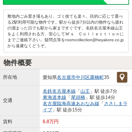
敷地内ごみ置き場もあり、ゴミ捨ても楽々。目的に応じて選べ
る2駅利用可能な物件です。駅から徒歩7分以内の物件なら疲れ
の溜まった日でも駅から家まですぐです。名鉄名古屋本線山王
をよく利用される方、安心してＭ‘ｓ Ｃｏｌｌｅｃｔｉｏｎに
までご連絡下さい。疑問点等をroomcollection@heyakore.co.jp
から遠慮なくどうぞ。
物件概要
所在地
愛知県
名古屋市中川区
露橋町
35
名鉄名古屋本線
「
山王
」駅 徒歩7分
東海道本線
「
尾頭橋
」駅 徒歩14分
交通
名古屋臨海高速あおなみ線
「
ささしまラ
イブ
」駅 徒歩15分
賃料
6.8万円