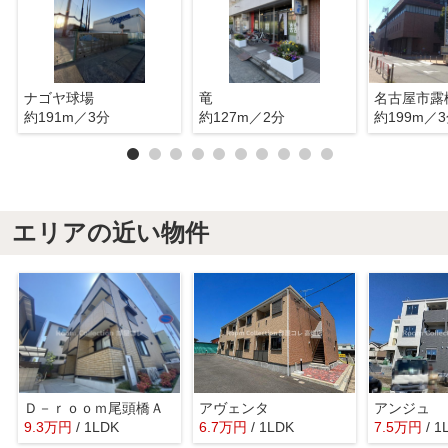
ナゴヤ球場
竜
約191m／3分
約127m／2分
約199m／
エリアの近い物件
Ｄ－ｒｏｏｍ尾頭橋Ａ
アヴェンタ
アンジュ
9.3
万
円
/ 1LDK
6.7
万
円
/ 1LDK
7.5
万
円
/ 1