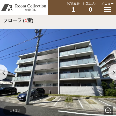
閲覧履歴
お気に入り
メニュー
1
0
フローラ (
1
室)
1 / 13