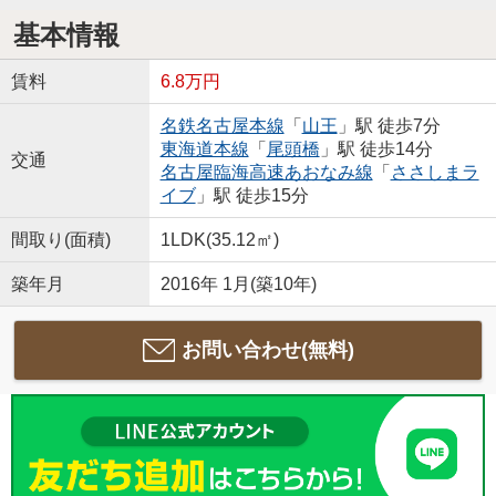
基本情報
賃料
6.8万円
名鉄名古屋本線
「
山王
」駅 徒歩7分
東海道本線
「
尾頭橋
」駅 徒歩14分
交通
名古屋臨海高速あおなみ線
「
ささしまラ
イブ
」駅 徒歩15分
間取り(面積)
1LDK(35.12㎡)
築年月
2016年 1月(築10年)
お問い合わせ(無料)