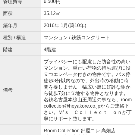
管理費等
6,500円
面積
35.12㎡
築年月
2016年 1月(築10年)
種別 / 構造
マンション / 鉄筋コンクリート
階建
4階建
プライバシーにも配慮した防音性の高い
マンション。重たい荷物の持ち運びに役
立つエレベータ付きの物件です。バス停
徒歩3分以内なので、外出時の移動に時
間を要しません。幅広い層に好評な駅か
備考
ら徒歩7分に立地する物件となります。
名鉄名古屋本線山王周辺の事なら、room
collection@heyakore.co.jpからご連絡下
さい。Ｍ‘ｓ Ｃｏｌｌｅｃｔｉｏｎが丁
寧にサポート致します。
Room Collection 部屋コレ 高畑店