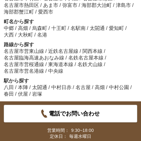
名古屋市熱田区
/
あま市
/
弥富市
/
海部郡大治町
/
津島市
/
海部郡蟹江町
/
愛西市
町名から探す
中郷
/
高畑
/
烏森町
/
十王町
/
名駅南
/
太閤通
/
愛知町
/
大西
/
大秋町
/
名港
路線から探す
名古屋市営東山線
/
近鉄名古屋線
/
関西本線
/
名古屋臨海高速あおなみ線
/
名鉄名古屋本線
/
名古屋市営桜通線
/
東海道本線
/
名鉄犬山線
/
名古屋市営名港線
/
中央線
駅から探す
八田
/
本陣
/
太閤通
/
中村日赤
/
名古屋
/
高畑
/
中村公園
/
春田
/
伏屋
/
岩塚
電話でお問い合わせ
営業時間：
9:30~18:00
定休日：
毎週水曜日