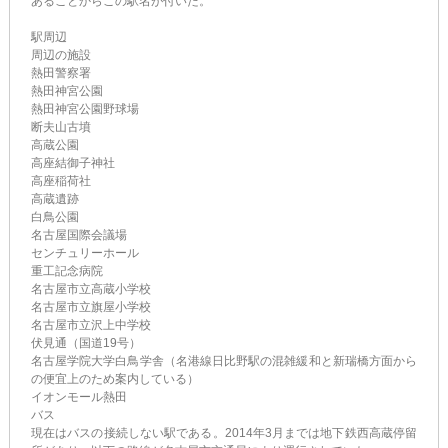
あることからこの駅名が付いた。
駅周辺
周辺の施設
熱田警察署
熱田神宮公園
熱田神宮公園野球場
断夫山古墳
高蔵公園
高座結御子神社
高座稲荷社
高蔵遺跡
白鳥公園
名古屋国際会議場
センチュリーホール
重工記念病院
名古屋市立高蔵小学校
名古屋市立旗屋小学校
名古屋市立沢上中学校
伏見通（国道19号）
名古屋学院大学白鳥学舎（名港線日比野駅の混雑緩和と新瑞橋方面から
の便宜上のため案内している）
イオンモール熱田
バス
現在はバスの接続しない駅である。2014年3月までは地下鉄西高蔵停留