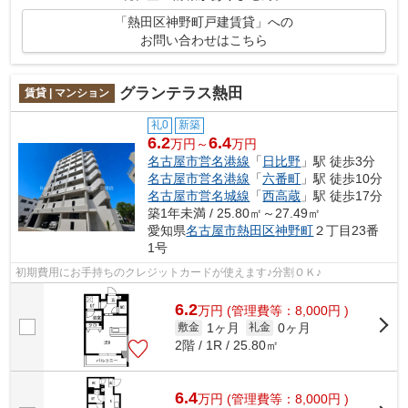
「熱田区神野町戸建賃貸」への
お問い合わせはこちら
グランテラス熱田
賃貸 | マンション
礼0
新築
6.2
6.4
万円～
万円
名古屋市営名港線
「
日比野
」駅 徒歩3分
名古屋市営名港線
「
六番町
」駅 徒歩10分
名古屋市営名城線
「
西高蔵
」駅 徒歩17分
築1年未満 / 25.80㎡～27.49㎡
愛知県
名古屋市熱田区
神野町
２丁目23番
1号
初期費用にお手持ちのクレジットカードが使えます♪分割ＯＫ♪
6.2
万
円
(管理費等：8,000円 )
1ヶ月
0ヶ月
敷金
礼金
2階 / 1R / 25.80㎡
6.4
万
円
(管理費等：8,000円 )