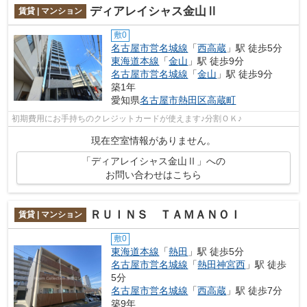
ディアレイシャス金山Ⅱ
賃貸 | マンション
敷0
名古屋市営名城線
「
西高蔵
」駅 徒歩5分
東海道本線
「
金山
」駅 徒歩9分
名古屋市営名城線
「
金山
」駅 徒歩9分
築1年
愛知県
名古屋市熱田区
高蔵町
初期費用にお手持ちのクレジットカードが使えます♪分割ＯＫ♪
現在空室情報がありません。
「ディアレイシャス金山Ⅱ」への
お問い合わせはこちら
ＲＵＩＮＳ ＴＡＭＡＮＯＩ
賃貸 | マンション
敷0
東海道本線
「
熱田
」駅 徒歩5分
名古屋市営名城線
「
熱田神宮西
」駅 徒歩
5分
名古屋市営名城線
「
西高蔵
」駅 徒歩7分
築9年