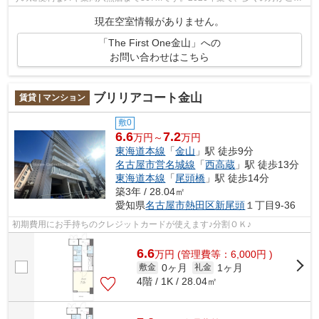
足の物件はこちらです。今や必需品とも...
現在空室情報がありません。
「The First One金山」への
お問い合わせはこちら
ブリリアコート金山
賃貸 | マンション
敷0
6.6
7.2
万円～
万円
東海道本線
「
金山
」駅 徒歩9分
名古屋市営名城線
「
西高蔵
」駅 徒歩13分
東海道本線
「
尾頭橋
」駅 徒歩14分
築3年 / 28.04㎡
愛知県
名古屋市熱田区
新尾頭
１丁目9-36
初期費用にお手持ちのクレジットカードが使えます♪分割ＯＫ♪
6.6
万
円
(管理費等：6,000円 )
0ヶ月
1ヶ月
敷金
礼金
4階 / 1K / 28.04㎡