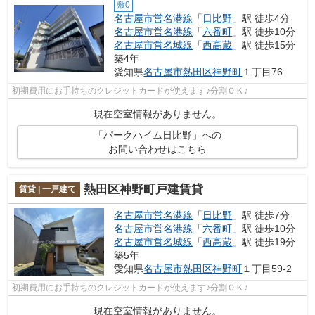
敷0
名古屋市営名港線
「
日比野
」駅 徒歩4分
名古屋市営名港線
「
六番町
」駅 徒歩10分
名古屋市営名城線
「
西高蔵
」駅 徒歩15分
築4年
愛知県
名古屋市熱田区
神野町
１丁目76
初期費用にお手持ちのクレジットカードが使えます♪分割ＯＫ♪
現在空室情報がありません。
「パークハイム日比野」への
お問い合わせはこちら
熱田区神野町戸建賃貸
賃貸 | 一戸建て
名古屋市営名港線
「
日比野
」駅 徒歩7分
名古屋市営名港線
「
六番町
」駅 徒歩10分
名古屋市営名城線
「
西高蔵
」駅 徒歩19分
築5年
愛知県
名古屋市熱田区
神野町
１丁目59-2
初期費用にお手持ちのクレジットカードが使えます♪分割ＯＫ♪
現在空室情報がありません。