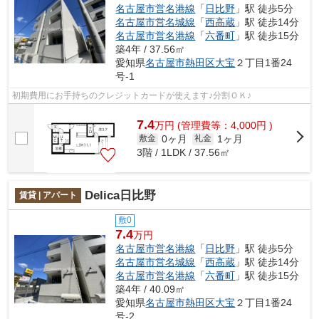
名古屋市営名港線
「
日比野
」駅 徒歩5分
名古屋市営名城線
「
西高蔵
」駅 徒歩14分
名古屋市営名港線
「
六番町
」駅 徒歩15分
築4年 / 37.56㎡
愛知県
名古屋市熱田区
大宝
２丁目1番24
号-1
初期費用にお手持ちのクレジットカードが使えます♪分割ＯＫ♪
7.4
万
円
(管理費等：4,000円 )
0ヶ月
1ヶ月
敷金
礼金
3階 / 1LDK / 37.56㎡
Delica日比野
賃貸 | アパート
敷0
7.4
万円
名古屋市営名港線
「
日比野
」駅 徒歩5分
名古屋市営名城線
「
西高蔵
」駅 徒歩14分
名古屋市営名港線
「
六番町
」駅 徒歩15分
築4年 / 40.09㎡
愛知県
名古屋市熱田区
大宝
２丁目1番24
号-2