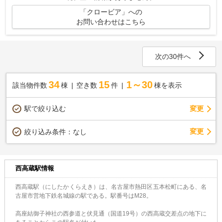
「クロービア」への
お問い合わせはこちら
次の30件へ
34
15
1～30
該当物件数
棟
空き数
件
棟を表示
駅で絞り込む
変更
変更
絞り込み条件：
なし
西高蔵駅情報
西高蔵駅（にしたかくらえき）は、名古屋市熱田区五本松町にある、名
古屋市営地下鉄名城線の駅である。駅番号はM28。
高座結御子神社の西参道と伏見通（国道19号）の西高蔵交差点の地下に