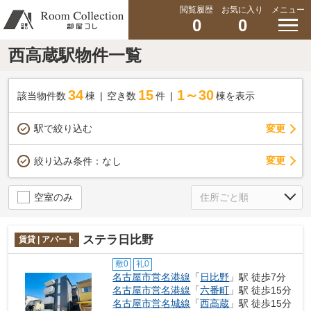
閲覧履歴
お気に入り
メニュー
0
0
西高蔵駅物件一覧
34
15
1～30
該当物件数
棟
空き数
件
棟を表示
駅で絞り込む
変更
変更
絞り込み条件：
なし
空室のみ
ステラ日比野
賃貸 | アパート
敷0
礼0
名古屋市営名港線
「
日比野
」駅 徒歩7分
名古屋市営名港線
「
六番町
」駅 徒歩15分
名古屋市営名城線
「
西高蔵
」駅 徒歩15分