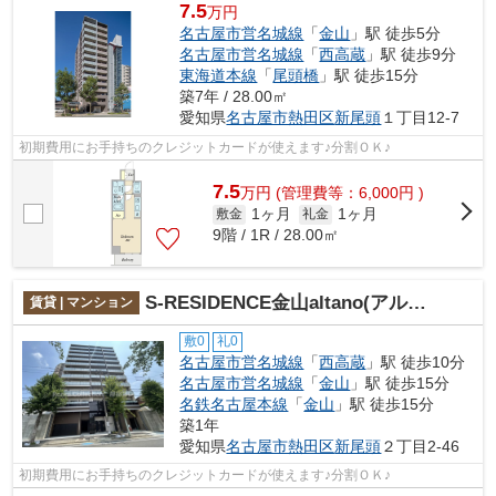
7.5
万円
名古屋市営名城線
「
金山
」駅 徒歩5分
名古屋市営名城線
「
西高蔵
」駅 徒歩9分
東海道本線
「
尾頭橋
」駅 徒歩15分
築7年 / 28.00㎡
愛知県
名古屋市熱田区
新尾頭
１丁目12-7
初期費用にお手持ちのクレジットカードが使えます♪分割ＯＫ♪
7.5
万
円
(管理費等：6,000円 )
1ヶ月
1ヶ月
敷金
礼金
9階 / 1R / 28.00㎡
S-RESIDENCE金山altano(アルターノ)
賃貸 | マンション
敷0
礼0
名古屋市営名城線
「
西高蔵
」駅 徒歩10分
名古屋市営名城線
「
金山
」駅 徒歩15分
名鉄名古屋本線
「
金山
」駅 徒歩15分
築1年
愛知県
名古屋市熱田区
新尾頭
２丁目2-46
初期費用にお手持ちのクレジットカードが使えます♪分割ＯＫ♪