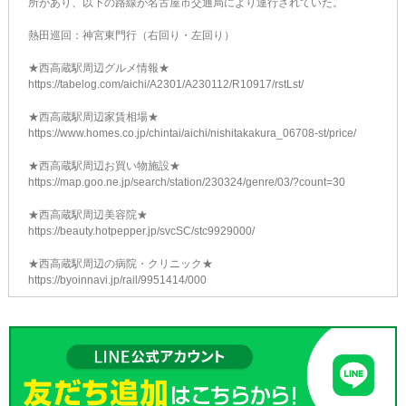
所があり、以下の路線が名古屋市交通局により運行されていた。
熱田巡回：神宮東門行（右回り・左回り）
★西高蔵駅周辺グルメ情報★
https://tabelog.com/aichi/A2301/A230112/R10917/rstLst/
★西高蔵駅周辺家賃相場★
https://www.homes.co.jp/chintai/aichi/nishitakakura_06708-st/price/
★西高蔵駅周辺お買い物施設★
https://map.goo.ne.jp/search/station/230324/genre/03/?count=30
★西高蔵駅周辺美容院★
https://beauty.hotpepper.jp/svcSC/stc9929000/
★西高蔵駅周辺の病院・クリニック★
https://byoinnavi.jp/rail/9951414/000