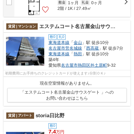
1ヶ月
0ヶ月
敷金
礼金
2階 / 1K / 27.49㎡
エステムコート名古屋金山サウスゲート
賃貸 | マンション
敷0
礼0
東海道本線
「
金山
」駅 徒歩10分
名古屋市営名城線
「
西高蔵
」駅 徒歩7分
東海道本線
「
熱田
」駅 徒歩10分
築4年
愛知県
名古屋市熱田区
外土居町
9-32
初期費用にお手持ちのクレジットカードが使えます♪分割ＯＫ♪
現在空室情報がありません。
「エステムコート名古屋金山サウスゲート 」への
お問い合わせはこちら
storia日比野
賃貸 | アパート
敷0
7.4
万円