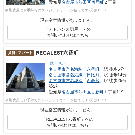
愛知県
名古屋市熱田区
切戸町
２丁目
初期費用にお手持ちのクレジットカードが使えます♪分割ＯＫ♪
現在空室情報がありません。
「アドバンス切戸」への
お問い合わせはこちら
REGALEST六番町
賃貸 | アパート
敷0
礼0
名古屋市営名港線
「
六番町
」駅 徒歩5分
名古屋市営名港線
「
日比野
」駅 徒歩14分
名古屋市営名城線
「
西高蔵
」駅 徒歩25分
築2年
愛知県
名古屋市熱田区
古新町
１丁目119
初期費用にお手持ちのクレジットカードが使えます♪分割ＯＫ♪
現在空室情報がありません。
「REGALEST六番町」への
お問い合わせはこちら