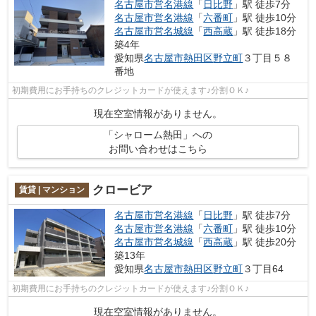
名古屋市営名港線
「
日比野
」駅 徒歩7分
名古屋市営名港線
「
六番町
」駅 徒歩10分
名古屋市営名城線
「
西高蔵
」駅 徒歩18分
築4年
愛知県
名古屋市熱田区
野立町
３丁目５８
番地
初期費用にお手持ちのクレジットカードが使えます♪分割ＯＫ♪
現在空室情報がありません。
「シャローム熱田」への
お問い合わせはこちら
クロービア
賃貸 | マンション
名古屋市営名港線
「
日比野
」駅 徒歩7分
名古屋市営名港線
「
六番町
」駅 徒歩10分
名古屋市営名城線
「
西高蔵
」駅 徒歩20分
築13年
愛知県
名古屋市熱田区
野立町
３丁目64
初期費用にお手持ちのクレジットカードが使えます♪分割ＯＫ♪
現在空室情報がありません。