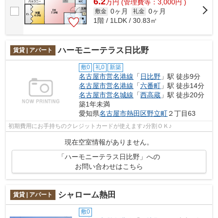
6.2
万
円
(管理費等：3,000円 )
0ヶ月
0ヶ月
敷金
礼金
1階 / 1LDK / 30.83㎡
ハーモニーテラス日比野
賃貸 | アパート
敷0
礼0
新築
名古屋市営名港線
「
日比野
」駅 徒歩9分
名古屋市営名港線
「
六番町
」駅 徒歩14分
名古屋市営名城線
「
西高蔵
」駅 徒歩20分
築1年未満
愛知県
名古屋市熱田区
野立町
２丁目63
初期費用にお手持ちのクレジットカードが使えます♪分割ＯＫ♪
現在空室情報がありません。
「ハーモニーテラス日比野」への
お問い合わせはこちら
シャローム熱田
賃貸 | アパート
敷0