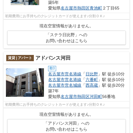
築5年
愛知県
名古屋市熱田区
青池町
２丁目65
初期費用にお手持ちのクレジットカードが使えます♪分割ＯＫ♪
現在空室情報がありません。
「ステラ日比野」への
お問い合わせはこちら
アドバンス河田
賃貸 | アパート
敷0
名古屋市営名港線
「
日比野
」駅 徒歩10分
名古屋市営名港線
「
六番町
」駅 徒歩10分
名古屋市営名城線
「
西高蔵
」駅 徒歩20分
築7年
愛知県
名古屋市熱田区
河田町
56番地
初期費用にお手持ちのクレジットカードが使えます♪分割ＯＫ♪
現在空室情報がありません。
「アドバンス河田」への
お問い合わせはこちら