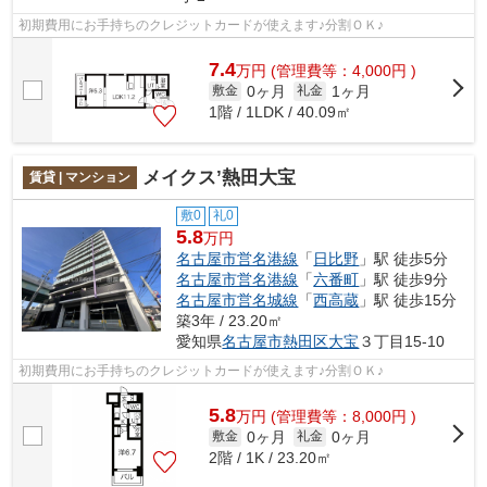
初期費用にお手持ちのクレジットカードが使えます♪分割ＯＫ♪
7.4
万
円
(管理費等：4,000円 )
0ヶ月
1ヶ月
敷金
礼金
1階 / 1LDK / 40.09㎡
メイクス’熱田大宝
賃貸 | マンション
敷0
礼0
5.8
万円
名古屋市営名港線
「
日比野
」駅 徒歩5分
名古屋市営名港線
「
六番町
」駅 徒歩9分
名古屋市営名城線
「
西高蔵
」駅 徒歩15分
築3年 / 23.20㎡
愛知県
名古屋市熱田区
大宝
３丁目15-10
初期費用にお手持ちのクレジットカードが使えます♪分割ＯＫ♪
5.8
万
円
(管理費等：8,000円 )
0ヶ月
0ヶ月
敷金
礼金
2階 / 1K / 23.20㎡