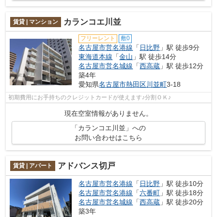
カランコエ川並
賃貸 | マンション
フリーレント
敷0
名古屋市営名港線
「
日比野
」駅 徒歩9分
東海道本線
「
金山
」駅 徒歩14分
名古屋市営名城線
「
西高蔵
」駅 徒歩12分
築4年
愛知県
名古屋市熱田区
川並町
3-18
初期費用にお手持ちのクレジットカードが使えます♪分割ＯＫ♪
現在空室情報がありません。
「カランコエ川並」への
お問い合わせはこちら
アドバンス切戸
賃貸 | アパート
名古屋市営名港線
「
日比野
」駅 徒歩10分
名古屋市営名港線
「
六番町
」駅 徒歩18分
名古屋市営名城線
「
西高蔵
」駅 徒歩20分
築3年