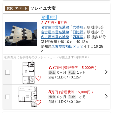
ソレイユ大宝
賃貸 | アパート
敷0
新築
7.7
8
万円～
万円
名古屋市営名港線
「
六番町
」駅 徒歩5分
名古屋市営名港線
「
日比野
」駅 徒歩9分
名古屋市営名城線
「
西高蔵
」駅 徒歩18分
築1年未満 / 40.10㎡～40.12㎡
愛知県
名古屋市熱田区
大宝
４丁目16-25-
2
初期費用にお手持ちのクレジットカードが使えます♪分割ＯＫ♪
7.7
万
円
(管理費等：5,000円 )
0ヶ月
1ヶ月
敷金
礼金
2階 / 1LDK / 40.12㎡
8
万
円
(管理費等：5,000円 )
0ヶ月
1ヶ月
敷金
礼金
2階 / 1LDK / 40.10㎡