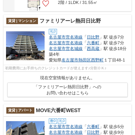
2階 / 1LDK / 31.55㎡
ファミリアーレ熱田日比野
賃貸 | マンション
礼0
名古屋市営名港線
「
日比野
」駅 徒歩7分
名古屋市営名港線
「
六番町
」駅 徒歩7分
名古屋市営名城線
「
西高蔵
」駅 徒歩18分
築4年
愛知県
名古屋市熱田区
西野町
１丁目48-1
初期費用にお手持ちのクレジットカードが使えます♪分割ＯＫ♪
現在空室情報がありません。
「ファミリアーレ熱田日比野」への
お問い合わせはこちら
MOVE六番町WEST
賃貸 | アパート
敷0
礼0
名古屋市営名港線
「
六番町
」駅 徒歩5分
名古屋市営名港線
「
日比野
」駅 徒歩9分