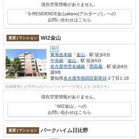
現在空室情報がありません。
「S-RESIDENCE金山altano(アルターノ)」への
お問い合わせはこちら
WIZ金山
賃貸 | マンション
敷0
東海道本線
「
金山
」駅 徒歩5分
中央線
「
金山
」駅 徒歩5分
名古屋市営名城線
「
西高蔵
」駅 徒歩8分
築9年
愛知県
名古屋市熱田区
新尾頭
３丁目1-18
初期費用にお手持ちのクレジットカードが使えます♪分割ＯＫ♪
現在空室情報がありません。
「WIZ金山」への
お問い合わせはこちら
パークハイム日比野
賃貸 | マンション