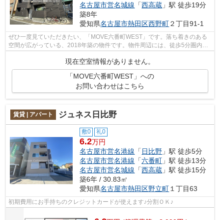
名古屋市営名城線
「
西高蔵
」駅 徒歩19分
築8年
愛知県
名古屋市熱田区
西野町
２丁目91-1
ぜひ一度見ていただきたい、「MOVE六番町WEST」です。落ち着きのある
空間が広がっている、2018年築の物件です。物件周辺には、徒歩5分圏内に
駅などもあり、交通環境も快適です。2駅利...
現在空室情報がありません。
「MOVE六番町WEST」への
お問い合わせはこちら
ジュネス日比野
賃貸 | アパート
敷0
礼0
6.2
万円
名古屋市営名港線
「
日比野
」駅 徒歩5分
名古屋市営名港線
「
六番町
」駅 徒歩13分
名古屋市営名城線
「
西高蔵
」駅 徒歩15分
築6年 / 30.83㎡
愛知県
名古屋市熱田区
野立町
１丁目63
初期費用にお手持ちのクレジットカードが使えます♪分割ＯＫ♪