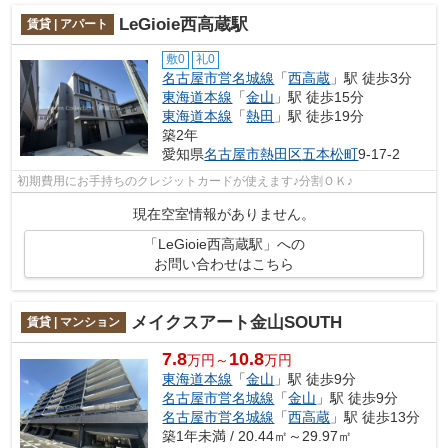
LeGioie西高蔵駅
賃貸 | アパート
敷0
礼0
名古屋市営名城線
「
西高蔵
」駅 徒歩3分
東海道本線
「
金山
」駅 徒歩15分
東海道本線
「
熱田
」駅 徒歩19分
築2年
愛知県
名古屋市熱田区
五本松町
9-17-2
初期費用にお手持ちのクレジットカードが使えます♪分割ＯＫ♪
現在空室情報がありません。
「LeGioie西高蔵駅」への
お問い合わせはこちら
メイクスアート金山SOUTH
賃貸 | マンション
7.8
10.8
万円～
万円
東海道本線
「
金山
」駅 徒歩9分
名古屋市営名城線
「
金山
」駅 徒歩9分
名古屋市営名城線
「
西高蔵
」駅 徒歩13分
築1年未満 / 20.44㎡～29.97㎡