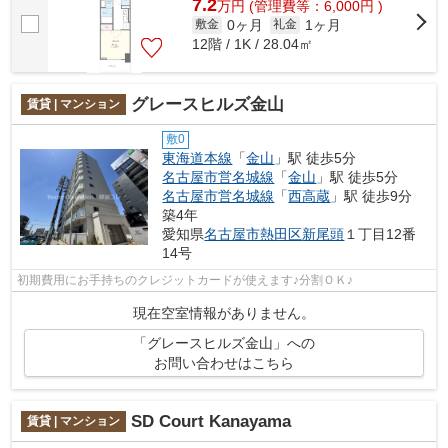
7.2
万
円
(管理費等：6,000円 )
0ヶ月
1ヶ月
敷金
礼金
12階 / 1K / 28.04㎡
グレースヒルズ金山
賃貸 | マンション
敷0
東海道本線
「
金山
」駅 徒歩5分
名古屋市営名城線
「
金山
」駅 徒歩5分
名古屋市営名城線
「
西高蔵
」駅 徒歩9分
築4年
愛知県
名古屋市熱田区
新尾頭
１丁目12番
14号
初期費用にお手持ちのクレジットカードが使えます♪分割ＯＫ♪
現在空室情報がありません。
「グレースヒルズ金山」への
お問い合わせはこちら
SD Court Kanayama
賃貸 | マンション