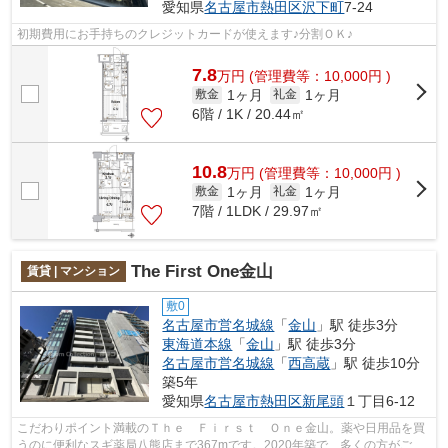
愛知県
名古屋市熱田区
沢下町
7-24
初期費用にお手持ちのクレジットカードが使えます♪分割ＯＫ♪
7.8
万
円
(管理費等：10,000円 )
1ヶ月
1ヶ月
敷金
礼金
6階 / 1K / 20.44㎡
10.8
万
円
(管理費等：10,000円 )
1ヶ月
1ヶ月
敷金
礼金
7階 / 1LDK / 29.97㎡
The First One金山
賃貸 | マンション
敷0
名古屋市営名城線
「
金山
」駅 徒歩3分
東海道本線
「
金山
」駅 徒歩3分
名古屋市営名城線
「
西高蔵
」駅 徒歩10分
築5年
愛知県
名古屋市熱田区
新尾頭
１丁目6-12
こだわりポイント満載のＴｈｅ Ｆｉｒｓｔ Ｏｎｅ金山。薬や日用品を買
うのに便利なスギ薬局八熊店まで367mです。2020年築で、多くの方がご満