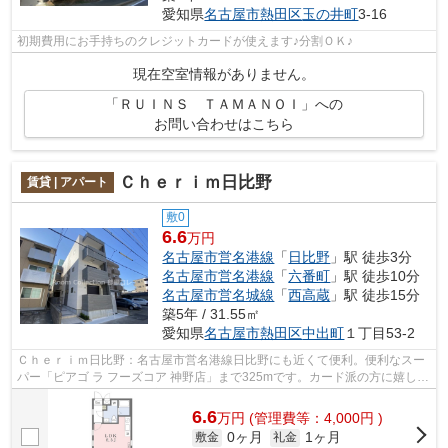
愛知県
名古屋市熱田区
玉の井町
3-16
初期費用にお手持ちのクレジットカードが使えます♪分割ＯＫ♪
現在空室情報がありません。
「ＲＵＩＮＳ ＴＡＭＡＮＯＩ」への
お問い合わせはこちら
Ｃｈｅｒｉｍ日比野
賃貸 | アパート
敷0
6.6
万円
名古屋市営名港線
「
日比野
」駅 徒歩3分
名古屋市営名港線
「
六番町
」駅 徒歩10分
名古屋市営名城線
「
西高蔵
」駅 徒歩15分
築5年 / 31.55㎡
愛知県
名古屋市熱田区
中出町
１丁目53-2
Ｃｈｅｒｉｍ日比野：名古屋市営名港線日比野にも近くて便利。便利なスー
パー「ピアゴ ラ フーズコア 神野店」まで325mです。カード派の方に嬉し
い。初期費用のカード決済が可能です。...
6.6
万
円
(管理費等：4,000円 )
0ヶ月
1ヶ月
敷金
礼金