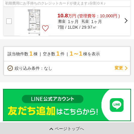
初期費用にお手持ちのクレジットカードが使えます♪分割ＯＫ♪
10.8
万
円
(管理費等：10,000円 )
1ヶ月
1ヶ月
敷金
礼金
7階 / 1LDK / 29.97㎡
1
1
1～1
該当物件数
棟
空き数
件
棟を表示
変更
絞り込み条件：
なし
ページトップへ