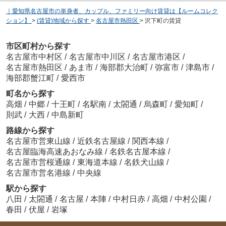
｜愛知県名古屋市の単身者、カップル、ファミリー向け賃貸は【ルームコレク
ション】
>
(賃貸)地域から探す
>
名古屋市熱田区
>
沢下町の賃貸
市区町村から探す
名古屋市中村区
/
名古屋市中川区
/
名古屋市港区
/
名古屋市熱田区
/
あま市
/
海部郡大治町
/
弥富市
/
津島市
/
海部郡蟹江町
/
愛西市
町名から探す
高畑
/
中郷
/
十王町
/
名駅南
/
太閤通
/
烏森町
/
愛知町
/
則武
/
大西
/
中島新町
路線から探す
名古屋市営東山線
/
近鉄名古屋線
/
関西本線
/
名古屋臨海高速あおなみ線
/
名鉄名古屋本線
/
名古屋市営桜通線
/
東海道本線
/
名鉄犬山線
/
名古屋市営名港線
/
中央線
駅から探す
八田
/
太閤通
/
名古屋
/
本陣
/
中村日赤
/
高畑
/
中村公園
/
春田
/
伏屋
/
岩塚