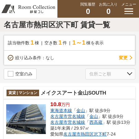
閲覧履歴
お気に入り
メニュー
0
0
名古屋市熱田区沢下町 賃貸一覧
1
1
1～1
該当物件数
棟
空き数
件
棟を表示
変更
絞り込み条件：
なし
空室のみ
メイクスアート金山SOUTH
賃貸 | マンション
10.8
万円
東海道本線
「
金山
」駅 徒歩9分
名古屋市営名城線
「
金山
」駅 徒歩9分
名古屋市営名城線
「
西高蔵
」駅 徒歩13分
築1年未満 / 29.97㎡
愛知県
名古屋市熱田区
沢下町
7-24