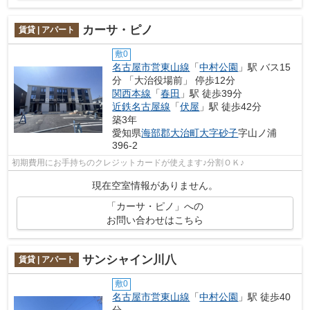
カーサ・ピノ
賃貸 | アパート
敷0
名古屋市営東山線
「
中村公園
」駅 バス15
分 「大治役場前」 停歩12分
関西本線
「
春田
」駅 徒歩39分
近鉄名古屋線
「
伏屋
」駅 徒歩42分
築3年
愛知県
海部郡大治町
大字砂子
字山ノ浦
396-2
初期費用にお手持ちのクレジットカードが使えます♪分割ＯＫ♪
現在空室情報がありません。
「カーサ・ピノ」への
お問い合わせはこちら
サンシャイン川八
賃貸 | アパート
敷0
名古屋市営東山線
「
中村公園
」駅 徒歩40