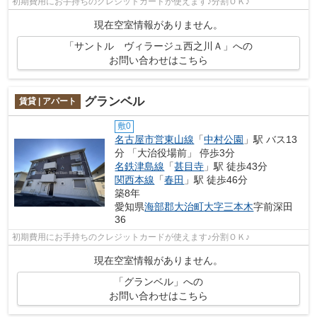
初期費用にお手持ちのクレジットカードが使えます♪分割ＯＫ♪
現在空室情報がありません。
「サントル ヴィラージュ西之川Ａ」への
お問い合わせはこちら
グランベル
賃貸 | アパート
敷0
名古屋市営東山線
「
中村公園
」駅 バス13
分 「大治役場前」 停歩3分
名鉄津島線
「
甚目寺
」駅 徒歩43分
関西本線
「
春田
」駅 徒歩46分
築8年
愛知県
海部郡大治町
大字三本木
字前深田
36
初期費用にお手持ちのクレジットカードが使えます♪分割ＯＫ♪
現在空室情報がありません。
「グランベル」への
お問い合わせはこちら