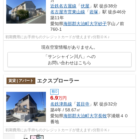
分
近鉄名古屋線
「
伏屋
」駅 徒歩38分
名古屋市営東山線
「
岩塚
」駅 徒歩46分
築11年
愛知県
海部郡大治町
大字砂子
字山ノ前
760-1
初期費用にお手持ちのクレジットカードが使えます♪分割ＯＫ♪
現在空室情報がありません。
「サンシャイン川八」への
お問い合わせはこちら
エクスプローラー
賃貸 | アパート
敷0
6.9
万円
名鉄津島線
「
甚目寺
」駅 徒歩32分
築4年 / 58.67㎡
愛知県
海部郡大治町
大字長牧
字浦畑４０
番地
初期費用にお手持ちのクレジットカードが使えます♪分割ＯＫ♪