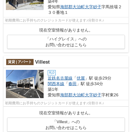
築4年
愛知県
海部郡大治町
大字砂子
字馬捨場２
３０番地１
初期費用にお手持ちのクレジットカードが使えます♪分割ＯＫ♪
現在空室情報がありません。
「ハイグレイス」への
お問い合わせはこちら
Villest
賃貸 | アパート
礼0
近鉄名古屋線
「
伏屋
」駅 徒歩29分
関西本線
「
春田
」駅 徒歩34分
築1年
愛知県
海部郡大治町
大字砂子
字村東26
初期費用にお手持ちのクレジットカードが使えます♪分割ＯＫ♪
現在空室情報がありません。
「Villest」への
お問い合わせはこちら