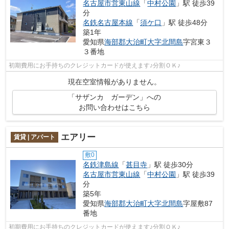
名古屋市営東山線
「
中村公園
」駅 徒歩39
分
名鉄名古屋本線
「
須ケ口
」駅 徒歩48分
築1年
愛知県
海部郡大治町
大字北間島
字宮東３
３番地
初期費用にお手持ちのクレジットカードが使えます♪分割ＯＫ♪
現在空室情報がありません。
「サザンカ ガーデン」への
お問い合わせはこちら
エアリー
賃貸 | アパート
敷0
名鉄津島線
「
甚目寺
」駅 徒歩30分
名古屋市営東山線
「
中村公園
」駅 徒歩39
分
築5年
愛知県
海部郡大治町
大字北間島
字屋敷87
番地
初期費用にお手持ちのクレジットカードが使えます♪分割ＯＫ♪