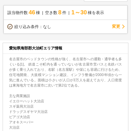
46
8
1～30
該当物件数
棟
空き数
件
棟を表示
変更
絞り込み条件：
なし
愛知県海部郡大治町エリア情報
名古屋市のベッドタウンの性格が強く、名古屋市への通勤・通学者も多
くいる[1]。 鉄道こそ町内を通っていないが名古屋市営バスと名鉄バス
が多く乗り入れており、名駅（名古屋駅）や栄にも容易に行けるため、
住宅地開発、大規模マンション建設、インフラ整備が2000年頃から一
気に進んでいる。面積は小さいが人口が3万人を超えており、人口密度
は東海地方で名古屋市に次いで第2位である。
主な商業施設
イエローハット大治店
スギ薬局大治店
ドラッグスギヤマ大治店
ピアゴ大治店
アオキスーパー
大治店