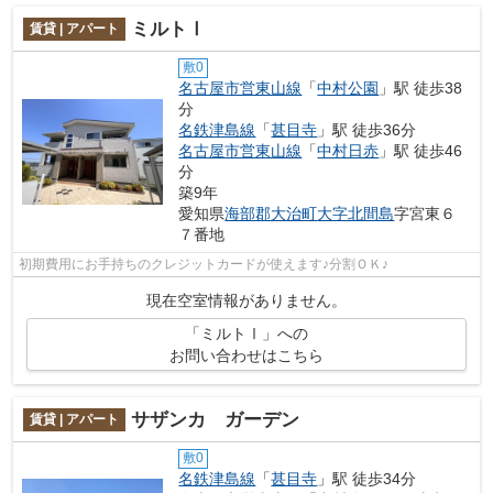
ミルトⅠ
賃貸 | アパート
敷0
名古屋市営東山線
「
中村公園
」駅 徒歩38
分
名鉄津島線
「
甚目寺
」駅 徒歩36分
名古屋市営東山線
「
中村日赤
」駅 徒歩46
分
築9年
愛知県
海部郡大治町
大字北間島
字宮東６
７番地
初期費用にお手持ちのクレジットカードが使えます♪分割ＯＫ♪
現在空室情報がありません。
「ミルトⅠ」への
お問い合わせはこちら
サザンカ ガーデン
賃貸 | アパート
敷0
名鉄津島線
「
甚目寺
」駅 徒歩34分