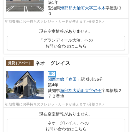
築1年
愛知県
海部郡大治町
大字三本木
字屋形３
０
初期費用にお手持ちのクレジットカードが使えます♪分割ＯＫ♪
現在空室情報がありません。
「グランディール大治」への
お問い合わせはこちら
ネオ グレイス
賃貸 | アパート
敷0
関西本線
「
春田
」駅 徒歩36分
築4年
愛知県
海部郡大治町
大字砂子
字馬捨場２
７２番地
初期費用にお手持ちのクレジットカードが使えます♪分割ＯＫ♪
現在空室情報がありません。
「ネオ グレイス」への
お問い合わせはこちら