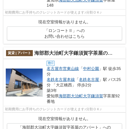
愛知県
海部郡大治町
大字鎌須賀
字茶屋
148
初期費用にお手持ちのクレジットカードが使えます♪分割ＯＫ♪
現在空室情報がありません。
「ロンコートⅡ」への
お問い合わせはこちら
海部郡大治町大字鎌須賀字茶屋のアパート
賃貸 | アパート
敷0
名古屋市営東山線
「
中村公園
」駅 徒歩35
分
名鉄名古屋本線
「
名鉄名古屋
」駅 バス25
分 「大正橋西」 停歩2分
築3年
愛知県
海部郡大治町
大字鎌須賀
字茶屋92
番地
初期費用にお手持ちのクレジットカードが使えます♪分割ＯＫ♪
現在空室情報がありません。
「海部郡大治町大字鎌須賀字茶屋のアパート」への