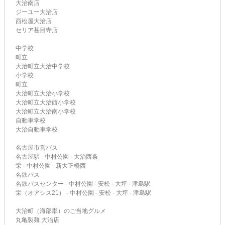
大治南店
ジーユー大治店
西松屋大治店
セリア甚目寺店
中学校
町立
大治町立大治中学校
小学校
町立
大治町立大治小学校
大治町立大治西小学校
大治町立大治南小学校
自動車学校
大治自動車学校
名古屋市営バス
名古屋駅 - 中村公園 - 大治西条
栄 - 中村公園 - 新大正橋西
名鉄バス
名鉄バスセンター - 中村公園 - 安松 - 大坪 - 津島駅
栄（オアシス21） - 中村公園 - 安松 - 大坪 - 津島駅
大治町（海部郡）のご当地グルメ
丸亀製麺 大治店