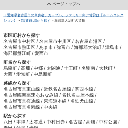
ページトップへ
｜愛知県名古屋市の単身者、カップル、ファミリー向け賃貸は【ルームコレク
ション】
>
(賃貸)地域から探す
>
海部郡大治町の賃貸
市区町村から探す
名古屋市中村区
/
名古屋市中川区
/
名古屋市港区
/
名古屋市熱田区
/
あま市
/
弥富市
/
海部郡大治町
/
津島市
/
海部郡蟹江町
/
愛西市
町名から探す
烏森町
/
高畑
/
中郷
/
太閤通
/
十王町
/
名駅南
/
大秋町
/
大西
/
愛知町
/
中島新町
路線から探す
名古屋市営東山線
/
近鉄名古屋線
/
関西本線
/
名古屋臨海高速あおなみ線
/
名鉄名古屋本線
/
名古屋市営桜通線
/
東海道本線
/
名鉄犬山線
/
名古屋市営名港線
/
中央線
駅から探す
八田
/
本陣
/
太閤通
/
中村日赤
/
名古屋
/
高畑
/
中村公園
/
春田
/
伏屋
/
岩塚