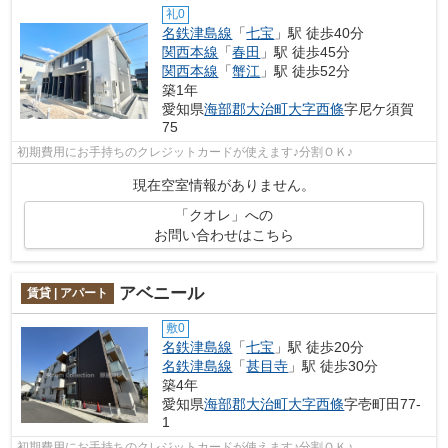
礼0
名鉄津島線
「
七宝
」駅 徒歩40分
関西本線
「
春田
」駅 徒歩45分
関西本線
「
蟹江
」駅 徒歩52分
築1年
愛知県
海部郡大治町
大字西條
字尼ケ須賀
75
初期費用にお手持ちのクレジットカードが使えます♪分割ＯＫ♪
現在空室情報がありません。
「クオレ」への
お問い合わせはこちら
アベニール
賃貸 | アパート
敷0
名鉄津島線
「
七宝
」駅 徒歩20分
名鉄津島線
「
甚目寺
」駅 徒歩30分
築4年
愛知県
海部郡大治町
大字西條
字壱町田77-
1
初期費用にお手持ちのクレジットカードが使えます♪分割ＯＫ♪