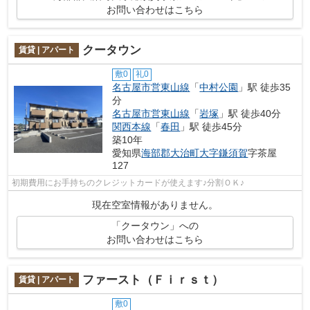
お問い合わせはこちら
クータウン
賃貸 | アパート
敷0
礼0
名古屋市営東山線
「
中村公園
」駅 徒歩35
分
名古屋市営東山線
「
岩塚
」駅 徒歩40分
関西本線
「
春田
」駅 徒歩45分
築10年
愛知県
海部郡大治町
大字鎌須賀
字茶屋
127
初期費用にお手持ちのクレジットカードが使えます♪分割ＯＫ♪
現在空室情報がありません。
「クータウン」への
お問い合わせはこちら
ファースト（Ｆｉｒｓｔ）
賃貸 | アパート
敷0