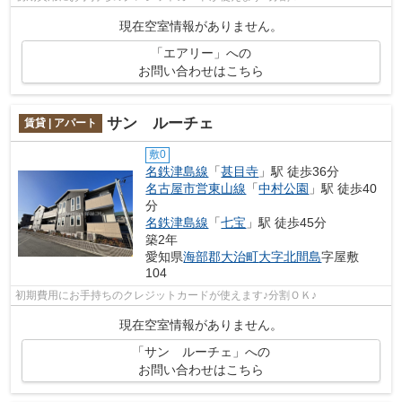
現在空室情報がありません。
「エアリー」への
お問い合わせはこちら
サン ルーチェ
賃貸 | アパート
敷0
名鉄津島線
「
甚目寺
」駅 徒歩36分
名古屋市営東山線
「
中村公園
」駅 徒歩40
分
名鉄津島線
「
七宝
」駅 徒歩45分
築2年
愛知県
海部郡大治町
大字北間島
字屋敷
104
初期費用にお手持ちのクレジットカードが使えます♪分割ＯＫ♪
現在空室情報がありません。
「サン ルーチェ」への
お問い合わせはこちら