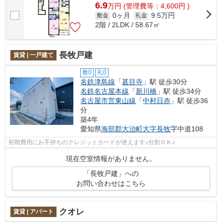
6.9
万
円
(管理費等：4,600円 )
0ヶ月
9.5万円
敷金
礼金
2階 / 2LDK / 58.67㎡
長牧戸建
賃貸 | 一戸建て
敷0
礼0
名鉄津島線
「
甚目寺
」駅 徒歩30分
名鉄名古屋本線
「
新川橋
」駅 徒歩34分
名古屋市営東山線
「
中村日赤
」駅 徒歩36
分
築4年
愛知県
海部郡大治町
大字長牧
字中道108
初期費用にお手持ちのクレジットカードが使えます♪分割ＯＫ♪
現在空室情報がありません。
「長牧戸建」への
お問い合わせはこちら
クオレ
賃貸 | アパート