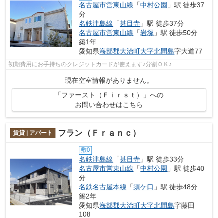
名古屋市営東山線
「
中村公園
」駅 徒歩37
分
名鉄津島線
「
甚目寺
」駅 徒歩37分
名古屋市営東山線
「
岩塚
」駅 徒歩50分
築1年
愛知県
海部郡大治町
大字北間島
字大道77
初期費用にお手持ちのクレジットカードが使えます♪分割ＯＫ♪
現在空室情報がありません。
「ファースト（Ｆｉｒｓｔ）」への
お問い合わせはこちら
フラン（Ｆｒａｎｃ）
賃貸 | アパート
敷0
名鉄津島線
「
甚目寺
」駅 徒歩33分
名古屋市営東山線
「
中村公園
」駅 徒歩40
分
名鉄名古屋本線
「
須ケ口
」駅 徒歩48分
築2年
愛知県
海部郡大治町
大字北間島
字藤田
108