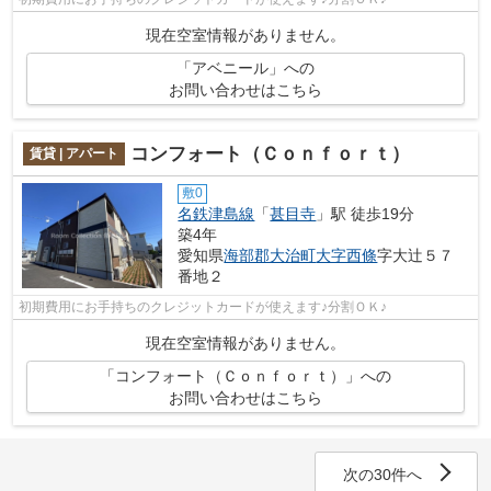
現在空室情報がありません。
「アベニール」への
お問い合わせはこちら
コンフォート（Ｃｏｎｆｏｒｔ）
賃貸 | アパート
敷0
名鉄津島線
「
甚目寺
」駅 徒歩19分
築4年
愛知県
海部郡大治町
大字西條
字大辻５７
番地２
初期費用にお手持ちのクレジットカードが使えます♪分割ＯＫ♪
現在空室情報がありません。
「コンフォート（Ｃｏｎｆｏｒｔ）」への
お問い合わせはこちら
次の30件へ