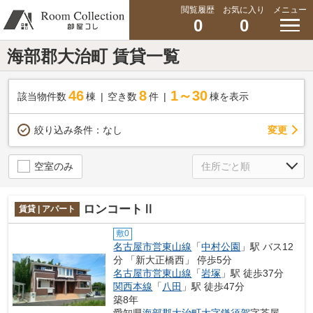
閲覧履歴
お気に入り
メニュー
0
0
海部郡大治町 賃貸一覧
46
8
1～30
該当物件数
棟
空き数
件
棟を表示
変更
絞り込み条件：
なし
空室のみ
ロンコートⅡ
賃貸 | アパート
敷0
名古屋市営東山線
「
中村公園
」駅 バス12
分 「新大正橋西」 停歩5分
名古屋市営東山線
「
岩塚
」駅 徒歩37分
関西本線
「
八田
」駅 徒歩47分
築8年