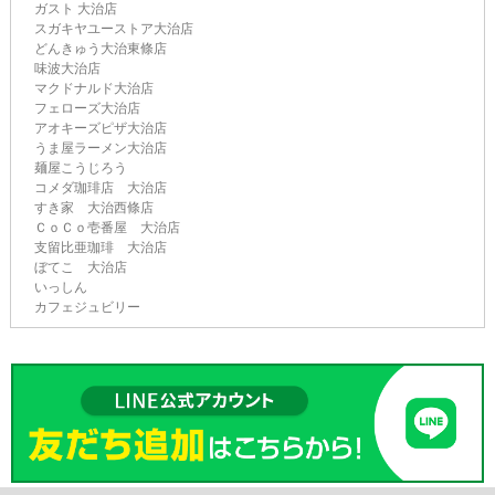
ガスト 大治店
スガキヤユーストア大治店
どんきゅう大治東條店
味波大治店
マクドナルド大治店
フェローズ大治店
アオキーズピザ大治店
うま屋ラーメン大治店
麺屋こうじろう
コメダ珈琲店 大治店
すき家 大治西條店
ＣｏＣｏ壱番屋 大治店
支留比亜珈琲 大治店
ぼてこ 大治店
いっしん
カフェジュビリー