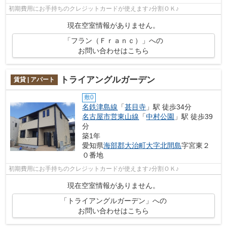
初期費用にお手持ちのクレジットカードが使えます♪分割ＯＫ♪
現在空室情報がありません。
「フラン（Ｆｒａｎｃ）」への
お問い合わせはこちら
トライアングルガーデン
賃貸 | アパート
敷0
名鉄津島線
「
甚目寺
」駅 徒歩34分
名古屋市営東山線
「
中村公園
」駅 徒歩39
分
築1年
愛知県
海部郡大治町
大字北間島
字宮東２
０番地
初期費用にお手持ちのクレジットカードが使えます♪分割ＯＫ♪
現在空室情報がありません。
「トライアングルガーデン」への
お問い合わせはこちら