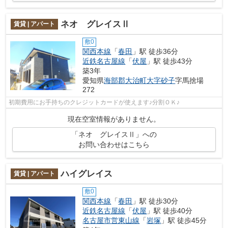
ネオ グレイスⅡ
賃貸 | アパート
敷0
関西本線
「
春田
」駅 徒歩36分
近鉄名古屋線
「
伏屋
」駅 徒歩43分
築3年
愛知県
海部郡大治町
大字砂子
字馬捨場
272
初期費用にお手持ちのクレジットカードが使えます♪分割ＯＫ♪
現在空室情報がありません。
「ネオ グレイスⅡ」への
お問い合わせはこちら
ハイグレイス
賃貸 | アパート
敷0
関西本線
「
春田
」駅 徒歩30分
近鉄名古屋線
「
伏屋
」駅 徒歩40分
名古屋市営東山線
「
岩塚
」駅 徒歩45分