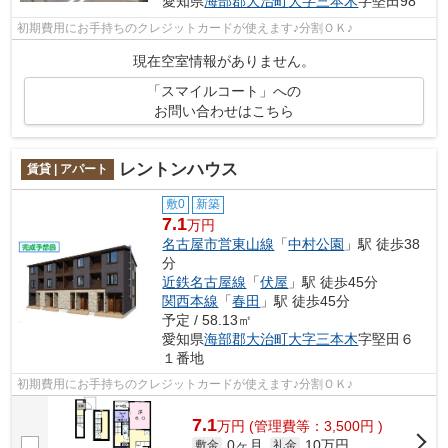
愛知県
海部郡大治町
大字三本木
字堅田98
初期費用にお手持ちのクレジットカードが使えます♪分割ＯＫ♪
現在空室情報がありません。
「スマイルコート」への
お問い合わせはこちら
レントンハウス
賃貸 | アパート
敷0
新築
7.1
万円
名古屋市営東山線
「
中村公園
」駅 徒歩38
分
近鉄名古屋線
「
伏屋
」駅 徒歩45分
関西本線
「
春田
」駅 徒歩45分
予定 / 58.13㎡
愛知県
海部郡大治町
大字三本木
字堅田６
１番地
初期費用にお手持ちのクレジットカードが使えます♪分割ＯＫ♪
7.1
万
円
(管理費等：3,500円 )
0ヶ月
10万円
敷金
礼金