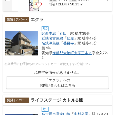
3階 / 2LDK / 58.13㎡
エクラ
賃貸 | アパート
敷0
関西本線
「
春田
」駅 徒歩38分
近鉄名古屋線
「
伏屋
」駅 徒歩47分
名鉄津島線
「
甚目寺
」駅 徒歩45分
築7年
愛知県
海部郡大治町
大字三本木
字金久72-
2
初期費用にお手持ちのクレジットカードが使えます♪分割ＯＫ♪
現在空室情報がありません。
「エクラ」への
お問い合わせはこちら
ライフステージ カトルB棟
賃貸 | アパート
敷0
名古屋市営東山線
「
中村公園
」駅 バス20