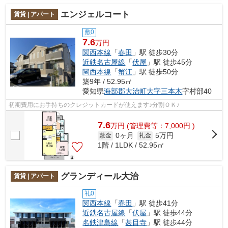
エンジェルコート
賃貸 | アパート
敷0
7.6
万円
関西本線
「
春田
」駅 徒歩30分
近鉄名古屋線
「
伏屋
」駅 徒歩45分
関西本線
「
蟹江
」駅 徒歩50分
築9年 / 52.95㎡
愛知県
海部郡大治町
大字三本木
字村部40
初期費用にお手持ちのクレジットカードが使えます♪分割ＯＫ♪
7.6
万
円
(管理費等：7,000円 )
0ヶ月
5万円
敷金
礼金
1階 / 1LDK / 52.95㎡
グランディール大治
賃貸 | アパート
礼0
関西本線
「
春田
」駅 徒歩41分
近鉄名古屋線
「
伏屋
」駅 徒歩44分
名鉄津島線
「
甚目寺
」駅 徒歩44分