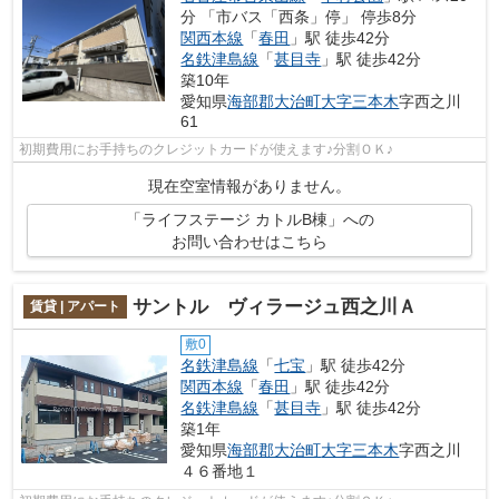
分 「市バス「西条」停」 停歩8分
関西本線
「
春田
」駅 徒歩42分
名鉄津島線
「
甚目寺
」駅 徒歩42分
築10年
愛知県
海部郡大治町
大字三本木
字西之川
61
初期費用にお手持ちのクレジットカードが使えます♪分割ＯＫ♪
現在空室情報がありません。
「ライフステージ カトルB棟」への
お問い合わせはこちら
サントル ヴィラージュ西之川Ａ
賃貸 | アパート
敷0
名鉄津島線
「
七宝
」駅 徒歩42分
関西本線
「
春田
」駅 徒歩42分
名鉄津島線
「
甚目寺
」駅 徒歩42分
築1年
愛知県
海部郡大治町
大字三本木
字西之川
４６番地１