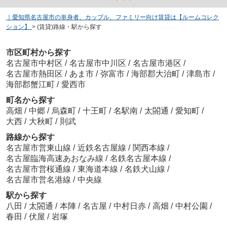
｜愛知県名古屋市の単身者、カップル、ファミリー向け賃貸は【ルームコレク
ション】
>
(賃貸)路線・駅から探す
市区町村から探す
名古屋市中村区
/
名古屋市中川区
/
名古屋市港区
/
名古屋市熱田区
/
あま市
/
弥富市
/
海部郡大治町
/
津島市
/
海部郡蟹江町
/
愛西市
町名から探す
高畑
/
中郷
/
烏森町
/
十王町
/
名駅南
/
太閤通
/
愛知町
/
大西
/
大秋町
/
則武
路線から探す
名古屋市営東山線
/
近鉄名古屋線
/
関西本線
/
名古屋臨海高速あおなみ線
/
名鉄名古屋本線
/
名古屋市営桜通線
/
東海道本線
/
名鉄犬山線
/
名古屋市営名港線
/
中央線
駅から探す
八田
/
太閤通
/
本陣
/
名古屋
/
中村日赤
/
高畑
/
中村公園
/
春田
/
伏屋
/
岩塚