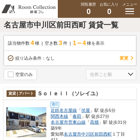
閲覧履歴
お気に入り
メニュー
0
0
名古屋市中川区前田西町 賃貸一覧
4
3
1～4
該当物件数
棟
空き数
件
棟を表示
変更
絞り込み条件：
なし
空室のみ
Ｓｏｌｅｉｌ（ソレイユ）
賃貸 | アパート
敷0
近鉄名古屋線
「
伏屋
」駅 徒歩5分
関西本線
「
春田
」駅 徒歩27分
名古屋市営東山線
「
高畑
」駅 徒歩31分
築9年
愛知県
名古屋市中川区
前田西町
１丁目
411