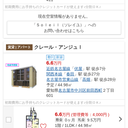
初期費用にお手持ちのクレジットカードが使えます♪分割ＯＫ♪
現在空室情報がありません。
「Ｓｏｌｅｉｌ（ソレイユ）」への
お問い合わせはこちら
クレール・アンジュⅠ
賃貸 | アパート
敷0
新築
6.6
万円
近鉄名古屋線
「
伏屋
」駅 徒歩7分
関西本線
「
春田
」駅 徒歩27分
名古屋市営東山線
「
高畑
」駅 徒歩28分
予定 / 44.98㎡
愛知県
名古屋市中川区
前田西町
２丁目
601
初期費用にお手持ちのクレジットカードが使えます♪分割ＯＫ♪
6.6
万
円
(管理費等：4,000円 )
0ヶ月
9.5万円
敷金
礼金
1階 / 1LDK / 44.98㎡