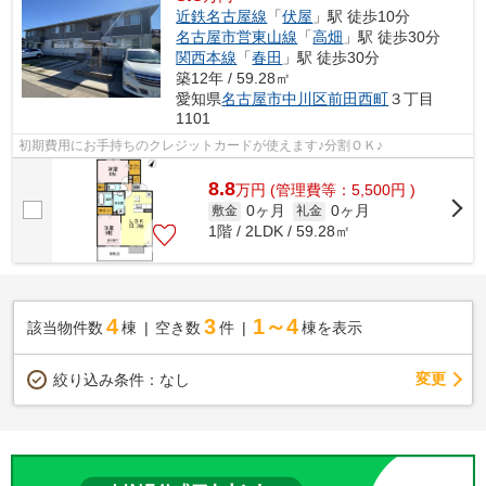
近鉄名古屋線
「
伏屋
」駅 徒歩10分
名古屋市営東山線
「
高畑
」駅 徒歩30分
関西本線
「
春田
」駅 徒歩30分
築12年 / 59.28㎡
愛知県
名古屋市中川区
前田西町
３丁目
1101
初期費用にお手持ちのクレジットカードが使えます♪分割ＯＫ♪
8.8
万
円
(管理費等：5,500円 )
0ヶ月
0ヶ月
敷金
礼金
1階 / 2LDK / 59.28㎡
4
3
1～4
該当物件数
棟
空き数
件
棟を表示
変更
絞り込み条件：
なし