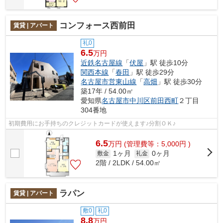
コンフォース西前田
賃貸 | アパート
礼0
6.5
万円
近鉄名古屋線
「
伏屋
」駅 徒歩10分
関西本線
「
春田
」駅 徒歩29分
名古屋市営東山線
「
高畑
」駅 徒歩30分
築17年 / 54.00㎡
愛知県
名古屋市中川区
前田西町
２丁目
304番地
初期費用にお手持ちのクレジットカードが使えます♪分割ＯＫ♪
6.5
万
円
(管理費等：5,000円 )
1ヶ月
0ヶ月
敷金
礼金
2階 / 2LDK / 54.00㎡
ラパン
賃貸 | アパート
敷0
礼0
8.8
万円