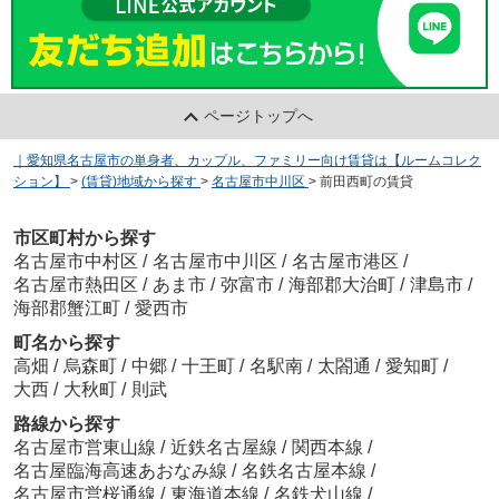
ページトップへ
｜愛知県名古屋市の単身者、カップル、ファミリー向け賃貸は【ルームコレク
ション】
>
(賃貸)地域から探す
>
名古屋市中川区
>
前田西町の賃貸
市区町村から探す
名古屋市中村区
/
名古屋市中川区
/
名古屋市港区
/
名古屋市熱田区
/
あま市
/
弥富市
/
海部郡大治町
/
津島市
/
海部郡蟹江町
/
愛西市
町名から探す
高畑
/
烏森町
/
中郷
/
十王町
/
名駅南
/
太閤通
/
愛知町
/
大西
/
大秋町
/
則武
路線から探す
名古屋市営東山線
/
近鉄名古屋線
/
関西本線
/
名古屋臨海高速あおなみ線
/
名鉄名古屋本線
/
名古屋市営桜通線
/
東海道本線
/
名鉄犬山線
/