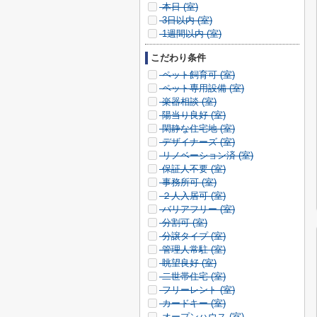
本日 (
室)
3日以内 (
室)
1週間以内 (
室)
こだわり条件
ペット飼育可 (
室)
ペット専用設備 (
室)
楽器相談 (
室)
陽当り良好 (
室)
閑静な住宅地 (
室)
デザイナーズ (
室)
リノベーション済 (
室)
保証人不要 (
室)
事務所可 (
室)
２人入居可 (
室)
バリアフリー (
室)
分割可 (
室)
分譲タイプ (
室)
管理人常駐 (
室)
眺望良好 (
室)
二世帯住宅 (
室)
フリーレント (
室)
カードキー (
室)
オープンハウス (
室)