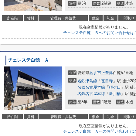
築3年
2階建
木造
築年
階数
構造
所在階
賃料
管理費・共益費
敷金
礼金
間取り
現在空室情報がありません。
チェレステ白髭 Ｂへのお問い合わせは
チェレステ白髭 Ａ
愛知県
あま市
上萱津
白髭57番地
住所
交通
名鉄津島線
「
甚目寺
」駅 徒歩20
名鉄名古屋本線
「
須ケ口
」駅 徒
名鉄名古屋本線
「
新川橋
」駅 徒
築3年
2階建
木造
築年
階数
構造
所在階
賃料
管理費・共益費
敷金
礼金
間取り
現在空室情報がありません。
チェレステ白髭 Ａへのお問い合わせは