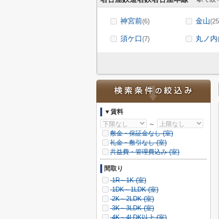
神宮前
金山
(6)
(25
須ケ口
丸ノ内
(7)
▼賃料
～
敷金・保証金なし (
室)
礼金・敷引なし (
室)
共益費・管理費込み (
室)
間取り
1R～1K (
室)
1DK～1LDK (
室)
2K～2LDK (
室)
3K～3LDK (
室)
4K～4LDK以上 (
室)