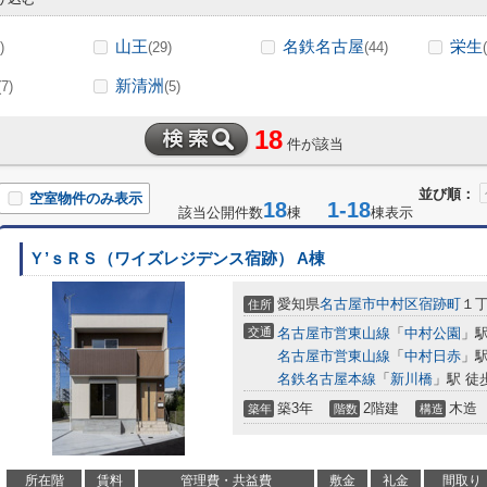
山王
名鉄名古屋
栄生
)
(29)
(44)
新清洲
(7)
(5)
18
件が該当
並び順：
空室物件のみ表示
18
1-18
該当公開件数
棟
棟表示
Ｙ’ｓＲＳ（ワイズレジデンス宿跡） A棟
愛知県
名古屋市中村区
宿跡町
１丁
住所
交通
名古屋市営東山線
「
中村公園
」駅
名古屋市営東山線
「
中村日赤
」駅
名鉄名古屋本線
「
新川橋
」駅 徒
築3年
2階建
木造
築年
階数
構造
所在階
賃料
管理費・共益費
敷金
礼金
間取り