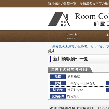
｜愛知県名古屋市の単身者、カップル、
賃貸
新川橋駅物件一覧
沿線
新川橋駅
賃料
下限なし～上限なし
駅徒歩
指定しない
設備条件
指定なし
名古屋鉄道名鉄名古屋本線
駅で絞