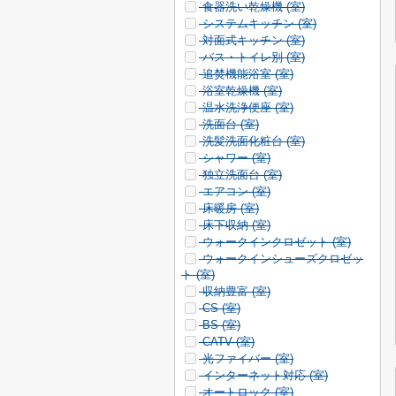
食器洗い乾燥機 (
室)
システムキッチン (
室)
対面式キッチン (
室)
バス・トイレ別 (
室)
追焚機能浴室 (
室)
浴室乾燥機 (
室)
温水洗浄便座 (
室)
洗面台 (
室)
洗髪洗面化粧台 (
室)
シャワー (
室)
独立洗面台 (
室)
エアコン (
室)
床暖房 (
室)
床下収納 (
室)
ウォークインクロゼット (
室)
ウォークインシューズクロゼッ
ト (
室)
収納豊富 (
室)
CS (
室)
BS (
室)
CATV (
室)
光ファイバー (
室)
インターネット対応 (
室)
オートロック (
室)