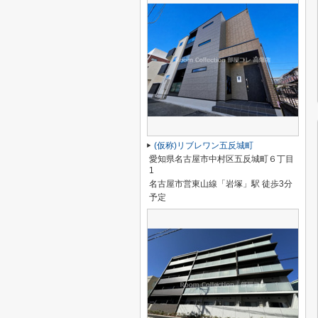
(仮称)リブレワン五反城町
愛知県名古屋市中村区五反城町６丁目
1
名古屋市営東山線「岩塚」駅 徒歩3分
予定