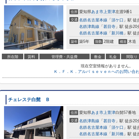
愛知県
あま市
上萱津
左渡9番1
住所
交通
名鉄名古屋本線
「
須ケ口
」駅 徒
名鉄津島線
「
甚目寺
」駅 徒歩20
名鉄名古屋本線
「
新川橋
」駅 徒
築5年
2階建
木造
築年
階数
構造
所在階
賃料
管理費・共益費
敷金
礼金
間取り
現在空室情報がありません。
Ｋ．Ｆ．Ｋ．アルバ ｓｅｖｅｎへのお問い合
チェレステ白髭 Ｂ
愛知県
あま市
上萱津
白髭57番地
住所
交通
名鉄津島線
「
甚目寺
」駅 徒歩20
名鉄名古屋本線
「
須ケ口
」駅 徒
名鉄名古屋本線
「
新川橋
」駅 徒