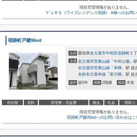
現在空室情報がありません。
Ｙ’ｓＲＳ（ワイズレジデンス宿跡） A棟へのお問
宿跡町戸建West
愛知県
名古屋市中村区
宿跡町
１丁
住所
交通
名古屋市営東山線
「
中村公園
」駅
名古屋市営東山線
「
本陣
」駅 徒
名鉄名古屋本線
「
新川橋
」駅 徒
築5年
2階建
木造
築年
階数
構造
所在階
賃料
管理費・共益費
敷金
礼金
間取り
現在空室情報がありません。
宿跡町戸建Westへのお問い合わせはこ