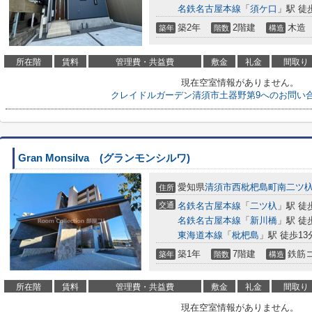
名鉄名古屋本線
「
須ケ口
」駅 徒
築2年
2階建
木造
築年
階数
構造
所在階
賃料
管理費・共益費
敷金
礼金
間取り
現在空室情報がありません。
クレイドルガーデン清須市土器野第9へのお問い
Gran Monsilva (グランモンシルワ)
愛知県
清須市
西枇杷島町南二ツ
住所
交通
名鉄名古屋本線
「
二ツ杁
」駅 徒
名鉄名古屋本線
「
新川橋
」駅 徒
東海道本線
「
枇杷島
」駅 徒歩13
築1年
7階建
鉄筋
築年
階数
構造
所在階
賃料
管理費・共益費
敷金
礼金
間取り
現在空室情報がありません。