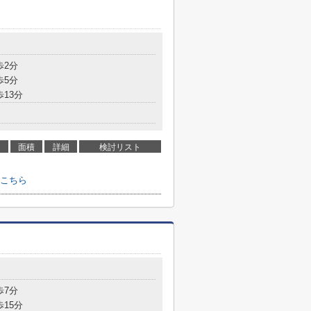
歩2分
歩5分
歩13分
面積
詳細
検討リスト
こちら
歩7分
歩15分