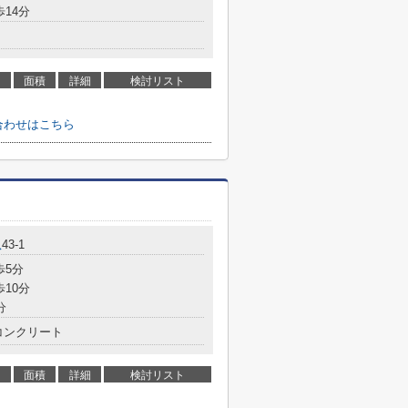
歩14分
面積
詳細
検討リスト
合わせはこちら
杁
43-1
歩5分
歩10分
分
コンクリート
面積
詳細
検討リスト