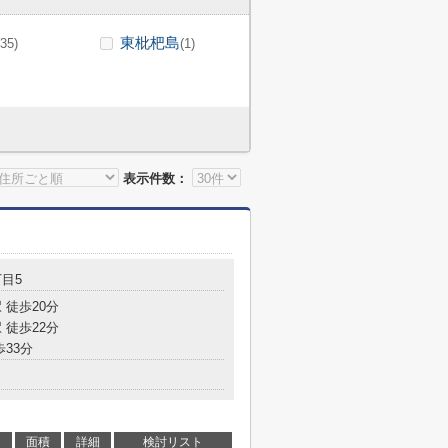
東枇杷島
(35)
(1)
表示件数：
目5
 徒歩20分
 徒歩22分
歩33分
面積
詳細
検討リスト