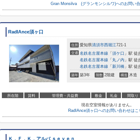
Gran Monsilva (グランモンシルワ)へのお問
RadIAnce須ヶ口
愛知県
清須市
西堀江
721-1
住所
交通
名鉄名古屋本線
「
須ケ口
」駅 徒
名鉄名古屋本線
「
丸ノ内
」駅 徒
名鉄名古屋本線
「
新川橋
」駅 徒
築3年
2階建
木造
築年
階数
構造
所在階
賃料
管理費・共益費
敷金
礼金
間取り
現在空室情報がありません。
RadIAnce須ヶ口へのお問い合わせは
Ｋ．Ｆ．Ｋ．アルバ ｓｅｖｅｎ