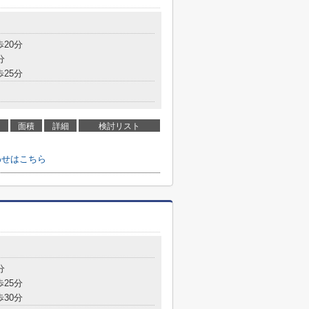
歩20分
分
歩25分
面積
詳細
検討リスト
わせはこちら
分
歩25分
歩30分