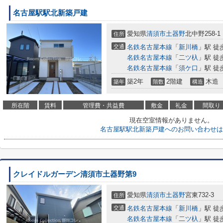
名古屋駅駅北新築戸建
愛知県
清須市
土器野
北中野258-1
住所
交通
名鉄名古屋本線
「
新川橋
」駅 徒
名鉄名古屋本線
「
二ツ杁
」駅 徒
名鉄名古屋本線
「
須ケ口
」駅 徒
築2年
2階建
木造
築年
階数
構造
所在階
賃料
管理費・共益費
敷金
礼金
間取り
現在空室情報がありません。
名古屋駅駅北新築戸建へのお問い合わせは
クレイドルガーデン清須市土器野第9
愛知県
清須市
土器野
宮東732-3
住所
交通
名鉄名古屋本線
「
新川橋
」駅 徒
名鉄名古屋本線
「
二ツ杁
」駅 徒