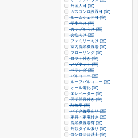
外国人可 (
室)
ガスコンロ設置可 (
室)
ルームシェア可 (
室)
学生向け (
室)
カップル向け (
室)
女性向け (
室)
ファミリー向け (
室)
室内洗濯機置場 (
室)
フローリング (
室)
ロフト付き (
室)
メゾネット (
室)
ベランダ (
室)
バルコニー (
室)
ルーフバルコニー (
室)
オール電化 (
室)
エレベーター (
室)
照明器具付き (
室)
駐輪場 (
室)
バイク置場あり (
室)
家具・家電付き (
室)
洗濯機置場有 (
室)
外観タイル張り (
室)
コンロ２口以上 (
室)