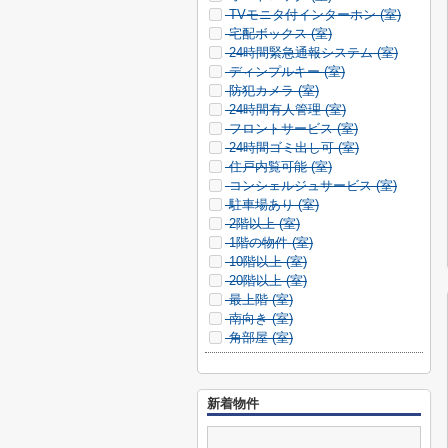
TVモニタ付インターホン (
室)
宅配ボックス (
室)
24時間緊急通報システム (
室)
ディンプルキー (
室)
防犯カメラ (
室)
24時間有人管理 (
室)
フロントサービス (
室)
24時間ゴミ出し可 (
室)
住戸内覧可能 (
室)
コンシェルジュサービス (
室)
駐車場あり (
室)
2階以上 (
室)
1階の物件 (
室)
10階以上 (
室)
20階以上 (
室)
最上階 (
室)
南向き (
室)
角部屋 (
室)
新着物件