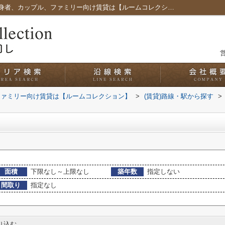
新川橋駅の賃貸一覧｜愛知県名古屋市の単身者、カップル、ファミリー向け賃貸は【ルームコレクション】
営
ファミリー向け賃貸は【ルームコレクション】
>
(賃貸)路線・駅から探す
>
面積
下限なし～上限なし
築年数
指定しない
間取り
指定なし
り込む