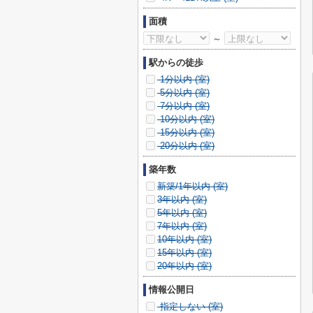
面積
～
駅からの徒歩
1分以内 (
室)
5分以内 (
室)
7分以内 (
室)
10分以内 (
室)
15分以内 (
室)
20分以内 (
室)
築年数
新築/1年以内 (
室)
3年以内 (
室)
5年以内 (
室)
7年以内 (
室)
10年以内 (
室)
15年以内 (
室)
20年以内 (
室)
情報公開日
指定しない (
室)