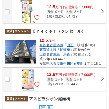
12.5
万
円
(管理費等：7,000円 )
0ヶ月
2ヶ月
敷金
礼金
1階 / 2LDK / 64.72㎡
Ｃｒｅｃｅｒ（クレセール）
賃貸 | マンション
12.5
万円
名鉄名古屋本線
「
山王
」駅 徒歩10分
東海道本線
「
尾頭橋
」駅 徒歩9分
近鉄名古屋線
「
烏森
」駅 徒歩28分
築12年 / 60.44㎡
愛知県
名古屋市中川区
石場町
１丁目18-1
12.5
万
円
(管理費等：7,000円 )
1ヶ月
1ヶ月
敷金
礼金
3階 / 2LDK / 60.44㎡
アスピラシオン尾頭橋
賃貸 | アパート
敷0
礼0