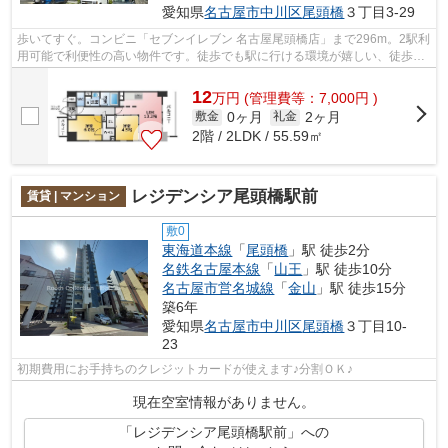
愛知県
名古屋市中川区
尾頭橋
３丁目3-29
歩いてすぐ。コンビニ「セブンイレブン 名古屋尾頭橋店」まで296m。2駅利
用可能で利便性の高い物件です。徒歩でも駅に行ける環境が嬉しい、徒歩3
分に駅のある物件です。2015年築で多く...
12
万
円
(管理費等：7,000円 )
0ヶ月
2ヶ月
敷金
礼金
2階 / 2LDK / 55.59㎡
レジデンシア尾頭橋駅前
賃貸 | マンション
敷0
東海道本線
「
尾頭橋
」駅 徒歩2分
名鉄名古屋本線
「
山王
」駅 徒歩10分
名古屋市営名城線
「
金山
」駅 徒歩15分
築6年
愛知県
名古屋市中川区
尾頭橋
３丁目10-
23
初期費用にお手持ちのクレジットカードが使えます♪分割ＯＫ♪
現在空室情報がありません。
「レジデンシア尾頭橋駅前」への