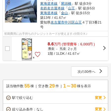
東海道本線
「
尾頭橋
」駅 徒歩3分
名鉄名古屋本線
「
山王
」駅 徒歩5分
東海道本線
「
金山
」駅 徒歩15分
築13年 / 41.67㎡
愛知県
名古屋市中川区
山王
４丁目3番21
号
初期費用にお手持ちのクレジットカードが使えます♪分割ＯＫ♪
8.6
万
円
(管理費等：6,000円 )
2ヶ月
敷金
-
礼金
1階 / 1LDK / 41.67㎡
次の30件へ
55
29
1～30
該当物件数
棟
空き数
件
棟を表示
駅で絞り込む
変更
変更
絞り込み条件：
なし