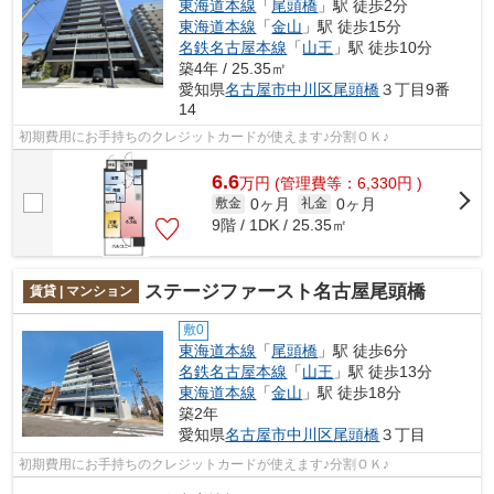
東海道本線
「
尾頭橋
」駅 徒歩2分
東海道本線
「
金山
」駅 徒歩15分
名鉄名古屋本線
「
山王
」駅 徒歩10分
築4年 / 25.35㎡
愛知県
名古屋市中川区
尾頭橋
３丁目9番
14
初期費用にお手持ちのクレジットカードが使えます♪分割ＯＫ♪
6.6
万
円
(管理費等：6,330円 )
0ヶ月
0ヶ月
敷金
礼金
9階 / 1DK / 25.35㎡
ステージファースト名古屋尾頭橋
賃貸 | マンション
敷0
東海道本線
「
尾頭橋
」駅 徒歩6分
名鉄名古屋本線
「
山王
」駅 徒歩13分
東海道本線
「
金山
」駅 徒歩18分
築2年
愛知県
名古屋市中川区
尾頭橋
３丁目
初期費用にお手持ちのクレジットカードが使えます♪分割ＯＫ♪