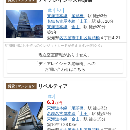
ディアレイシャス尾頭橋
敷0
礼0
東海道本線
「
尾頭橋
」駅 徒歩3分
名鉄名古屋本線
「
山王
」駅 徒歩10分
東海道本線
「
金山
」駅 徒歩20分
築3年
愛知県
名古屋市中川区
尾頭橋
４丁目4-21
初期費用にお手持ちのクレジットカードが使えます♪分割ＯＫ♪
現在空室情報がありません。
「ディアレイシャス尾頭橋」への
お問い合わせはこちら
リベルティア
賃貸 | マンション
敷0
6.3
万円
東海道本線
「
尾頭橋
」駅 徒歩3分
名鉄名古屋本線
「
山王
」駅 徒歩7分
東海道本線
「
金山
」駅 徒歩15分
築10年 / 28.03㎡