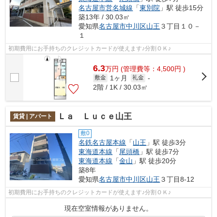
名古屋市営名城線
「
東別院
」駅 徒歩15分
築13年 / 30.03㎡
愛知県
名古屋市中川区
山王
３丁目１０－
１
初期費用にお手持ちのクレジットカードが使えます♪分割ＯＫ♪
6.3
万
円
(管理費等：4,500円 )
1ヶ月
敷金
礼金
-
2階 / 1K / 30.03㎡
Ｌａ Ｌｕｃｅ山王
賃貸 | アパート
敷0
名鉄名古屋本線
「
山王
」駅 徒歩3分
東海道本線
「
尾頭橋
」駅 徒歩7分
東海道本線
「
金山
」駅 徒歩20分
築8年
愛知県
名古屋市中川区
山王
３丁目8-12
初期費用にお手持ちのクレジットカードが使えます♪分割ＯＫ♪
現在空室情報がありません。