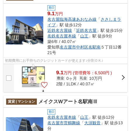
敷0
9.1
万円
名古屋臨海高速あおなみ線
「
ささしまラ
イブ
」駅 徒歩12分
近鉄名古屋線
「
近鉄名古屋
」駅 徒歩15分
名鉄名古屋本線
「
山王
」駅 徒歩9分
築6年 / 40.07㎡
愛知県
名古屋市中村区
名駅南
５丁目12番
21号
初期費用にお手持ちのクレジットカードが使えます♪分割ＯＫ♪
9.1
万
円
(管理費等：6,500円 )
0ヶ月
10万円
敷金
礼金
2階 / 1LDK / 40.07㎡
メイクスWアート名駅南Ⅲ
賃貸 | マンション
敷0
名鉄名古屋本線
「
山王
」駅 徒歩12分
名古屋市営鶴舞線
「
大須観音
」駅 徒歩13
分