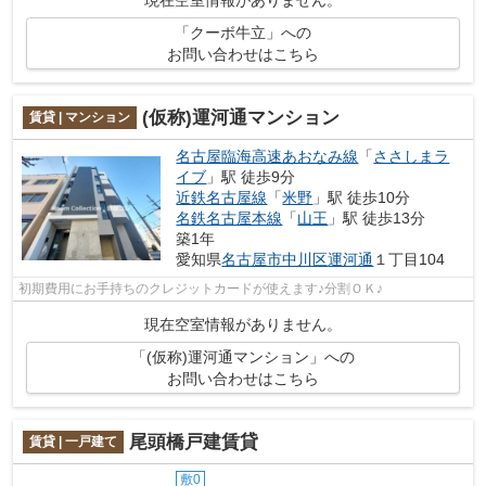
現在空室情報がありません。
「クーボ牛立」への
お問い合わせはこちら
(仮称)運河通マンション
賃貸 | マンション
名古屋臨海高速あおなみ線
「
ささしまラ
イブ
」駅 徒歩9分
近鉄名古屋線
「
米野
」駅 徒歩10分
名鉄名古屋本線
「
山王
」駅 徒歩13分
築1年
愛知県
名古屋市中川区
運河通
１丁目104
初期費用にお手持ちのクレジットカードが使えます♪分割ＯＫ♪
現在空室情報がありません。
「(仮称)運河通マンション」への
お問い合わせはこちら
尾頭橋戸建賃貸
賃貸 | 一戸建て
敷0