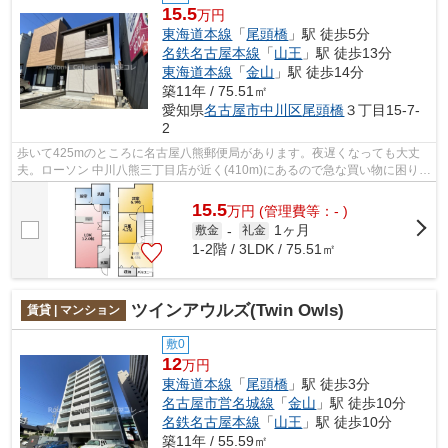
15.5
万円
東海道本線
「
尾頭橋
」駅 徒歩5分
名鉄名古屋本線
「
山王
」駅 徒歩13分
東海道本線
「
金山
」駅 徒歩14分
築11年 / 75.51㎡
愛知県
名古屋市中川区
尾頭橋
３丁目15-7-
2
歩いて425mのところに名古屋八熊郵便局があります。夜遅くなっても大丈
夫。ローソン 中川八熊三丁目店が近く(410m)にあるので急な買い物に困りに
くい立地です。徒歩5分の距離に駅があ...
15.5
万
円
(管理費等：- )
1ヶ月
敷金
-
礼金
1-2階 / 3LDK / 75.51㎡
ツインアウルズ(Twin Owls)
賃貸 | マンション
敷0
12
万円
東海道本線
「
尾頭橋
」駅 徒歩3分
名古屋市営名城線
「
金山
」駅 徒歩10分
名鉄名古屋本線
「
山王
」駅 徒歩10分
築11年 / 55.59㎡