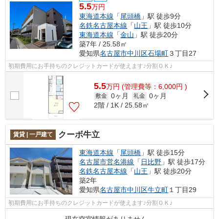
5.5
万円
東海道本線
「
尾頭橋
」駅 徒歩9分
名鉄名古屋本線
「
山王
」駅 徒歩10分
東海道本線
「
金山
」駅 徒歩20分
築7年 / 25.58㎡
愛知県
名古屋市中川区
石場町
３丁目27
初期費用にお手持ちのクレジットカードが使えます♪分割ＯＫ♪
5.5
万
円
(管理費等：6,000円 )
0ヶ月
0ヶ月
敷金
礼金
2階 / 1K / 25.58㎡
クーボ牛立
賃貸 | 一戸建て
東海道本線
「
尾頭橋
」駅 徒歩15分
名古屋市営名港線
「
日比野
」駅 徒歩17分
名鉄名古屋本線
「
山王
」駅 徒歩20分
築2年
愛知県
名古屋市中川区
牛立町
１丁目29
初期費用にお手持ちのクレジットカードが使えます♪分割ＯＫ♪