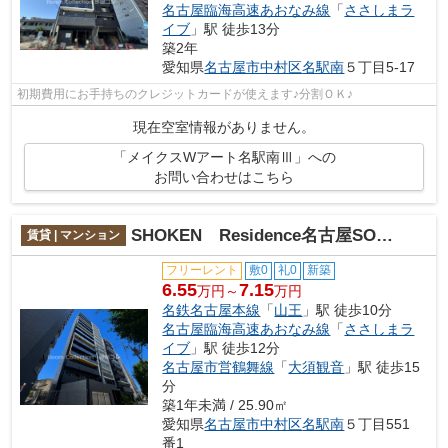
名古屋臨海高速あおなみ線
「
ささしまラ
イブ
」駅 徒歩13分
築2年
愛知県
名古屋市中村区
名駅南
５丁目5-17
初期費用にお手持ちのクレジットカードが使えます♪分割ＯＫ♪
現在空室情報がありません。
「メイクスWアート名駅南Ⅲ」への
お問い合わせはこちら
SHOKEN Residence名古屋SOUTH
賃貸 | マンション
フリーレント
敷0
礼0
新築
6.55
7.15
万円～
万円
名鉄名古屋本線
「
山王
」駅 徒歩10分
名古屋臨海高速あおなみ線
「
ささしまラ
イブ
」駅 徒歩12分
名古屋市営鶴舞線
「
大須観音
」駅 徒歩15
分
築1年未満 / 25.90㎡
愛知県
名古屋市中村区
名駅南
５丁目551
番1