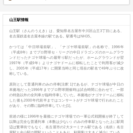
山王駅情報
山王駅（さんのうえき）は、愛知県名古屋市中川区山王3丁目にある、
名古屋鉄道名古屋本線の駅である。駅番号はNH35。
かつては「中日球場前駅」、「ナゴヤ球場前駅」の名称で、1996年
（平成8年）までプロ野球セ・リーグの中日ドラゴンズのホームグラウ
ンドだったナゴヤ球場への最寄り駅だったが、ホームグラウンドが翌
1997年（平成9年）よりナゴヤドームに移転したことで利用客が減少
し、2005年（平成17年）に開業当時と同じ現在の駅名で49年ぶりに改
称している。
原則として普通列車のみの停車[注釈 1]であるが、ナゴヤ球場が中日の
本拠地だった1996年までプロ野球開催時は試合時間に合わせて、一部
の特急以外の全列車が臨時停車していた。本拠地がナゴヤドームに移転
した後も2000年代前半まではコンサートがナゴヤ球場で行われたこと
があり、その際に臨時停車していた[1]。
前述の様に1996年を最後にナゴヤ球場での一軍公式戦開催が終了して
以降は完全な普通列車（本数は少ない）のみの停車駅となった上に駅周
辺は繁華街でもなく、名古屋市の2大ターミナル駅である（名鉄）名古
屋駅と金山駅の間駅ということもあり、利用客は大きく減少している。