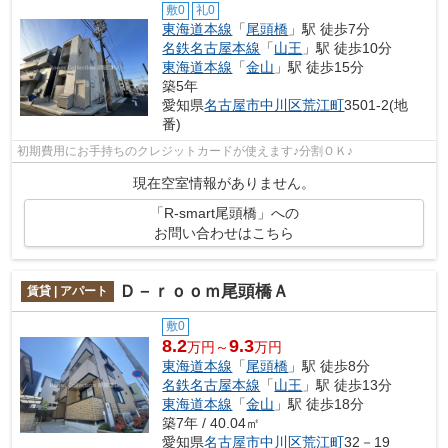
敷0
礼0
東海道本線
「
尾頭橋
」駅 徒歩7分
名鉄名古屋本線
「
山王
」駅 徒歩10分
東海道本線
「
金山
」駅 徒歩15分
築5年
愛知県
名古屋市中川区
荒江町
3501-2(地
番)
初期費用にお手持ちのクレジットカードが使えます♪分割ＯＫ♪
現在空室情報がありません。
「R-smart尾頭橋」への
お問い合わせはこちら
Ｄ－ｒｏｏｍ尾頭橋Ａ
賃貸 | アパート
敷0
8.2
9.3
万円～
万円
東海道本線
「
尾頭橋
」駅 徒歩8分
名鉄名古屋本線
「
山王
」駅 徒歩13分
東海道本線
「
金山
」駅 徒歩18分
築7年 / 40.04㎡
愛知県
名古屋市中川区
荒江町
32－19