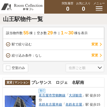
閲覧履歴
お気に入り
メニュー
0
0
山王駅物件一覧
55
29
1～30
該当物件数
棟
空き数
件
棟を表示
駅で絞り込む
変更
変更
絞り込み条件：
なし
空室のみ
プレサンス ロジェ 名駅南
賃貸 | マンション
敷0
名古屋市営鶴舞線
「
大須観音
」駅 徒歩10
分
名鉄名古屋本線
「
名鉄名古屋
」駅 徒歩15