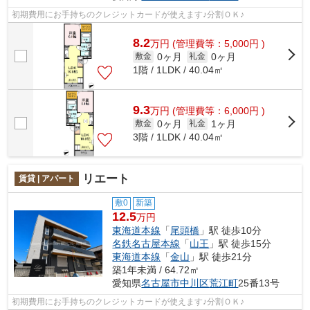
初期費用にお手持ちのクレジットカードが使えます♪分割ＯＫ♪
8.2
万
円
(管理費等：5,000円 )
0ヶ月
0ヶ月
敷金
礼金
1階 / 1LDK / 40.04㎡
9.3
万
円
(管理費等：6,000円 )
0ヶ月
1ヶ月
敷金
礼金
3階 / 1LDK / 40.04㎡
リエート
賃貸 | アパート
敷0
新築
12.5
万円
東海道本線
「
尾頭橋
」駅 徒歩10分
名鉄名古屋本線
「
山王
」駅 徒歩15分
東海道本線
「
金山
」駅 徒歩21分
築1年未満 / 64.72㎡
愛知県
名古屋市中川区
荒江町
25番13号
初期費用にお手持ちのクレジットカードが使えます♪分割ＯＫ♪