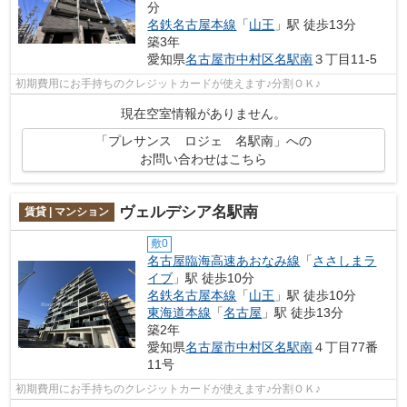
分
名鉄名古屋本線
「
山王
」駅 徒歩13分
築3年
愛知県
名古屋市中村区
名駅南
３丁目11-5
初期費用にお手持ちのクレジットカードが使えます♪分割ＯＫ♪
現在空室情報がありません。
「プレサンス ロジェ 名駅南」への
お問い合わせはこちら
ヴェルデシア名駅南
賃貸 | マンション
敷0
名古屋臨海高速あおなみ線
「
ささしまラ
イブ
」駅 徒歩10分
名鉄名古屋本線
「
山王
」駅 徒歩10分
東海道本線
「
名古屋
」駅 徒歩13分
築2年
愛知県
名古屋市中村区
名駅南
４丁目77番
11号
初期費用にお手持ちのクレジットカードが使えます♪分割ＯＫ♪