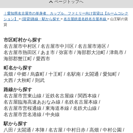
ページトップへ
｜愛知県名古屋市の単身者、カップル、ファミリー向け賃貸は【ルームコレク
ション】
>
(賃貸)路線・駅から探す
>
名古屋鉄道名鉄名古屋本線
>
山王駅の賃
貸
市区町村から探す
名古屋市中村区
/
名古屋市中川区
/
名古屋市港区
/
名古屋市熱田区
/
あま市
/
弥富市
/
海部郡大治町
/
津島市
/
海部郡蟹江町
/
愛西市
町名から探す
高畑
/
中郷
/
烏森町
/
十王町
/
名駅南
/
太閤通
/
愛知町
/
大西
/
大秋町
/
則武
路線から探す
名古屋市営東山線
/
近鉄名古屋線
/
関西本線
/
名古屋臨海高速あおなみ線
/
名鉄名古屋本線
/
名古屋市営桜通線
/
東海道本線
/
名鉄犬山線
/
名古屋市営名港線
/
中央線
駅から探す
八田
/
太閤通
/
本陣
/
名古屋
/
中村日赤
/
高畑
/
中村公園
/