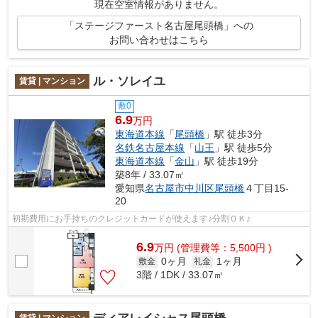
現在空室情報がありません。
「ステージファースト名古屋尾頭橋」への
お問い合わせはこちら
ル・ソレイユ
賃貸 | マンション
敷0
6.9
万円
東海道本線
「
尾頭橋
」駅 徒歩3分
名鉄名古屋本線
「
山王
」駅 徒歩5分
東海道本線
「
金山
」駅 徒歩19分
築8年 / 33.07㎡
愛知県
名古屋市中川区
尾頭橋
４丁目15-
20
初期費用にお手持ちのクレジットカードが使えます♪分割ＯＫ♪
6.9
万
円
(管理費等：5,500円 )
0ヶ月
1ヶ月
敷金
礼金
3階 / 1DK / 33.07㎡
賃貸 | マンション