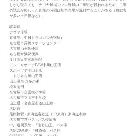
しかし現在でも、ナゴヤ球場でプロ野球の二軍戦が行われるため、二軍
の試合が終わった直後の時間は切符売場が混雑することがある（観戦客
が多い土日祝など）。
駅周辺
ナゴヤ球場
昇竜館（中日ドラゴンズ合宿所）
名古屋市露橋スポーツセンター
名古屋山王郵便局
名古屋米浜郵便局
NTT西日本東海病院
ドン・キホーテPAW中川山王店
スポーツデポ山王店
ニトリ名古屋山王店
山王温泉 喜多の湯
松重閘門
名古屋市立露橋小学校
名古屋市立山王中学校
山王通（名古屋市道山王線）
名駅通
尾頭橋駅 - 東海旅客鉄道（JR東海）東海道本線
名古屋市営バス - バス停留所
中川巡回系統 - 「名鉄山王」バス停
名駅20系統 - 「柳原橋」バス停