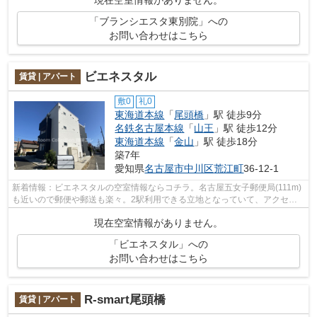
現在空室情報がありません。
「ブランシエスタ東別院」への
お問い合わせはこちら
ビエネスタル
賃貸 | アパート
敷0
礼0
東海道本線
「
尾頭橋
」駅 徒歩9分
名鉄名古屋本線
「
山王
」駅 徒歩12分
東海道本線
「
金山
」駅 徒歩18分
築7年
愛知県
名古屋市中川区
荒江町
36-12-1
新着情報：ビエネスタルの空室情報ならコチラ。名古屋五女子郵便局(111m)
も近いので郵便や郵送も楽々。2駅利用できる立地となっていて、アクセス
が良いです。高速通信の光ファイバーを...
現在空室情報がありません。
「ビエネスタル」への
お問い合わせはこちら
R-smart尾頭橋
賃貸 | アパート