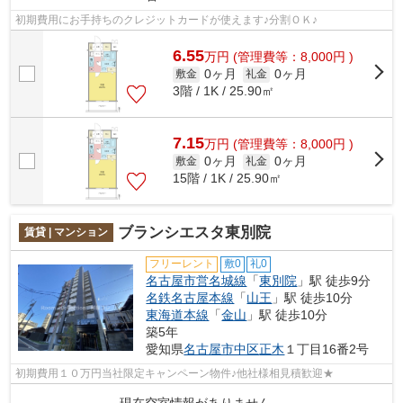
初期費用にお手持ちのクレジットカードが使えます♪分割ＯＫ♪
6.55
万
円
(管理費等：8,000円 )
0ヶ月
0ヶ月
敷金
礼金
3階 / 1K / 25.90㎡
7.15
万
円
(管理費等：8,000円 )
0ヶ月
0ヶ月
敷金
礼金
15階 / 1K / 25.90㎡
ブランシエスタ東別院
賃貸 | マンション
フリーレント
敷0
礼0
名古屋市営名城線
「
東別院
」駅 徒歩9分
名鉄名古屋本線
「
山王
」駅 徒歩10分
東海道本線
「
金山
」駅 徒歩10分
築5年
愛知県
名古屋市中区
正木
１丁目16番2号
初期費用１０万円当社限定キャンペーン物件♪他社様相見積歓迎★