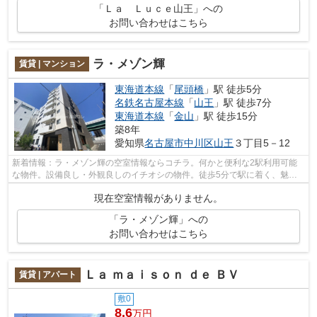
「Ｌａ Ｌｕｃｅ山王」への
お問い合わせはこちら
ラ・メゾン輝
賃貸 | マンション
東海道本線
「
尾頭橋
」駅 徒歩5分
名鉄名古屋本線
「
山王
」駅 徒歩7分
東海道本線
「
金山
」駅 徒歩15分
築8年
愛知県
名古屋市中川区
山王
３丁目5－12
新着情報：ラ・メゾン輝の空室情報ならコチラ。何かと便利な2駅利用可能
な物件。設備良し・外観良しのイチオシの物件。徒歩5分で駅に着く、魅力
的な物件となっており、好評です。より...
現在空室情報がありません。
「ラ・メゾン輝」への
お問い合わせはこちら
Ｌａ ｍａｉｓｏｎ ｄｅ ＢＶ
賃貸 | アパート
敷0
8.6
万円