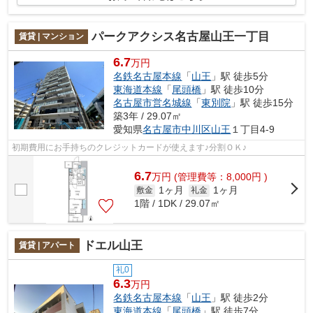
パークアクシス名古屋山王一丁目
賃貸 | マンション
6.7
万円
名鉄名古屋本線
「
山王
」駅 徒歩5分
東海道本線
「
尾頭橋
」駅 徒歩10分
名古屋市営名城線
「
東別院
」駅 徒歩15分
築3年 / 29.07㎡
愛知県
名古屋市中川区
山王
１丁目4-9
初期費用にお手持ちのクレジットカードが使えます♪分割ＯＫ♪
6.7
万
円
(管理費等：8,000円 )
1ヶ月
1ヶ月
敷金
礼金
1階 / 1DK / 29.07㎡
ドエル山王
賃貸 | アパート
礼0
6.3
万円
名鉄名古屋本線
「
山王
」駅 徒歩2分
東海道本線
「
尾頭橋
」駅 徒歩7分