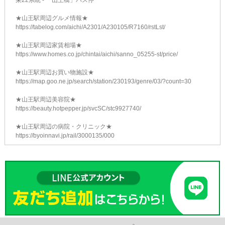
栄22系統 - 「山王橋」バス停
★山王駅周辺グルメ情報★
https://tabelog.com/aichi/A2301/A230105/R7160/rstLst/
★山王駅周辺家賃相場★
https://www.homes.co.jp/chintai/aichi/sanno_05255-st/price/
★山王駅周辺お買い物施設★
https://map.goo.ne.jp/search/station/230193/genre/03/?count=30
★山王駅周辺美容院★
https://beauty.hotpepper.jp/svcSC/stc9927740/
★山王駅周辺の病院・クリニック★
https://byoinnavi.jp/rail/3000135/000