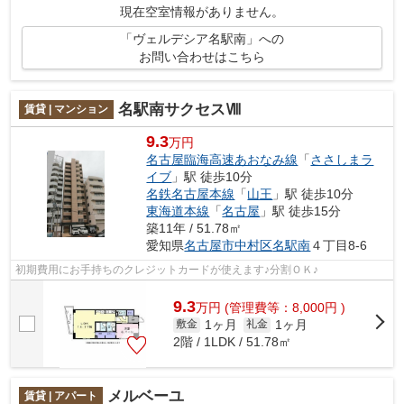
現在空室情報がありません。
「ヴェルデシア名駅南」への
お問い合わせはこちら
名駅南サクセスⅧ
賃貸 | マンション
9.3
万円
名古屋臨海高速あおなみ線
「
ささしまラ
イブ
」駅 徒歩10分
名鉄名古屋本線
「
山王
」駅 徒歩10分
東海道本線
「
名古屋
」駅 徒歩15分
築11年 / 51.78㎡
愛知県
名古屋市中村区
名駅南
４丁目8-6
初期費用にお手持ちのクレジットカードが使えます♪分割ＯＫ♪
9.3
万
円
(管理費等：8,000円 )
1ヶ月
1ヶ月
敷金
礼金
2階 / 1LDK / 51.78㎡
メルベーユ
賃貸 | アパート