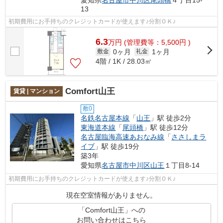
愛知県
名古屋市中川区
尾頭橋
４丁目15-
13
初期費用にお手持ちのクレジットカードが使えます♪分割ＯＫ♪
6.3
万
円
(管理費等：5,500円 )
0ヶ月
1ヶ月
敷金
礼金
4階 / 1K / 28.03㎡
Comfort山王
賃貸 | マンション
敷0
名鉄名古屋本線
「
山王
」駅 徒歩2分
東海道本線
「
尾頭橋
」駅 徒歩12分
名古屋臨海高速あおなみ線
「
ささしまラ
イブ
」駅 徒歩19分
築3年
愛知県
名古屋市中川区
山王
１丁目8‐14
初期費用にお手持ちのクレジットカードが使えます♪分割ＯＫ♪
現在空室情報がありません。
「Comfort山王」への
お問い合わせはこちら