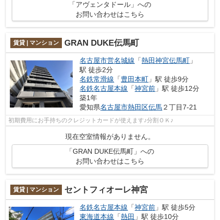
「アヴェンタドール」への
お問い合わせはこちら
GRAN DUKE伝馬町
賃貸 | マンション
名古屋市営名城線
「
熱田神宮伝馬町
」
駅 徒歩2分
名鉄常滑線
「
豊田本町
」駅 徒歩9分
名鉄名古屋本線
「
神宮前
」駅 徒歩12分
築1年
愛知県
名古屋市熱田区
伝馬
２丁目7-21
初期費用にお手持ちのクレジットカードが使えます♪分割ＯＫ♪
現在空室情報がありません。
「GRAN DUKE伝馬町」への
お問い合わせはこちら
セントフィオーレ神宮
賃貸 | マンション
名鉄名古屋本線
「
神宮前
」駅 徒歩5分
東海道本線
「
熱田
」駅 徒歩10分