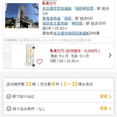
6.6
万円
名古屋市営名城線
「
熱田神宮西
」駅 徒歩
1分
東海道本線
「
熱田
」駅 徒歩5分
名鉄名古屋本線
「
神宮前
」駅 徒歩10分
築1年 / 21.61㎡
愛知県
名古屋市熱田区
旗屋町
506番
初期費用にお手持ちのクレジットカードが使えます♪分割ＯＫ♪
6.6
万
円
(管理費等：8,000円 )
0ヶ月
0ヶ月
敷金
礼金
5階 / 1K / 21.61㎡
12
6
1～12
該当物件数
棟
空き数
件
棟を表示
駅で絞り込む
変更
変更
絞り込み条件：
なし