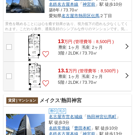
名鉄名古屋本線
「
神宮前
」駅 徒歩10分
築8年 / 73.70㎡
愛知県
名古屋市熱田区
伝馬
２丁目
景色を眺めることには心を癒す効果があり、視力低下の恐れも少なくしてく
れます。こだわり条件、通風良好のシンプルな作りのマンションです。気分
が落ちた時には換気でリフレッシュし...
13
万
円
(管理費等：8,500円 )
1ヶ月
2ヶ月
敷金
礼金
3階 / 2LDK / 73.70㎡
13.1
万
円
(管理費等：8,500円 )
1ヶ月
2ヶ月
敷金
礼金
5階 / 2LDK / 73.70㎡
メイクス'熱田神宮
賃貸 | マンション
敷0
礼0
名古屋市営名城線
「
熱田神宮伝馬町
」
駅 徒歩3分
名鉄常滑線
「
豊田本町
」駅 徒歩10分
名鉄名古屋本線
「
神宮前
」駅 徒歩13分