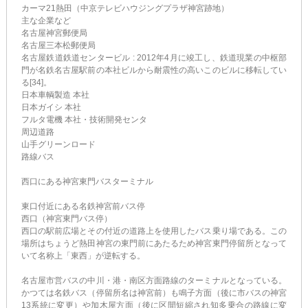
カーマ21熱田（中京テレビハウジングプラザ神宮跡地）
主な企業など
名古屋神宮郵便局
名古屋三本松郵便局
名古屋鉄道鉄道センタービル : 2012年4月に竣工し、鉄道現業の中枢部
門が名鉄名古屋駅前の本社ビルから耐震性の高いこのビルに移転してい
る[34]。
日本車輌製造 本社
日本ガイシ 本社
フルタ電機 本社・技術開発センタ
周辺道路
山手グリーンロード
路線バス
西口にある神宮東門バスターミナル
東口付近にある名鉄神宮前バス停
西口（神宮東門バス停）
西口の駅前広場とその付近の道路上を使用したバス乗り場である。この
場所はちょうど熱田神宮の東門前にあたるため神宮東門停留所となって
いて名称上「東西」が逆転する。
名古屋市営バスの中川・港・南区方面路線のターミナルとなっている。
かつては名鉄バス（停留所名は神宮前）も鳴子方面（後に市バスの神宮
13系統に変更）や加木屋方面（後に区間短縮され知多乗合の路線に変