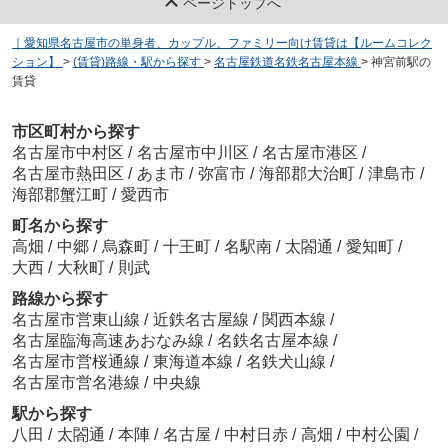
ページトップへ
｜愛知県名古屋市の単身者、カップル、ファミリー向け賃貸は【ルームコレク
ション】
>
(賃貸)路線・駅から探す
>
名古屋鉄道名鉄名古屋本線
>
神宮前駅の
賃貸
市区町村から探す
名古屋市中村区
/
名古屋市中川区
/
名古屋市港区
/
名古屋市熱田区
/
あま市
/
弥富市
/
海部郡大治町
/
津島市
/
海部郡蟹江町
/
愛西市
町名から探す
高畑
/
中郷
/
烏森町
/
十王町
/
名駅南
/
太閤通
/
愛知町
/
大西
/
大秋町
/
則武
路線から探す
名古屋市営東山線
/
近鉄名古屋線
/
関西本線
/
名古屋臨海高速あおなみ線
/
名鉄名古屋本線
/
名古屋市営桜通線
/
東海道本線
/
名鉄犬山線
/
名古屋市営名港線
/
中央線
駅から探す
八田
/
太閤通
/
本陣
/
名古屋
/
中村日赤
/
高畑
/
中村公園
/