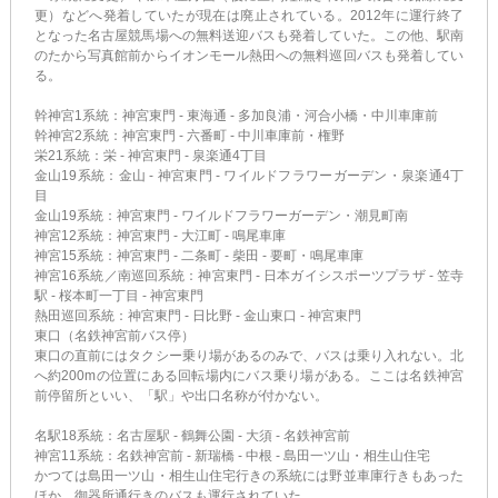
更）などへ発着していたが現在は廃止されている。2012年に運行終了
となった名古屋競馬場への無料送迎バスも発着していた。この他、駅南
のたから写真館前からイオンモール熱田への無料巡回バスも発着してい
る。
幹神宮1系統：神宮東門 - 東海通 - 多加良浦・河合小橋・中川車庫前
幹神宮2系統：神宮東門 - 六番町 - 中川車庫前・権野
栄21系統：栄 - 神宮東門 - 泉楽通4丁目
金山19系統：金山 - 神宮東門 - ワイルドフラワーガーデン・泉楽通4丁
目
金山19系統：神宮東門 - ワイルドフラワーガーデン・潮見町南
神宮12系統：神宮東門 - 大江町 - 鳴尾車庫
神宮15系統：神宮東門 - 二条町 - 柴田 - 要町・鳴尾車庫
神宮16系統／南巡回系統：神宮東門 - 日本ガイシスポーツプラザ - 笠寺
駅 - 桜本町一丁目 - 神宮東門
熱田巡回系統：神宮東門 - 日比野 - 金山東口 - 神宮東門
東口（名鉄神宮前バス停）
東口の直前にはタクシー乗り場があるのみで、バスは乗り入れない。北
へ約200mの位置にある回転場内にバス乗り場がある。ここは名鉄神宮
前停留所といい、「駅」や出口名称が付かない。
名駅18系統：名古屋駅 - 鶴舞公園 - 大須 - 名鉄神宮前
神宮11系統：名鉄神宮前 - 新瑞橋 - 中根 - 島田一ツ山・相生山住宅
かつては島田一ツ山・相生山住宅行きの系統には野並車庫行きもあった
ほか、御器所通行きのバスも運行されていた。