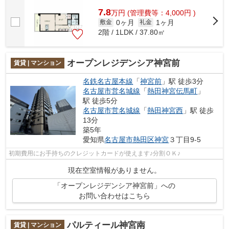
7.8
万
円
(管理費等：4,000円 )
0ヶ月
1ヶ月
敷金
礼金
2階 / 1LDK / 37.80㎡
オープンレジデンシア神宮前
賃貸 | マンション
名鉄名古屋本線
「
神宮前
」駅 徒歩3分
名古屋市営名城線
「
熱田神宮伝馬町
」
駅 徒歩5分
名古屋市営名城線
「
熱田神宮西
」駅 徒歩
13分
築5年
愛知県
名古屋市熱田区
神宮
３丁目9-5
初期費用にお手持ちのクレジットカードが使えます♪分割ＯＫ♪
現在空室情報がありません。
「オープンレジデンシア神宮前」への
お問い合わせはこちら
パルティール神宮南
賃貸 | マンション