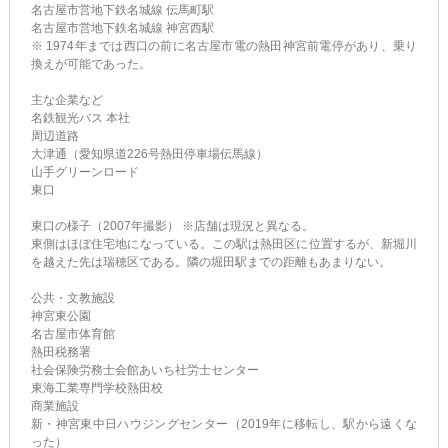
名古屋市営地下鉄名城線 伝馬町駅
名古屋市営地下鉄名城線 神宮西駅
※ 1974年までは西口の前に名古屋市電の熱田神宮前電停があり、乗り
換えが可能であった。
主な企業など
名鉄観光バス 本社
周辺道路
大津通（愛知県道226号熱田停車場伝馬線）
山手グリーンロード
東口
東口の様子（2007年撮影） ※店舗は現況と異なる。
東側はほぼ住宅地になっている。この駅は熱田区に位置するが、新堀川
を越えた先は瑞穂区である。隣の堀田駅までの距離もあまりない。
公共・文教施設
神宮東公園
名古屋市体育館
熱田税務署
社会保険労務士会館あいち社労士センター
東海工業専門学校熱田校
商業施設
新・神宮東中日ハウジングセンター（2019年に移転し、駅から遠くな
った）