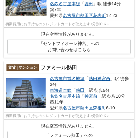
名鉄名古屋本線
「
堀田
」駅 徒歩14分
築7年
愛知県
名古屋市熱田区
花表町
12-23
初期費用にお手持ちのクレジットカードが使えます♪分割ＯＫ♪
現在空室情報がありません。
「セントフィオーレ神宮」への
お問い合わせはこちら
ファミール熱田
賃貸 | マンション
名古屋市営名城線
「
熱田神宮西
」駅 徒歩
3分
東海道本線
「
熱田
」駅 徒歩5分
名鉄名古屋本線
「
神宮前
」駅 徒歩10分
築11年
愛知県
名古屋市熱田区
森後町
6-10
初期費用にお手持ちのクレジットカードが使えます♪分割ＯＫ♪
現在空室情報がありません。
「ファミール熱田」への