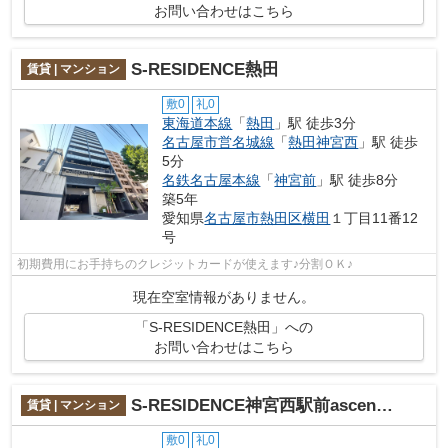
お問い合わせはこちら
S-RESIDENCE熱田
賃貸 | マンション
敷0
礼0
東海道本線
「
熱田
」駅 徒歩3分
名古屋市営名城線
「
熱田神宮西
」駅 徒歩
5分
名鉄名古屋本線
「
神宮前
」駅 徒歩8分
築5年
愛知県
名古屋市熱田区
横田
１丁目11番12
号
初期費用にお手持ちのクレジットカードが使えます♪分割ＯＫ♪
現在空室情報がありません。
「S-RESIDENCE熱田」への
お問い合わせはこちら
S-RESIDENCE神宮西駅前ascent(アセント)
賃貸 | マンション
敷0
礼0