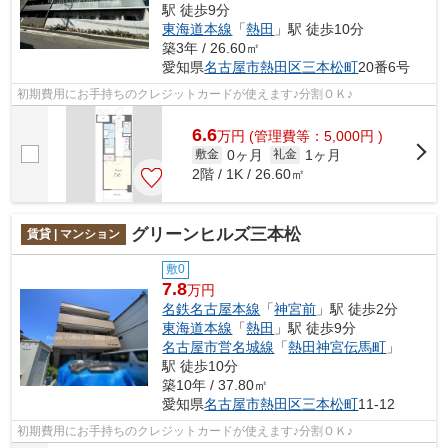
駅 徒歩9分
東海道本線
「
熱田
」駅 徒歩10分
築3年 / 26.60㎡
愛知県
名古屋市熱田区
三本松町
20番6号
初期費用にお手持ちのクレジットカードが使えます♪分割ＯＫ♪
6.6
万
円
(管理費等：5,000円 )
0ヶ月
1ヶ月
敷金
礼金
2階 / 1K / 26.60㎡
グリーンヒルズ三本松
賃貸 | マンション
敷0
7.8
万円
名鉄名古屋本線
「
神宮前
」駅 徒歩2分
東海道本線
「
熱田
」駅 徒歩9分
名古屋市営名城線
「
熱田神宮伝馬町
」
駅 徒歩10分
築10年 / 37.80㎡
愛知県
名古屋市熱田区
三本松町
11-12
初期費用にお手持ちのクレジットカードが使えます♪分割ＯＫ♪