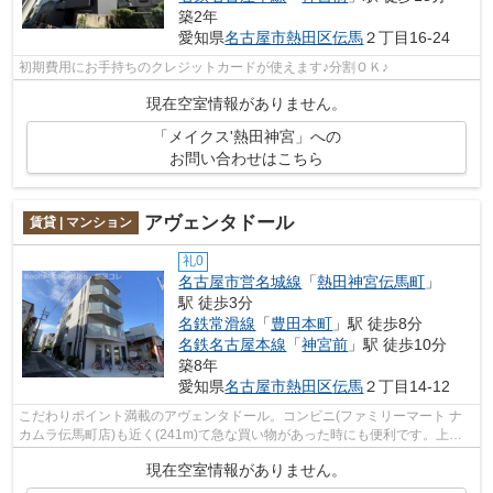
築2年
愛知県
名古屋市熱田区
伝馬
２丁目16-24
初期費用にお手持ちのクレジットカードが使えます♪分割ＯＫ♪
現在空室情報がありません。
「メイクス'熱田神宮」への
お問い合わせはこちら
アヴェンタドール
賃貸 | マンション
礼0
名古屋市営名城線
「
熱田神宮伝馬町
」
駅 徒歩3分
名鉄常滑線
「
豊田本町
」駅 徒歩8分
名鉄名古屋本線
「
神宮前
」駅 徒歩10分
築8年
愛知県
名古屋市熱田区
伝馬
２丁目14-12
こだわりポイント満載のアヴェンタドール。コンビニ(ファミリーマート ナ
カムラ伝馬町店)も近く(241m)て急な買い物があった時にも便利です。上階
からの音が聞こえないのが最上階の最大...
現在空室情報がありません。