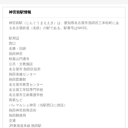
神宮前駅情報
神宮前駅（じんぐうまええき）は、愛知県名古屋市熱田区三本松町にあ
る名古屋鉄道（名鉄）の駅である。駅番号はNH33。
駅周辺
西口
名勝・旧跡
熱田神宮
秋葉山円通寺
公共・文教施設
名古屋市 熱田区役所
熱田保健センター
熱田図書館
名古屋市教育センター
名古屋工学院専門学校
名古屋市立南養護学校
商業など
パレマルシェ神宮（当駅西口に併設）
熱田神宮前商店街
熱田郵便局
交通
JR東海道本線 熱田駅