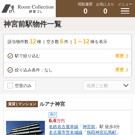
閲覧履歴
お気に入り
メニュー
0
0
神宮前駅物件一覧
12
6
1～12
該当物件数
棟
空き数
件
棟を表示
駅で絞り込む
変更
変更
絞り込み条件：
なし
空室のみ
ルアナ神宮
賃貸 | マンション
敷0
6.6
万円
名鉄名古屋本線
「
神宮前
」駅 徒歩3分
名古屋市営名城線
「
熱田神宮伝馬町
」