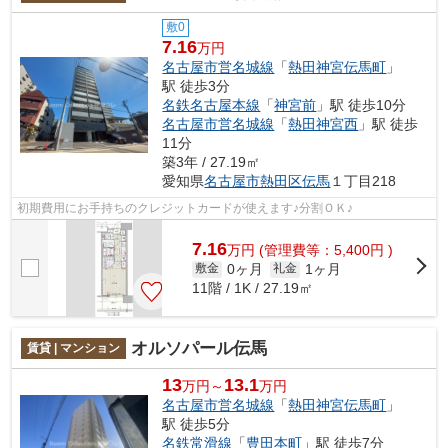
敷0
7.16
万円
名古屋市営名城線
「
熱田神宮伝馬町
」
駅 徒歩3分
名鉄名古屋本線
「
神宮前
」駅 徒歩10分
名古屋市営名城線
「
熱田神宮西
」駅 徒歩
11分
築3年 / 27.19㎡
愛知県
名古屋市熱田区
伝馬
１丁目218
初期費用にお手持ちのクレジットカードが使えます♪分割ＯＫ♪
7.16
万
円
(管理費等：5,400円 )
0ヶ月
1ヶ月
敷金
礼金
11階 / 1K / 27.19㎡
オルソパール伝馬
賃貸 | マンション
13
13.1
万円～
万円
名古屋市営名城線
「
熱田神宮伝馬町
」
駅 徒歩5分
名鉄常滑線
「
豊田本町
」駅 徒歩7分