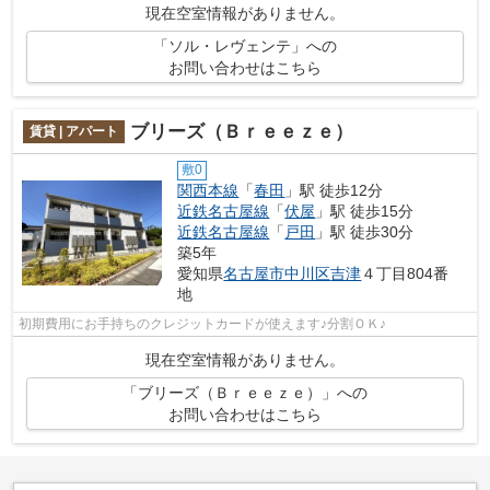
現在空室情報がありません。
「ソル・レヴェンテ」への
お問い合わせはこちら
ブリーズ（Ｂｒｅｅｚｅ）
賃貸 | アパート
敷0
関西本線
「
春田
」駅 徒歩12分
近鉄名古屋線
「
伏屋
」駅 徒歩15分
近鉄名古屋線
「
戸田
」駅 徒歩30分
築5年
愛知県
名古屋市中川区
吉津
４丁目804番
地
初期費用にお手持ちのクレジットカードが使えます♪分割ＯＫ♪
現在空室情報がありません。
「ブリーズ（Ｂｒｅｅｚｅ）」への
お問い合わせはこちら