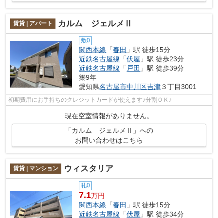
カルム ジェルメⅡ
賃貸 | アパート
敷0
関西本線
「
春田
」駅 徒歩15分
近鉄名古屋線
「
伏屋
」駅 徒歩23分
近鉄名古屋線
「
戸田
」駅 徒歩39分
築9年
愛知県
名古屋市中川区
吉津
３丁目3001
初期費用にお手持ちのクレジットカードが使えます♪分割ＯＫ♪
現在空室情報がありません。
「カルム ジェルメⅡ」への
お問い合わせはこちら
ウィスタリア
賃貸 | マンション
礼0
7.1
万円
関西本線
「
春田
」駅 徒歩15分
近鉄名古屋線
「
伏屋
」駅 徒歩34分