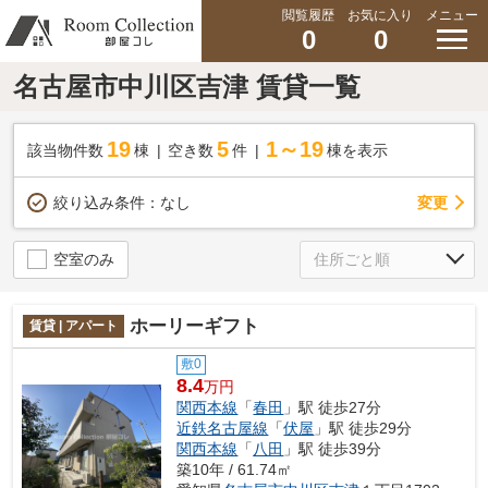
閲覧履歴
お気に入り
メニュー
0
0
名古屋市中川区吉津 賃貸一覧
19
5
1～19
該当物件数
棟
空き数
件
棟を表示
変更
絞り込み条件：
なし
空室のみ
ホーリーギフト
賃貸 | アパート
敷0
8.4
万円
関西本線
「
春田
」駅 徒歩27分
近鉄名古屋線
「
伏屋
」駅 徒歩29分
関西本線
「
八田
」駅 徒歩39分
築10年 / 61.74㎡