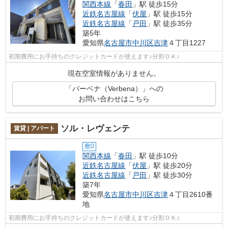
関西本線
「
春田
」駅 徒歩15分
近鉄名古屋線
「
伏屋
」駅 徒歩15分
近鉄名古屋線
「
戸田
」駅 徒歩35分
築5年
愛知県
名古屋市中川区
吉津
４丁目1227
初期費用にお手持ちのクレジットカードが使えます♪分割ＯＫ♪
現在空室情報がありません。
「バーベナ（Verbena）」への
お問い合わせはこちら
ソル・レヴェンテ
賃貸 | アパート
敷0
関西本線
「
春田
」駅 徒歩10分
近鉄名古屋線
「
伏屋
」駅 徒歩20分
近鉄名古屋線
「
戸田
」駅 徒歩30分
築7年
愛知県
名古屋市中川区
吉津
４丁目2610番
地
初期費用にお手持ちのクレジットカードが使えます♪分割ＯＫ♪