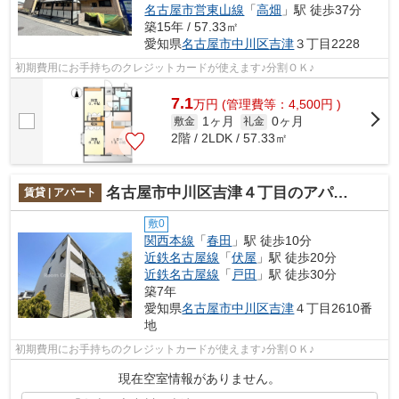
名古屋市営東山線
「
高畑
」駅 徒歩37分
築15年 / 57.33㎡
愛知県
名古屋市中川区
吉津
３丁目2228
初期費用にお手持ちのクレジットカードが使えます♪分割ＯＫ♪
7.1
万
円
(管理費等：4,500円 )
1ヶ月
0ヶ月
敷金
礼金
2階 / 2LDK / 57.33㎡
名古屋市中川区吉津４丁目のアパート
賃貸 | アパート
敷0
関西本線
「
春田
」駅 徒歩10分
近鉄名古屋線
「
伏屋
」駅 徒歩20分
近鉄名古屋線
「
戸田
」駅 徒歩30分
築7年
愛知県
名古屋市中川区
吉津
４丁目2610番
地
初期費用にお手持ちのクレジットカードが使えます♪分割ＯＫ♪
現在空室情報がありません。