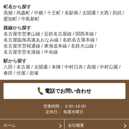
町名から探す
高畑
/
烏森町
/
中郷
/
十王町
/
名駅南
/
太閤通
/
大西
/
則武
/
愛知町
/
中島新町
路線から探す
名古屋市営東山線
/
近鉄名古屋線
/
関西本線
/
名古屋臨海高速あおなみ線
/
名鉄名古屋本線
/
名古屋市営桜通線
/
東海道本線
/
名鉄犬山線
/
名古屋市営名港線
/
中央線
駅から探す
八田
/
名古屋
/
太閤通
/
本陣
/
中村日赤
/
高畑
/
中村公園
/
春田
/
伏屋
/
岩塚
電話でお問い合わせ
営業時間：
9:30~18:00
定休日：
毎週水曜日
ホーム
会社概要