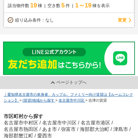
19
5
1～19
該当物件数
棟
空き数
件
棟を表示
変更
絞り込み条件：
なし
ページトップへ
｜愛知県名古屋市の単身者、カップル、ファミリー向け賃貸は【ルームコレク
ション】
>
(賃貸)地域から探す
>
名古屋市中川区
>
吉津の賃貸
市区町村から探す
名古屋市中村区
/
名古屋市中川区
/
名古屋市港区
/
名古屋市熱田区
/
あま市
/
弥富市
/
海部郡大治町
/
津島市
/
海部郡蟹江町
/
愛西市