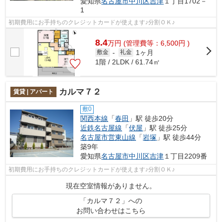
愛知県
名古屋市中川区
吉津
１丁目1702－
1
初期費用にお手持ちのクレジットカードが使えます♪分割ＯＫ♪
8.4
万
円
(管理費等：6,500円 )
1ヶ月
敷金
-
礼金
1階 / 2LDK / 61.74㎡
カルマ７２
賃貸 | アパート
敷0
関西本線
「
春田
」駅 徒歩20分
近鉄名古屋線
「
伏屋
」駅 徒歩25分
名古屋市営東山線
「
岩塚
」駅 徒歩44分
築9年
愛知県
名古屋市中川区
吉津
１丁目2209番
初期費用にお手持ちのクレジットカードが使えます♪分割ＯＫ♪
現在空室情報がありません。
「カルマ７２」への
お問い合わせはこちら