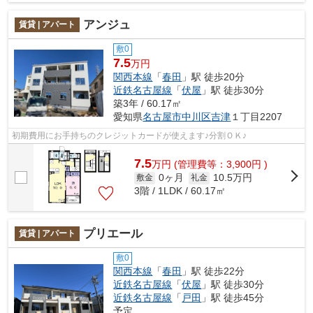
アンジュ
賃貸 | アパート
敷0
7.5
万円
関西本線
「
春田
」駅 徒歩20分
近鉄名古屋線
「
伏屋
」駅 徒歩30分
築3年 / 60.17㎡
愛知県
名古屋市中川区
吉津
１丁目2207
初期費用にお手持ちのクレジットカードが使えます♪分割ＯＫ♪
7.5
万
円
(管理費等：3,900円 )
0ヶ月
10.5万円
敷金
礼金
3階 / 1LDK / 60.17㎡
プリエール
賃貸 | アパート
敷0
関西本線
「
春田
」駅 徒歩22分
近鉄名古屋線
「
伏屋
」駅 徒歩30分
近鉄名古屋線
「
戸田
」駅 徒歩45分
予定