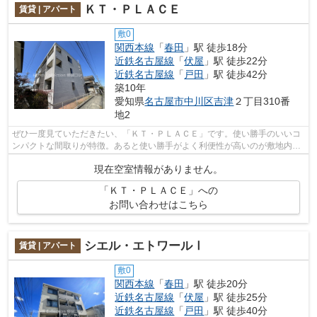
ＫＴ・ＰＬＡＣＥ
賃貸 | アパート
敷0
関西本線
「
春田
」駅 徒歩18分
近鉄名古屋線
「
伏屋
」駅 徒歩22分
近鉄名古屋線
「
戸田
」駅 徒歩42分
築10年
愛知県
名古屋市中川区
吉津
２丁目310番
地2
ぜひ一度見ていただきたい、「ＫＴ・ＰＬＡＣＥ」です。使い勝手のいいコ
ンパクトな間取りが特徴。あると使い勝手がよく利便性が高いのが敷地内ご
み置き場です。物騒なこのご時世に。...
現在空室情報がありません。
「ＫＴ・ＰＬＡＣＥ」への
お問い合わせはこちら
シエル・エトワールⅠ
賃貸 | アパート
敷0
関西本線
「
春田
」駅 徒歩20分
近鉄名古屋線
「
伏屋
」駅 徒歩25分
近鉄名古屋線
「
戸田
」駅 徒歩40分