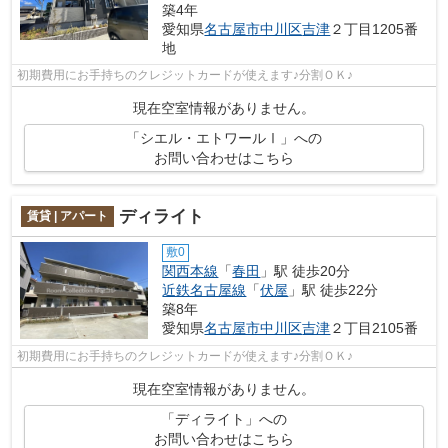
築4年
愛知県
名古屋市中川区
吉津
２丁目1205番
地
初期費用にお手持ちのクレジットカードが使えます♪分割ＯＫ♪
現在空室情報がありません。
「シエル・エトワールⅠ」への
お問い合わせはこちら
ディライト
賃貸 | アパート
敷0
関西本線
「
春田
」駅 徒歩20分
近鉄名古屋線
「
伏屋
」駅 徒歩22分
築8年
愛知県
名古屋市中川区
吉津
２丁目2105番
初期費用にお手持ちのクレジットカードが使えます♪分割ＯＫ♪
現在空室情報がありません。
「ディライト」への
お問い合わせはこちら