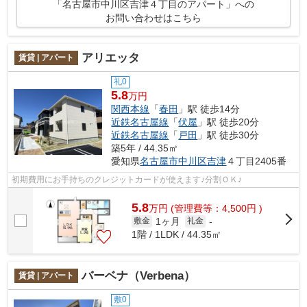
「名古屋市中川区吉津４丁目のアパート」への
お問い合わせはこちら
アリエッタ
賃貸 | アパート
礼0
5.8
万円
関西本線
「
春田
」駅 徒歩14分
近鉄名古屋線
「
伏屋
」駅 徒歩20分
近鉄名古屋線
「
戸田
」駅 徒歩30分
築5年 / 44.35㎡
愛知県
名古屋市中川区
吉津
４丁目2405番
初期費用にお手持ちのクレジットカードが使えます♪分割ＯＫ♪
5.8
万
円
(管理費等：4,500円 )
1ヶ月
敷金
礼金
-
1階 / 1LDK / 44.35㎡
バーベナ（Verbena）
賃貸 | アパート
敷0