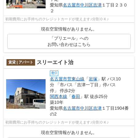
愛知県
名古屋市中川区
吉津
１丁目２３０
２
初期費用にお手持ちのクレジットカードが使えます♪分割ＯＫ♪
現在空室情報がありません。
「プリエール」への
お問い合わせはこちら
スリーエイト治
賃貸 | アパート
敷0
名古屋市営東山線
「
岩塚
」駅 バス10
分 「市バス「吉津一丁目」停バス
停」 停歩2分
関西本線
「
春田
」駅 徒歩25分
築10年
愛知県
名古屋市中川区
吉津
１丁目1904番
の2
初期費用にお手持ちのクレジットカードが使えます♪分割ＯＫ♪
現在空室情報がありません。