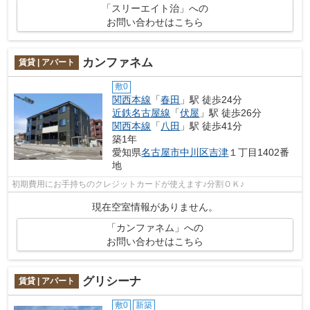
「スリーエイト治」への
お問い合わせはこちら
カンファネム
賃貸 | アパート
敷0
関西本線
「
春田
」駅 徒歩24分
近鉄名古屋線
「
伏屋
」駅 徒歩26分
関西本線
「
八田
」駅 徒歩41分
築1年
愛知県
名古屋市中川区
吉津
１丁目1402番
地
初期費用にお手持ちのクレジットカードが使えます♪分割ＯＫ♪
現在空室情報がありません。
「カンファネム」への
お問い合わせはこちら
グリシーナ
賃貸 | アパート
敷0
新築