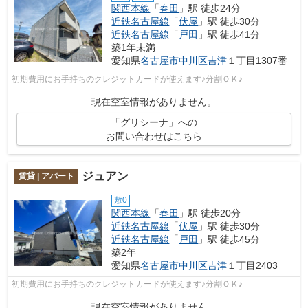
関西本線
「
春田
」駅 徒歩24分
近鉄名古屋線
「
伏屋
」駅 徒歩30分
近鉄名古屋線
「
戸田
」駅 徒歩41分
築1年未満
愛知県
名古屋市中川区
吉津
１丁目1307番
初期費用にお手持ちのクレジットカードが使えます♪分割ＯＫ♪
現在空室情報がありません。
「グリシーナ」への
お問い合わせはこちら
ジュアン
賃貸 | アパート
敷0
関西本線
「
春田
」駅 徒歩20分
近鉄名古屋線
「
伏屋
」駅 徒歩30分
近鉄名古屋線
「
戸田
」駅 徒歩45分
築2年
愛知県
名古屋市中川区
吉津
１丁目2403
初期費用にお手持ちのクレジットカードが使えます♪分割ＯＫ♪
現在空室情報がありません。