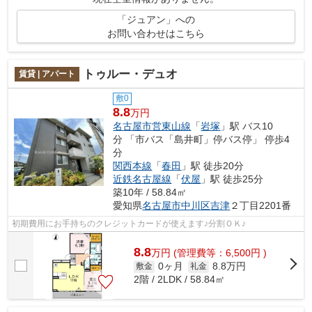
「ジュアン」への
お問い合わせはこちら
トゥルー・デュオ
賃貸 | アパート
敷0
8.8
万円
名古屋市営東山線
「
岩塚
」駅 バス10
分 「市バス「島井町」停バス停」 停歩4
分
関西本線
「
春田
」駅 徒歩20分
近鉄名古屋線
「
伏屋
」駅 徒歩25分
築10年 / 58.84㎡
愛知県
名古屋市中川区
吉津
２丁目2201番
初期費用にお手持ちのクレジットカードが使えます♪分割ＯＫ♪
8.8
万
円
(管理費等：6,500円 )
0ヶ月
8.8万円
敷金
礼金
2階 / 2LDK / 58.84㎡