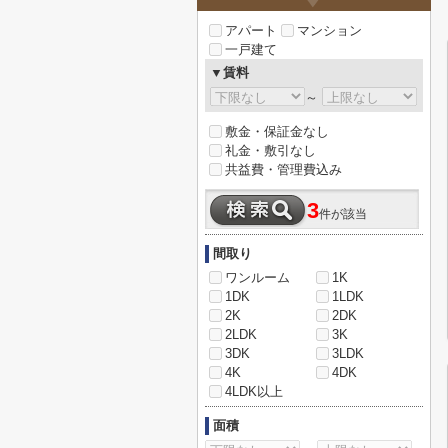
アパート
マンション
一戸建て
▼賃料
～
敷金・保証金なし
礼金・敷引なし
共益費・管理費込み
3
件が該当
間取り
ワンルーム
1K
1DK
1LDK
2K
2DK
2LDK
3K
3DK
3LDK
4K
4DK
4LDK以上
面積