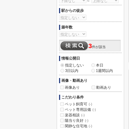
～
駅からの徒歩
築年数
3
件が該当
情報公開日
指定しない
本日
3日以内
1週間以内
画像・動画あり
画像あり
動画あり
こだわり条件
ペット飼育可
(-)
ペット専用設備
(-)
楽器相談
(-)
陽当り良好
(-)
閑静な住宅地
(-)