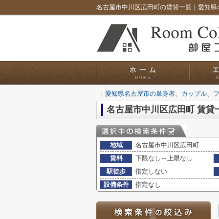
｜愛知県名古屋市の単身者、カップル、
名古屋市中川区広田町 賃貸
地域
名古屋市中川区広田町
賃料
下限なし～上限なし
駅徒歩
指定しない
設備条件
指定なし