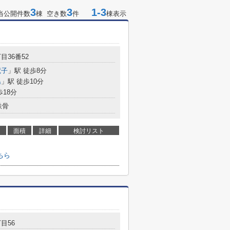
3
3
1-3
当公開件数
棟 空き数
件
棟表示
目36番52
荒子
」駅 徒歩8分
島
」駅 徒歩10分
歩18分
鉄骨
面積
詳細
検討リスト
ちら
目56