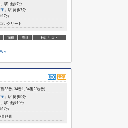
島
」駅 徒歩7分
荒子
」駅 徒歩7分
歩17分
コンクリート
面積
詳細
検討リスト
ちら
目33番､34番1､34番2(地番)
荒子
」駅 徒歩9分
島
」駅 徒歩10分
歩17分
軽量鉄骨