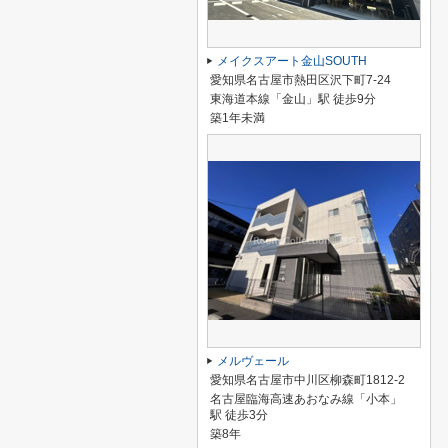
メイクスアート金山SOUTH
愛知県名古屋市熱田区沢下町7-24
東海道本線「金山」駅 徒歩9分
築1年未満
メルヴェール
愛知県名古屋市中川区柳森町1812-2
名古屋臨海高速あおなみ線「小本」
駅 徒歩3分
築8年