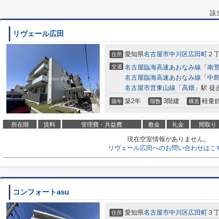
該
リヴェール広田
愛知県
名古屋市中川区
広田町
２丁
住所
交通
名古屋臨海高速あおなみ線
「
南
名古屋臨海高速あおなみ線
「
中
名古屋市営東山線
「
高畑
」駅 徒
築2年
3階建
軽量
築年
階数
構造
所在階
賃料
管理費・共益費
敷金
礼金
間取り
現在空室情報がありません。
リヴェール広田へのお問い合わせはこ
コンフォートasu
愛知県
名古屋市中川区
広田町
３丁
住所