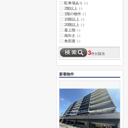
駐車場あり
(-)
2階以上
(-)
1階の物件
(-)
10階以上
(-)
20階以上
(-)
最上階
(-)
南向き
(-)
角部屋
(-)
3
件が該当
新着物件