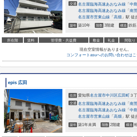
交通
名古屋臨海高速あおなみ線
「
中
名古屋臨海高速あおなみ線
「
南
名古屋市営東山線
「
高畑
」駅 徒
築10年
3階建
鉄筋
築年
階数
構造
所在階
賃料
管理費・共益費
敷金
礼金
間取り
現在空室情報がありません。
コンフォートasuへのお問い合わせはこ
epis 広田
愛知県
名古屋市中川区
広田町
３丁
住所
交通
名古屋臨海高速あおなみ線
「
南
名古屋臨海高速あおなみ線
「
中
名古屋市営東山線
「
高畑
」駅 徒
築1年未満
2階建
築年
階数
構造