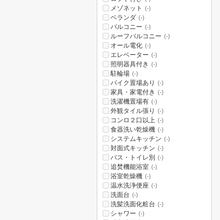
メゾネット
(-)
ベランダ
(-)
バルコニー
(-)
ルーフバルコニー
(-)
オール電化
(-)
エレベーター
(-)
照明器具付き
(-)
駐輪場
(-)
バイク置場あり
(-)
家具・家電付き
(-)
洗濯機置場有
(-)
外観タイル張り
(-)
コンロ２口以上
(-)
食器洗い乾燥機
(-)
システムキッチン
(-)
対面式キッチン
(-)
バス・トイレ別
(-)
追焚機能浴室
(-)
浴室乾燥機
(-)
温水洗浄便座
(-)
洗面台
(-)
洗髪洗面化粧台
(-)
シャワー
(-)