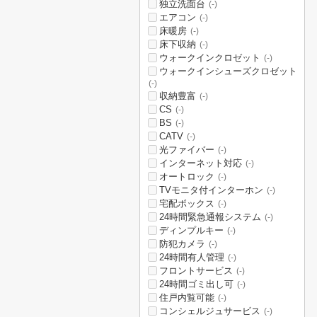
独立洗面台
(-)
エアコン
(-)
床暖房
(-)
床下収納
(-)
ウォークインクロゼット
(-)
ウォークインシューズクロゼット
(-)
収納豊富
(-)
CS
(-)
BS
(-)
CATV
(-)
光ファイバー
(-)
インターネット対応
(-)
オートロック
(-)
TVモニタ付インターホン
(-)
宅配ボックス
(-)
24時間緊急通報システム
(-)
ディンプルキー
(-)
防犯カメラ
(-)
24時間有人管理
(-)
フロントサービス
(-)
24時間ゴミ出し可
(-)
住戸内覧可能
(-)
コンシェルジュサービス
(-)