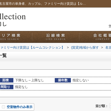
名古屋市中川区広田町の賃貸一覧｜愛知県名古屋市の単身者、カップル、ファミリー向け賃貸は【ルームコレクション】
営
ファミリー向け賃貸は【ルームコレクション】
>
(賃貸)地域から探す
>
名
一覧
面積
下限なし～上限なし
築年数
指定しない
間取り
指定なし
並び順：
空室物件のみ表示