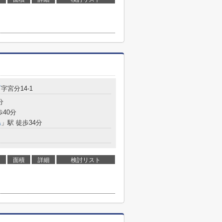
町
字宮分14-1
分
歩40分
島
」駅 徒歩34分
面積
詳細
検討リスト