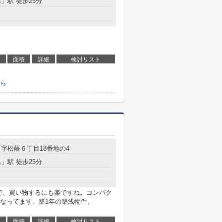
島
」駅 徒歩25分
面積
詳細
検討リスト
ら
町
字松蔭６丁目18番地の4
島
」駅 徒歩25分
るので、買い物するにも楽ですね。コンパク
なってます。築1年の築浅物件。
面積
詳細
検討リスト