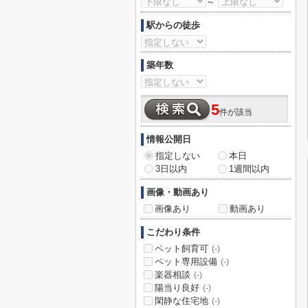
～
駅からの徒歩
築年数
5
件が該当
情報公開日
指定しない
本日
3日以内
1週間以内
画像・動画あり
画像あり
動画あり
こだわり条件
ペット飼育可
(-)
ペット専用設備
(-)
楽器相談
(-)
陽当り良好
(-)
閑静な住宅地
(-)