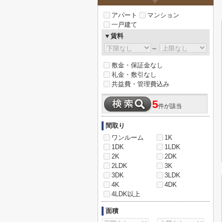
アパート
マンション
一戸建て
▼賃料
～
敷金・保証金なし
礼金・敷引なし
共益費・管理費込み
5
件が該当
間取り
ワンルーム
1K
1DK
1LDK
2K
2DK
2LDK
3K
3DK
3LDK
4K
4DK
4LDK以上
面積