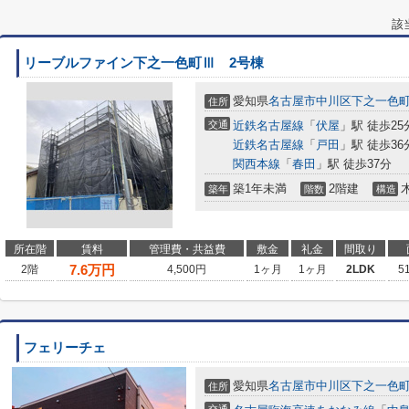
該
リーブルファイン下之一色町Ⅲ 2号棟
愛知県
名古屋市中川区
下之一色
住所
交通
近鉄名古屋線
「
伏屋
」駅 徒歩25
近鉄名古屋線
「
戸田
」駅 徒歩36
関西本線
「
春田
」駅 徒歩37分
築1年未満
2階建
築年
階数
構造
所在階
賃料
管理費・共益費
敷金
礼金
間取り
7.6
万円
2階
4,500円
1ヶ月
1ヶ月
2LDK
5
フェリーチェ
愛知県
名古屋市中川区
下之一色
住所