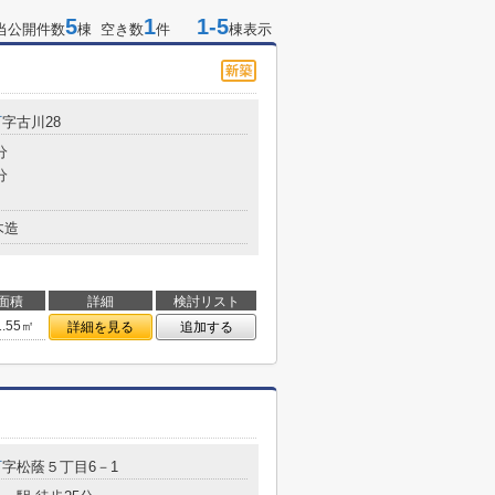
5
1
1-5
当公開件数
棟 空き数
件
棟表示
町
字古川28
分
分
木造
面積
詳細
検討リスト
1.55㎡
詳細を見る
追加する
町
字松蔭５丁目6－1