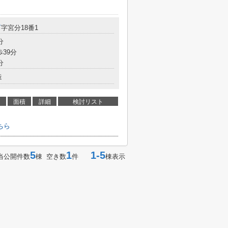
町
字宮分18番1
分
歩39分
分
造
面積
詳細
検討リスト
ちら
5
1
1-5
当公開件数
棟 空き数
件
棟表示