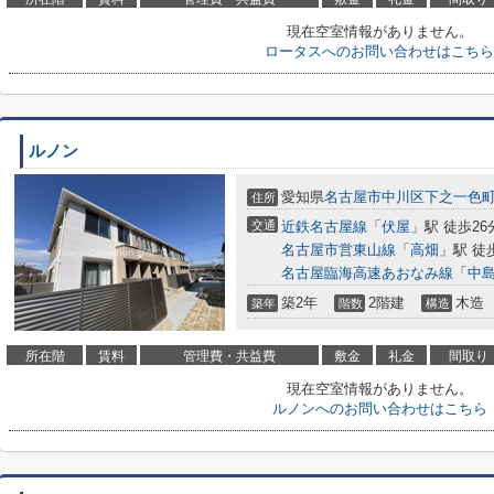
現在空室情報がありません。
ロータスへのお問い合わせはこちら
ルノン
愛知県
名古屋市中川区
下之一色
住所
交通
近鉄名古屋線
「
伏屋
」駅 徒歩26
名古屋市営東山線
「
高畑
」駅 徒
名古屋臨海高速あおなみ線
「
中
築2年
2階建
木造
築年
階数
構造
所在階
賃料
管理費・共益費
敷金
礼金
間取り
現在空室情報がありません。
ルノンへのお問い合わせはこちら