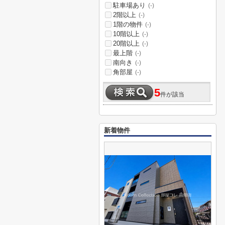
駐車場あり
(-)
2階以上
(-)
1階の物件
(-)
10階以上
(-)
20階以上
(-)
最上階
(-)
南向き
(-)
角部屋
(-)
5
件が該当
新着物件