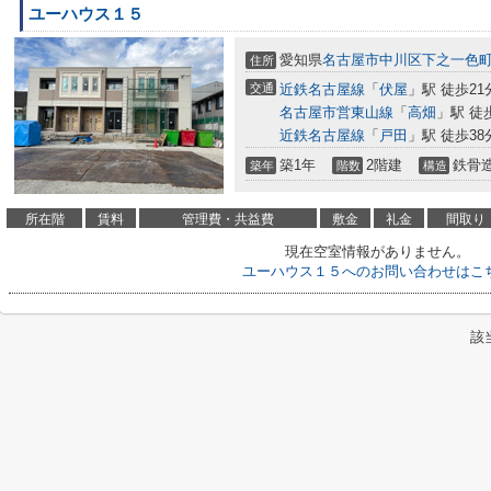
ユーハウス１５
愛知県
名古屋市中川区
下之一色
住所
交通
近鉄名古屋線
「
伏屋
」駅 徒歩21
名古屋市営東山線
「
高畑
」駅 徒
近鉄名古屋線
「
戸田
」駅 徒歩38
築1年
2階建
鉄骨
築年
階数
構造
所在階
賃料
管理費・共益費
敷金
礼金
間取り
現在空室情報がありません。
ユーハウス１５へのお問い合わせはこ
該