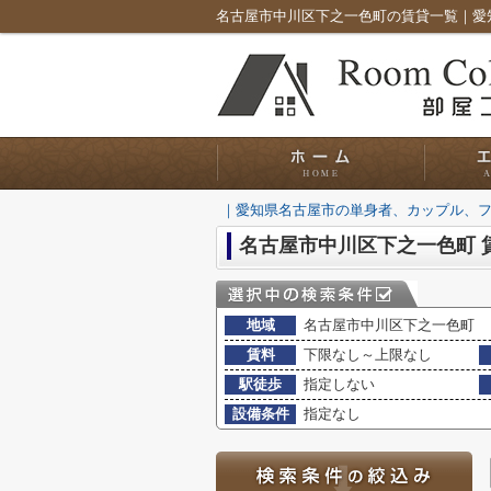
｜愛知県名古屋市の単身者、カップル、
名古屋市中川区下之一色町 
地域
名古屋市中川区下之一色町
賃料
下限なし～上限なし
駅徒歩
指定しない
設備条件
指定なし