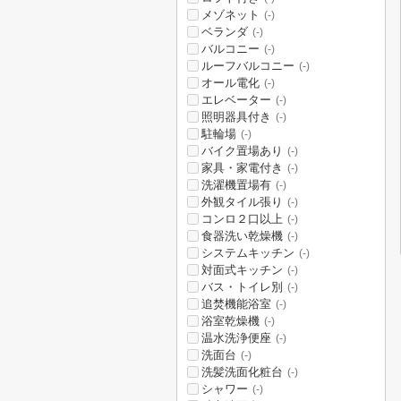
メゾネット
(-)
ベランダ
(-)
バルコニー
(-)
ルーフバルコニー
(-)
オール電化
(-)
エレベーター
(-)
照明器具付き
(-)
駐輪場
(-)
バイク置場あり
(-)
家具・家電付き
(-)
洗濯機置場有
(-)
外観タイル張り
(-)
コンロ２口以上
(-)
食器洗い乾燥機
(-)
システムキッチン
(-)
対面式キッチン
(-)
バス・トイレ別
(-)
追焚機能浴室
(-)
浴室乾燥機
(-)
温水洗浄便座
(-)
洗面台
(-)
洗髪洗面化粧台
(-)
シャワー
(-)