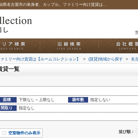
名古屋市中川区下之一色町の賃貸一覧｜愛知県名古屋市の単身者、カップル、ファミリー向け賃貸は【ルームコレクション】
営
ファミリー向け賃貸は【ルームコレクション】
>
(賃貸)地域から探す
>
名
賃貸一覧
面積
下限なし～上限なし
築年数
指定しない
間取り
指定なし
並び順：
空室物件のみ表示