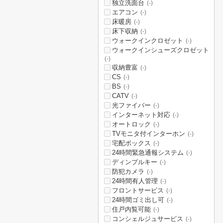
独立洗面台
(-)
エアコン
(-)
床暖房
(-)
床下収納
(-)
ウォークインクロゼット
(-)
ウォークインシューズクロゼット
(-)
収納豊富
(-)
CS
(-)
BS
(-)
CATV
(-)
光ファイバー
(-)
インターネット対応
(-)
オートロック
(-)
TVモニタ付インターホン
(-)
宅配ボックス
(-)
24時間緊急通報システム
(-)
ディンプルキー
(-)
防犯カメラ
(-)
24時間有人管理
(-)
フロントサービス
(-)
24時間ゴミ出し可
(-)
住戸内覧可能
(-)
コンシェルジュサービス
(-)