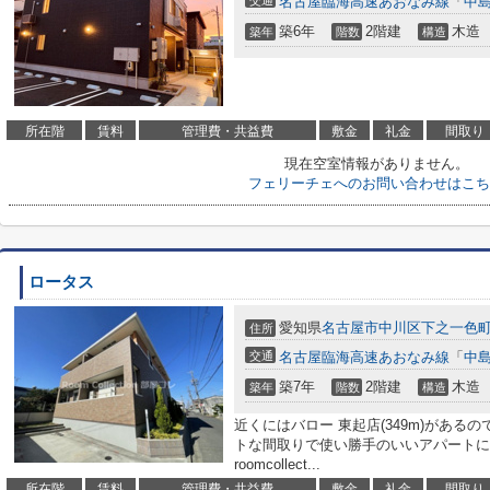
交通
名古屋臨海高速あおなみ線
「
中
築6年
2階建
木造
築年
階数
構造
所在階
賃料
管理費・共益費
敷金
礼金
間取り
現在空室情報がありません。
フェリーチェへのお問い合わせはこち
ロータス
愛知県
名古屋市中川区
下之一色
住所
交通
名古屋臨海高速あおなみ線
「
中
築7年
2階建
木造
築年
階数
構造
近くにはバロー 東起店(349m)があ
トな間取りで使い勝手のいいアパートに
roomcollect...
所在階
賃料
管理費・共益費
敷金
礼金
間取り