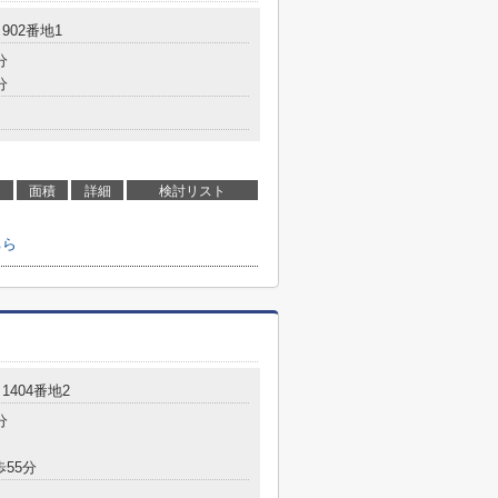
902番地1
分
分
面積
詳細
検討リスト
ちら
1404番地2
分
歩55分