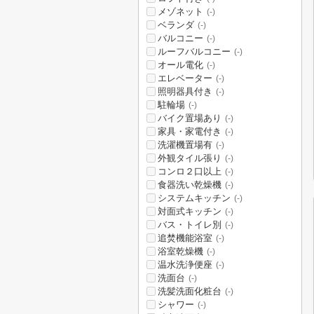
メゾネット
(-)
ベランダ
(-)
バルコニー
(-)
ルーフバルコニー
(-)
オール電化
(-)
エレベーター
(-)
照明器具付き
(-)
駐輪場
(-)
バイク置場あり
(-)
家具・家電付き
(-)
洗濯機置場有
(-)
外観タイル張り
(-)
コンロ２口以上
(-)
食器洗い乾燥機
(-)
システムキッチン
(-)
対面式キッチン
(-)
バス・トイレ別
(-)
追焚機能浴室
(-)
浴室乾燥機
(-)
温水洗浄便座
(-)
洗面台
(-)
洗髪洗面化粧台
(-)
シャワー
(-)