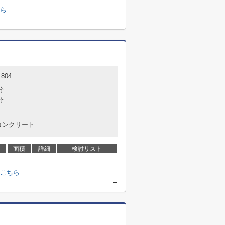
ら
804
分
分
コンクリート
面積
詳細
検討リスト
こちら