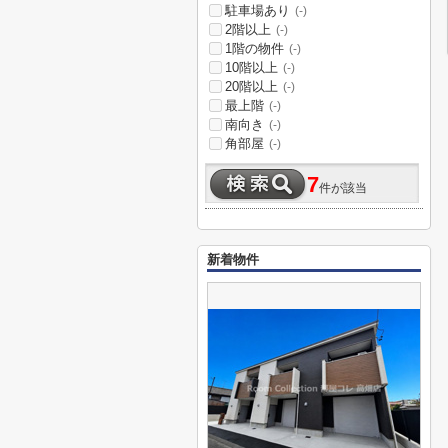
駐車場あり
(-)
2階以上
(-)
1階の物件
(-)
10階以上
(-)
20階以上
(-)
最上階
(-)
南向き
(-)
角部屋
(-)
7
件が該当
新着物件