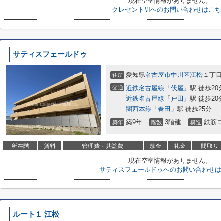
現在空室情報がありません。
クレセントⅦへのお問い合わせはこち
サティスフェールドゥ
愛知県
名古屋市中川区
江松
１丁目
住所
交通
近鉄名古屋線
「
伏屋
」駅 徒歩20
近鉄名古屋線
「
戸田
」駅 徒歩20
関西本線
「
春田
」駅 徒歩25分
築9年
3階建
鉄筋
築年
階数
構造
所在階
賃料
管理費・共益費
敷金
礼金
間取り
現在空室情報がありません。
サティスフェールドゥへのお問い合わせは
ルート１ 江松