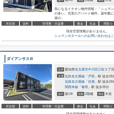
築年
階数
構造
気になるイチオシ物件情報：「シュマン
の多い、充実のアパート物件。築年数に
築の...
所在階
賃料
管理費・共益費
敷金
礼金
間取り
現在空室情報がありません。
シュマンボヌールへのお問い合わせはこ
ダイアンサスⅢ
愛知県
名古屋市中川区
江松
５丁目
住所
交通
近鉄名古屋線
「
戸田
」駅 徒歩28
近鉄名古屋線
「
伏屋
」駅 徒歩29
関西本線
「
春田
」駅 徒歩35分
築1年
2階建
木造
築年
階数
構造
所在階
賃料
管理費・共益費
敷金
礼金
間取り
現在空室情報がありません。