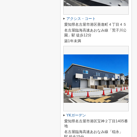
アクシス・コート
愛知県名古屋市港区善進町４丁目４５
名古屋臨海高速あおなみ線「荒子川公
園」駅 徒歩12分
築1年未満
YKガーデン
愛知県名古屋市港区宝神２丁目1405番
地
名古屋臨海高速あおなみ線「稲永」
駅 徒歩15分