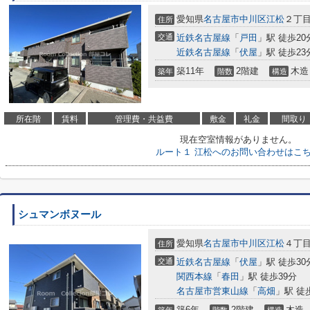
愛知県
名古屋市中川区
江松
２丁目
住所
交通
近鉄名古屋線
「
戸田
」駅 徒歩20
近鉄名古屋線
「
伏屋
」駅 徒歩23
築11年
2階建
木造
築年
階数
構造
所在階
賃料
管理費・共益費
敷金
礼金
間取り
現在空室情報がありません。
ルート１ 江松へのお問い合わせはこ
シュマンボヌール
愛知県
名古屋市中川区
江松
４丁目
住所
交通
近鉄名古屋線
「
伏屋
」駅 徒歩30
関西本線
「
春田
」駅 徒歩39分
名古屋市営東山線
「
高畑
」駅 徒
築6年
2階建
木造