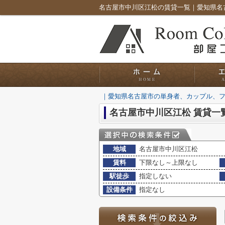
｜愛知県名古屋市の単身者、カップル、
名古屋市中川区江松 賃貸一
地域
名古屋市中川区江松
賃料
下限なし～上限なし
駅徒歩
指定しない
設備条件
指定なし