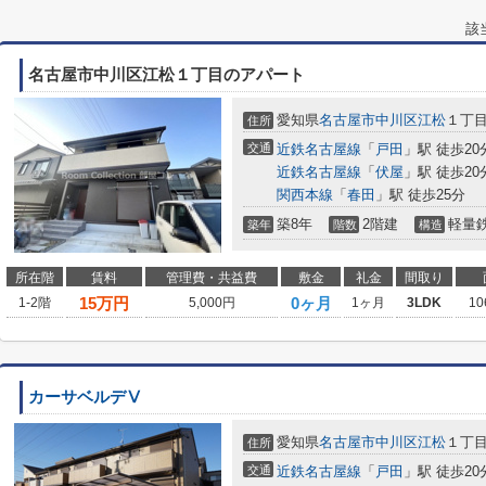
該
名古屋市中川区江松１丁目のアパート
愛知県
名古屋市中川区
江松
１丁目1
住所
交通
近鉄名古屋線
「
戸田
」駅 徒歩20
近鉄名古屋線
「
伏屋
」駅 徒歩20
関西本線
「
春田
」駅 徒歩25分
築8年
2階建
軽量
築年
階数
構造
所在階
賃料
管理費・共益費
敷金
礼金
間取り
15
万円
0ヶ月
1-2階
5,000円
1ヶ月
3LDK
10
カーサベルデⅤ
愛知県
名古屋市中川区
江松
１丁目
住所
交通
近鉄名古屋線
「
戸田
」駅 徒歩20