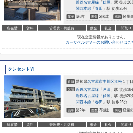
近鉄名古屋線
「
伏屋
」駅 徒歩20
関西本線
「
春田
」駅 徒歩25分
築8年
2階建
軽量
築年
階数
構造
所在階
賃料
管理費・共益費
敷金
礼金
間取り
現在空室情報がありません。
カーサベルデⅤへのお問い合わせはこ
クレセントⅦ
愛知県
名古屋市中川区
江松
１丁目
住所
交通
近鉄名古屋線
「
戸田
」駅 徒歩19
近鉄名古屋線
「
伏屋
」駅 徒歩20
関西本線
「
春田
」駅 徒歩25分
築2年
3階建
軽量
築年
階数
構造
所在階
賃料
管理費・共益費
敷金
礼金
間取り