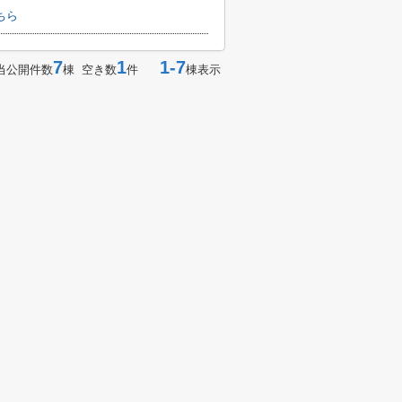
ちら
7
1
1-7
当公開件数
棟 空き数
件
棟表示