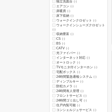
独立洗面台
(-)
エアコン
(-)
床暖房
(-)
床下収納
(-)
ウォークインクロゼット
(-)
ウォークインシューズクロゼット
(-)
収納豊富
(-)
CS
(-)
BS
(-)
CATV
(-)
光ファイバー
(-)
インターネット対応
(-)
オートロック
(-)
TVモニタ付インターホン
(-)
宅配ボックス
(-)
24時間緊急通報システム
(-)
ディンプルキー
(-)
防犯カメラ
(-)
24時間有人管理
(-)
フロントサービス
(-)
24時間ゴミ出し可
(-)
住戸内覧可能
(-)
コンシェルジュサービス
(-)