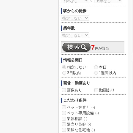
～
駅からの徒歩
築年数
7
件が該当
情報公開日
指定しない
本日
3日以内
1週間以内
画像・動画あり
画像あり
動画あり
こだわり条件
ペット飼育可
(-)
ペット専用設備
(-)
楽器相談
(-)
陽当り良好
(-)
閑静な住宅地
(-)