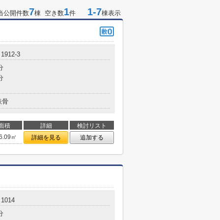
7
1
1-7
当公開件数
棟 空き数
件
棟表示
912-3
分
分
鉄骨
面積
詳細
検討リスト
6.09㎡
詳細を見る
追加する
1014
分