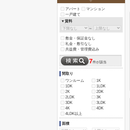
アパート
マンション
一戸建て
▼賃料
～
敷金・保証金なし
礼金・敷引なし
共益費・管理費込み
7
件が該当
間取り
ワンルーム
1K
1DK
1LDK
2K
2DK
2LDK
3K
3DK
3LDK
4K
4DK
4LDK以上
面積