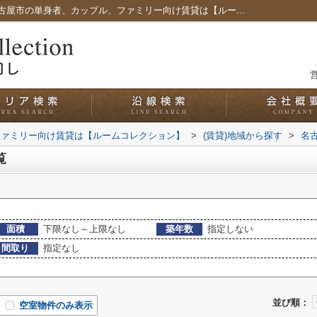
名古屋市中川区江松の賃貸一覧｜愛知県名古屋市の単身者、カップル、ファミリー向け賃貸は【ルームコレクション】
営
ファミリー向け賃貸は【ルームコレクション】
>
(賃貸)地域から探す
>
名
覧
面積
下限なし～上限なし
築年数
指定しない
間取り
指定なし
並び順：
空室物件のみ表示