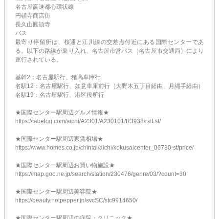
名古屋高速都心環状線
円頓寺商店街
長久山圓頓寺
バス
最寄り停留所は、桜通と江川線の交差点付近にある国際センターであ
る。以下の路線が乗り入れ、名古屋市営バス（名古屋市交通局）により
運行されている。
基幹2：名古屋駅行、猪高車庫行
名駅12：名古屋駅行、如意車庫前行（大野木五丁目経由、月縄手経由）
名駅19：名古屋駅行、港区役所行
★国際センター駅周辺グルメ情報★
https://tabelog.com/aichi/A2301/A230101/R3938/rstLst/
★国際センター駅周辺家賃相場★
https://www.homes.co.jp/chintai/aichi/kokusaicenter_06730-st/price/
★国際センター駅周辺お買い物施設★
https://map.goo.ne.jp/search/station/230476/genre/03/?count=30
★国際センター駅周辺美容院★
https://beauty.hotpepper.jp/svcSC/stc9914650/
★国際センター駅周辺の病院・クリニック★