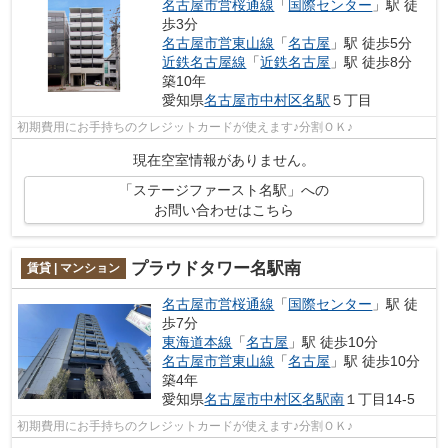
名古屋市営桜通線
「
国際センター
」駅 徒
歩3分
名古屋市営東山線
「
名古屋
」駅 徒歩5分
近鉄名古屋線
「
近鉄名古屋
」駅 徒歩8分
築10年
愛知県
名古屋市中村区
名駅
５丁目
初期費用にお手持ちのクレジットカードが使えます♪分割ＯＫ♪
現在空室情報がありません。
「ステージファースト名駅」への
お問い合わせはこちら
プラウドタワー名駅南
賃貸 | マンション
名古屋市営桜通線
「
国際センター
」駅 徒
歩7分
東海道本線
「
名古屋
」駅 徒歩10分
名古屋市営東山線
「
名古屋
」駅 徒歩10分
築4年
愛知県
名古屋市中村区
名駅南
１丁目14-5
初期費用にお手持ちのクレジットカードが使えます♪分割ＯＫ♪