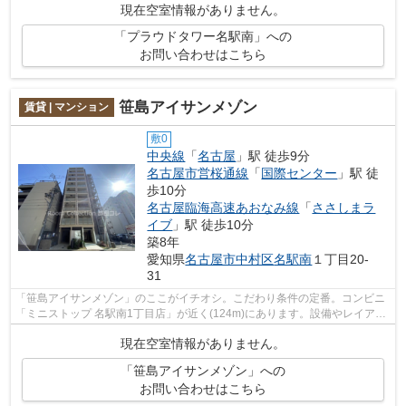
現在空室情報がありません。
「プラウドタワー名駅南」への
お問い合わせはこちら
笹島アイサンメゾン
賃貸 | マンション
敷0
中央線
「
名古屋
」駅 徒歩9分
名古屋市営桜通線
「
国際センター
」駅 徒
歩10分
名古屋臨海高速あおなみ線
「
ささしまラ
イブ
」駅 徒歩10分
築8年
愛知県
名古屋市中村区
名駅南
１丁目20-
31
「笹島アイサンメゾン」のここがイチオシ。こだわり条件の定番。コンビニ
「ミニストップ 名駅南1丁目店」が近く(124m)にあります。設備やレイアウ
トにもこだわりのあるマンション。洗...
現在空室情報がありません。
「笹島アイサンメゾン」への
お問い合わせはこちら