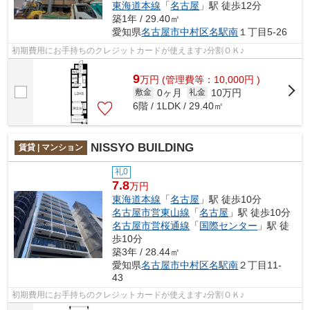
東海道本線
「
名古屋
」駅 徒歩12分
築1年 / 29.40㎡
愛知県
名古屋市中村区
名駅南
１丁目5-26
初期費用にお手持ちのクレジットカードが使えます♪分割ＯＫ♪
9
万
円
(管理費等：10,000円 )
0ヶ月
10万円
敷金
礼金
6階 / 1LDK / 29.40㎡
NISSYO BUILDING
賃貸 | マンション
礼0
7.8
万円
東海道本線
「
名古屋
」駅 徒歩10分
名古屋市営東山線
「
名古屋
」駅 徒歩10分
名古屋市営桜通線
「
国際センター
」駅 徒
歩10分
築3年 / 28.44㎡
愛知県
名古屋市中村区
名駅南
２丁目11-
43
初期費用にお手持ちのクレジットカードが使えます♪分割ＯＫ♪