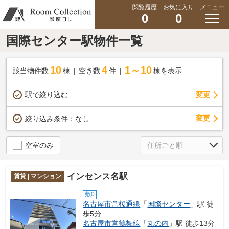
閲覧履歴
お気に入り
メニュー
0
0
国際センター駅物件一覧
10
4
1～10
該当物件数
棟
空き数
件
棟を表示
駅で絞り込む
変更
変更
絞り込み条件：
なし
空室のみ
インセンス名駅
賃貸 | マンション
敷0
名古屋市営桜通線
「
国際センター
」駅 徒
歩5分
名古屋市営鶴舞線
「
丸の内
」駅 徒歩13分