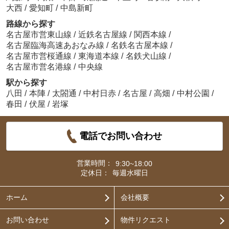
大西
/
愛知町
/
中島新町
路線から探す
名古屋市営東山線
/
近鉄名古屋線
/
関西本線
/
名古屋臨海高速あおなみ線
/
名鉄名古屋本線
/
名古屋市営桜通線
/
東海道本線
/
名鉄犬山線
/
名古屋市営名港線
/
中央線
駅から探す
八田
/
本陣
/
太閤通
/
中村日赤
/
名古屋
/
高畑
/
中村公園
/
春田
/
伏屋
/
岩塚
電話でお問い合わせ
営業時間：
9:30~18:00
定休日：
毎週水曜日
ホーム
会社概要
お問い合わせ
物件リクエスト