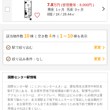
7.8
万
円
(管理費等：8,000円 )
1ヶ月
0ヶ月
敷金
礼金
8階 / 1K / 28.44㎡
10
4
1～10
該当物件数
棟
空き数
件
棟を表示
駅で絞り込む
変更
変更
絞り込み条件：
なし
国際センター駅情報
国際センター駅（こくさいセンターえき）は、愛知県名古屋市中村区名
駅4丁目にある、名古屋市営地下鉄桜通線の駅である。駅番号はS03、
アクセントカラーは、ダークグレー。周辺にはビルが多いため朝夕は通
勤客で賑わうが、名古屋駅まで地下街ユニモールで直結した徒歩圏内で
あり、名古屋市営バスも全て名古屋駅へ向かうため地下鉄で乗降する利
用者はそれほど多くない。