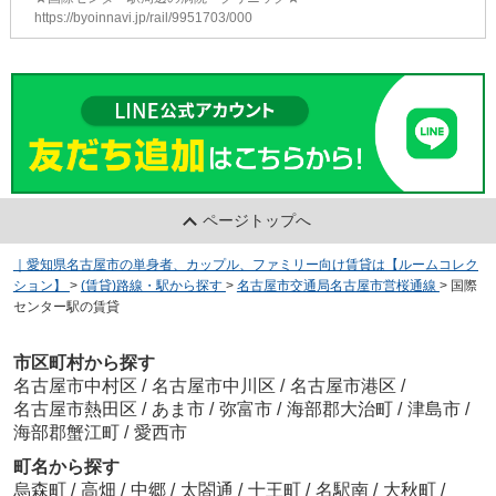
https://byoinnavi.jp/rail/9951703/000
ページトップへ
｜愛知県名古屋市の単身者、カップル、ファミリー向け賃貸は【ルームコレク
ション】
>
(賃貸)路線・駅から探す
>
名古屋市交通局名古屋市営桜通線
>
国際
センター駅の賃貸
市区町村から探す
名古屋市中村区
/
名古屋市中川区
/
名古屋市港区
/
名古屋市熱田区
/
あま市
/
弥富市
/
海部郡大治町
/
津島市
/
海部郡蟹江町
/
愛西市
町名から探す
烏森町
/
高畑
/
中郷
/
太閤通
/
十王町
/
名駅南
/
大秋町
/