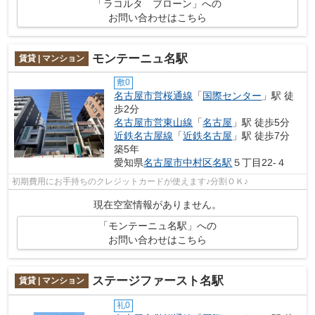
「ラコルタ ブローン」への
お問い合わせはこちら
モンテーニュ名駅
賃貸 | マンション
敷0
名古屋市営桜通線
「
国際センター
」駅 徒
歩2分
名古屋市営東山線
「
名古屋
」駅 徒歩5分
近鉄名古屋線
「
近鉄名古屋
」駅 徒歩7分
築5年
愛知県
名古屋市中村区
名駅
５丁目22-４
初期費用にお手持ちのクレジットカードが使えます♪分割ＯＫ♪
現在空室情報がありません。
「モンテーニュ名駅」への
お問い合わせはこちら
ステージファースト名駅
賃貸 | マンション
礼0