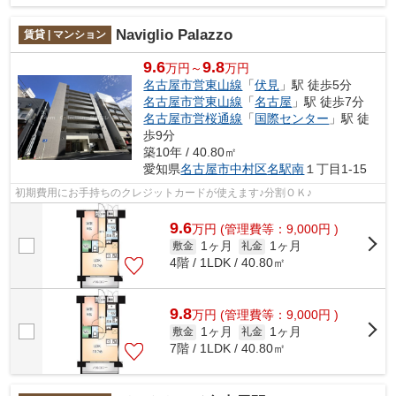
Naviglio Palazzo
賃貸 | マンション
9.6
9.8
万円～
万円
名古屋市営東山線
「
伏見
」駅 徒歩5分
名古屋市営東山線
「
名古屋
」駅 徒歩7分
名古屋市営桜通線
「
国際センター
」駅 徒
歩9分
築10年 / 40.80㎡
愛知県
名古屋市中村区
名駅南
１丁目1-15
初期費用にお手持ちのクレジットカードが使えます♪分割ＯＫ♪
9.6
万
円
(管理費等：9,000円 )
1ヶ月
1ヶ月
敷金
礼金
4階 / 1LDK / 40.80㎡
9.8
万
円
(管理費等：9,000円 )
1ヶ月
1ヶ月
敷金
礼金
7階 / 1LDK / 40.80㎡