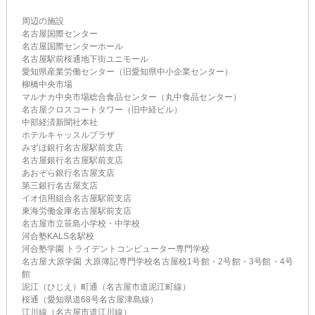
周辺の施設
名古屋国際センター
名古屋国際センターホール
名古屋駅前桜通地下街ユニモール
愛知県産業労働センター（旧愛知県中小企業センター）
柳橋中央市場
マルナカ中央市場総合食品センター（丸中食品センター）
名古屋クロスコートタワー（旧中経ビル）
中部経済新聞社本社
ホテルキャッスルプラザ
みずほ銀行名古屋駅前支店
名古屋銀行名古屋駅前支店
あおぞら銀行名古屋支店
第三銀行名古屋支店
イオ信用組合名古屋駅前支店
東海労働金庫名古屋駅前支店
名古屋市立笹島小学校・中学校
河合塾KALS名駅校
河合塾学園 トライデントコンピューター専門学校
名古屋大原学園 大原簿記専門学校名古屋校1号館・2号館・3号館・4号
館
泥江（ひじえ）町通（名古屋市道泥江町線）
桜通（愛知県道68号名古屋津島線）
江川線（名古屋市道江川線）