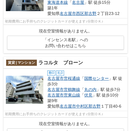
東海道本線
「
名古屋
」駅 徒歩15分
築1年
愛知県
名古屋市西区
那古野
２丁目23-12
初期費用にお手持ちのクレジットカードが使えます♪分割ＯＫ♪
現在空室情報がありません。
「インセンス名駅」への
お問い合わせはこちら
ラコルタ ブローン
賃貸 | マンション
敷0
礼0
名古屋市営桜通線
「
国際センター
」駅 徒
歩3分
名古屋市営鶴舞線
「
丸の内
」駅 徒歩7分
名古屋市営東山線
「
伏見
」駅 徒歩10分
築9年
愛知県
名古屋市中村区
那古野
１丁目40-6
初期費用にお手持ちのクレジットカードが使えます♪分割ＯＫ♪
現在空室情報がありません。