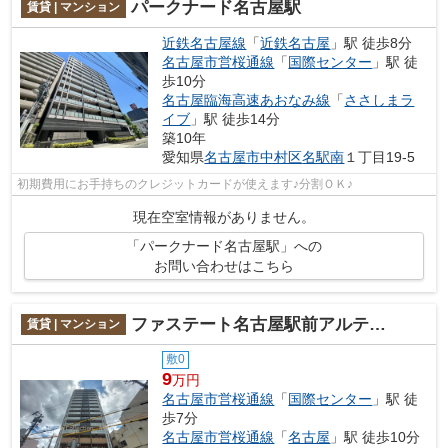
パークナード名古屋駅
賃貸 | マンション
近鉄名古屋線
「
近鉄名古屋
」駅 徒歩8分
名古屋市営桜通線
「
国際センター
」駅 徒
歩10分
名古屋臨海高速あおなみ線
「
ささしまラ
イブ
」駅 徒歩14分
築10年
愛知県
名古屋市中村区
名駅南
１丁目19-5
初期費用にお手持ちのクレジットカードが使えます♪分割ＯＫ♪
現在空室情報がありません。
「パークナード名古屋駅」への
お問い合わせはこちら
ファステート名古屋駅前アルティス
賃貸 | マンション
敷0
9
万円
名古屋市営桜通線
「
国際センター
」駅 徒
歩7分
名古屋市営桜通線
「
名古屋
」駅 徒歩10分