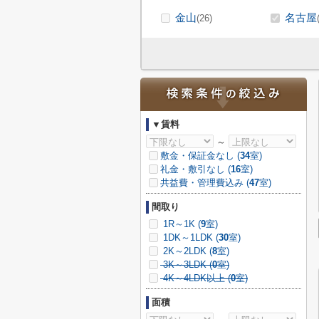
金山
名古屋
(26)
▼賃料
～
敷金・保証金なし (
34
室)
礼金・敷引なし (
16
室)
共益費・管理費込み (
47
室)
間取り
1R～1K (
9
室)
1DK～1LDK (
30
室)
2K～2LDK (
8
室)
3K～3LDK (
0
室)
4K～4LDK以上 (
0
室)
面積