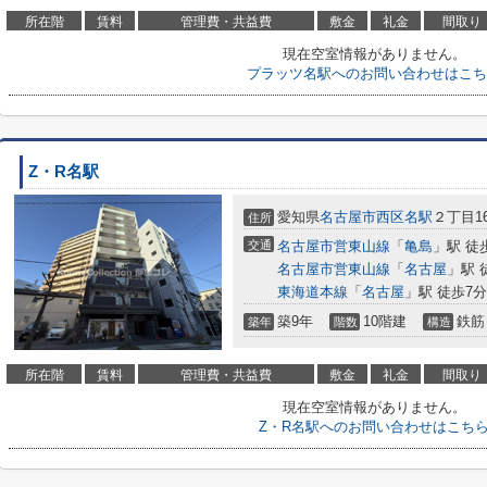
所在階
賃料
管理費・共益費
敷金
礼金
間取り
現在空室情報がありません。
プラッツ名駅へのお問い合わせはこち
Z・R名駅
愛知県
名古屋市西区
名駅
２丁目16
住所
交通
名古屋市営東山線
「
亀島
」駅 徒
名古屋市営東山線
「
名古屋
」駅 
東海道本線
「
名古屋
」駅 徒歩7分
築9年
10階建
鉄筋
築年
階数
構造
所在階
賃料
管理費・共益費
敷金
礼金
間取り
現在空室情報がありません。
Z・R名駅へのお問い合わせはこち