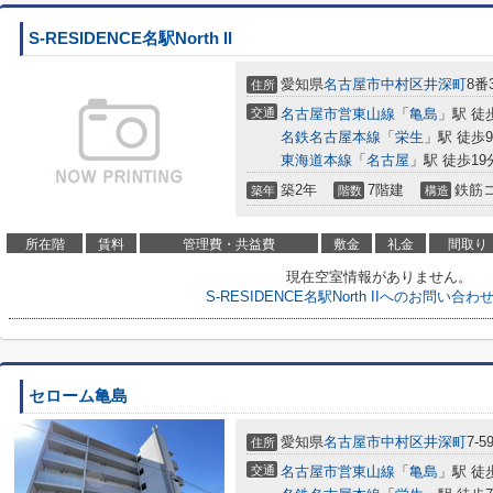
S-RESIDENCE名駅North II
愛知県
名古屋市中村区
井深町
8番
住所
交通
名古屋市営東山線
「
亀島
」駅 徒
名鉄名古屋本線
「
栄生
」駅 徒歩
東海道本線
「
名古屋
」駅 徒歩19
築2年
7階建
鉄筋
築年
階数
構造
所在階
賃料
管理費・共益費
敷金
礼金
間取り
現在空室情報がありません。
S-RESIDENCE名駅North IIへのお問い合
セローム亀島
愛知県
名古屋市中村区
井深町
7-5
住所
交通
名古屋市営東山線
「
亀島
」駅 徒