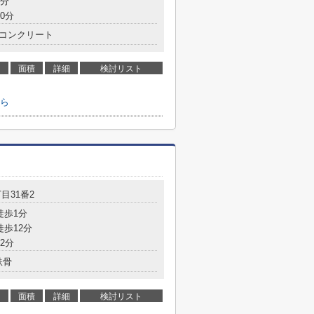
7分
0分
コンクリート
面積
詳細
検討リスト
ら
目31番2
徒歩1分
徒歩12分
2分
鉄骨
面積
詳細
検討リスト