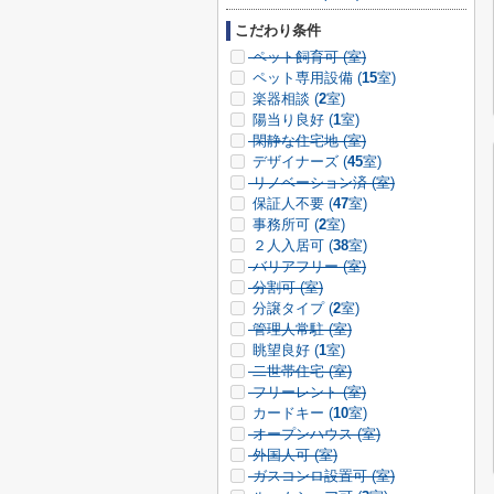
こだわり条件
ペット飼育可 (
室)
ペット専用設備 (
15
室)
楽器相談 (
2
室)
陽当り良好 (
1
室)
閑静な住宅地 (
室)
デザイナーズ (
45
室)
リノベーション済 (
室)
保証人不要 (
47
室)
事務所可 (
2
室)
２人入居可 (
38
室)
バリアフリー (
室)
分割可 (
室)
分譲タイプ (
2
室)
管理人常駐 (
室)
眺望良好 (
1
室)
二世帯住宅 (
室)
フリーレント (
室)
カードキー (
10
室)
オープンハウス (
室)
外国人可 (
室)
ガスコンロ設置可 (
室)