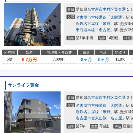
愛知県
名古屋市中村区
黄金通
１丁
住所
交通
名古屋市営桜通線
「
太閤通
」駅 
近鉄名古屋線
「
米野
」駅 徒歩15
東海道本線
「
名古屋
」駅 徒歩13
築1年未満
14階建
築年
階数
構造
所在階
賃料
管理費・共益費
敷金
礼金
間取り
9.7
万円
0ヶ月
0ヶ月
5階
7,000円
1LDK
サンライフ黄金
愛知県
名古屋市中村区
黄金通
２丁
住所
交通
名古屋市営桜通線
「
太閤通
」駅 
近鉄名古屋線
「
米野
」駅 徒歩14
名古屋市営東山線
「
名古屋
」駅 
築7年
3階建
軽量
築年
階数
構造