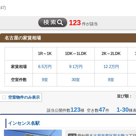
(47)
123
件が該当
名古屋の家賃相場
1R～1K
1DK～1LDK
2K～2LDK
家賃相場
6.5万円
9.1万円
12.2万円
空室件数
9室
30室
8室
並び順：
空室物件のみ表示
123
47
1-30
該当公開件数
棟 空き数
件
棟
インセンス名駅
愛知県
名古屋市西区
那古野
２丁目2