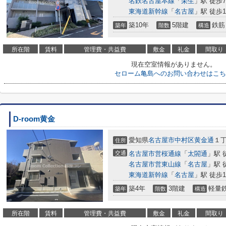
名鉄名古屋本線
「
栄生
」駅 徒歩
東海道新幹線
「
名古屋
」駅 徒歩1
築10年
5階建
鉄筋
築年
階数
構造
所在階
賃料
管理費・共益費
敷金
礼金
間取り
現在空室情報がありません。
セローム亀島へのお問い合わせはこち
D-room黄金
愛知県
名古屋市中村区
黄金通
１丁
住所
交通
名古屋市営桜通線
「
太閤通
」駅 
名古屋市営東山線
「
名古屋
」駅 
東海道新幹線
「
名古屋
」駅 徒歩1
築4年
3階建
軽量
築年
階数
構造
所在階
賃料
管理費・共益費
敷金
礼金
間取り