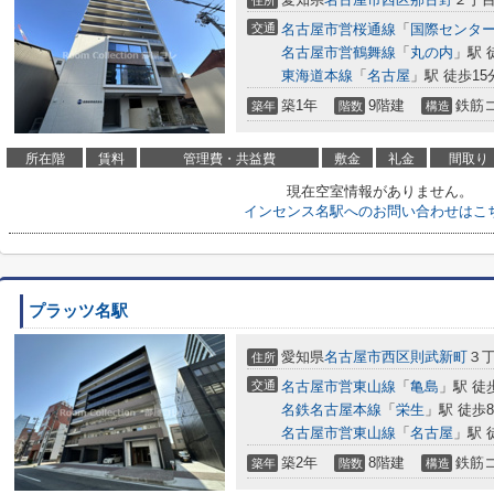
住所
交通
名古屋市営桜通線
「
国際センタ
名古屋市営鶴舞線
「
丸の内
」駅 
東海道本線
「
名古屋
」駅 徒歩15
築1年
9階建
鉄筋
築年
階数
構造
所在階
賃料
管理費・共益費
敷金
礼金
間取り
現在空室情報がありません。
インセンス名駅へのお問い合わせはこ
プラッツ名駅
愛知県
名古屋市西区
則武新町
３丁
住所
交通
名古屋市営東山線
「
亀島
」駅 徒
名鉄名古屋本線
「
栄生
」駅 徒歩
名古屋市営東山線
「
名古屋
」駅 
築2年
8階建
鉄筋
築年
階数
構造