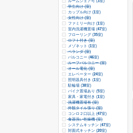
ルームシェア可 (
3
室)
学生向け (
室)
カップル向け (
1
室)
女性向け (
室)
ファミリー向け (
1
室)
室内洗濯機置場 (
47
室)
フローリング (
35
室)
ロフト付き (
室)
メゾネット (
1
室)
ベランダ (
室)
バルコニー (
46
室)
ルーフバルコニー (
室)
オール電化 (
室)
エレベーター (
24
室)
照明器具付き (
1
室)
駐輪場 (
38
室)
バイク置場あり (
5
室)
家具・家電付き (
1
室)
洗濯機置場有 (
室)
外観タイル張り (
室)
コンロ２口以上 (
47
室)
食器洗い乾燥機 (
室)
システムキッチン (
47
室)
対面式キッチン (
20
室)