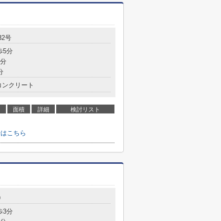
32号
歩5分
9分
分
コンクリート
面積
詳細
検討リスト
わせはこちら
9
歩3分