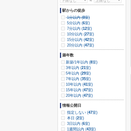
～
駅からの徒歩
1分以内 (
0
室)
5分以内 (
6
室)
7分以内 (
12
室)
10分以内 (
27
室)
15分以内 (
42
室)
20分以内 (
47
室)
築年数
新築/1年以内 (
8
室)
3年以内 (
21
室)
5年以内 (
29
室)
7年以内 (
35
室)
10年以内 (
41
室)
15年以内 (
47
室)
20年以内 (
47
室)
情報公開日
指定しない (
47
室)
本日 (
2
室)
3日以内 (
6
室)
1週間以内 (
43
室)