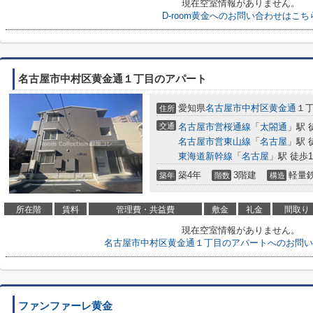
現在空室情報がありません。
D-room黄金へのお問い合わせはこち
名古屋市中村区黄金通１丁目のアパート
愛知県
名古屋市中村区
黄金通
１丁
住所
交通
名古屋市営桜通線
「
太閤通
」駅 
名古屋市営東山線
「
名古屋
」駅 
東海道新幹線
「
名古屋
」駅 徒歩1
築4年
3階建
軽量
築年
階数
構造
所在階
賃料
管理費・共益費
敷金
礼金
間取り
現在空室情報がありません。
名古屋市中村区黄金通１丁目のアパートへのお問い
ファンファーレ黄金