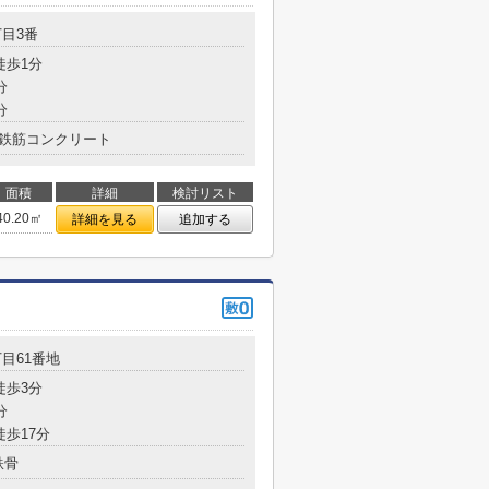
目3番
徒歩1分
分
分
鉄筋コンクリート
面積
詳細
検討リスト
40.20㎡
詳細を見る
追加する
目61番地
徒歩3分
分
徒歩17分
鉄骨