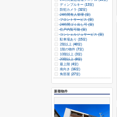
ディンプルキー (
13
室)
防犯カメラ (
32
室)
24時間有人管理 (
室)
フロントサービス (
室)
24時間ゴミ出し可 (
室)
住戸内覧可能 (
室)
コンシェルジュサービス (
室)
駐車場あり (
15
室)
2階以上 (
40
室)
1階の物件 (
7
室)
10階以上 (
3
室)
20階以上 (
0
室)
最上階 (
4
室)
南向き (
16
室)
角部屋 (
27
室)
新着物件