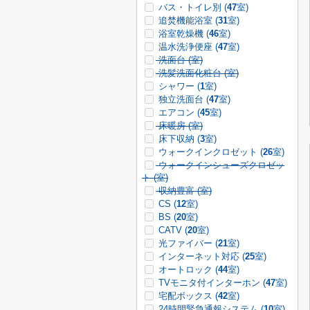
バス・トイレ別 (
47
室)
追焚機能浴室 (
31
室)
浴室乾燥機 (
46
室)
温水洗浄便座 (
47
室)
洗面台 (
室)
洗髪洗面化粧台 (
室)
シャワー (
1
室)
独立洗面台 (
47
室)
エアコン (
45
室)
床暖房 (
室)
床下収納 (
3
室)
ウォークインクロゼット (
26
室)
ウォークインシューズクロゼッ
ト (
室)
収納豊富 (
室)
CS (
12
室)
BS (
20
室)
CATV (
20
室)
光ファイバー (
21
室)
インターネット対応 (
25
室)
オートロック (
44
室)
TVモニタ付インターホン (
47
室)
宅配ボックス (
42
室)
24時間緊急通報システム (
10
室)