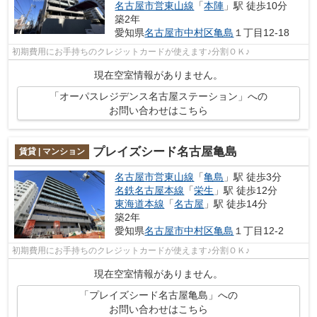
名古屋市営東山線
「
本陣
」駅 徒歩10分
築2年
愛知県
名古屋市中村区
亀島
１丁目12-18
初期費用にお手持ちのクレジットカードが使えます♪分割ＯＫ♪
現在空室情報がありません。
「オーパスレジデンス名古屋ステーション」への
お問い合わせはこちら
プレイズシード名古屋亀島
賃貸 | マンション
名古屋市営東山線
「
亀島
」駅 徒歩3分
名鉄名古屋本線
「
栄生
」駅 徒歩12分
東海道本線
「
名古屋
」駅 徒歩14分
築2年
愛知県
名古屋市中村区
亀島
１丁目12-2
初期費用にお手持ちのクレジットカードが使えます♪分割ＯＫ♪
現在空室情報がありません。
「プレイズシード名古屋亀島」への
お問い合わせはこちら