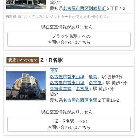
築2年
愛知県
名古屋市西区
則武新町
３丁目7-2
初期費用にお手持ちのクレジットカードが使えます♪分割ＯＫ♪
現在空室情報がありません。
「プラッツ名駅」への
お問い合わせはこちら
Z・R名駅
賃貸 | マンション
敷0
名古屋市営東山線
「
亀島
」駅 徒歩3分
名古屋市営東山線
「
名古屋
」駅 徒歩7分
東海道本線
「
名古屋
」駅 徒歩7分
築9年
愛知県
名古屋市西区
名駅
２丁目16-2
現在空室情報がありません。
「Z・R名駅」への
お問い合わせはこちら