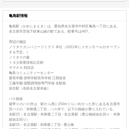
亀島駅情報
亀島駅（かめじまえき）は、愛知県名古屋市中村区亀島一丁目にある、
名古屋市営地下鉄東山線の駅である。駅番号はH07。
周辺の施設
ノリタケカンパニーリミテド 本社（2021年にイオンモールがオープン
する予定。）
ノリタケの森
トヨタ産業技術記念館
ヤマナカ 則武店
亀島コミュニティーセンター
愛美学園 啓明学館高等学校 江西校舎
工藤学園 国際調理師専門学校 名駅校
栄生駅（名鉄名古屋本線）
バス路線
最寄りのバス停は、駅から西に250mぐらい向かった所にある名古屋市
営バスの「本陣通二丁目」バス停で、以下の路線が乗り入れている。
名駅25：名古屋駅 - 本陣通二丁目 - 名古屋駅（豊公橋経由右回り・本陣
経由左回り）
名駅25：名古屋駅 - 本陣通二丁目 - 豊公橋