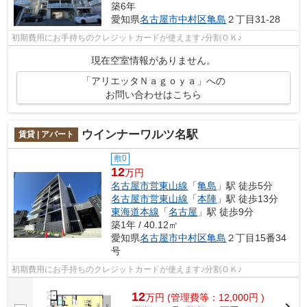
築6年
愛知県
名古屋市中村区
亀島
２丁目31-28
初期費用にお手持ちのクレジットカードが使えます♪分割ＯＫ♪
現在空室情報がありません。
「アリエッタＮａｇｏｙａ」への
お問い合わせはこちら
ウインナーワルツ名駅
賃貸 | アパート
敷0
12
万円
名古屋市営東山線
「
亀島
」駅 徒歩5分
名古屋市営東山線
「
本陣
」駅 徒歩13分
東海道本線
「
名古屋
」駅 徒歩9分
築1年 / 40.12㎡
愛知県
名古屋市中村区
亀島
２丁目15番34
号
初期費用にお手持ちのクレジットカードが使えます♪分割ＯＫ♪
12
万
円
(管理費等：12,000円 )