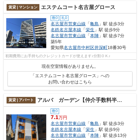
エステムコート名古屋グロース
賃貸 | マンション
敷0
礼0
名古屋市営東山線
「
亀島
」駅 徒歩3分
名鉄名古屋本線
「
栄生
」駅 徒歩9分
名古屋市営東山線
「
本陣
」駅 徒歩7分
築5年
愛知県
名古屋市中村区
井深町
18番30号
初期費用にお手持ちのクレジットカードが使えます♪分割ＯＫ♪
現在空室情報がありません。
「エステムコート名古屋グロース」への
お問い合わせはこちら
アルバ ガーデン【仲介手数料半額】
賃貸 | アパート
敷0
7.1
万円
名古屋市営東山線
「
亀島
」駅 徒歩3分
名鉄名古屋本線
「
栄生
」駅 徒歩9分
名古屋市営東山線
「
本陣
」駅 徒歩13分