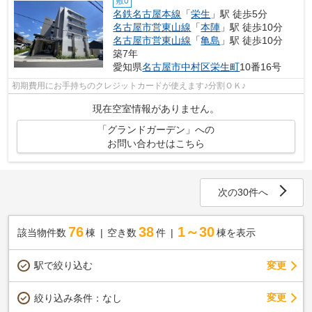
敷0
名鉄名古屋本線
「
栄生
」駅 徒歩5分
名古屋市営東山線
「
本陣
」駅 徒歩10分
名古屋市営東山線
「
亀島
」駅 徒歩10分
築7年
愛知県
名古屋市中村区
栄生町
10番16号
初期費用にお手持ちのクレジットカードが使えます♪分割ＯＫ♪
現在空室情報がありません。
「グランドガーデン」への
お問い合わせはこちら
次の30件へ
76
38
1～30
該当物件数
棟
空き数
件
棟を表示
駅で絞り込む
変更
変更
絞り込み条件：
なし