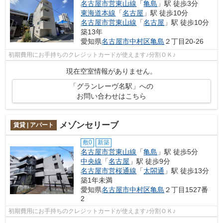
名古屋市営東山線
「
亀島
」駅 徒歩3分
東海道本線
「
名古屋
」駅 徒歩10分
名古屋市営東山線
「
名古屋
」駅 徒歩10分
築13年
愛知県
名古屋市中村区
亀島
２丁目20-26
初期費用にお手持ちのクレジットカードが使えます♪分割ＯＫ♪
現在空室情報がありません。
「グランレーヴ名駅」への
お問い合わせはこちら
メゾンセリーブ
賃貸 | アパート
敷0
新築
名古屋市営東山線
「
亀島
」駅 徒歩5分
中央線
「
名古屋
」駅 徒歩9分
名古屋市営桜通線
「
太閤通
」駅 徒歩13分
築1年未満
愛知県
名古屋市中村区
亀島
２丁目1527番
2
初期費用にお手持ちのクレジットカードが使えます♪分割ＯＫ♪