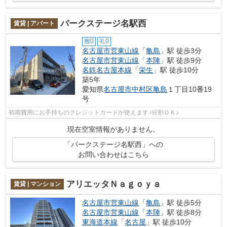
パークステージ名駅西
賃貸 | アパート
敷0
礼0
名古屋市営東山線
「
亀島
」駅 徒歩3分
名古屋市営東山線
「
本陣
」駅 徒歩9分
名鉄名古屋本線
「
栄生
」駅 徒歩10分
築5年
愛知県
名古屋市中村区
亀島
１丁目10番19
号
初期費用にお手持ちのクレジットカードが使えます♪分割ＯＫ♪
現在空室情報がありません。
「パークステージ名駅西」への
お問い合わせはこちら
アリエッタＮａｇｏｙａ
賃貸 | マンション
名古屋市営東山線
「
亀島
」駅 徒歩5分
名古屋市営東山線
「
本陣
」駅 徒歩8分
東海道本線
「
名古屋
」駅 徒歩10分