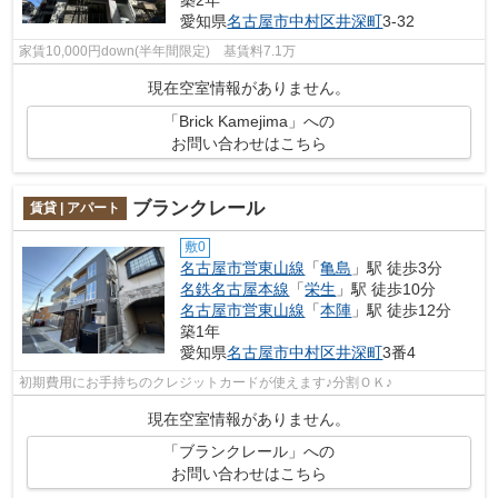
築2年
愛知県
名古屋市中村区
井深町
3-32
家賃10,000円down(半年間限定) 基賃料7.1万
現在空室情報がありません。
「Brick Kamejima」への
お問い合わせはこちら
ブランクレール
賃貸 | アパート
敷0
名古屋市営東山線
「
亀島
」駅 徒歩3分
名鉄名古屋本線
「
栄生
」駅 徒歩10分
名古屋市営東山線
「
本陣
」駅 徒歩12分
築1年
愛知県
名古屋市中村区
井深町
3番4
初期費用にお手持ちのクレジットカードが使えます♪分割ＯＫ♪
現在空室情報がありません。
「ブランクレール」への
お問い合わせはこちら