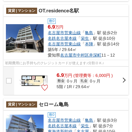
OT.residence名駅
賃貸 | マンション
敷0
6.9
万円
名古屋市営東山線
「
亀島
」駅 徒歩2分
名鉄名古屋本線
「
栄生
」駅 徒歩10分
名古屋市営東山線
「
本陣
」駅 徒歩14分
築5年 / 29.64㎡
愛知県
名古屋市中村区
井深町
11－12
初期費用にお手持ちのクレジットカードが使えます♪分割ＯＫ♪
6.9
万
円
(管理費等：6,000円 )
0ヶ月
0ヶ月
敷金
礼金
5階 / 1R / 29.64㎡
セローム亀島
賃貸 | マンション
敷0
名古屋市営東山線
「
亀島
」駅 徒歩3分
名鉄名古屋本線
「
栄生
」駅 徒歩7分
東海道新幹線
「
名古屋
」駅 徒歩10分