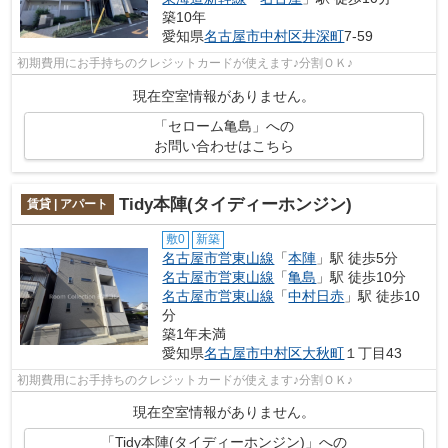
築10年
愛知県
名古屋市中村区
井深町
7-59
初期費用にお手持ちのクレジットカードが使えます♪分割ＯＫ♪
現在空室情報がありません。
「セローム亀島」への
お問い合わせはこちら
Tidy本陣(タイディーホンジン)
賃貸 | アパート
敷0
新築
名古屋市営東山線
「
本陣
」駅 徒歩5分
名古屋市営東山線
「
亀島
」駅 徒歩10分
名古屋市営東山線
「
中村日赤
」駅 徒歩10
分
築1年未満
愛知県
名古屋市中村区
大秋町
１丁目43
初期費用にお手持ちのクレジットカードが使えます♪分割ＯＫ♪
現在空室情報がありません。
「Tidy本陣(タイディーホンジン)」への