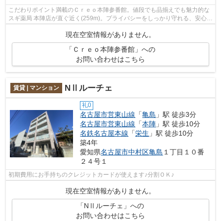
こだわりポイント満載のＣｒｅｏ本陣参番館。値段でも品揃えでも魅力的な
スギ薬局 本陣店が直ぐ近く(259m)。プライバシーをしっかり守れる、安心安
全なマンションです。お客様のご希望...
現在空室情報がありません。
「Ｃｒｅｏ本陣参番館」への
お問い合わせはこちら
NⅡルーチェ
賃貸 | マンション
礼0
名古屋市営東山線
「
亀島
」駅 徒歩3分
名古屋市営東山線
「
本陣
」駅 徒歩10分
名鉄名古屋本線
「
栄生
」駅 徒歩10分
築4年
愛知県
名古屋市中村区
亀島
１丁目１０番
２４号１
初期費用にお手持ちのクレジットカードが使えます♪分割ＯＫ♪
現在空室情報がありません。
「NⅡルーチェ」への
お問い合わせはこちら