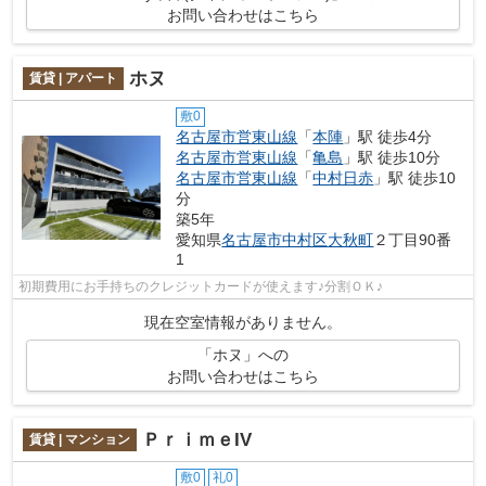
お問い合わせはこちら
ホヌ
賃貸 | アパート
敷0
名古屋市営東山線
「
本陣
」駅 徒歩4分
名古屋市営東山線
「
亀島
」駅 徒歩10分
名古屋市営東山線
「
中村日赤
」駅 徒歩10
分
築5年
愛知県
名古屋市中村区
大秋町
２丁目90番
1
初期費用にお手持ちのクレジットカードが使えます♪分割ＯＫ♪
現在空室情報がありません。
「ホヌ」への
お問い合わせはこちら
ＰｒｉｍｅIV
賃貸 | マンション
敷0
礼0