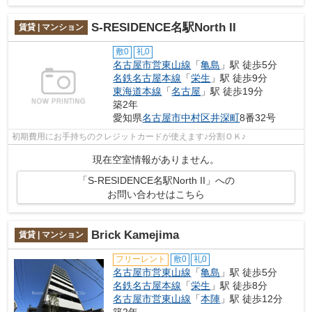
S-RESIDENCE名駅North II
賃貸 | マンション
敷0
礼0
名古屋市営東山線
「
亀島
」駅 徒歩5分
名鉄名古屋本線
「
栄生
」駅 徒歩9分
東海道本線
「
名古屋
」駅 徒歩19分
築2年
愛知県
名古屋市中村区
井深町
8番32号
初期費用にお手持ちのクレジットカードが使えます♪分割ＯＫ♪
現在空室情報がありません。
「S-RESIDENCE名駅North II」への
お問い合わせはこちら
Brick Kamejima
賃貸 | マンション
フリーレント
敷0
礼0
名古屋市営東山線
「
亀島
」駅 徒歩5分
名鉄名古屋本線
「
栄生
」駅 徒歩8分
名古屋市営東山線
「
本陣
」駅 徒歩12分