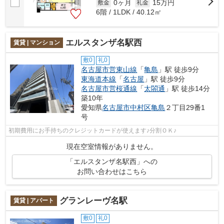
0ヶ月
15万円
敷金
礼金
6階 / 1LDK / 40.12㎡
エルスタンザ名駅西
賃貸 | マンション
敷0
礼0
名古屋市営東山線
「
亀島
」駅 徒歩9分
東海道本線
「
名古屋
」駅 徒歩9分
名古屋市営桜通線
「
太閤通
」駅 徒歩14分
築10年
愛知県
名古屋市中村区
亀島
２丁目29番1
号
初期費用にお手持ちのクレジットカードが使えます♪分割ＯＫ♪
現在空室情報がありません。
「エルスタンザ名駅西」への
お問い合わせはこちら
グランレーヴ名駅
賃貸 | アパート
敷0
礼0