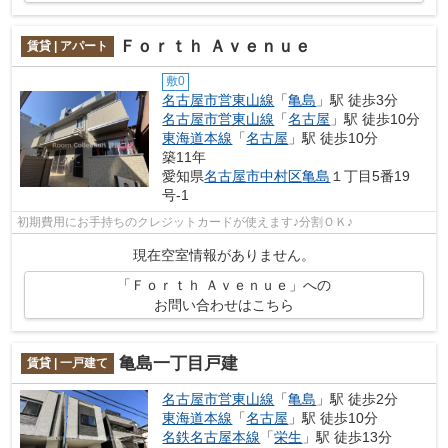
Ｆｏｒｔｈ Ａｖｅｎｕｅ
賃貸 | アパート
敷0
名古屋市営東山線
「
亀島
」駅 徒歩3分
名古屋市営東山線
「
名古屋
」駅 徒歩10分
東海道本線
「
名古屋
」駅 徒歩10分
築11年
愛知県
名古屋市中村区
亀島
１丁目5番19
号-1
初期費用にお手持ちのクレジットカードが使えます♪分割ＯＫ♪
現在空室情報がありません。
「Ｆｏｒｔｈ Ａｖｅｎｕｅ」への
お問い合わせはこちら
亀島一丁目戸建
賃貸 | 一戸建て
名古屋市営東山線
「
亀島
」駅 徒歩2分
東海道本線
「
名古屋
」駅 徒歩10分
名鉄名古屋本線
「
栄生
」駅 徒歩13分