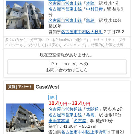
名古屋市営東山線
「
本陣
」駅 徒歩4分
名古屋市営東山線
「
中村日赤
」駅 徒歩9
分
名古屋市営東山線
「
亀島
」駅 徒歩10分
築10年
愛知県
名古屋市中村区
大秋町
２丁目76-2
多くの方からご好評頂いているPrimeIVのご紹介です。セキュリティ、プラ
イバシーもしっかりしており安心なマンションです。特徴的な外観と洗練さ
れた設計の内装を持つデザイナーズ。平...
現在空室情報がありません。
「ＰｒｉｍｅIV」への
お問い合わせはこちら
CasaWest
賃貸 | アパート
敷0
10.4
13.4
万円～
万円
名古屋市営桜通線
「
太閤通
」駅 徒歩2分
名古屋市営東山線
「
亀島
」駅 徒歩10分
東海道本線
「
名古屋
」駅 徒歩10分
築4年 / 41.90㎡～55.27㎡
愛知県
名古屋市中村区
上米野町
１丁目21