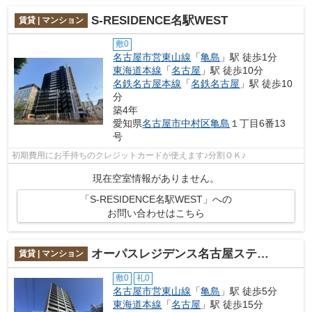
S-RESIDENCE名駅WEST
賃貸 | マンション
敷0
名古屋市営東山線
「
亀島
」駅 徒歩1分
東海道本線
「
名古屋
」駅 徒歩10分
名鉄名古屋本線
「
名鉄名古屋
」駅 徒歩10
分
築4年
愛知県
名古屋市中村区
亀島
１丁目6番13
号
初期費用にお手持ちのクレジットカードが使えます♪分割ＯＫ♪
現在空室情報がありません。
「S-RESIDENCE名駅WEST」への
お問い合わせはこちら
オーパスレジデンス名古屋ステーション
賃貸 | マンション
敷0
礼0
名古屋市営東山線
「
亀島
」駅 徒歩5分
東海道本線
「
名古屋
」駅 徒歩15分