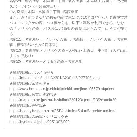
名駅29：名古屋駅 - 本陣通二丁目 - 名古屋駅（本陣経由右回り・枇杷島
スポーツセンター経由左回り）
中村巡回：本陣 - 本陣通二丁目 - 稲西車庫
また、通学定期券などの接続指定で東に徒歩10分ほど行った名古屋市営
バス「ノリタケの森」バス停からも、以下の路線が利用できる。なおこ
の「ノリタケの森」バス停はJR高架の東側にあるので、西区に所在す
る。
名駅11：名古屋駅 → ノリタケの森 → 名西橋 → ノリタケの森 → 名古屋
駅（循環系統のため2度停車）
名駅13：名古屋駅 - ノリタケの森 - 天神山 - 上飯田・中切町（天神山止
まりの便あり）
名駅25：名古屋駅 - ノリタケの森 - 名古屋駅
★亀島駅周辺グルメ情報★
https://tabelog.com/aichi/A2301/A230113/R2770/rstLst/
★亀島駅周辺家賃相場★
https://www.homes.co.jp/chintai/aichi/kamejima_06679-st/price/
★亀島駅周辺お買い物施設★
https://map.goo.ne.jp/search/station/230123/genre/03/?count=30
★亀島駅周辺美容院★
https://beauty.hotpepper.jp/CSP/bt/stationSalonSearch/condtion/
★亀島駅周辺の病院・クリニック★
https://byoinnavi.jp/rail/9951307/000