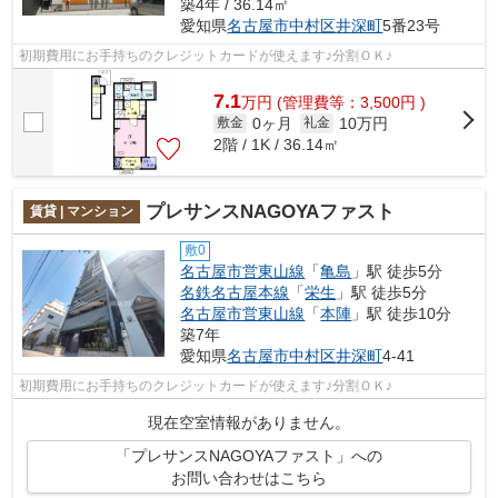
築4年 / 36.14㎡
愛知県
名古屋市中村区
井深町
5番23号
初期費用にお手持ちのクレジットカードが使えます♪分割ＯＫ♪
7.1
万
円
(管理費等：3,500円 )
0ヶ月
10万円
敷金
礼金
2階 / 1K / 36.14㎡
プレサンスNAGOYAファスト
賃貸 | マンション
敷0
名古屋市営東山線
「
亀島
」駅 徒歩5分
名鉄名古屋本線
「
栄生
」駅 徒歩5分
名古屋市営東山線
「
本陣
」駅 徒歩10分
築7年
愛知県
名古屋市中村区
井深町
4-41
初期費用にお手持ちのクレジットカードが使えます♪分割ＯＫ♪
現在空室情報がありません。
「プレサンスNAGOYAファスト」への
お問い合わせはこちら