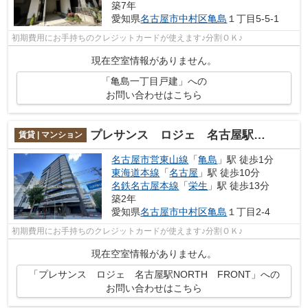
築7年
愛知県
名古屋市中村区
亀島
１丁目5-5-1
初期費用にお手持ちのクレジットカードが使えます♪分割ＯＫ♪
現在空室情報がありません。
「亀島一丁目戸建」への
お問い合わせはこちら
プレサンス ロジェ 名古屋駅NORTH FRONT
賃貸 | マンション
名古屋市営東山線
「
亀島
」駅 徒歩1分
東海道本線
「
名古屋
」駅 徒歩10分
名鉄名古屋本線
「
栄生
」駅 徒歩13分
築2年
愛知県
名古屋市中村区
亀島
１丁目2-4
初期費用にお手持ちのクレジットカードが使えます♪分割ＯＫ♪
現在空室情報がありません。
「プレサンス ロジェ 名古屋駅NORTH FRONT」への
お問い合わせはこちら