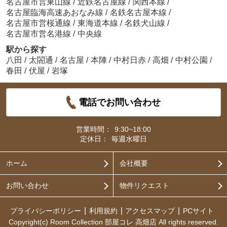
名古屋市営東山線
/
近鉄名古屋線
/
関西本線
/
名古屋臨海高速あおなみ線
/
名鉄名古屋本線
/
名古屋市営桜通線
/
東海道本線
/
名鉄犬山線
/
名古屋市営名港線
/
中央線
駅から探す
八田
/
太閤通
/
名古屋
/
本陣
/
中村日赤
/
高畑
/
中村公園
/
春田
/
伏屋
/
岩塚
電話でお問い合わせ
営業時間：
9:30~18:00
定休日：
毎週水曜日
ホーム
会社概要
お問い合わせ
物件リクエスト
プライバシーポリシー
利用規約
アクセスマップ
PCサイト
Copyright(c) Room Collection 部屋コレ 高畑店 All rights reserved.