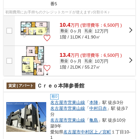
番5
初期費用にお手持ちのクレジットカードが使えます♪分割ＯＫ♪
10.4
万
円
(管理費等：6,500円 )
0ヶ月
12万円
敷金
礼金
1階 / 1LDK / 41.90㎡
13.4
万
円
(管理費等：6,500円 )
0ヶ月
10万円
敷金
礼金
1階 / 2LDK / 55.27㎡
Ｃｒｅｏ本陣参番館
賃貸 | アパート
敷0
名古屋市営東山線
「
本陣
」駅 徒歩3分
名古屋市営東山線
「
中村日赤
」駅 徒歩7
分
名古屋市営東山線
「
亀島
」駅 徒歩10分
築9年
愛知県
名古屋市中村区
上ノ宮町
１丁目10-
1