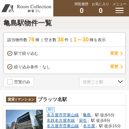
閲覧履歴
お気に入り
メニュー
0
0
亀島駅物件一覧
76
38
1～30
該当物件数
棟
空き数
件
棟を表示
駅で絞り込む
変更
変更
絞り込み条件：
なし
空室のみ
プラッツ名駅
賃貸 | マンション
敷0
名古屋市営東山線
「
亀島
」駅 徒歩5分
名鉄名古屋本線
「
栄生
」駅 徒歩8分
名古屋市営東山線
「
名古屋
」駅 徒歩15分