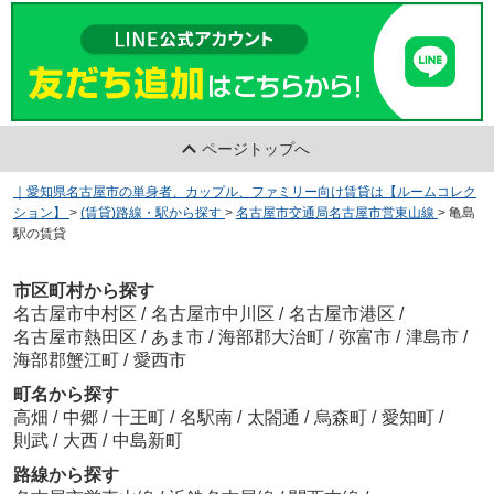
ページトップへ
｜愛知県名古屋市の単身者、カップル、ファミリー向け賃貸は【ルームコレク
ション】
>
(賃貸)路線・駅から探す
>
名古屋市交通局名古屋市営東山線
>
亀島
駅の賃貸
市区町村から探す
名古屋市中村区
/
名古屋市中川区
/
名古屋市港区
/
名古屋市熱田区
/
あま市
/
海部郡大治町
/
弥富市
/
津島市
/
海部郡蟹江町
/
愛西市
町名から探す
高畑
/
中郷
/
十王町
/
名駅南
/
太閤通
/
烏森町
/
愛知町
/
則武
/
大西
/
中島新町
路線から探す