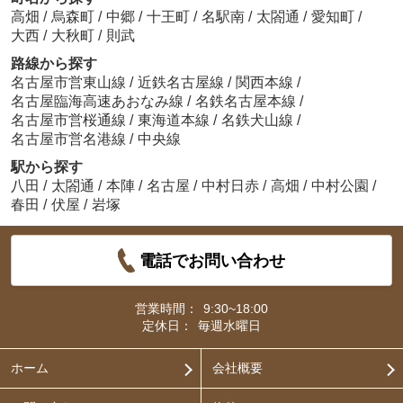
高畑
/
烏森町
/
中郷
/
十王町
/
名駅南
/
太閤通
/
愛知町
/
大西
/
大秋町
/
則武
路線から探す
名古屋市営東山線
/
近鉄名古屋線
/
関西本線
/
名古屋臨海高速あおなみ線
/
名鉄名古屋本線
/
名古屋市営桜通線
/
東海道本線
/
名鉄犬山線
/
名古屋市営名港線
/
中央線
駅から探す
八田
/
太閤通
/
本陣
/
名古屋
/
中村日赤
/
高畑
/
中村公園
/
春田
/
伏屋
/
岩塚
電話でお問い合わせ
営業時間：
9:30~18:00
定休日：
毎週水曜日
ホーム
会社概要