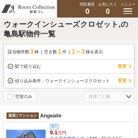
閲覧履歴
お気に入り
メニュー
0
0
ウォークインシューズクロゼット,の
亀島駅物件一覧
3
1
1～3
該当物件数
棟
空き数
件
棟を表示
駅で絞り込む
変更
変更
絞り込み条件：
ウォークインシューズクロゼット
空室のみ
Angeaile
賃貸 | マンション
敷0
9.1
万円