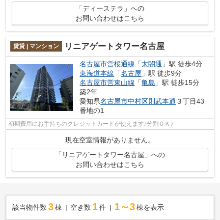
「ディーステラ」への
お問い合わせはこちら
リニアゲートタワー名古屋
賃貸 | マンション
名古屋市営桜通線
「
太閤通
」駅 徒歩4分
東海道本線
「
名古屋
」駅 徒歩9分
名古屋市営東山線
「
亀島
」駅 徒歩15分
築2年
愛知県
名古屋市中村区
則武本通
３丁目43
番地の1
初期費用にお手持ちのクレジットカードが使えます♪分割ＯＫ♪
現在空室情報がありません。
「リニアゲートタワー名古屋」への
お問い合わせはこちら
3
1
1～3
該当物件数
棟
空き数
件
棟を表示