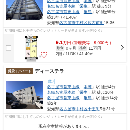
名古屋市営東山線
「
本陣
」駅 徒歩2分
名鉄名古屋本線
「
栄生
」駅 徒歩9分
名古屋市営東山線
「
亀島
」駅 徒歩9分
築13年 / 41.40㎡
愛知県
名古屋市中村区
佐古前町
15-36
初期費用にお手持ちのクレジットカードが使えます♪分割ＯＫ♪
9.1
万
円
(管理費等：9,000円 )
0ヶ月
11万円
敷金
礼金
2階 / 1LDK / 41.40㎡
ディーステラ
賃貸 | アパート
敷0
名古屋市営東山線
「
本陣
」駅 徒歩4分
名鉄名古屋本線
「
栄生
」駅 徒歩10分
名古屋市営東山線
「
亀島
」駅 徒歩14分
築2年
愛知県
名古屋市中村区
十王町
5番31号
初期費用にお手持ちのクレジットカードが使えます♪分割ＯＫ♪
現在空室情報がありません。