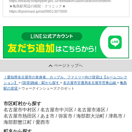
https://beauty.hotpepper.jp/CSP/bt/stationSalonSearch/condtion/
★亀島駅周辺の病院・クリニック★
https://byoinnavi.jp/rail/9951307/000
ページトップへ
｜愛知県名古屋市の単身者、カップル、ファミリー向け賃貸は【ルームコレク
ション】
>
(賃貸)路線・駅から探す
>
名古屋市交通局名古屋市営東山線
>
亀島
駅の賃貸
>
ウォークインシューズクロゼット
市区町村から探す
名古屋市中村区
/
名古屋市中川区
/
名古屋市港区
/
名古屋市熱田区
/
あま市
/
弥富市
/
海部郡大治町
/
津島市
/
海部郡蟹江町
/
愛西市
町名から探す