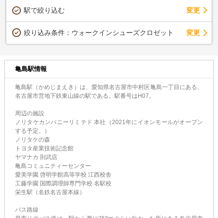
駅で絞り込む
変更
変更
絞り込み条件：
ウォークインシューズクロゼット
亀島駅情報
亀島駅（かめじまえき）は、愛知県名古屋市中村区亀島一丁目にある、
名古屋市営地下鉄東山線の駅である。駅番号はH07。
周辺の施設
ノリタケカンパニーリミテド 本社（2021年にイオンモールがオープン
する予定。）
ノリタケの森
トヨタ産業技術記念館
ヤマナカ 則武店
亀島コミュニティーセンター
愛美学園 啓明学館高等学校 江西校舎
工藤学園 国際調理師専門学校 名駅校
栄生駅（名鉄名古屋本線）
バス路線