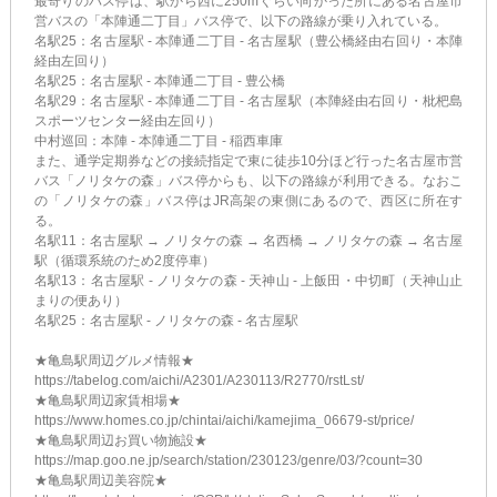
最寄りのバス停は、駅から西に250mぐらい向かった所にある名古屋市
営バスの「本陣通二丁目」バス停で、以下の路線が乗り入れている。
名駅25：名古屋駅 - 本陣通二丁目 - 名古屋駅（豊公橋経由右回り・本陣
経由左回り）
名駅25：名古屋駅 - 本陣通二丁目 - 豊公橋
名駅29：名古屋駅 - 本陣通二丁目 - 名古屋駅（本陣経由右回り・枇杷島
スポーツセンター経由左回り）
中村巡回：本陣 - 本陣通二丁目 - 稲西車庫
また、通学定期券などの接続指定で東に徒歩10分ほど行った名古屋市営
バス「ノリタケの森」バス停からも、以下の路線が利用できる。なおこ
の「ノリタケの森」バス停はJR高架の東側にあるので、西区に所在す
る。
名駅11：名古屋駅 → ノリタケの森 → 名西橋 → ノリタケの森 → 名古屋
駅（循環系統のため2度停車）
名駅13：名古屋駅 - ノリタケの森 - 天神山 - 上飯田・中切町（天神山止
まりの便あり）
名駅25：名古屋駅 - ノリタケの森 - 名古屋駅
★亀島駅周辺グルメ情報★
https://tabelog.com/aichi/A2301/A230113/R2770/rstLst/
★亀島駅周辺家賃相場★
https://www.homes.co.jp/chintai/aichi/kamejima_06679-st/price/
★亀島駅周辺お買い物施設★
https://map.goo.ne.jp/search/station/230123/genre/03/?count=30
★亀島駅周辺美容院★