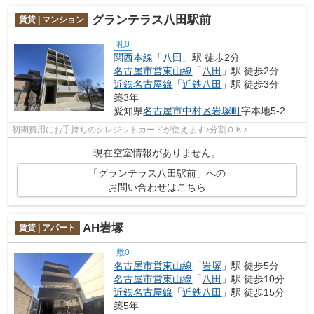
グランテラス八田駅前
賃貸 | マンション
礼0
関西本線
「
八田
」駅 徒歩2分
名古屋市営東山線
「
八田
」駅 徒歩2分
近鉄名古屋線
「
近鉄八田
」駅 徒歩3分
築3年
愛知県
名古屋市中村区
岩塚町
字本地5-2
初期費用にお手持ちのクレジットカードが使えます♪分割ＯＫ♪
現在空室情報がありません。
「グランテラス八田駅前」への
お問い合わせはこちら
AH岩塚
賃貸 | アパート
敷0
名古屋市営東山線
「
岩塚
」駅 徒歩5分
名古屋市営東山線
「
八田
」駅 徒歩10分
近鉄名古屋線
「
近鉄八田
」駅 徒歩15分
築5年