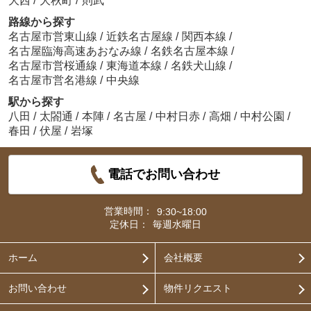
大西
/
大秋町
/
則武
路線から探す
名古屋市営東山線
/
近鉄名古屋線
/
関西本線
/
名古屋臨海高速あおなみ線
/
名鉄名古屋本線
/
名古屋市営桜通線
/
東海道本線
/
名鉄犬山線
/
名古屋市営名港線
/
中央線
駅から探す
八田
/
太閤通
/
本陣
/
名古屋
/
中村日赤
/
高畑
/
中村公園
/
春田
/
伏屋
/
岩塚
電話でお問い合わせ
営業時間：
9:30~18:00
定休日：
毎週水曜日
ホーム
会社概要
お問い合わせ
物件リクエスト