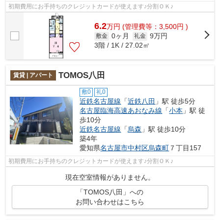
初期費用にお手持ちのクレジットカードが使えます♪分割ＯＫ♪
6.2
万
円
(管理費等：3,500円 )
0ヶ月
9万円
敷金
礼金
3階 / 1K / 27.02㎡
TOMOS八田
賃貸 | アパート
敷0
礼0
近鉄名古屋線
「
近鉄八田
」駅 徒歩5分
名古屋臨海高速あおなみ線
「
小本
」駅 徒
歩10分
近鉄名古屋線
「
烏森
」駅 徒歩10分
築4年
愛知県
名古屋市中村区
烏森町
７丁目157
初期費用にお手持ちのクレジットカードが使えます♪分割ＯＫ♪
現在空室情報がありません。
「TOMOS八田」への
お問い合わせはこちら