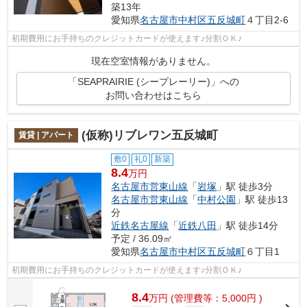
築13年
愛知県
名古屋市中村区
五反城町
４丁目2-6
初期費用にお手持ちのクレジットカードが使えます♪分割ＯＫ♪
現在空室情報がありません。
「SEAPRAIRIE (シープレーリー)」への
お問い合わせはこちら
(仮称)リブレワン五反城町
賃貸 | アパート
敷0
礼0
新築
8.4
万円
名古屋市営東山線
「
岩塚
」駅 徒歩3分
名古屋市営東山線
「
中村公園
」駅 徒歩13
分
近鉄名古屋線
「
近鉄八田
」駅 徒歩14分
予定 / 36.09㎡
愛知県
名古屋市中村区
五反城町
６丁目1
初期費用にお手持ちのクレジットカードが使えます♪分割ＯＫ♪
8.4
万
円
(管理費等：5,000円 )