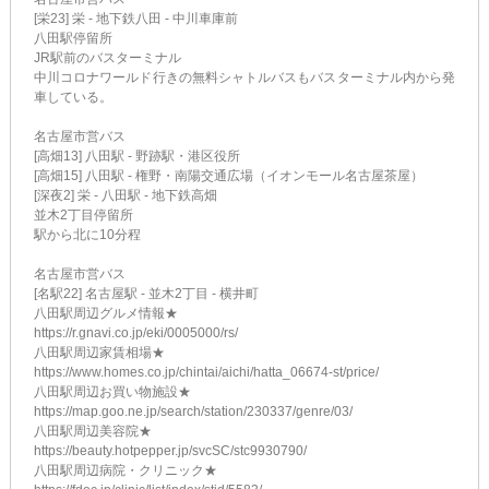
[栄23] 栄 - 地下鉄八田 - 中川車庫前
八田駅停留所
JR駅前のバスターミナル
中川コロナワールド行きの無料シャトルバスもバスターミナル内から発
車している。
名古屋市営バス
[高畑13] 八田駅 - 野跡駅・港区役所
[高畑15] 八田駅 - 権野・南陽交通広場（イオンモール名古屋茶屋）
[深夜2] 栄 - 八田駅 - 地下鉄高畑
並木2丁目停留所
駅から北に10分程
名古屋市営バス
[名駅22] 名古屋駅 - 並木2丁目 - 横井町
八田駅周辺グルメ情報★
https://r.gnavi.co.jp/eki/0005000/rs/
八田駅周辺家賃相場★
https://www.homes.co.jp/chintai/aichi/hatta_06674-st/price/
八田駅周辺お買い物施設★
https://map.goo.ne.jp/search/station/230337/genre/03/
八田駅周辺美容院★
https://beauty.hotpepper.jp/svcSC/stc9930790/
八田駅周辺病院・クリニック★