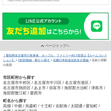
https://fdoc.jp/clinic/list/index/stid/5583/
ページトップへ
｜愛知県名古屋市の単身者、カップル、ファミリー向け賃貸は【ルームコレク
ション】
>
(賃貸)路線・駅から探す
>
近畿日本鉄道近鉄名古屋線
>
近鉄八田駅
の賃貸
市区町村から探す
名古屋市中村区
/
名古屋市中川区
/
名古屋市港区
/
名古屋市熱田区
/
あま市
/
弥富市
/
海部郡大治町
/
津島市
/
海部郡蟹江町
/
愛西市
町名から探す
高畑
/
中郷
/
烏森町
/
十王町
/
名駅南
/
太閤通
/
愛知町
/