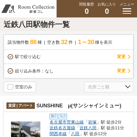
閲覧履歴
お気に入り
メニュー
0
0
近鉄八田駅物件一覧
86
32
1～30
該当物件数
棟
空き数
件
棟を表示
駅で絞り込む
変更
変更
絞り込み条件：
なし
空室のみ
SUNSHINE μ(サンシャインミュー)
賃貸 | アパート
敷0
礼0
名古屋市営東山線
「
岩塚
」駅 徒歩2分
近鉄名古屋線
「
近鉄八田
」駅 徒歩11分
関西本線
「
八田
」駅 徒歩12分