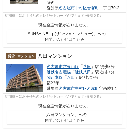
築9年
愛知県
名古屋市中村区
岩塚町
１丁目70-2
初期費用にお手持ちのクレジットカードが使えます♪分割ＯＫ♪
現在空室情報がありません。
「SUNSHINE μ(サンシャインミュー)」への
お問い合わせはこちら
八田マンション
賃貸 | マンション
名古屋市営東山線
「
八田
」駅 徒歩5分
近鉄名古屋線
「
近鉄八田
」駅 徒歩7分
関西本線
「
八田
」駅 徒歩7分
築22年
愛知県
名古屋市中村区
岩塚町
字西枝1-1
初期費用にお手持ちのクレジットカードが使えます♪分割ＯＫ♪
現在空室情報がありません。
「八田マンション」への
お問い合わせはこちら