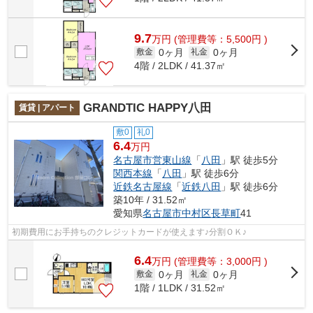
9.7
万
円
(管理費等：5,500円 )
0ヶ月
0ヶ月
敷金
礼金
4階 / 2LDK / 41.37㎡
GRANDTIC HAPPY八田
賃貸 | アパート
敷0
礼0
6.4
万円
名古屋市営東山線
「
八田
」駅 徒歩5分
関西本線
「
八田
」駅 徒歩6分
近鉄名古屋線
「
近鉄八田
」駅 徒歩6分
築10年 / 31.52㎡
愛知県
名古屋市中村区
長草町
41
初期費用にお手持ちのクレジットカードが使えます♪分割ＯＫ♪
6.4
万
円
(管理費等：3,000円 )
0ヶ月
0ヶ月
敷金
礼金
1階 / 1LDK / 31.52㎡