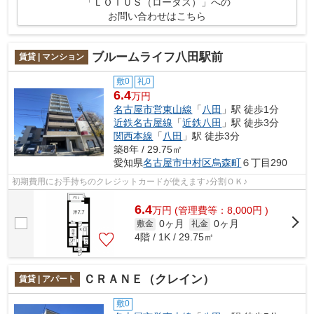
「ＬＯＴＵＳ（ロータス）」への
お問い合わせはこちら
ブルームライフ八田駅前
賃貸 | マンション
敷0
礼0
6.4
万円
名古屋市営東山線
「
八田
」駅 徒歩1分
近鉄名古屋線
「
近鉄八田
」駅 徒歩3分
関西本線
「
八田
」駅 徒歩3分
築8年 / 29.75㎡
愛知県
名古屋市中村区
烏森町
６丁目290
初期費用にお手持ちのクレジットカードが使えます♪分割ＯＫ♪
6.4
万
円
(管理費等：8,000円 )
0ヶ月
0ヶ月
敷金
礼金
4階 / 1K / 29.75㎡
ＣＲＡＮＥ（クレイン）
賃貸 | アパート
敷0