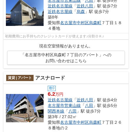
名古屋市営東山線
「
八田
」駅 徒歩5分
近鉄名古屋線
「
近鉄八田
」駅 徒歩7分
近鉄名古屋線
「
烏森
」駅 徒歩7分
築8年
愛知県
名古屋市中村区
烏森町
７丁目１８
４番地
初期費用にお手持ちのクレジットカードが使えます♪分割ＯＫ♪
現在空室情報がありません。
「名古屋市中村区烏森町７丁目のアパート」への
お問い合わせはこちら
アスナロード
賃貸 | アパート
敷0
6.2
万円
近鉄名古屋線
「
近鉄八田
」駅 徒歩4分
名古屋市営東山線
「
八田
」駅 徒歩5分
関西本線
「
八田
」駅 徒歩7分
築3年 / 27.02㎡
愛知県
名古屋市中村区
烏森町
７丁目２６
８番地の２