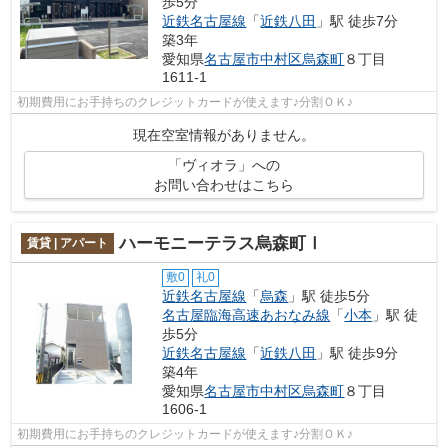
歩5分
近鉄名古屋線
「
近鉄八田
」駅 徒歩7分
築3年
愛知県
名古屋市中村区
烏森町
８丁目
1611-1
初期費用にお手持ちのクレジットカードが使えます♪分割ＯＫ♪
現在空室情報がありません。
「ヴィオラ」への
お問い合わせはこちら
ハーモニーテラス烏森町Ⅰ
賃貸 | アパート
敷0
礼0
近鉄名古屋線
「
烏森
」駅 徒歩5分
名古屋臨海高速あおなみ線
「
小本
」駅 徒
歩5分
近鉄名古屋線
「
近鉄八田
」駅 徒歩9分
築4年
愛知県
名古屋市中村区
烏森町
８丁目
1606-1
初期費用にお手持ちのクレジットカードが使えます♪分割ＯＫ♪