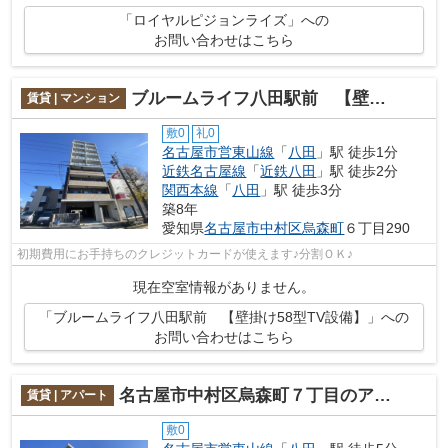
「ロイヤルピジョンライズ」への
お問い合わせはこちら
ブルームライフ八田駅前 【壁掛け58型TV設備】
賃貸 | マンション
敷0
礼0
名古屋市営東山線
「
八田
」駅 徒歩1分
近鉄名古屋線
「
近鉄八田
」駅 徒歩2分
関西本線
「
八田
」駅 徒歩3分
築8年
愛知県
名古屋市中村区
烏森町
６丁目290
初期費用にお手持ちのクレジットカードが使えます♪分割ＯＫ♪
現在空室情報がありません。
「ブルームライフ八田駅前 【壁掛け58型TV設備】」への
お問い合わせはこちら
名古屋市中村区烏森町７丁目のアパート
賃貸 | アパート
敷0