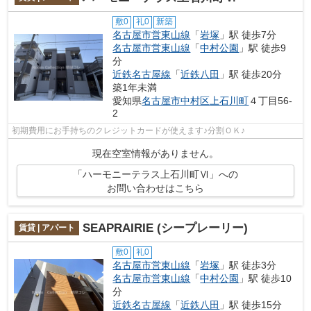
敷0
礼0
新築
名古屋市営東山線
「
岩塚
」駅 徒歩7分
名古屋市営東山線
「
中村公園
」駅 徒歩9
分
近鉄名古屋線
「
近鉄八田
」駅 徒歩20分
築1年未満
愛知県
名古屋市中村区
上石川町
４丁目56-
2
初期費用にお手持ちのクレジットカードが使えます♪分割ＯＫ♪
現在空室情報がありません。
「ハーモニーテラス上石川町Ⅵ」への
お問い合わせはこちら
SEAPRAIRIE (シープレーリー)
賃貸 | アパート
敷0
礼0
名古屋市営東山線
「
岩塚
」駅 徒歩3分
名古屋市営東山線
「
中村公園
」駅 徒歩10
分
近鉄名古屋線
「
近鉄八田
」駅 徒歩15分