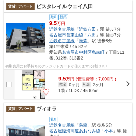
ビスタレイルウェイ八田
賃貸 | アパート
敷0
新築
9.5
万円
近鉄名古屋線
「
近鉄八田
」駅 徒歩7分
名古屋市営東山線
「
八田
」駅 徒歩7分
近鉄名古屋線
「
烏森
」駅 徒歩8分
築1年未満 / 45.82㎡
愛知県
名古屋市中村区
烏森町
７丁目311
番､312番､313番2
初期費用にお手持ちのクレジットカードが使えます♪分割ＯＫ♪
9.5
万
円
(管理費等：7,000円 )
0ヶ月
2ヶ月
敷金
礼金
1階 / 1LDK / 45.82㎡
ヴィオラ
賃貸 | アパート
礼0
近鉄名古屋線
「
烏森
」駅 徒歩5分
名古屋臨海高速あおなみ線
「
小本
」駅 徒