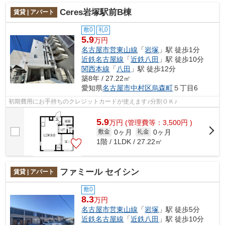
Ceres岩塚駅前B棟
賃貸 | アパート
敷0
礼0
5.9
万円
名古屋市営東山線
「
岩塚
」駅 徒歩1分
近鉄名古屋線
「
近鉄八田
」駅 徒歩10分
関西本線
「
八田
」駅 徒歩12分
築8年 / 27.22㎡
愛知県
名古屋市中村区
烏森町
５丁目6
初期費用にお手持ちのクレジットカードが使えます♪分割ＯＫ♪
5.9
万
円
(管理費等：3,500円 )
0ヶ月
0ヶ月
敷金
礼金
1階 / 1LDK / 27.22㎡
ファミール セイシン
賃貸 | アパート
敷0
8.3
万円
名古屋市営東山線
「
岩塚
」駅 徒歩5分
近鉄名古屋線
「
近鉄八田
」駅 徒歩10分