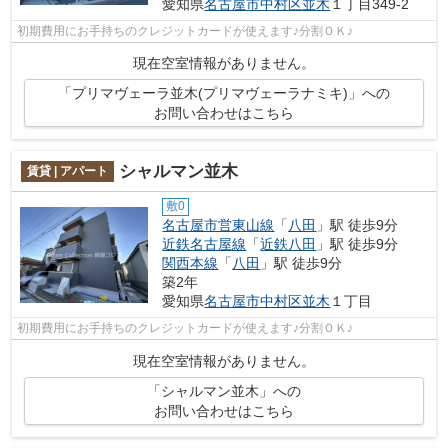
愛知県
名古屋市中村区
並木
１丁目349-2
初期費用にお手持ちのクレジットカードが使えます♪分割ＯＫ♪
現在空室情報がありません。
「プリマヴェーラ並木(プリマヴェーラナミキ)」への
お問い合わせはこちら
シャルマン並木
賃貸 | アパート
敷0
名古屋市営東山線
「
八田
」駅 徒歩9分
近鉄名古屋線
「
近鉄八田
」駅 徒歩9分
関西本線
「
八田
」駅 徒歩9分
築2年
愛知県
名古屋市中村区
並木
１丁目
初期費用にお手持ちのクレジットカードが使えます♪分割ＯＫ♪
現在空室情報がありません。
「シャルマン並木」への
お問い合わせはこちら