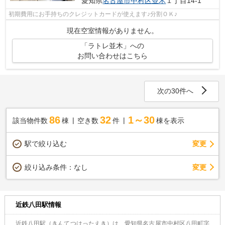
愛知県
名古屋市中村区
並木
１丁目14-1
初期費用にお手持ちのクレジットカードが使えます♪分割ＯＫ♪
現在空室情報がありません。
「ラトレ並木」への
お問い合わせはこちら
次の30件へ
86
32
1～30
該当物件数
棟
空き数
件
棟を表示
駅で絞り込む
変更
変更
絞り込み条件：
なし
近鉄八田駅情報
近鉄八田駅（きんてつはったえき）は、愛知県名古屋市中村区八田町字