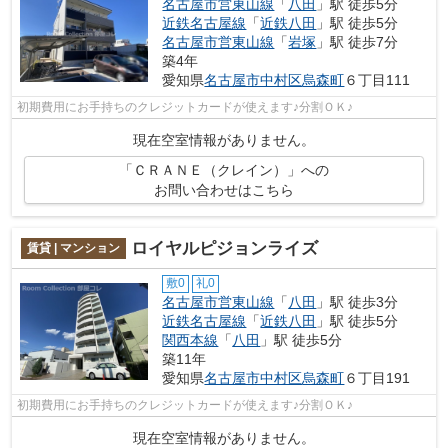
名古屋市営東山線
「
八田
」駅 徒歩5分
近鉄名古屋線
「
近鉄八田
」駅 徒歩5分
名古屋市営東山線
「
岩塚
」駅 徒歩7分
築4年
愛知県
名古屋市中村区
烏森町
６丁目111
初期費用にお手持ちのクレジットカードが使えます♪分割ＯＫ♪
現在空室情報がありません。
「ＣＲＡＮＥ（クレイン）」への
お問い合わせはこちら
ロイヤルピジョンライズ
賃貸 | マンション
敷0
礼0
名古屋市営東山線
「
八田
」駅 徒歩3分
近鉄名古屋線
「
近鉄八田
」駅 徒歩5分
関西本線
「
八田
」駅 徒歩5分
築11年
愛知県
名古屋市中村区
烏森町
６丁目191
初期費用にお手持ちのクレジットカードが使えます♪分割ＯＫ♪
現在空室情報がありません。