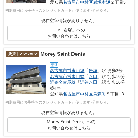
愛知県
名古屋市中村区
岩塚本通
２丁目3
初期費用にお手持ちのクレジットカードが使えます♪分割ＯＫ♪
現在空室情報がありません。
「AH岩塚」への
お問い合わせはこちら
Morey Saint Denis
賃貸 | マンション
敷0
名古屋市営東山線
「
岩塚
」駅 徒歩2分
名古屋市営東山線
「
八田
」駅 徒歩10分
近鉄名古屋線
「
近鉄八田
」駅 徒歩10分
築4年
愛知県
名古屋市中村区
烏森町
５丁目13
初期費用にお手持ちのクレジットカードが使えます♪分割ＯＫ♪
現在空室情報がありません。
「Morey Saint Denis」への
お問い合わせはこちら