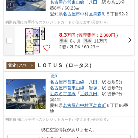
名古屋市営東山線
「
八田
」駅 徒歩13分
築8年 / 60.23㎡
愛知県
名古屋市中村区
烏森町
５丁目92-2
初期費用にお手持ちのクレジットカードが使えます♪分割ＯＫ♪
8.3
万
円
(管理費等：2,300円 )
0ヶ月
11万円
敷金
礼金
2階 / 2LDK / 60.23㎡
ＬＯＴＵＳ（ロータス）
賃貸 | アパート
敷0
名古屋市営東山線
「
八田
」駅 徒歩5分
名古屋市営東山線
「
岩塚
」駅 徒歩7分
近鉄名古屋線
「
近鉄八田
」駅 徒歩7分
築4年
愛知県
名古屋市中村区
烏森町
６丁目86番
地
初期費用にお手持ちのクレジットカードが使えます♪分割ＯＫ♪
現在空室情報がありません。