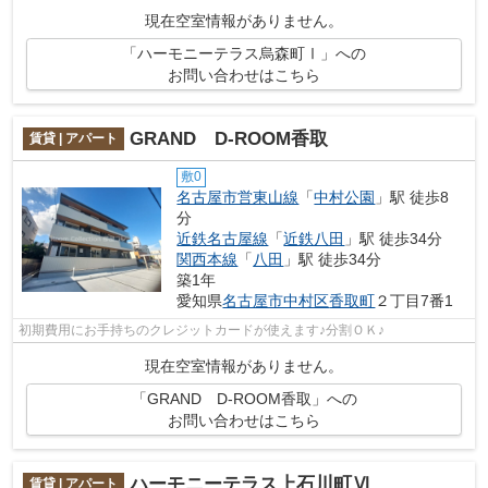
現在空室情報がありません。
「ハーモニーテラス烏森町Ⅰ」への
お問い合わせはこちら
GRAND D-ROOM香取
賃貸 | アパート
敷0
名古屋市営東山線
「
中村公園
」駅 徒歩8
分
近鉄名古屋線
「
近鉄八田
」駅 徒歩34分
関西本線
「
八田
」駅 徒歩34分
築1年
愛知県
名古屋市中村区
香取町
２丁目7番1
初期費用にお手持ちのクレジットカードが使えます♪分割ＯＫ♪
現在空室情報がありません。
「GRAND D-ROOM香取」への
お問い合わせはこちら
ハーモニーテラス上石川町Ⅵ
賃貸 | アパート