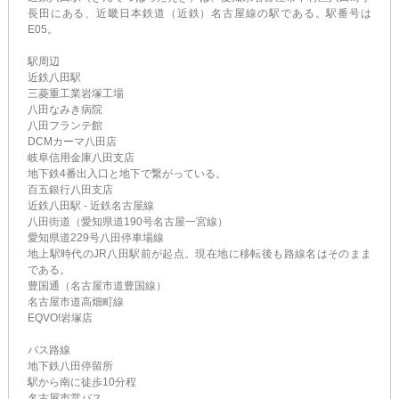
長田にある、近畿日本鉄道（近鉄）名古屋線の駅である。駅番号は
E05。
駅周辺
近鉄八田駅
三菱重工業岩塚工場
八田なみき病院
八田フランテ館
DCMカーマ八田店
岐阜信用金庫八田支店
地下鉄4番出入口と地下で繋がっている。
百五銀行八田支店
近鉄八田駅 - 近鉄名古屋線
八田街道（愛知県道190号名古屋一宮線）
愛知県道229号八田停車場線
地上駅時代のJR八田駅前が起点。現在地に移転後も路線名はそのまま
である。
豊国通（名古屋市道豊国線）
名古屋市道高畑町線
EQVO!岩塚店
バス路線
地下鉄八田停留所
駅から南に徒歩10分程
名古屋市営バス