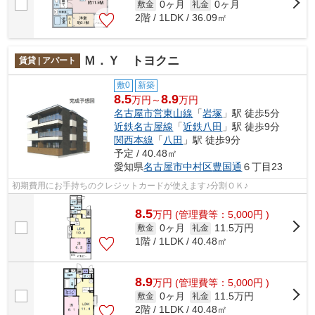
0ヶ月
0ヶ月
敷金
礼金
2階 / 1LDK / 36.09㎡
Ｍ．Ｙ トヨクニ
賃貸 | アパート
敷0
新築
8.5
8.9
万円～
万円
名古屋市営東山線
「
岩塚
」駅 徒歩5分
近鉄名古屋線
「
近鉄八田
」駅 徒歩9分
関西本線
「
八田
」駅 徒歩9分
予定 / 40.48㎡
愛知県
名古屋市中村区
豊国通
６丁目23
初期費用にお手持ちのクレジットカードが使えます♪分割ＯＫ♪
8.5
万
円
(管理費等：5,000円 )
0ヶ月
11.5万円
敷金
礼金
1階 / 1LDK / 40.48㎡
8.9
万
円
(管理費等：5,000円 )
0ヶ月
11.5万円
敷金
礼金
2階 / 1LDK / 40.48㎡