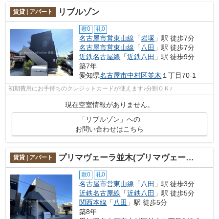
リブルゾン
賃貸 | アパート
敷0
礼0
名古屋市営東山線
「
岩塚
」駅 徒歩7分
名古屋市営東山線
「
八田
」駅 徒歩7分
近鉄名古屋線
「
近鉄八田
」駅 徒歩9分
築7年
愛知県
名古屋市中村区
並木
１丁目70-1
初期費用にお手持ちのクレジットカードが使えます♪分割ＯＫ♪
現在空室情報がありません。
「リブルゾン」への
お問い合わせはこちら
プリマヴェーラ並木(プリマヴェーラナミキ)
賃貸 | アパート
敷0
礼0
名古屋市営東山線
「
八田
」駅 徒歩3分
近鉄名古屋線
「
近鉄八田
」駅 徒歩5分
関西本線
「
八田
」駅 徒歩5分
築8年