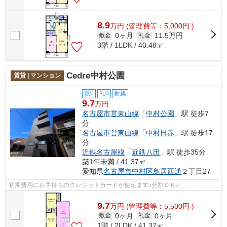
8.9
万
円
(管理費等：5,000円 )
0ヶ月
11.5万円
敷金
礼金
3階 / 1LDK / 40.48㎡
Cedre中村公園
賃貸 | マンション
敷0
礼0
新築
9.7
万円
名古屋市営東山線
「
中村公園
」駅 徒歩7
分
名古屋市営東山線
「
中村日赤
」駅 徒歩17
分
近鉄名古屋線
「
近鉄八田
」駅 徒歩35分
築1年未満 / 41.37㎡
愛知県
名古屋市中村区
鳥居西通
２丁目27
初期費用にお手持ちのクレジットカードが使えます♪分割ＯＫ♪
9.7
万
円
(管理費等：5,500円 )
0ヶ月
0ヶ月
敷金
礼金
1階 / 2LDK / 41.37㎡