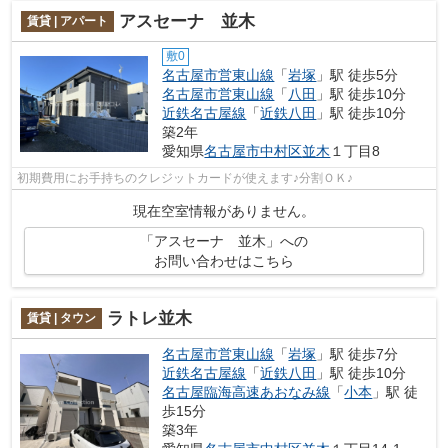
アスセーナ 並木
賃貸 | アパート
敷0
名古屋市営東山線
「
岩塚
」駅 徒歩5分
名古屋市営東山線
「
八田
」駅 徒歩10分
近鉄名古屋線
「
近鉄八田
」駅 徒歩10分
築2年
愛知県
名古屋市中村区
並木
１丁目8
初期費用にお手持ちのクレジットカードが使えます♪分割ＯＫ♪
現在空室情報がありません。
「アスセーナ 並木」への
お問い合わせはこちら
ラトレ並木
賃貸 | タウン
名古屋市営東山線
「
岩塚
」駅 徒歩7分
近鉄名古屋線
「
近鉄八田
」駅 徒歩10分
名古屋臨海高速あおなみ線
「
小本
」駅 徒
歩15分
築3年