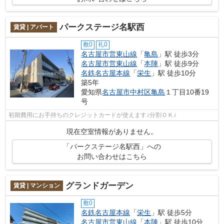
パークステージ名駅西
賃貸 | アパート
敷0
礼0
名古屋市営東山線
「
亀島
」駅 徒歩3分
名古屋市営東山線
「
本陣
」駅 徒歩9分
名鉄名古屋本線
「
栄生
」駅 徒歩10分
築5年
愛知県
名古屋市中村区
亀島
１丁目10番19
号
初期費用にお手持ちのクレジットカードが使えます♪分割ＯＫ♪
現在空室情報がありません。
「パークステージ名駅西」への
お問い合わせはこちら
グランドガーデン
賃貸 | マンション
敷0
名鉄名古屋本線
「
栄生
」駅 徒歩5分
名古屋市営東山線
「
本陣
」駅 徒歩10分