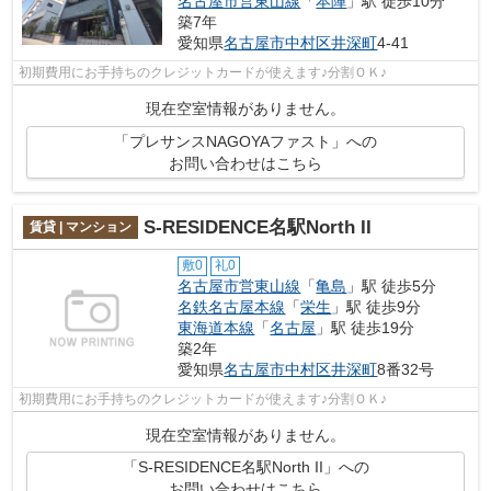
名古屋市営東山線
「
本陣
」駅 徒歩10分
築7年
愛知県
名古屋市中村区
井深町
4-41
初期費用にお手持ちのクレジットカードが使えます♪分割ＯＫ♪
現在空室情報がありません。
「プレサンスNAGOYAファスト」への
お問い合わせはこちら
S-RESIDENCE名駅North II
賃貸 | マンション
敷0
礼0
名古屋市営東山線
「
亀島
」駅 徒歩5分
名鉄名古屋本線
「
栄生
」駅 徒歩9分
東海道本線
「
名古屋
」駅 徒歩19分
築2年
愛知県
名古屋市中村区
井深町
8番32号
初期費用にお手持ちのクレジットカードが使えます♪分割ＯＫ♪
現在空室情報がありません。
「S-RESIDENCE名駅North II」への
お問い合わせはこちら