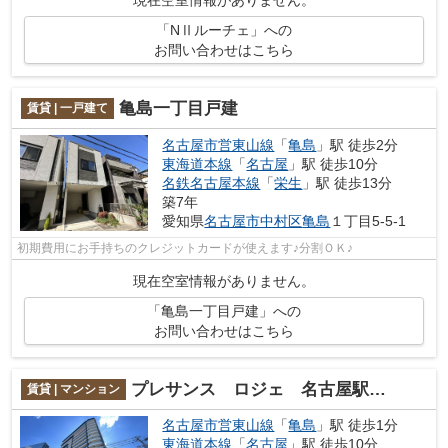
現在空室情報がありません。
「NⅡルーチェ」への
お問い合わせはこちら
亀島一丁目戸建
賃貸 | 一戸建て
名古屋市営東山線
「
亀島
」駅 徒歩2分
東海道本線
「
名古屋
」駅 徒歩10分
名鉄名古屋本線
「
栄生
」駅 徒歩13分
築7年
愛知県
名古屋市中村区
亀島
１丁目5-5-1
初期費用にお手持ちのクレジットカードが使えます♪分割ＯＫ♪
現在空室情報がありません。
「亀島一丁目戸建」への
お問い合わせはこちら
プレサンス ロジェ 名古屋駅NORTH FRONT
賃貸 | マンション
名古屋市営東山線
「
亀島
」駅 徒歩1分
東海道本線
「
名古屋
」駅 徒歩10分