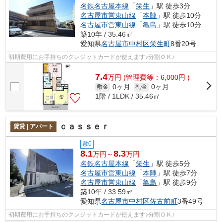
名鉄名古屋本線
「
栄生
」駅 徒歩3分
名古屋市営東山線
「
本陣
」駅 徒歩10分
名古屋市営東山線
「
亀島
」駅 徒歩10分
築10年 / 35.46㎡
愛知県
名古屋市中村区
栄生町
8番20号
初期費用にお手持ちのクレジットカードが使えます♪分割ＯＫ♪
7.4
万
円
(管理費等：6,000円 )
0ヶ月
0ヶ月
敷金
礼金
1階 / 1LDK / 35.46㎡
ｃａｓｓｅｒ
賃貸 | アパート
敷0
8.1
8.3
万円～
万円
名鉄名古屋本線
「
栄生
」駅 徒歩5分
名古屋市営東山線
「
本陣
」駅 徒歩7分
名古屋市営東山線
「
亀島
」駅 徒歩9分
築10年 / 33.59㎡
愛知県
名古屋市中村区
佐古前町
3番49号
初期費用にお手持ちのクレジットカードが使えます♪分割ＯＫ♪