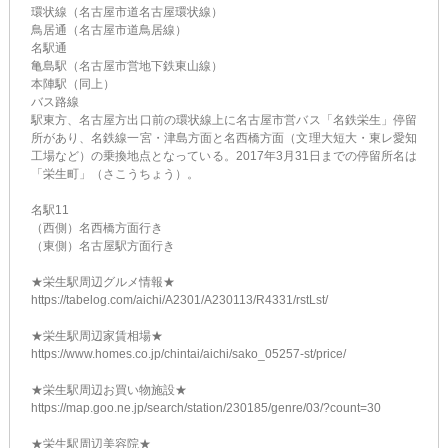
環状線（名古屋市道名古屋環状線）
鳥居通（名古屋市道鳥居線）
名駅通
亀島駅（名古屋市営地下鉄東山線）
本陣駅（同上）
バス路線
駅東方、名古屋方出口前の環状線上に名古屋市営バス「名鉄栄生」停留
所があり、名鉄線一宮・津島方面と名西橋方面（文理大短大・東レ愛知
工場など）の乗換地点となっている。2017年3月31日までの停留所名は
「栄生町」（さこうちょう）。
名駅11
（西側）名西橋方面行き
（東側）名古屋駅方面行き
★栄生駅周辺グルメ情報★
https://tabelog.com/aichi/A2301/A230113/R4331/rstLst/
★栄生駅周辺家賃相場★
https://www.homes.co.jp/chintai/aichi/sako_05257-st/price/
★栄生駅周辺お買い物施設★
https://map.goo.ne.jp/search/station/230185/genre/03/?count=30
★栄生駅周辺美容院★