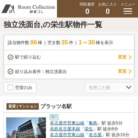
閲覧履歴
お気に入り
メニュー
0
0
独立洗面台,の栄生駅物件一覧
86
35
1～30
該当物件数
棟
空き数
件
棟を表示
駅で絞り込む
変更
変更
絞り込み条件：
独立洗面台
空室のみ
プラッツ名駅
賃貸 | マンション
敷0
名古屋市営東山線
「
亀島
」駅 徒歩5分
名鉄名古屋本線
「
栄生
」駅 徒歩8分
名古屋市営東山線
「
名古屋
」駅 徒歩15分