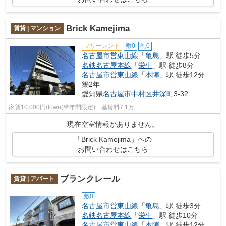
Brick Kamejima
賃貸 | マンション
フリーレント
敷0
礼0
名古屋市営東山線
「
亀島
」駅 徒歩5分
名鉄名古屋本線
「
栄生
」駅 徒歩8分
名古屋市営東山線
「
本陣
」駅 徒歩12分
築2年
愛知県
名古屋市中村区
井深町
3-32
家賃10,000円down(半年間限定) 基賃料7.1万
現在空室情報がありません。
「Brick Kamejima」への
お問い合わせはこちら
ブランクレール
賃貸 | アパート
敷0
名古屋市営東山線
「
亀島
」駅 徒歩3分
名鉄名古屋本線
「
栄生
」駅 徒歩10分
名古屋市営東山線
「
本陣
」駅 徒歩12分