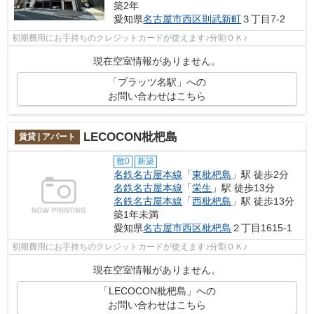
築2年
愛知県
名古屋市西区
則武新町
３丁目7-2
初期費用にお手持ちのクレジットカードが使えます♪分割ＯＫ♪
現在空室情報がありません。
「プラッツ名駅」への
お問い合わせはこちら
LECOCON枇杷島
賃貸 | アパート
敷0
新築
名鉄名古屋本線
「
東枇杷島
」駅 徒歩2分
名鉄名古屋本線
「
栄生
」駅 徒歩13分
名鉄名古屋本線
「
西枇杷島
」駅 徒歩13分
築1年未満
愛知県
名古屋市西区
枇杷島
２丁目1615-1
初期費用にお手持ちのクレジットカードが使えます♪分割ＯＫ♪
現在空室情報がありません。
「LECOCON枇杷島」への
お問い合わせはこちら