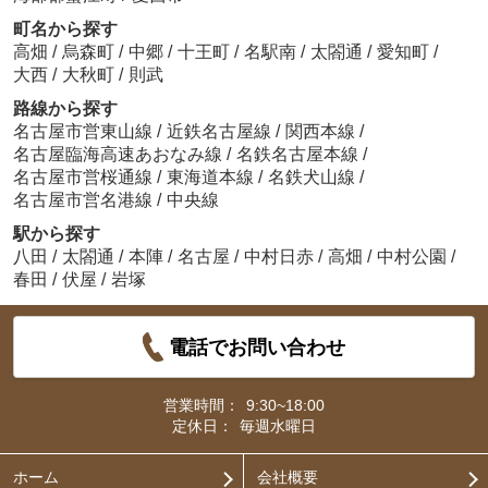
町名から探す
高畑
/
烏森町
/
中郷
/
十王町
/
名駅南
/
太閤通
/
愛知町
/
大西
/
大秋町
/
則武
路線から探す
名古屋市営東山線
/
近鉄名古屋線
/
関西本線
/
名古屋臨海高速あおなみ線
/
名鉄名古屋本線
/
名古屋市営桜通線
/
東海道本線
/
名鉄犬山線
/
名古屋市営名港線
/
中央線
駅から探す
八田
/
太閤通
/
本陣
/
名古屋
/
中村日赤
/
高畑
/
中村公園
/
春田
/
伏屋
/
岩塚
電話でお問い合わせ
営業時間：
9:30~18:00
定休日：
毎週水曜日
ホーム
会社概要