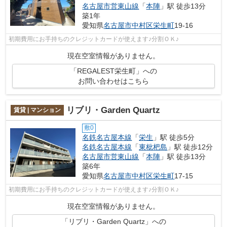
名古屋市営東山線
「
本陣
」駅 徒歩13分
築1年
愛知県
名古屋市中村区
栄生町
19-16
初期費用にお手持ちのクレジットカードが使えます♪分割ＯＫ♪
現在空室情報がありません。
「REGALEST栄生町」への
お問い合わせはこちら
リブリ・Garden Quartz
賃貸 | マンション
敷0
名鉄名古屋本線
「
栄生
」駅 徒歩5分
名鉄名古屋本線
「
東枇杷島
」駅 徒歩12分
名古屋市営東山線
「
本陣
」駅 徒歩13分
築6年
愛知県
名古屋市中村区
栄生町
17-15
初期費用にお手持ちのクレジットカードが使えます♪分割ＯＫ♪
現在空室情報がありません。
「リブリ・Garden Quartz」への