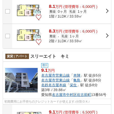
8.1
万
円
(管理費等：6,000円 )
0ヶ月
1ヶ月
敷金
礼金
1階 / 1LDK / 33.59㎡
8.3
万
円
(管理費等：6,000円 )
1ヶ月
敷金
-
礼金
2階 / 1LDK / 33.59㎡
スリーエイト キミ
賃貸 | アパート
敷0
9.1
万円
名古屋市営東山線
「
本陣
」駅 徒歩5分
名古屋市営東山線
「
亀島
」駅 徒歩8分
名鉄名古屋本線
「
栄生
」駅 徒歩8分
築3年 / 39.88㎡
愛知県
名古屋市中村区
佐古前町
13番56号
初期費用にお手持ちのクレジットカードが使えます♪分割ＯＫ♪
9.1
万
円
(管理費等：6,500円 )