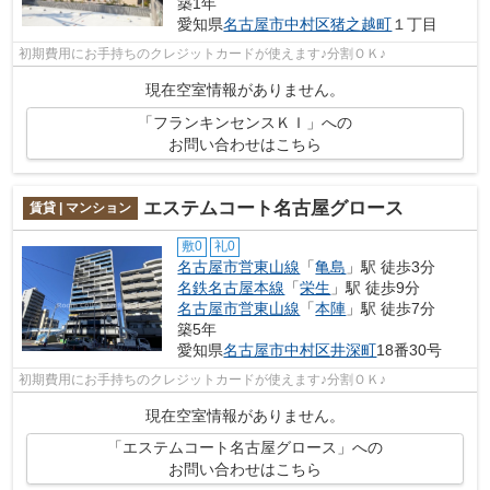
築1年
愛知県
名古屋市中村区
猪之越町
１丁目
初期費用にお手持ちのクレジットカードが使えます♪分割ＯＫ♪
現在空室情報がありません。
「フランキンセンスＫＩ」への
お問い合わせはこちら
エステムコート名古屋グロース
賃貸 | マンション
敷0
礼0
名古屋市営東山線
「
亀島
」駅 徒歩3分
名鉄名古屋本線
「
栄生
」駅 徒歩9分
名古屋市営東山線
「
本陣
」駅 徒歩7分
築5年
愛知県
名古屋市中村区
井深町
18番30号
初期費用にお手持ちのクレジットカードが使えます♪分割ＯＫ♪
現在空室情報がありません。
「エステムコート名古屋グロース」への
お問い合わせはこちら