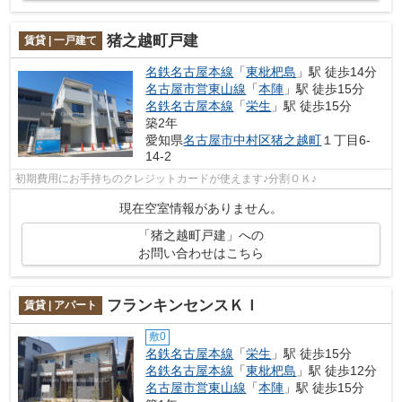
猪之越町戸建
賃貸 | 一戸建て
名鉄名古屋本線
「
東枇杷島
」駅 徒歩14分
名古屋市営東山線
「
本陣
」駅 徒歩15分
名鉄名古屋本線
「
栄生
」駅 徒歩15分
築2年
愛知県
名古屋市中村区
猪之越町
１丁目6-
14-2
初期費用にお手持ちのクレジットカードが使えます♪分割ＯＫ♪
現在空室情報がありません。
「猪之越町戸建」への
お問い合わせはこちら
フランキンセンスＫＩ
賃貸 | アパート
敷0
名鉄名古屋本線
「
栄生
」駅 徒歩15分
名鉄名古屋本線
「
東枇杷島
」駅 徒歩12分
名古屋市営東山線
「
本陣
」駅 徒歩15分