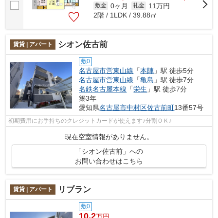
0ヶ月
11万円
敷金
礼金
2階 / 1LDK / 39.88㎡
シオン佐古前
賃貸 | アパート
敷0
名古屋市営東山線
「
本陣
」駅 徒歩5分
名古屋市営東山線
「
亀島
」駅 徒歩7分
名鉄名古屋本線
「
栄生
」駅 徒歩7分
築3年
愛知県
名古屋市中村区
佐古前町
13番57号
初期費用にお手持ちのクレジットカードが使えます♪分割ＯＫ♪
現在空室情報がありません。
「シオン佐古前」への
お問い合わせはこちら
リブラン
賃貸 | アパート
敷0
10.2
万円