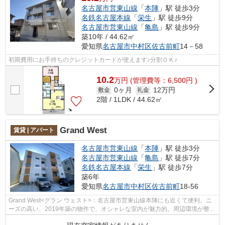
名古屋市営東山線
「
本陣
」駅 徒歩3分
名鉄名古屋本線
「
栄生
」駅 徒歩9分
名古屋市営東山線
「
亀島
」駅 徒歩9分
築10年 / 44.62㎡
愛知県
名古屋市中村区
佐古前町
14－58
初期費用にお手持ちのクレジットカードが使えます♪分割ＯＫ♪
10.2
万
円
(管理費等：6,500円 )
0ヶ月
12万円
敷金
礼金
2階 / 1LDK / 44.62㎡
Grand West
賃貸 | アパート
名古屋市営東山線
「
本陣
」駅 徒歩3分
名古屋市営東山線
「
亀島
」駅 徒歩7分
名鉄名古屋本線
「
栄生
」駅 徒歩7分
築6年
愛知県
名古屋市中村区
佐古前町
18-56
Grand West<グラン ウェスト>：名古屋市営東山線本陣にも近くて便利。ニ
ーズの高い、2019年築の物件で、オシャレな室内が魅力的。周辺環境が整っ
ていることの多い、充実のアパー...