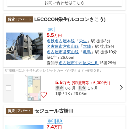
お問い合わせはこちら
LECOCON栄生(ルココンさこう)
賃貸 | アパート
敷0
5.5
万円
名鉄名古屋本線
「
栄生
」駅 徒歩3分
名古屋市営東山線
「
本陣
」駅 徒歩9分
名古屋市営東山線
「
亀島
」駅 徒歩10分
築1年 / 26.05㎡
愛知県
名古屋市中村区
栄生町
16番29号
初期費用にお手持ちのクレジットカードが使えます♪分割ＯＫ♪
5.5
万
円
(管理費等：6,000円 )
0ヶ月
1ヶ月
敷金
礼金
1階 / 1K / 26.05㎡
セジュール古橋Ⅲ
賃貸 | アパート
敷0
礼0
7.4
万円