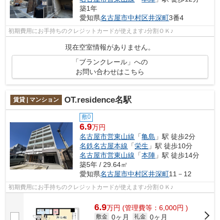
築1年
愛知県
名古屋市中村区
井深町
3番4
初期費用にお手持ちのクレジットカードが使えます♪分割ＯＫ♪
現在空室情報がありません。
「ブランクレール」への
お問い合わせはこちら
OT.residence名駅
賃貸 | マンション
敷0
6.9
万円
名古屋市営東山線
「
亀島
」駅 徒歩2分
名鉄名古屋本線
「
栄生
」駅 徒歩10分
名古屋市営東山線
「
本陣
」駅 徒歩14分
築5年 / 29.64㎡
愛知県
名古屋市中村区
井深町
11－12
初期費用にお手持ちのクレジットカードが使えます♪分割ＯＫ♪
6.9
万
円
(管理費等：6,000円 )
0ヶ月
0ヶ月
敷金
礼金