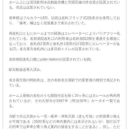
ホーム上には清涼飲料水自動販売機と空調完備の待合室が設置されてい
る。売店は設置されていない。
発車標はフルカラーLED。以前は反転フラップ式2段表示を使用してお
り、「備考」欄はなく括弧書きで表示されていた。
両改札口ともにホームまでの経路はエレベーターによりバリアフリー化
されている。名鉄病院改札口の利用者は名鉄病院2階を通過する構造に
なっており、改札内2箇所と改札外1箇所の計3箇所にエレベーターがあ
る[7]。名古屋方改札内には多目的トイレが設置されている。
名鉄病院改札口横にμstar stationが設置されている[8]。
駅自動放送導入済み。
名古屋方面の時刻表は、次の名鉄名古屋駅での変更後の種別で表記され
ている。
ホーム上屋根の支柱のうち階段付近を除く20ヶ所には古レールが再利用
されているが、その大部分が1897年（明治30年）カーネギー製であ
る。
当駅で犬山方面から一宮・岐阜・津島方面（逆も可能）の対面乗り換え
が可能である（3500系などの車内案内には表示されないが、急行以下
の列車では車掌が乗り換え案内の放送をすることがある）。但し、ただ