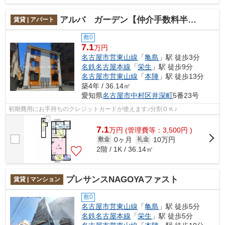
アルバ ガーデン【仲介手数料半額】
賃貸 | アパート
敷0
7.1
万円
名古屋市営東山線
「
亀島
」駅 徒歩3分
名鉄名古屋本線
「
栄生
」駅 徒歩9分
名古屋市営東山線
「
本陣
」駅 徒歩13分
築4年 / 36.14㎡
愛知県
名古屋市中村区
井深町
5番23号
初期費用にお手持ちのクレジットカードが使えます♪分割ＯＫ♪
7.1
万
円
(管理費等：3,500円 )
0ヶ月
10万円
敷金
礼金
2階 / 1K / 36.14㎡
プレサンスNAGOYAファスト
賃貸 | マンション
敷0
名古屋市営東山線
「
亀島
」駅 徒歩5分
名鉄名古屋本線
「
栄生
」駅 徒歩5分