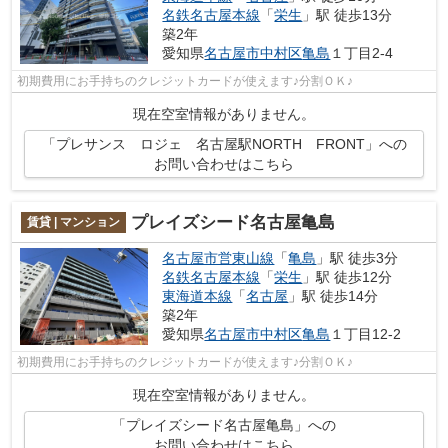
名鉄名古屋本線
「
栄生
」駅 徒歩13分
築2年
愛知県
名古屋市中村区
亀島
１丁目2-4
初期費用にお手持ちのクレジットカードが使えます♪分割ＯＫ♪
現在空室情報がありません。
「プレサンス ロジェ 名古屋駅NORTH FRONT」への
お問い合わせはこちら
プレイズシード名古屋亀島
賃貸 | マンション
名古屋市営東山線
「
亀島
」駅 徒歩3分
名鉄名古屋本線
「
栄生
」駅 徒歩12分
東海道本線
「
名古屋
」駅 徒歩14分
築2年
愛知県
名古屋市中村区
亀島
１丁目12-2
初期費用にお手持ちのクレジットカードが使えます♪分割ＯＫ♪
現在空室情報がありません。
「プレイズシード名古屋亀島」への
お問い合わせはこちら