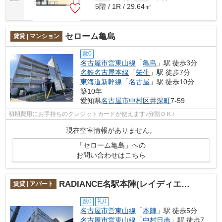
5階 / 1R / 29.64㎡
セローム亀島
賃貸 | マンション
敷0
名古屋市営東山線
「
亀島
」駅 徒歩3分
名鉄名古屋本線
「
栄生
」駅 徒歩7分
東海道新幹線
「
名古屋
」駅 徒歩10分
築10年
愛知県
名古屋市中村区
井深町
7-59
初期費用にお手持ちのクレジットカードが使えます♪分割ＯＫ♪
現在空室情報がありません。
「セローム亀島」への
お問い合わせはこちら
RADIANCE名駅本陣(レイディエンス名駅本陣)
賃貸 | アパート
敷0
礼0
名古屋市営東山線
「
本陣
」駅 徒歩5分
名古屋市営東山線
「
中村日赤
」駅 徒歩7