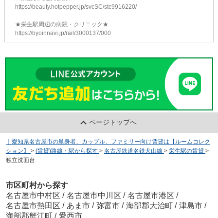
https://beauty.hotpepper.jp/svcSC/stc9916220/
★栄生駅周辺の病院・クリニック★
https://byoinnavi.jp/rail/3000137/000
ページトップへ
｜愛知県名古屋市の単身者、カップル、ファミリー向け賃貸は【ルームコレク
ション】
>
(賃貸)路線・駅から探す
>
名古屋鉄道名鉄犬山線
>
栄生駅の賃貸
>
独立洗面台
市区町村から探す
名古屋市中村区
/
名古屋市中川区
/
名古屋市港区
/
名古屋市熱田区
/
あま市
/
弥富市
/
海部郡大治町
/
津島市
/
海部郡蟹江町
/
愛西市