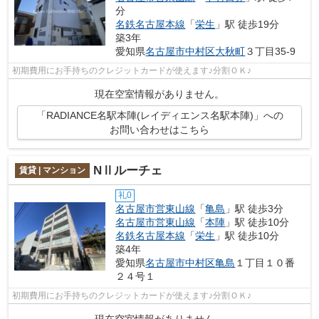
分
名鉄名古屋本線
「
栄生
」駅 徒歩19分
築3年
愛知県
名古屋市中村区
大秋町
３丁目35-9
初期費用にお手持ちのクレジットカードが使えます♪分割ＯＫ♪
現在空室情報がありません。
「RADIANCE名駅本陣(レイディエンス名駅本陣)」への
お問い合わせはこちら
NⅡルーチェ
賃貸 | マンション
礼0
名古屋市営東山線
「
亀島
」駅 徒歩3分
名古屋市営東山線
「
本陣
」駅 徒歩10分
名鉄名古屋本線
「
栄生
」駅 徒歩10分
築4年
愛知県
名古屋市中村区
亀島
１丁目１０番
２４号１
初期費用にお手持ちのクレジットカードが使えます♪分割ＯＫ♪