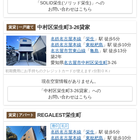
「SOLID栄生(ソリッド栄生)」への
お問い合わせはこちら
中村区栄生町3-26貸家
賃貸 | 一戸建て
名鉄名古屋本線
「
栄生
」駅 徒歩5分
名鉄名古屋本線
「
東枇杷島
」駅 徒歩10分
名古屋市営東山線
「
亀島
」駅 徒歩13分
築2年
愛知県
名古屋市中村区
栄生町
3-26
初期費用にお手持ちのクレジットカードが使えます♪分割ＯＫ♪
現在空室情報がありません。
「中村区栄生町3-26貸家」への
お問い合わせはこちら
REGALEST栄生町
賃貸 | アパート
敷0
礼0
名鉄名古屋本線
「
栄生
」駅 徒歩5分
名鉄名古屋本線
「
東枇杷島
」駅 徒歩10分