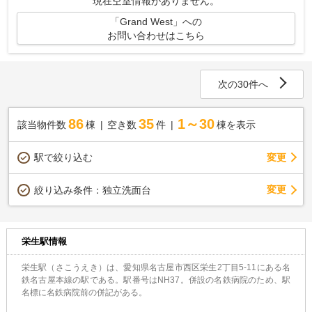
現在空室情報がありません。
「Grand West」への
お問い合わせはこちら
次の30件へ
86
35
1～30
該当物件数
棟
空き数
件
棟を表示
駅で絞り込む
変更
変更
絞り込み条件：
独立洗面台
栄生駅情報
栄生駅（さこうえき）は、愛知県名古屋市西区栄生2丁目5-11にある名
鉄名古屋本線の駅である。駅番号はNH37。併設の名鉄病院のため、駅
名標に名鉄病院前の併記がある。