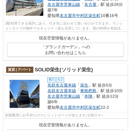
名古屋市営東山線
「
名古屋
」駅 徒歩26分
築7年
愛知県
名古屋市中村区
栄生町
10番16号
2駅利用できる場所にあり、行き先に合わせて使い分けができます。マンシ
ョンタイプの物件でセキュリティ面も充実しています。朝の時間を有効活用
できる敷地内ごみ置き場のあるマンショ...
現在空室情報がありません。
「グランドガーデン」への
お問い合わせはこちら
SOLID栄生(ソリッド栄生)
賃貸 | アパート
敷0
礼0
名鉄名古屋本線
「
栄生
」駅 徒歩5分
名鉄名古屋本線
「
東枇杷島
」駅 徒歩10分
名古屋市営東山線
「
本陣
」駅 徒歩12分
築6年
愛知県
名古屋市中村区
栄生町
22-2
初期費用にお手持ちのクレジットカードが使えます♪分割ＯＫ♪
現在空室情報がありません。