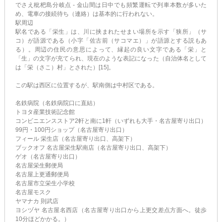
でさえ枇杷島分岐点 - 金山間は日中でも頻繁運転で列車本数が多いた
め、電車の接続待ち（連絡）は基本的に行われない。
駅周辺
駅名である「栄生」は、川に挟まれたせまい場所を示す「狭所」（サ
コ）が語源である（小字「佐古前（サコマエ）」が語源とする説もあ
る）。周辺の住民の意思によって、縁起の良い文字である「栄」と
「生」の文字が充てられ、現在のような表記になった（自治体名として
は「栄（さこ）村」とされた）[15]。
この駅は西区に位置するが、駅南側は中村区である。
名鉄病院（名鉄病院口に直結）
トヨタ産業技術記念館
コンビニエンスストア2軒と南に1軒（いずれも大手・名古屋寄り出口）
99円・100円ショップ（名古屋寄り出口）
フィール 栄生店（名古屋寄り出口、高架下）
ブックオフ 名古屋栄生駅南店（名古屋寄り出口、高架下）
ゲオ（名古屋寄り出口）
名古屋栄生郵便局
名古屋上更通郵便局
名古屋市立栄生小学校
名古屋モスク
ヤマナカ 則武店
ヨシヅヤ 名古屋名西店（名古屋寄り出口から上更交差点方面へ。徒歩
10分ほどかかる。）