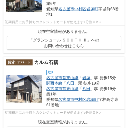
築6年
愛知県
名古屋市中村区
岩塚町
字城前68番
地1
初期費用にお手持ちのクレジットカードが使えます♪分割ＯＫ♪
現在空室情報がありません。
「グランシュール ＳＯＵＴＨ Ⅱ」への
お問い合わせはこちら
カルム石橋
賃貸 | アパート
敷0
名古屋市営東山線
「
岩塚
」駅 徒歩15分
関西本線
「
八田
」駅 徒歩19分
名古屋市営東山線
「
八田
」駅 徒歩19分
築1年
愛知県
名古屋市中村区
岩塚町
字林高寺東
61番地1
初期費用にお手持ちのクレジットカードが使えます♪分割ＯＫ♪
現在空室情報がありません。