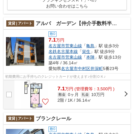
「フランキンセンスＫＩ」への
お問い合わせはこちら
アルバ ガーデン【仲介手数料半額】
賃貸 | アパート
敷0
7.1
万円
名古屋市営東山線
「
亀島
」駅 徒歩3分
名鉄名古屋本線
「
栄生
」駅 徒歩9分
名古屋市営東山線
「
本陣
」駅 徒歩13分
築4年 / 36.14㎡
愛知県
名古屋市中村区
井深町
5番23号
初期費用にお手持ちのクレジットカードが使えます♪分割ＯＫ♪
7.1
万
円
(管理費等：3,500円 )
0ヶ月
10万円
敷金
礼金
2階 / 1K / 36.14㎡
ブランクレール
賃貸 | アパート
敷0