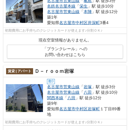
名古屋市営東山線
「
亀島
」駅 徒歩3分
名鉄名古屋本線
「
栄生
」駅 徒歩10分
名古屋市営東山線
「
本陣
」駅 徒歩12分
築1年
愛知県
名古屋市中村区
井深町
3番4
初期費用にお手持ちのクレジットカードが使えます♪分割ＯＫ♪
現在空室情報がありません。
「ブランクレール」への
お問い合わせはこちら
Ｄ－ｒｏｏｍ岩塚
賃貸 | アパート
敷0
名古屋市営東山線
「
岩塚
」駅 徒歩3分
名古屋市営東山線
「
八田
」駅 徒歩10分
関西本線
「
八田
」駅 徒歩12分
築9年
愛知県
名古屋市中村区
岩塚町
１丁目89番
地
初期費用にお手持ちのクレジットカードが使えます♪分割ＯＫ♪