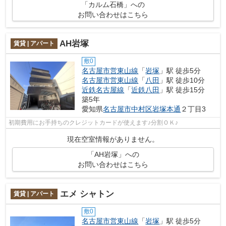
「カルム石橋」への
お問い合わせはこちら
AH岩塚
賃貸 | アパート
敷0
名古屋市営東山線
「
岩塚
」駅 徒歩5分
名古屋市営東山線
「
八田
」駅 徒歩10分
近鉄名古屋線
「
近鉄八田
」駅 徒歩15分
築5年
愛知県
名古屋市中村区
岩塚本通
２丁目3
初期費用にお手持ちのクレジットカードが使えます♪分割ＯＫ♪
現在空室情報がありません。
「AH岩塚」への
お問い合わせはこちら
エメ シャトン
賃貸 | アパート
敷0
名古屋市営東山線
「
岩塚
」駅 徒歩5分