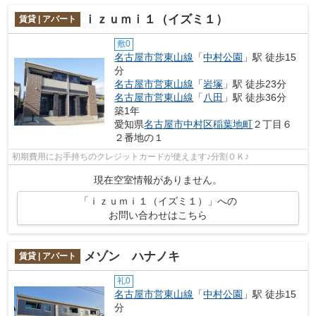
ｉｚｕｍｉ１（イズミ１）
賃貸 | アパート
敷0
名古屋市営東山線
「
中村公園
」駅 徒歩15
分
名古屋市営東山線
「
岩塚
」駅 徒歩23分
名古屋市営東山線
「
八田
」駅 徒歩36分
築1年
愛知県
名古屋市中村区
稲葉地町
２丁目６
２番地の１
初期費用にお手持ちのクレジットカードが使えます♪分割ＯＫ♪
現在空室情報がありません。
「ｉｚｕｍｉ１（イズミ１）」への
お問い合わせはこちら
メゾン ハナノキ
賃貸 | アパート
礼0
名古屋市営東山線
「
中村公園
」駅 徒歩15
分