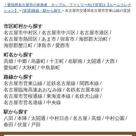
｜愛知県名古屋市の単身者、カップル、ファミリー向け賃貸は【ルームコレク
ション】
>
(賃貸)路線・駅から探す
>
名古屋市交通局名古屋市営東山線の賃貸
市区町村から探す
名古屋市中村区
/
名古屋市中川区
/
名古屋市港区
/
名古屋市熱田区
/
あま市
/
弥富市
/
海部郡大治町
/
海部郡蟹江町
/
津島市
/
愛西市
町名から探す
高畑
/
中郷
/
烏森町
/
十王町
/
名駅南
/
太閤通
/
大西
/
愛知町
/
大秋町
/
中島新町
路線から探す
名古屋市営東山線
/
近鉄名古屋線
/
関西本線
/
名古屋臨海高速あおなみ線
/
名鉄名古屋本線
/
名古屋市営桜通線
/
東海道本線
/
名鉄犬山線
/
名古屋市営名港線
/
中央線
駅から探す
八田
/
本陣
/
太閤通
/
中村日赤
/
名古屋
/
高畑
/
中村公園
/
春田
/
伏屋
/
戸田