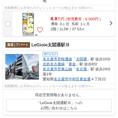
地
初期費用にお手持ちのクレジットカードが使えます♪分割ＯＫ♪
8.9
万
円
(管理費等：6,500円 )
0ヶ月
1ヶ月
敷金
礼金
2階 / 1LDK / 37.53㎡
LeGioie太閤通駅Ⅲ
賃貸 | アパート
敷0
礼0
名古屋市営桜通線
「
太閤通
」駅 徒歩10分
近鉄名古屋線
「
黄金
」駅 徒歩8分
名古屋市営東山線
「
名古屋
」駅 徒歩24分
築1年
愛知県
名古屋市中村区
黄金通
４丁目22
初期費用にお手持ちのクレジットカードが使えます♪分割ＯＫ♪
現在空室情報がありません。
「LeGioie太閤通駅Ⅲ」への
お問い合わせはこちら