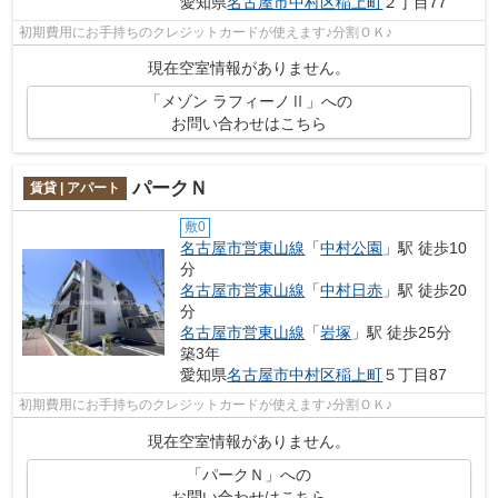
愛知県
名古屋市中村区
稲上町
２丁目77
初期費用にお手持ちのクレジットカードが使えます♪分割ＯＫ♪
現在空室情報がありません。
「メゾン ラフィーノⅡ」への
お問い合わせはこちら
パークＮ
賃貸 | アパート
敷0
名古屋市営東山線
「
中村公園
」駅 徒歩10
分
名古屋市営東山線
「
中村日赤
」駅 徒歩20
分
名古屋市営東山線
「
岩塚
」駅 徒歩25分
築3年
愛知県
名古屋市中村区
稲上町
５丁目87
初期費用にお手持ちのクレジットカードが使えます♪分割ＯＫ♪
現在空室情報がありません。
「パークＮ」への
お問い合わせはこちら