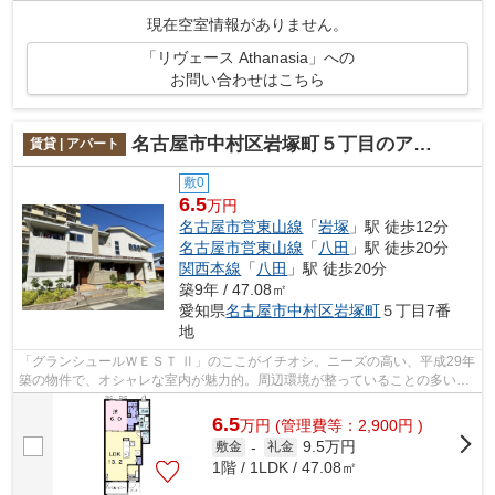
現在空室情報がありません。
「リヴェース Athanasia」への
お問い合わせはこちら
名古屋市中村区岩塚町５丁目のアパート
賃貸 | アパート
敷0
6.5
万円
名古屋市営東山線
「
岩塚
」駅 徒歩12分
名古屋市営東山線
「
八田
」駅 徒歩20分
関西本線
「
八田
」駅 徒歩20分
築9年 / 47.08㎡
愛知県
名古屋市中村区
岩塚町
５丁目7番
地
「グランシュールＷＥＳＴ Ⅱ」のここがイチオシ。ニーズの高い、平成29年
築の物件で、オシャレな室内が魅力的。周辺環境が整っていることの多い、
充実のアパート物件。駅まで徒歩14分...
6.5
万
円
(管理費等：2,900円 )
9.5万円
敷金
-
礼金
1階 / 1LDK / 47.08㎡