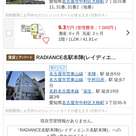
愛知県
名古屋市中村区
大秋町
２丁目31番
11､31番､31番2（地番）
初期費用にお手持ちのクレジットカードが使えます♪分割ＯＫ♪
9.3
万
円
(管理費等：7,000円 )
0ヶ月
2ヶ月
敷金
礼金
1階 / 1LDK / 41.81㎡
RADIANCE名駅本陣(レイディエンス名駅本陣)
賃貸 | アパート
敷0
礼0
名古屋市営東山線
「
本陣
」駅 徒歩5分
名古屋市営東山線
「
中村日赤
」駅 徒歩7
分
名鉄名古屋本線
「
栄生
」駅 徒歩19分
築3年
愛知県
名古屋市中村区
大秋町
３丁目35-9
初期費用にお手持ちのクレジットカードが使えます♪分割ＯＫ♪
現在空室情報がありません。
「RADIANCE名駅本陣(レイディエンス名駅本陣)」への