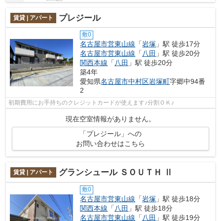
プレジール
賃貸 | アパート
敷0
名古屋市営東山線
「
岩塚
」駅 徒歩17分
名古屋市営東山線
「
八田
」駅 徒歩20分
関西本線
「
八田
」駅 徒歩20分
築4年
愛知県
名古屋市中村区
岩塚町
字郷中94番
2
初期費用にお手持ちのクレジットカードが使えます♪分割ＯＫ♪
現在空室情報がありません。
「プレジール」への
お問い合わせはこちら
グランシュール ＳＯＵＴＨ Ⅱ
賃貸 | アパート
敷0
名古屋市営東山線
「
岩塚
」駅 徒歩18分
関西本線
「
八田
」駅 徒歩18分
名古屋市営東山線
「
八田
」駅 徒歩19分