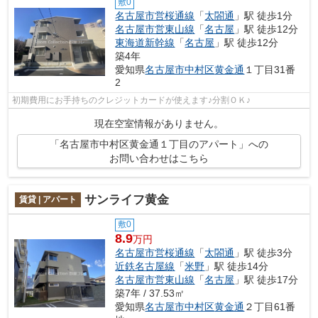
敷0
名古屋市営桜通線
「
太閤通
」駅 徒歩1分
名古屋市営東山線
「
名古屋
」駅 徒歩12分
東海道新幹線
「
名古屋
」駅 徒歩12分
築4年
愛知県
名古屋市中村区
黄金通
１丁目31番
2
初期費用にお手持ちのクレジットカードが使えます♪分割ＯＫ♪
現在空室情報がありません。
「名古屋市中村区黄金通１丁目のアパート」への
お問い合わせはこちら
サンライフ黄金
賃貸 | アパート
敷0
8.9
万円
名古屋市営桜通線
「
太閤通
」駅 徒歩3分
近鉄名古屋線
「
米野
」駅 徒歩14分
名古屋市営東山線
「
名古屋
」駅 徒歩17分
築7年 / 37.53㎡
愛知県
名古屋市中村区
黄金通
２丁目61番