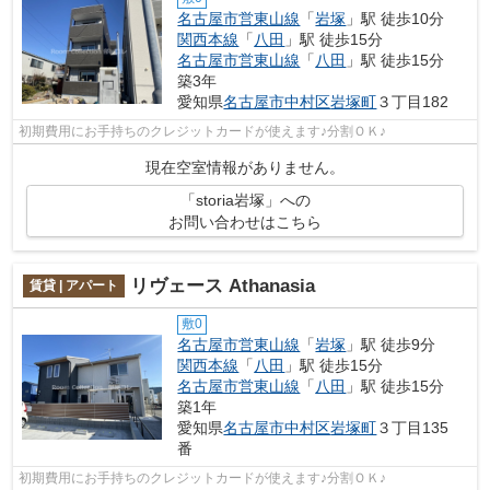
名古屋市営東山線
「
岩塚
」駅 徒歩10分
関西本線
「
八田
」駅 徒歩15分
名古屋市営東山線
「
八田
」駅 徒歩15分
築3年
愛知県
名古屋市中村区
岩塚町
３丁目182
初期費用にお手持ちのクレジットカードが使えます♪分割ＯＫ♪
現在空室情報がありません。
「storia岩塚」への
お問い合わせはこちら
リヴェース Athanasia
賃貸 | アパート
敷0
名古屋市営東山線
「
岩塚
」駅 徒歩9分
関西本線
「
八田
」駅 徒歩15分
名古屋市営東山線
「
八田
」駅 徒歩15分
築1年
愛知県
名古屋市中村区
岩塚町
３丁目135
番
初期費用にお手持ちのクレジットカードが使えます♪分割ＯＫ♪