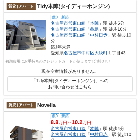
Tidy本陣(タイディーホンジン)
賃貸 | アパート
敷0
新築
名古屋市営東山線
「
本陣
」駅 徒歩5分
名古屋市営東山線
「
亀島
」駅 徒歩10分
名古屋市営東山線
「
中村日赤
」駅 徒歩10
分
築1年未満
愛知県
名古屋市中村区
大秋町
１丁目43
初期費用にお手持ちのクレジットカードが使えます♪分割ＯＫ♪
現在空室情報がありません。
「Tidy本陣(タイディーホンジン)」への
お問い合わせはこちら
Novella
賃貸 | アパート
敷0
新築
8.8
10.2
万円～
万円
名古屋市営東山線
「
本陣
」駅 徒歩4分
名古屋市営東山線
「
中村日赤
」駅 徒歩10