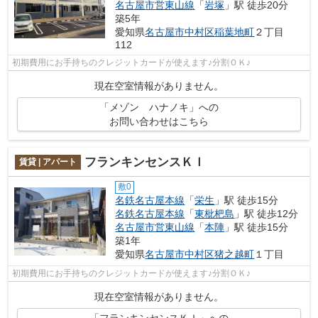
名古屋市営東山線
「
岩塚
」駅 徒歩20分
築5年
愛知県
名古屋市中村区
稲葉地町
２丁目
112
初期費用にお手持ちのクレジットカードが使えます♪分割ＯＫ♪
現在空室情報がありません。
「メゾン ハナノキ」への
お問い合わせはこちら
フランキンセンスＫＩ
賃貸 | アパート
敷0
名鉄名古屋本線
「
栄生
」駅 徒歩15分
名鉄名古屋本線
「
東枇杷島
」駅 徒歩12分
名古屋市営東山線
「
本陣
」駅 徒歩15分
築1年
愛知県
名古屋市中村区
猪之越町
１丁目
初期費用にお手持ちのクレジットカードが使えます♪分割ＯＫ♪
現在空室情報がありません。