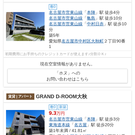
敷0
名古屋市営東山線
「
本陣
」駅 徒歩4分
名古屋市営東山線
「
亀島
」駅 徒歩10分
名古屋市営東山線
「
中村日赤
」駅 徒歩10
分
築5年
愛知県
名古屋市中村区
大秋町
２丁目90番
1
初期費用にお手持ちのクレジットカードが使えます♪分割ＯＫ♪
現在空室情報がありません。
「ホヌ」への
お問い合わせはこちら
GRAND D-ROOM大秋
賃貸 | アパート
敷0
新築
9.3
万円
名古屋市営東山線
「
本陣
」駅 徒歩3分
東海道本線
「
名古屋
」駅 徒歩20分
築1年未満 / 41.81㎡