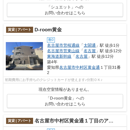
「シュエット」への
お問い合わせはこちら
D-room黄金
賃貸 | アパート
敷0
名古屋市営桜通線
「
太閤通
」駅 徒歩1分
名古屋市営東山線
「
名古屋
」駅 徒歩12分
東海道新幹線
「
名古屋
」駅 徒歩12分
築4年
愛知県
名古屋市中村区
黄金通
１丁目31番
2
初期費用にお手持ちのクレジットカードが使えます♪分割ＯＫ♪
現在空室情報がありません。
「D-room黄金」への
お問い合わせはこちら
名古屋市中村区黄金通１丁目のアパート
賃貸 | アパート