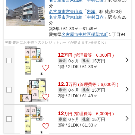
名古屋市営東山線
「
中村公園
」駅 徒歩15
分
名古屋市営東山線
「
岩塚
」駅 徒歩20分
名古屋市営東山線
「
中村日赤
」駅 徒歩25
分
築3年 / 61.33㎡～61.49㎡
愛知県
名古屋市中村区
稲葉地町
１丁目94
初期費用にお手持ちのクレジットカードが使えます♪分割ＯＫ♪
12
万
円
(管理費等：6,000円 )
0ヶ月
15万円
敷金
礼金
1階 / 2LDK / 61.33㎡
12.3
万
円
(管理費等：6,000円 )
0ヶ月
15万円
敷金
礼金
2階 / 2LDK / 61.49㎡
12
万
円
(管理費等：6,000円 )
0ヶ月
15万円
敷金
礼金
3階 / 2LDK / 61.33㎡