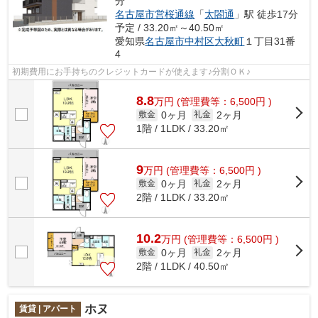
分
名古屋市営桜通線
「
太閤通
」駅 徒歩17分
予定 / 33.20㎡～40.50㎡
愛知県
名古屋市中村区
大秋町
１丁目31番
4
初期費用にお手持ちのクレジットカードが使えます♪分割ＯＫ♪
8.8
万
円
(管理費等：6,500円 )
0ヶ月
2ヶ月
敷金
礼金
1階 / 1LDK / 33.20㎡
9
万
円
(管理費等：6,500円 )
0ヶ月
2ヶ月
敷金
礼金
2階 / 1LDK / 33.20㎡
10.2
万
円
(管理費等：6,500円 )
0ヶ月
2ヶ月
敷金
礼金
2階 / 1LDK / 40.50㎡
ホヌ
賃貸 | アパート