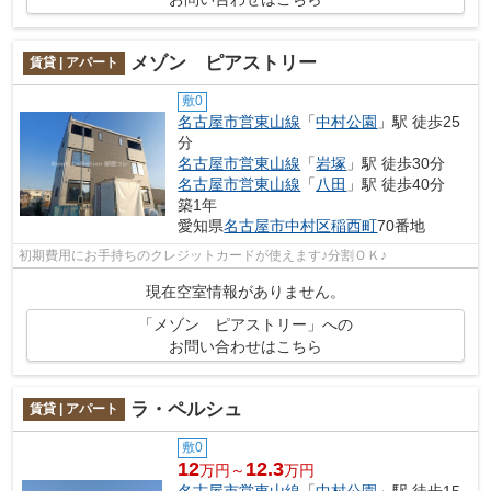
メゾン ピアストリー
賃貸 | アパート
敷0
名古屋市営東山線
「
中村公園
」駅 徒歩25
分
名古屋市営東山線
「
岩塚
」駅 徒歩30分
名古屋市営東山線
「
八田
」駅 徒歩40分
築1年
愛知県
名古屋市中村区
稲西町
70番地
初期費用にお手持ちのクレジットカードが使えます♪分割ＯＫ♪
現在空室情報がありません。
「メゾン ピアストリー」への
お問い合わせはこちら
ラ・ペルシュ
賃貸 | アパート
敷0
12
12.3
万円～
万円