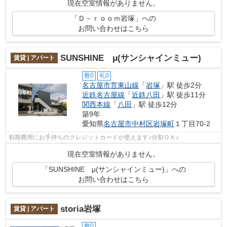
現在空室情報がありません。
「Ｄ－ｒｏｏｍ岩塚」への
お問い合わせはこちら
SUNSHINE μ(サンシャインミュー)
賃貸 | アパート
敷0
礼0
名古屋市営東山線
「
岩塚
」駅 徒歩2分
近鉄名古屋線
「
近鉄八田
」駅 徒歩11分
関西本線
「
八田
」駅 徒歩12分
築9年
愛知県
名古屋市中村区
岩塚町
１丁目70-2
初期費用にお手持ちのクレジットカードが使えます♪分割ＯＫ♪
現在空室情報がありません。
「SUNSHINE μ(サンシャインミュー)」への
お問い合わせはこちら
storia岩塚
賃貸 | アパート
敷0