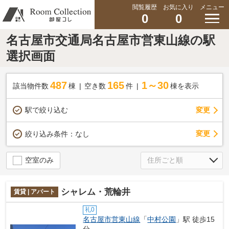
閲覧履歴
お気に入り
メニュー
0
0
名古屋市交通局名古屋市営東山線の駅
選択画面
487
165
1～30
該当物件数
棟
空き数
件
棟を表示
駅で絞り込む
変更
変更
絞り込み条件：
なし
空室のみ
シャレム・荒輪井
賃貸 | アパート
礼0
名古屋市営東山線
「
中村公園
」駅 徒歩15
分