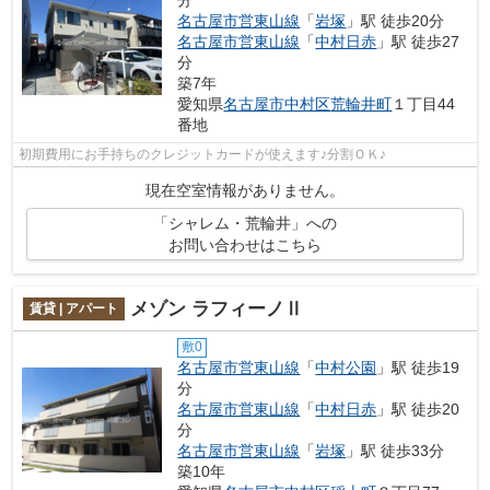
名古屋市営東山線
「
岩塚
」駅 徒歩20分
名古屋市営東山線
「
中村日赤
」駅 徒歩27
分
築7年
愛知県
名古屋市中村区
荒輪井町
１丁目44
番地
初期費用にお手持ちのクレジットカードが使えます♪分割ＯＫ♪
現在空室情報がありません。
「シャレム・荒輪井」への
お問い合わせはこちら
メゾン ラフィーノⅡ
賃貸 | アパート
敷0
名古屋市営東山線
「
中村公園
」駅 徒歩19
分
名古屋市営東山線
「
中村日赤
」駅 徒歩20
分
名古屋市営東山線
「
岩塚
」駅 徒歩33分
築10年