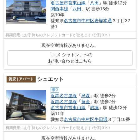
名古屋市営東山線
「
八田
」駅 徒歩12分
関西本線
「
八田
」駅 徒歩15分
築10年
愛知県
名古屋市中村区
岩塚本通
３丁目32
番1
初期費用にお手持ちのクレジットカードが使えます♪分割ＯＫ♪
現在空室情報がありません。
「エメ シャトン」への
お問い合わせはこちら
シュエット
賃貸 | アパート
敷0
近鉄名古屋線
「
烏森
」駅 徒歩2分
近鉄名古屋線
「
黄金
」駅 徒歩7分
名古屋市営東山線
「
岩塚
」駅 徒歩13分
築11年
愛知県
名古屋市中村区
牛田通
３丁目10番
初期費用にお手持ちのクレジットカードが使えます♪分割ＯＫ♪
現在空室情報がありません。