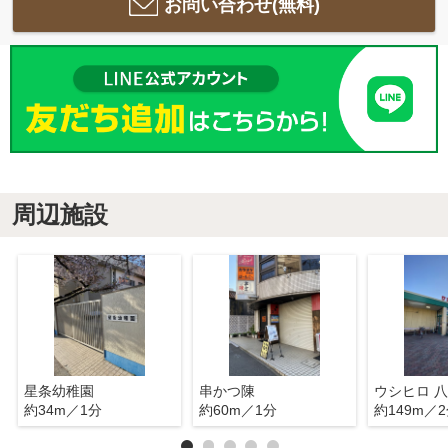
お問い合わせ(無料)
周辺施設
星条幼稚園
串かつ陳
ウシヒロ 
約34m／1分
約60m／1分
約149m／