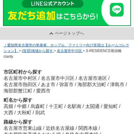
ページトップへ
｜愛知県名古屋市の単身者、カップル、ファミリー向け賃貸は【ルームコレク
ション】
>
(賃貸)地域から探す
>
名古屋市中川区
>
S-RESIDENCE尾頭橋
clarity
市区町村から探す
名古屋市中村区
/
名古屋市中川区
/
名古屋市港区
/
名古屋市熱田区
/
あま市
/
弥富市
/
海部郡大治町
/
津島市
/
海部郡蟹江町
/
愛西市
町名から探す
高畑
/
中郷
/
烏森町
/
十王町
/
名駅南
/
太閤通
/
愛知町
/
大西
/
大秋町
/
則武
路線から探す
名古屋市営東山線
/
近鉄名古屋線
/
関西本線
/