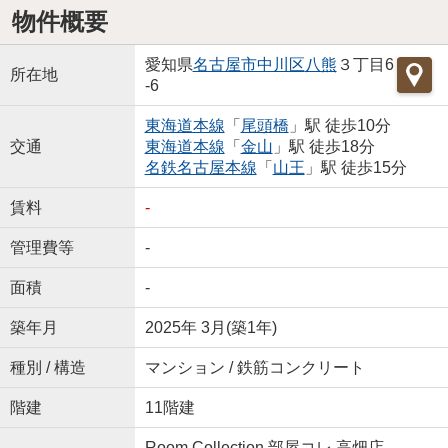
物件概要
愛知県
名古屋市中川区
八熊
３丁目6
所在地
-6
東海道本線
「
尾頭橋
」駅 徒歩10分
交通
東海道本線
「
金山
」駅 徒歩18分
名鉄名古屋本線
「
山王
」駅 徒歩15分
賃料
-
管理費等
-
面積
-
築年月
2025年 3月(築1年)
種別 / 構造
マンション / 鉄筋コンクリート
階建
11階建
Room Collection 部屋コレ 高畑店