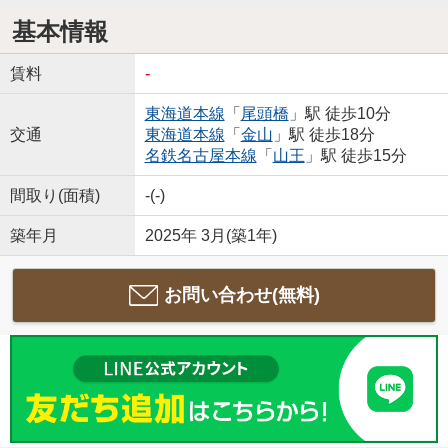
基本情報
賃料
-
東海道本線
「
尾頭橋
」駅 徒歩10分
交通
東海道本線
「
金山
」駅 徒歩18分
名鉄名古屋本線
「
山王
」駅 徒歩15分
間取り(面積)
-(-)
築年月
2025年 3月(築1年)
お問い合わせ(無料)