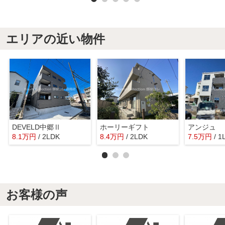
エリアの近い物件
DEVELD中郷Ⅱ
ホーリーギフト
アンジュ
8.1
万
円
/ 2LDK
8.4
万
円
/ 2LDK
7.5
万
円
/ 1
お客様の声