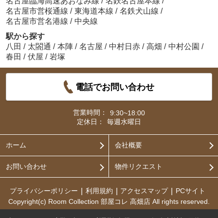
名古屋臨海高速あおなみ線
/
名鉄名古屋本線
/
名古屋市営桜通線
/
東海道本線
/
名鉄犬山線
/
名古屋市営名港線
/
中央線
駅から探す
八田
/
太閤通
/
本陣
/
名古屋
/
中村日赤
/
高畑
/
中村公園
/
春田
/
伏屋
/
岩塚
電話でお問い合わせ
営業時間：
9:30~18:00
定休日：
毎週水曜日
ホーム
会社概要
お問い合わせ
物件リクエスト
プライバシーポリシー
利用規約
アクセスマップ
PCサイト
Copyright(c) Room Collection 部屋コレ 高畑店 All rights reserved.