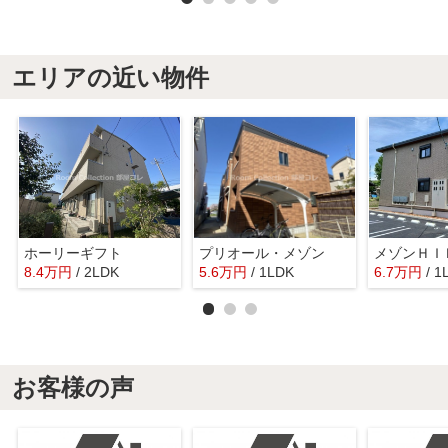
エリアの近い物件
ホーリーギフト
プリオール・メゾン
メゾンＨＩ
8.4
万
円
/ 2LDK
5.6
万
円
/ 1LDK
6.7
万
円
/ 1
お客様の声