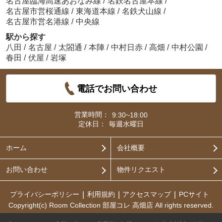
名古屋臨海高速あおなみ線
/
名鉄名古屋本線
/
名古屋市営桜通線
/
東海道本線
/
名鉄犬山線
/
名古屋市営名港線
/
中央線
駅から探す
八田
/
名古屋
/
太閤通
/
本陣
/
中村日赤
/
高畑
/
中村公園
/
春田
/
伏屋
/
岩塚
電話でお問い合わせ
営業時間：
9:30~18:00
定休日：
毎週水曜日
ホーム
会社概要
お問い合わせ
物件リクエスト
プライバシーポリシー
利用規約
アクセスマップ
PCサイト
Copyright(c) Room Collection 部屋コレ 高畑店 All rights reserved.