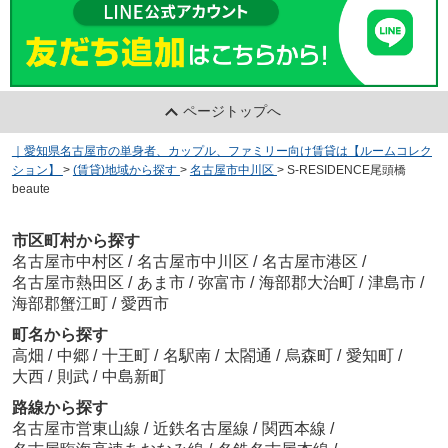
ページトップへ
｜愛知県名古屋市の単身者、カップル、ファミリー向け賃貸は【ルームコレク
ション】
>
(賃貸)地域から探す
>
名古屋市中川区
>
S-RESIDENCE尾頭橋
beaute
市区町村から探す
名古屋市中村区
/
名古屋市中川区
/
名古屋市港区
/
名古屋市熱田区
/
あま市
/
弥富市
/
海部郡大治町
/
津島市
/
海部郡蟹江町
/
愛西市
町名から探す
高畑
/
中郷
/
十王町
/
名駅南
/
太閤通
/
烏森町
/
愛知町
/
大西
/
則武
/
中島新町
路線から探す
名古屋市営東山線
/
近鉄名古屋線
/
関西本線
/