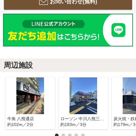
お問い合わせ(無料)
周辺施設
牛角 八熊通店
ローソン 中川八熊三丁目店
約102m／2分
約183m／3分
約179m／