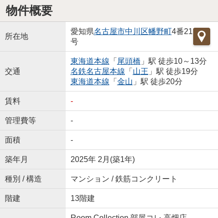
物件概要
愛知県
名古屋市中川区
幡野町
4番21
所在地
号
東海道本線
「
尾頭橋
」駅 徒歩10～13分
交通
名鉄名古屋本線
「
山王
」駅 徒歩19分
東海道本線
「
金山
」駅 徒歩20分
賃料
-
管理費等
-
面積
-
築年月
2025年 2月(築1年)
種別 / 構造
マンション / 鉄筋コンクリート
階建
13階建
Room Collection 部屋コレ 高畑店