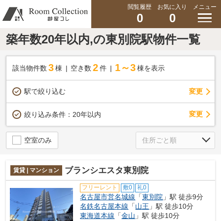
閲覧履歴
お気に入り
メニュー
0
0
築年数20年以内,の東別院駅物件一覧
3
2
1～3
該当物件数
棟
空き数
件
棟を表示
駅で絞り込む
変更
変更
絞り込み条件：
20年以内
空室のみ
ブランシエスタ東別院
賃貸 | マンション
フリーレント
敷0
礼0
名古屋市営名城線
「
東別院
」駅 徒歩9分
名鉄名古屋本線
「
山王
」駅 徒歩10分
東海道本線
「
金山
」駅 徒歩10分