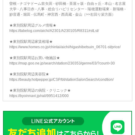
曽根 - ナゴヤドーム前矢田 - 砂田橋 - 茶屋ヶ坂 - 自由ヶ丘 - 本山 - 名古屋
大学 - 八事日赤 - 八事 - 総合リハビリセンター - 瑞穂運動場東 - 新瑞橋 -
妙音通 - 堀田 - 伝馬町 - 神宮西 - 西高蔵 - 金山（>>右回り栄方面）
★東別院駅周辺グルメ情報★
https://tabelog.com/aichi/A2301/A230105/R8311/rstLst/
★東別院駅周辺家賃相場★
https://www.homes.co.jp/chintai/aichi/higashibetsuin_06701-st/price/
★東別院駅周辺お買い物施設★
https://map.goo.ne.jp/search/station/230353/genre/03/?count=30
★東別院駅周辺美容院★
https://beauty.hotpepper.jp/CSP/bt/stationSalonSearch/condtion/
★東別院駅周辺の病院・クリニック★
https://byoinnavi.jp/rail/9951412/000