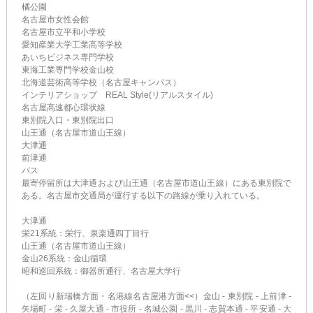
橘公園
名古屋市女性会館
名古屋市立平和小学校
愛知産業大学工業高等学校
あいちビジネス専門学校
東海工業専門学校金山校
北海道芸術高等学校（名古屋キャンパス）
インテリアショップ REAL Style(リアルスタイル)
名古屋高速都心環状線
東別院入口・東別院出口
山王通（名古屋市道山王線）
大津通
前津通
バス
最寄停留所は大津通および山王通（名古屋市道山王線）にある東別院で
ある。名古屋市交通局が運行する以下の路線が乗り入れている。
大津通
栄21系統：栄行、泉楽通四丁目行
山王通（名古屋市道山王線）
金山26系統：金山循環
昭和巡回系統：御器所通行、名古屋大学行
（左回り新瑞橋方面・名港線名古屋港方面<<）金山 - 東別院 - 上前津 -
矢場町 - 栄 - 久屋大通 - 市役所 - 名城公園 - 黒川 - 志賀本通 - 平安通 - 大