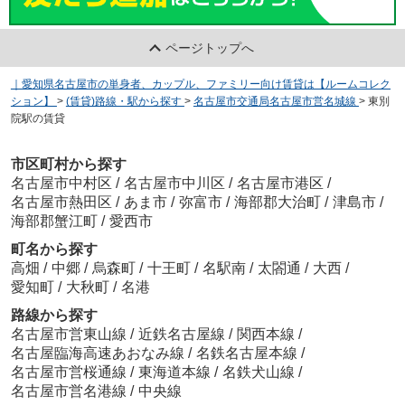
ページトップへ
｜愛知県名古屋市の単身者、カップル、ファミリー向け賃貸は【ルームコレク
ション】
>
(賃貸)路線・駅から探す
>
名古屋市交通局名古屋市営名城線
>
東別
院駅の賃貸
市区町村から探す
名古屋市中村区
/
名古屋市中川区
/
名古屋市港区
/
名古屋市熱田区
/
あま市
/
弥富市
/
海部郡大治町
/
津島市
/
海部郡蟹江町
/
愛西市
町名から探す
高畑
/
中郷
/
烏森町
/
十王町
/
名駅南
/
太閤通
/
大西
/
愛知町
/
大秋町
/
名港
路線から探す
名古屋市営東山線
/
近鉄名古屋線
/
関西本線
/
名古屋臨海高速あおなみ線
/
名鉄名古屋本線
/
名古屋市営桜通線
/
東海道本線
/
名鉄犬山線
/
名古屋市営名港線
/
中央線