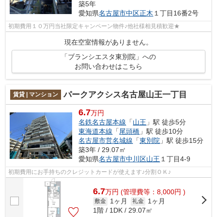
築5年
愛知県
名古屋市中区
正木
１丁目16番2号
初期費用１０万円当社限定キャンペーン物件♪他社様相見積歓迎★
現在空室情報がありません。
「ブランシエスタ東別院」への
お問い合わせはこちら
パークアクシス名古屋山王一丁目
賃貸 | マンション
6.7
万円
名鉄名古屋本線
「
山王
」駅 徒歩5分
東海道本線
「
尾頭橋
」駅 徒歩10分
名古屋市営名城線
「
東別院
」駅 徒歩15分
築3年 / 29.07㎡
愛知県
名古屋市中川区
山王
１丁目4-9
初期費用にお手持ちのクレジットカードが使えます♪分割ＯＫ♪
6.7
万
円
(管理費等：8,000円 )
1ヶ月
1ヶ月
敷金
礼金
1階 / 1DK / 29.07㎡