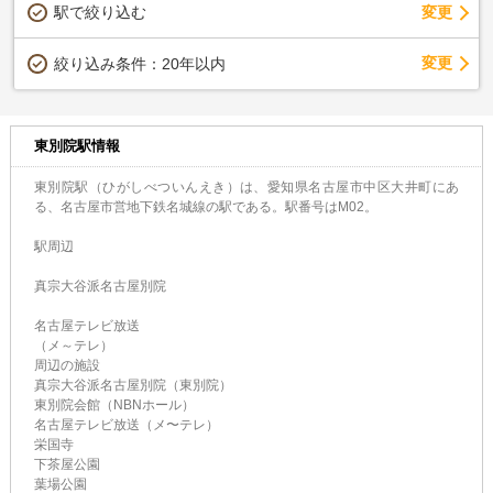
駅で絞り込む
変更
変更
絞り込み条件：
20年以内
東別院駅情報
東別院駅（ひがしべついんえき）は、愛知県名古屋市中区大井町にあ
る、名古屋市営地下鉄名城線の駅である。駅番号はM02。
駅周辺
真宗大谷派名古屋別院
名古屋テレビ放送
（メ～テレ）
周辺の施設
真宗大谷派名古屋別院（東別院）
東別院会館（NBNホール）
名古屋テレビ放送（メ〜テレ）
栄国寺
下茶屋公園
葉場公園