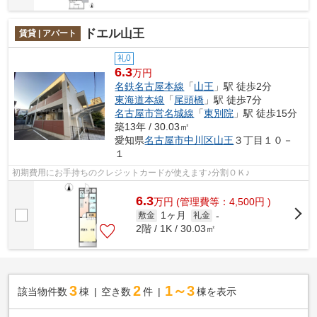
ドエル山王
賃貸 | アパート
礼0
6.3
万円
名鉄名古屋本線
「
山王
」駅 徒歩2分
東海道本線
「
尾頭橋
」駅 徒歩7分
名古屋市営名城線
「
東別院
」駅 徒歩15分
築13年 / 30.03㎡
愛知県
名古屋市中川区
山王
３丁目１０－
１
初期費用にお手持ちのクレジットカードが使えます♪分割ＯＫ♪
6.3
万
円
(管理費等：4,500円 )
1ヶ月
敷金
礼金
-
2階 / 1K / 30.03㎡
3
2
1～3
該当物件数
棟
空き数
件
棟を表示