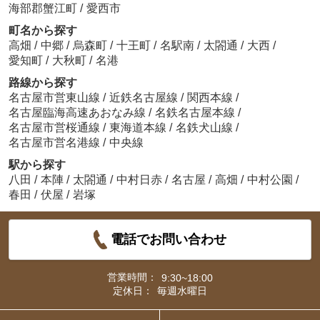
海部郡蟹江町
/
愛西市
町名から探す
高畑
/
中郷
/
烏森町
/
十王町
/
名駅南
/
太閤通
/
大西
/
愛知町
/
大秋町
/
名港
路線から探す
名古屋市営東山線
/
近鉄名古屋線
/
関西本線
/
名古屋臨海高速あおなみ線
/
名鉄名古屋本線
/
名古屋市営桜通線
/
東海道本線
/
名鉄犬山線
/
名古屋市営名港線
/
中央線
駅から探す
八田
/
本陣
/
太閤通
/
中村日赤
/
名古屋
/
高畑
/
中村公園
/
春田
/
伏屋
/
岩塚
電話でお問い合わせ
営業時間：
9:30~18:00
定休日：
毎週水曜日