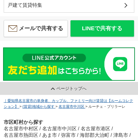
戸建て賃貸特集
メールで共有する
LINEで共有する
ページトップへ
｜愛知県名古屋市の単身者、カップル、ファミリー向け賃貸は【ルームコレク
ション】
>
(賃貸)地域から探す
>
名古屋市中川区
>
ルーチェ・ブリラーレ
市区町村から探す
名古屋市中村区
/
名古屋市中川区
/
名古屋市港区
/
名古屋市熱田区
/
あま市
/
弥富市
/
海部郡大治町
/
津島市
/