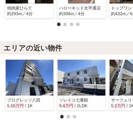
焼肉家ひらて
ハローキッド太平通店
トップワン
約293m／4分
約306m／4分
約432m／
エリアの近い物件
プログレッソ八田
ソレイユ七番館
サーフェリ
5.55
万
円
/ 1K
9.4
万
円
/ 2LDK
5.2
万
円
/ 1