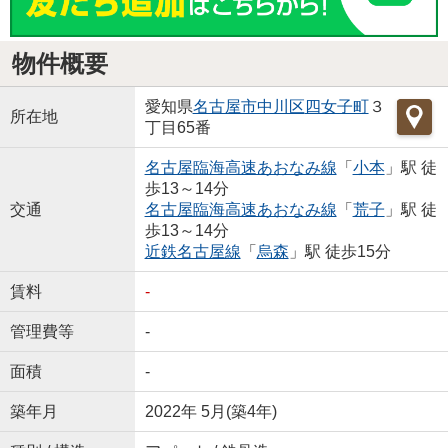
物件概要
愛知県
名古屋市中川区
四女子町
３
所在地
丁目65番
名古屋臨海高速あおなみ線
「
小本
」駅 徒
歩13～14分
交通
名古屋臨海高速あおなみ線
「
荒子
」駅 徒
歩13～14分
近鉄名古屋線
「
烏森
」駅 徒歩15分
賃料
-
管理費等
-
面積
-
築年月
2022年 5月(築4年)