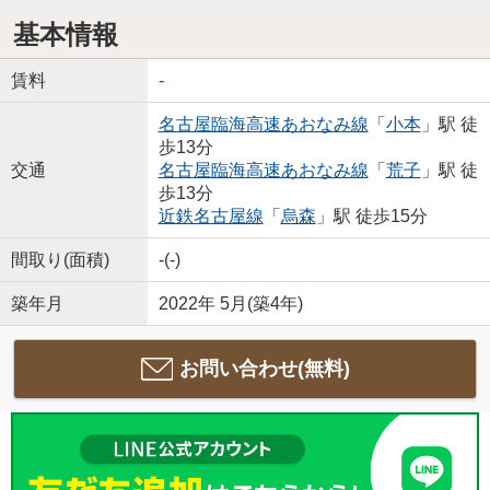
基本情報
賃料
-
名古屋臨海高速あおなみ線
「
小本
」駅 徒
歩13分
交通
名古屋臨海高速あおなみ線
「
荒子
」駅 徒
歩13分
近鉄名古屋線
「
烏森
」駅 徒歩15分
間取り(面積)
-(-)
築年月
2022年 5月(築4年)
お問い合わせ(無料)