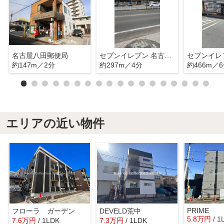
名古屋八田郵便局
セブンイレブン 名古屋柳瀬町1丁目店
約147m／2分
約297m／4分
約466m／
エリアの近い物件
PRIME
フローラ ガーデン
DEVELD荒中
5.8
万
円
/ 1
7.6
万
円
/ 1LDK
7.3
万
円
/ 1LDK