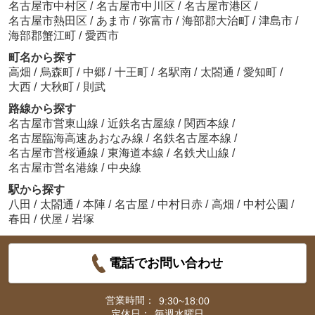
名古屋市中村区
/
名古屋市中川区
/
名古屋市港区
/
名古屋市熱田区
/
あま市
/
弥富市
/
海部郡大治町
/
津島市
/
海部郡蟹江町
/
愛西市
町名から探す
高畑
/
烏森町
/
中郷
/
十王町
/
名駅南
/
太閤通
/
愛知町
/
大西
/
大秋町
/
則武
路線から探す
名古屋市営東山線
/
近鉄名古屋線
/
関西本線
/
名古屋臨海高速あおなみ線
/
名鉄名古屋本線
/
名古屋市営桜通線
/
東海道本線
/
名鉄犬山線
/
名古屋市営名港線
/
中央線
駅から探す
八田
/
太閤通
/
本陣
/
名古屋
/
中村日赤
/
高畑
/
中村公園
/
春田
/
伏屋
/
岩塚
電話でお問い合わせ
営業時間：
9:30~18:00
定休日：
毎週水曜日