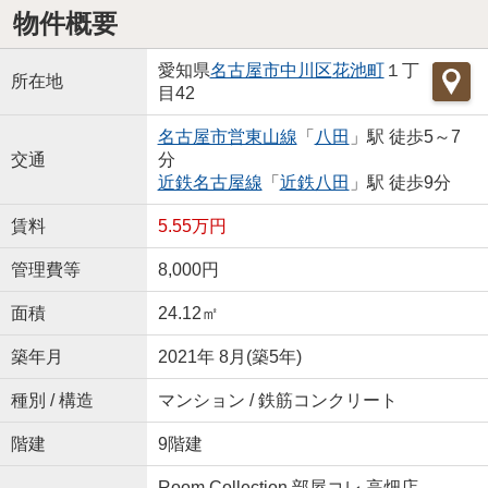
物件概要
愛知県
名古屋市中川区
花池町
１丁
所在地
目42
名古屋市営東山線
「
八田
」駅 徒歩5～7
交通
分
近鉄名古屋線
「
近鉄八田
」駅 徒歩9分
賃料
5.55万円
管理費等
8,000円
面積
24.12㎡
築年月
2021年 8月(築5年)
種別 / 構造
マンション / 鉄筋コンクリート
階建
9階建
Room Collection 部屋コレ 高畑店