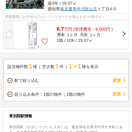
築3年 / 29.07㎡
愛知県
名古屋市中川区
山王
１丁目4-9
初期費用にお手持ちのクレジットカードが使えます♪分割ＯＫ♪
6.7
万
円
(管理費等：8,000円 )
1ヶ月
1ヶ月
敷金
礼金
1階 / 1DK / 29.07㎡
1
1
1～1
該当物件数
棟
空き数
件
棟を表示
駅で絞り込む
変更
変更
絞り込み条件：
1階の物件｜1階の物件
東別院駅情報
東別院駅（ひがしべついんえき）は、愛知県名古屋市中区大井町にあ