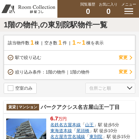
閲覧履歴
お気に入り
メニュー
0
0
1階の物件,の東別院駅物件一覧
1
1
1～1
該当物件数
棟
空き数
件
棟を表示
駅で絞り込む
変更
変更
絞り込み条件：
1階の物件｜1階の物件
空室のみ
パークアクシス名古屋山王一丁目
賃貸 | マンション
6.7
万円
名鉄名古屋本線
「
山王
」駅 徒歩5分
東海道本線
「
尾頭橋
」駅 徒歩10分
名古屋市営名城線
「
東別院
」駅 徒歩15分