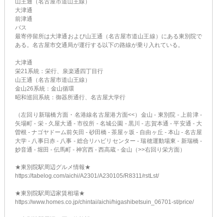
山王通（名古屋市道山王線）
大津通
前津通
バス
最寄停留所は大津通および山王通（名古屋市道山王線）にある東別院で
ある。名古屋市交通局が運行する以下の路線が乗り入れている。
大津通
栄21系統：栄行、泉楽通四丁目行
山王通（名古屋市道山王線）
金山26系統：金山循環
昭和巡回系統：御器所通行、名古屋大学行
（左回り新瑞橋方面・名港線名古屋港方面<<）金山 - 東別院 - 上前津 -
矢場町 - 栄 - 久屋大通 - 市役所 - 名城公園 - 黒川 - 志賀本通 - 平安通 - 大
曽根 - ナゴヤドーム前矢田 - 砂田橋 - 茶屋ヶ坂 - 自由ヶ丘 - 本山 - 名古屋
大学 - 八事日赤 - 八事 - 総合リハビリセンター - 瑞穂運動場東 - 新瑞橋 -
妙音通 - 堀田 - 伝馬町 - 神宮西 - 西高蔵 - 金山（>>右回り栄方面）
★東別院駅周辺グルメ情報★
https://tabelog.com/aichi/A2301/A230105/R8311/rstLst/
★東別院駅周辺家賃相場★
https://www.homes.co.jp/chintai/aichi/higashibetsuin_06701-st/price/