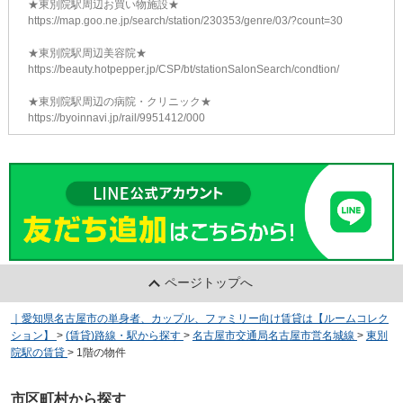
★東別院駅周辺お買い物施設★
https://map.goo.ne.jp/search/station/230353/genre/03/?count=30
★東別院駅周辺美容院★
https://beauty.hotpepper.jp/CSP/bt/stationSalonSearch/condtion/
★東別院駅周辺の病院・クリニック★
https://byoinnavi.jp/rail/9951412/000
ページトップへ
｜愛知県名古屋市の単身者、カップル、ファミリー向け賃貸は【ルームコレク
ション】
>
(賃貸)路線・駅から探す
>
名古屋市交通局名古屋市営名城線
>
東別
院駅の賃貸
>
1階の物件
市区町村から探す