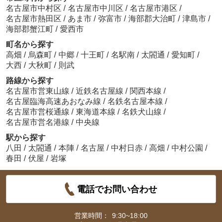
名古屋市中村区
/
名古屋市中川区
/
名古屋市港区
/
名古屋市熱田区
/
あま市
/
弥富市
/
海部郡大治町
/
津島市
/
海部郡蟹江町
/
愛西市
町名から探す
高畑
/
烏森町
/
中郷
/
十王町
/
名駅南
/
太閤通
/
愛知町
/
大西
/
大秋町
/
則武
路線から探す
名古屋市営東山線
/
近鉄名古屋線
/
関西本線
/
名古屋臨海高速あおなみ線
/
名鉄名古屋本線
/
名古屋市営桜通線
/
東海道本線
/
名鉄犬山線
/
名古屋市営名港線
/
中央線
駅から探す
八田
/
太閤通
/
本陣
/
名古屋
/
中村日赤
/
高畑
/
中村公園
/
春田
/
伏屋
/
岩塚
電話でお問い合わせ
営業時間：
9:30~18:00