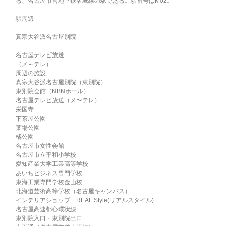
る、名古屋市営地下鉄名城線の駅である。駅番号はM02。
駅周辺
真宗大谷派名古屋別院
名古屋テレビ放送
（メ～テレ）
周辺の施設
真宗大谷派名古屋別院（東別院）
東別院会館（NBNホール）
名古屋テレビ放送（メ〜テレ）
栄国寺
下茶屋公園
葉場公園
橘公園
名古屋市女性会館
名古屋市立平和小学校
愛知産業大学工業高等学校
あいちビジネス専門学校
東海工業専門学校金山校
北海道芸術高等学校（名古屋キャンパス）
インテリアショップ REAL Style(リアルスタイル)
名古屋高速都心環状線
東別院入口・東別院出口