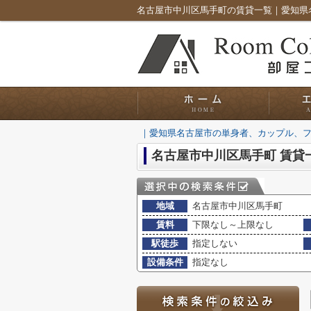
｜愛知県名古屋市の単身者、カップル、
名古屋市中川区馬手町 賃貸
地域
名古屋市中川区馬手町
賃料
下限なし～上限なし
駅徒歩
指定しない
設備条件
指定なし