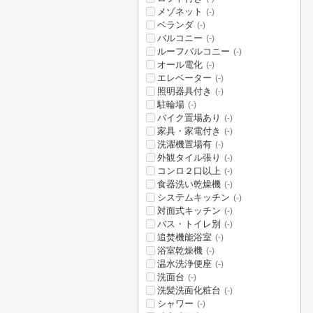
メゾネット
(-)
ベランダ
(-)
バルコニー
(-)
ルーフバルコニー
(-)
オール電化
(-)
エレベーター
(-)
照明器具付き
(-)
駐輪場
(-)
バイク置場あり
(-)
家具・家電付き
(-)
洗濯機置場有
(-)
外観タイル張り
(-)
コンロ２口以上
(-)
食器洗い乾燥機
(-)
システムキッチン
(-)
対面式キッチン
(-)
バス・トイレ別
(-)
追焚機能浴室
(-)
浴室乾燥機
(-)
温水洗浄便座
(-)
洗面台
(-)
洗髪洗面化粧台
(-)
シャワー
(-)