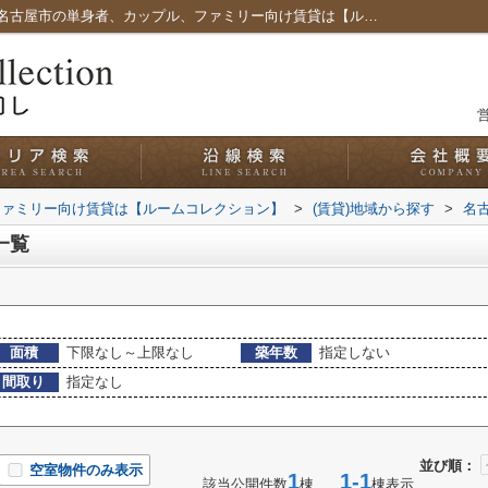
名古屋市中川区馬手町の賃貸一覧｜愛知県名古屋市の単身者、カップル、ファミリー向け賃貸は【ルームコレクション】
営
ファミリー向け賃貸は【ルームコレクション】
>
(賃貸)地域から探す
>
名
一覧
面積
下限なし～上限なし
築年数
指定しない
間取り
指定なし
並び順：
空室物件のみ表示
1
1-1
該当公開件数
棟
棟表示