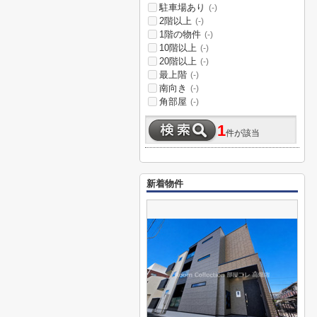
駐車場あり
(-)
2階以上
(-)
1階の物件
(-)
10階以上
(-)
20階以上
(-)
最上階
(-)
南向き
(-)
角部屋
(-)
1
件が該当
新着物件