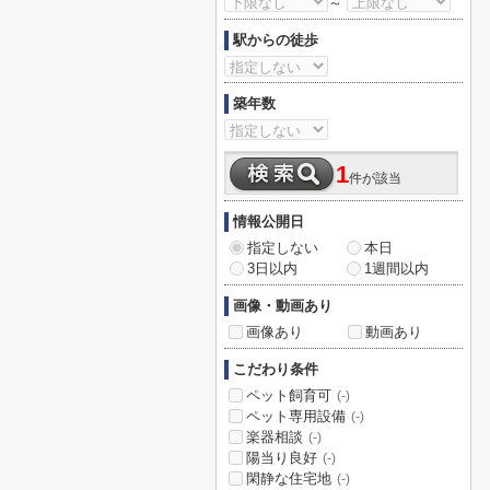
～
駅からの徒歩
築年数
1
件が該当
情報公開日
指定しない
本日
3日以内
1週間以内
画像・動画あり
画像あり
動画あり
こだわり条件
ペット飼育可
(-)
ペット専用設備
(-)
楽器相談
(-)
陽当り良好
(-)
閑静な住宅地
(-)