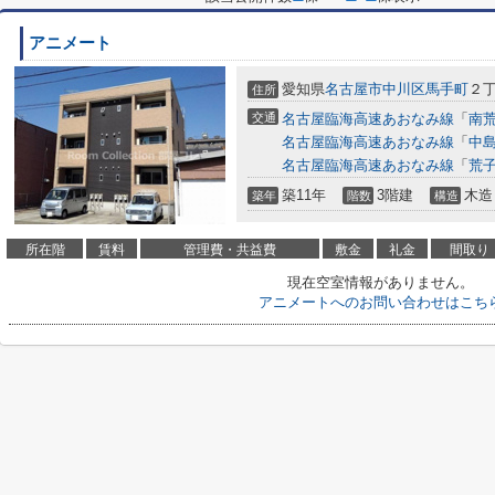
アニメート
愛知県
名古屋市中川区
馬手町
２丁
住所
交通
名古屋臨海高速あおなみ線
「
南
名古屋臨海高速あおなみ線
「
中
名古屋臨海高速あおなみ線
「
荒
築11年
3階建
木造
築年
階数
構造
所在階
賃料
管理費・共益費
敷金
礼金
間取り
現在空室情報がありません。
アニメートへのお問い合わせはこち