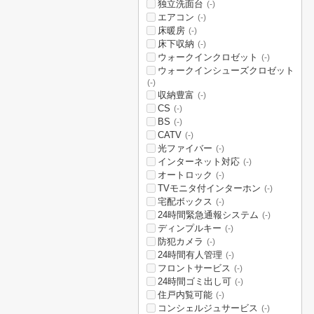
独立洗面台
(-)
エアコン
(-)
床暖房
(-)
床下収納
(-)
ウォークインクロゼット
(-)
ウォークインシューズクロゼット
(-)
収納豊富
(-)
CS
(-)
BS
(-)
CATV
(-)
光ファイバー
(-)
インターネット対応
(-)
オートロック
(-)
TVモニタ付インターホン
(-)
宅配ボックス
(-)
24時間緊急通報システム
(-)
ディンプルキー
(-)
防犯カメラ
(-)
24時間有人管理
(-)
フロントサービス
(-)
24時間ゴミ出し可
(-)
住戸内覧可能
(-)
コンシェルジュサービス
(-)