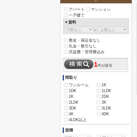
アパート
マンション
一戸建て
▼賃料
～
敷金・保証金なし
礼金・敷引なし
共益費・管理費込み
1
件が該当
間取り
ワンルーム
1K
1DK
1LDK
2K
2DK
2LDK
3K
3DK
3LDK
4K
4DK
4LDK以上
面積