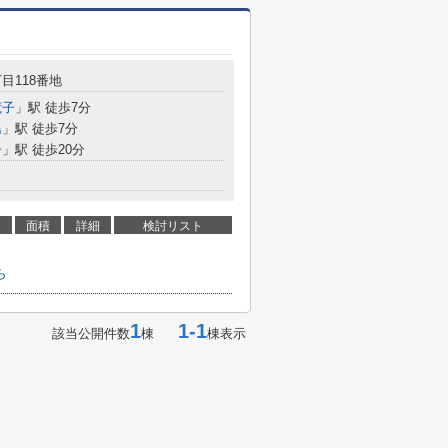
目118番地
荒子
」駅 徒歩7分
島
」駅 徒歩7分
子
」駅 徒歩20分
面積
詳細
検討リスト
ら
1
1-1
該当公開件数
棟
棟表示