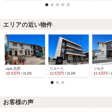
エリアの近い物件
epis 広田
リエート
ソルテ
10.3
万
円
/ 2LDK
12.5
万
円
/ 2LDK
12.4
万
円
/
お客様の声