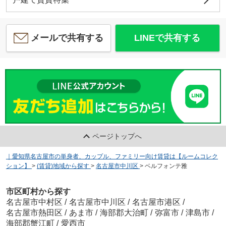
メールで共有する
LINEで共有する
ページトップへ
｜愛知県名古屋市の単身者、カップル、ファミリー向け賃貸は【ルームコレク
ション】
>
(賃貸)地域から探す
>
名古屋市中川区
>
ベルフォンテ雅
市区町村から探す
名古屋市中村区
/
名古屋市中川区
/
名古屋市港区
/
名古屋市熱田区
/
あま市
/
海部郡大治町
/
弥富市
/
津島市
/
海部郡蟹江町
/
愛西市