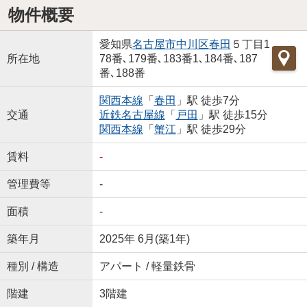
物件概要
愛知県
名古屋市中川区
春田
５丁目1
所在地
78番､179番､183番1､184番､187
番､188番
関西本線
「
春田
」駅 徒歩7分
交通
近鉄名古屋線
「
戸田
」駅 徒歩15分
関西本線
「
蟹江
」駅 徒歩29分
賃料
-
管理費等
-
面積
-
築年月
2025年 6月(築1年)
種別 / 構造
アパート / 軽量鉄骨
階建
3階建