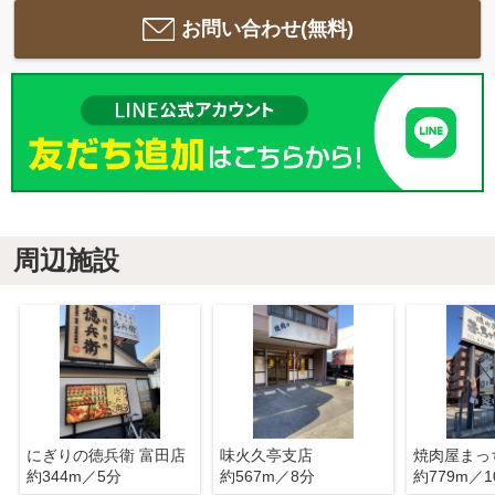
お問い合わせ(無料)
周辺施設
にぎりの徳兵衛 富田店
味火久亭支店
焼肉屋まっ
約344m／5分
約567m／8分
約779m／1