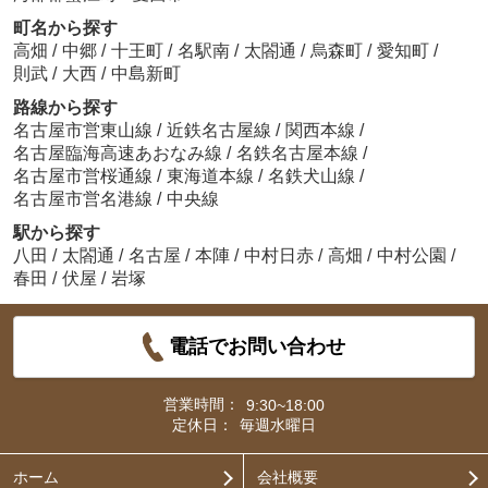
町名から探す
高畑
/
中郷
/
十王町
/
名駅南
/
太閤通
/
烏森町
/
愛知町
/
則武
/
大西
/
中島新町
路線から探す
名古屋市営東山線
/
近鉄名古屋線
/
関西本線
/
名古屋臨海高速あおなみ線
/
名鉄名古屋本線
/
名古屋市営桜通線
/
東海道本線
/
名鉄犬山線
/
名古屋市営名港線
/
中央線
駅から探す
八田
/
太閤通
/
名古屋
/
本陣
/
中村日赤
/
高畑
/
中村公園
/
春田
/
伏屋
/
岩塚
電話でお問い合わせ
営業時間：
9:30~18:00
定休日：
毎週水曜日
ホーム
会社概要