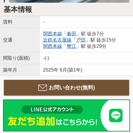
基本情報
賃料
-
関西本線
「
春田
」駅 徒歩7分
交通
近鉄名古屋線
「
戸田
」駅 徒歩15分
関西本線
「
蟹江
」駅 徒歩29分
間取り(面積)
-(-)
築年月
2025年 6月(築1年)
お問い合わせ(無料)