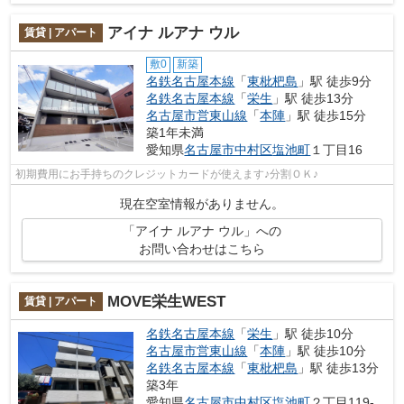
アイナ ルアナ ウル
賃貸 | アパート
敷0
新築
名鉄名古屋本線
「
東枇杷島
」駅 徒歩9分
名鉄名古屋本線
「
栄生
」駅 徒歩13分
名古屋市営東山線
「
本陣
」駅 徒歩15分
築1年未満
愛知県
名古屋市中村区
塩池町
１丁目16
初期費用にお手持ちのクレジットカードが使えます♪分割ＯＫ♪
現在空室情報がありません。
「アイナ ルアナ ウル」への
お問い合わせはこちら
MOVE栄生WEST
賃貸 | アパート
名鉄名古屋本線
「
栄生
」駅 徒歩10分
名古屋市営東山線
「
本陣
」駅 徒歩10分
名鉄名古屋本線
「
東枇杷島
」駅 徒歩13分
築3年
愛知県
名古屋市中村区
塩池町
２丁目119‐