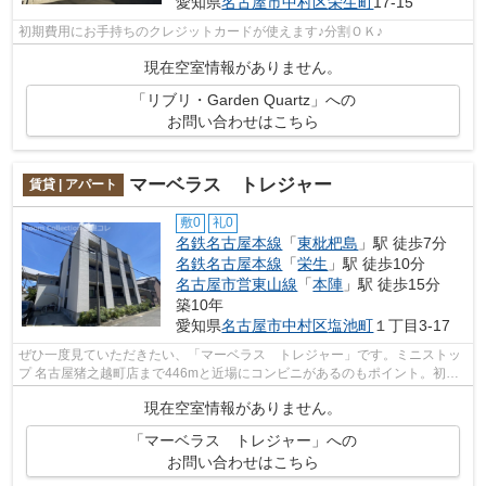
愛知県
名古屋市中村区
栄生町
17-15
初期費用にお手持ちのクレジットカードが使えます♪分割ＯＫ♪
現在空室情報がありません。
「リブリ・Garden Quartz」への
お問い合わせはこちら
マーベラス トレジャー
賃貸 | アパート
敷0
礼0
名鉄名古屋本線
「
東枇杷島
」駅 徒歩7分
名鉄名古屋本線
「
栄生
」駅 徒歩10分
名古屋市営東山線
「
本陣
」駅 徒歩15分
築10年
愛知県
名古屋市中村区
塩池町
１丁目3-17
ぜひ一度見ていただきたい、「マーベラス トレジャー」です。ミニストッ
プ 名古屋猪之越町店まで446mと近場にコンビニがあるのもポイント。初期
費用のカード決済で、現金を用意する手...
現在空室情報がありません。
「マーベラス トレジャー」への
お問い合わせはこちら