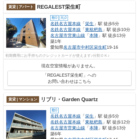
REGALEST栄生町
賃貸 | アパート
敷0
礼0
名鉄名古屋本線
「
栄生
」駅 徒歩5分
名鉄名古屋本線
「
東枇杷島
」駅 徒歩10分
名古屋市営東山線
「
本陣
」駅 徒歩13分
築1年
愛知県
名古屋市中村区
栄生町
19-16
初期費用にお手持ちのクレジットカードが使えます♪分割ＯＫ♪
現在空室情報がありません。
「REGALEST栄生町」への
お問い合わせはこちら
リブリ・Garden Quartz
賃貸 | マンション
敷0
名鉄名古屋本線
「
栄生
」駅 徒歩5分
名鉄名古屋本線
「
東枇杷島
」駅 徒歩12分
名古屋市営東山線
「
本陣
」駅 徒歩13分
築6年