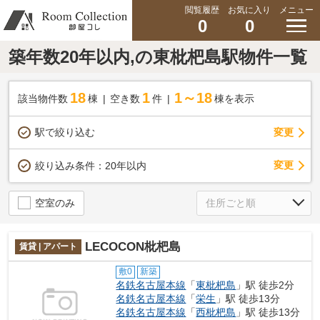
閲覧履歴
お気に入り
メニュー
0
0
築年数20年以内,の東枇杷島駅物件一覧
18
1
1～18
該当物件数
棟
空き数
件
棟を表示
駅で絞り込む
変更
変更
絞り込み条件：
20年以内
空室のみ
LECOCON枇杷島
賃貸 | アパート
敷0
新築
名鉄名古屋本線
「
東枇杷島
」駅 徒歩2分
名鉄名古屋本線
「
栄生
」駅 徒歩13分
名鉄名古屋本線
「
西枇杷島
」駅 徒歩13分