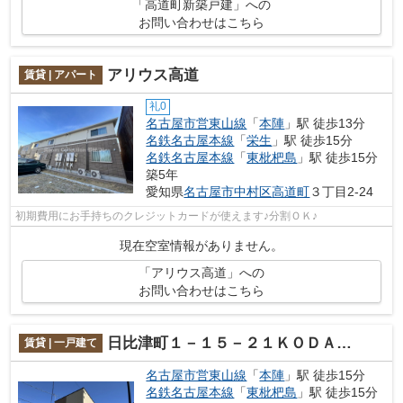
「高道町新築戸建」への
お問い合わせはこちら
アリウス高道
賃貸 | アパート
礼0
名古屋市営東山線
「
本陣
」駅 徒歩13分
名鉄名古屋本線
「
栄生
」駅 徒歩15分
名鉄名古屋本線
「
東枇杷島
」駅 徒歩15分
築5年
愛知県
名古屋市中村区
高道町
３丁目2-24
初期費用にお手持ちのクレジットカードが使えます♪分割ＯＫ♪
現在空室情報がありません。
「アリウス高道」への
お問い合わせはこちら
日比津町１－１５－２１ＫＯＤＡＴＥＸⅤ
賃貸 | 一戸建て
名古屋市営東山線
「
本陣
」駅 徒歩15分
名鉄名古屋本線
「
東枇杷島
」駅 徒歩15分