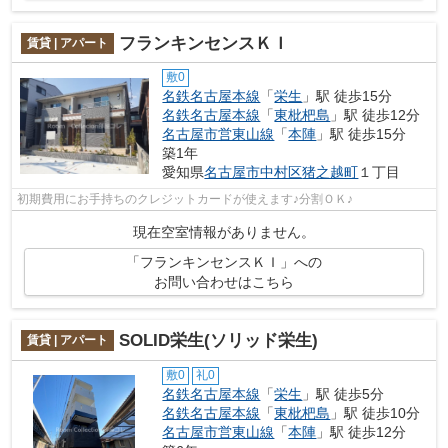
フランキンセンスＫＩ
賃貸 | アパート
敷0
名鉄名古屋本線
「
栄生
」駅 徒歩15分
名鉄名古屋本線
「
東枇杷島
」駅 徒歩12分
名古屋市営東山線
「
本陣
」駅 徒歩15分
築1年
愛知県
名古屋市中村区
猪之越町
１丁目
初期費用にお手持ちのクレジットカードが使えます♪分割ＯＫ♪
現在空室情報がありません。
「フランキンセンスＫＩ」への
お問い合わせはこちら
SOLID栄生(ソリッド栄生)
賃貸 | アパート
敷0
礼0
名鉄名古屋本線
「
栄生
」駅 徒歩5分
名鉄名古屋本線
「
東枇杷島
」駅 徒歩10分
名古屋市営東山線
「
本陣
」駅 徒歩12分