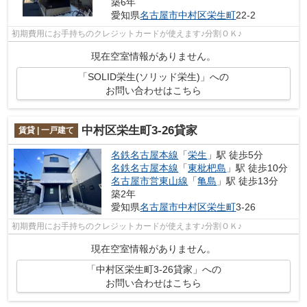
築6年
愛知県
名古屋市中村区
栄生町
22-2
初期費用にお手持ちのクレジットカードが使えます♪分割ＯＫ♪
現在空室情報がありません。
「SOLID栄生(ソリッド栄生)」への
お問い合わせはこちら
中村区栄生町3-26貸家
賃貸 | 一戸建て
名鉄名古屋本線
「
栄生
」駅 徒歩5分
名鉄名古屋本線
「
東枇杷島
」駅 徒歩10分
名古屋市営東山線
「
亀島
」駅 徒歩13分
築2年
愛知県
名古屋市中村区
栄生町
3-26
初期費用にお手持ちのクレジットカードが使えます♪分割ＯＫ♪
現在空室情報がありません。
「中村区栄生町3-26貸家」への
お問い合わせはこちら