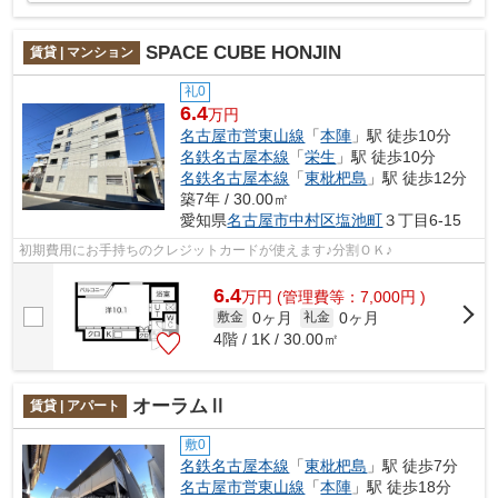
SPACE CUBE HONJIN
賃貸 | マンション
礼0
6.4
万円
名古屋市営東山線
「
本陣
」駅 徒歩10分
名鉄名古屋本線
「
栄生
」駅 徒歩10分
名鉄名古屋本線
「
東枇杷島
」駅 徒歩12分
築7年 / 30.00㎡
愛知県
名古屋市中村区
塩池町
３丁目6-15
初期費用にお手持ちのクレジットカードが使えます♪分割ＯＫ♪
6.4
万
円
(管理費等：7,000円 )
0ヶ月
0ヶ月
敷金
礼金
4階 / 1K / 30.00㎡
オーラムⅡ
賃貸 | アパート
敷0
名鉄名古屋本線
「
東枇杷島
」駅 徒歩7分
名古屋市営東山線
「
本陣
」駅 徒歩18分