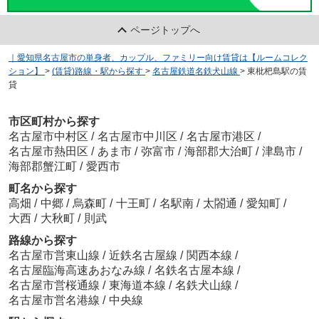
ページトップへ
｜愛知県名古屋市の単身者、カップル、ファミリー向け賃貸は【ルームコレク
ション】
>
(賃貸)路線・駅から探す
>
名古屋鉄道名鉄犬山線
>
東枇杷島駅の賃
貸
市区町村から探す
名古屋市中村区
/
名古屋市中川区
/
名古屋市港区
/
名古屋市熱田区
/
あま市
/
弥富市
/
海部郡大治町
/
津島市
/
海部郡蟹江町
/
愛西市
町名から探す
高畑
/
中郷
/
烏森町
/
十王町
/
名駅南
/
太閤通
/
愛知町
/
大西
/
大秋町
/
則武
路線から探す
名古屋市営東山線
/
近鉄名古屋線
/
関西本線
/
名古屋臨海高速あおなみ線
/
名鉄名古屋本線
/
名古屋市営桜通線
/
東海道本線
/
名鉄犬山線
/
名古屋市営名港線
/
中央線