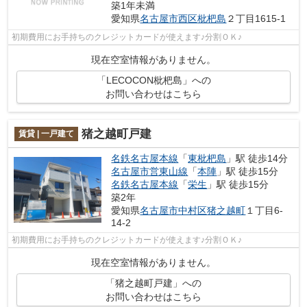
築1年未満
愛知県
名古屋市西区
枇杷島
２丁目1615-1
初期費用にお手持ちのクレジットカードが使えます♪分割ＯＫ♪
現在空室情報がありません。
「LECOCON枇杷島」への
お問い合わせはこちら
猪之越町戸建
賃貸 | 一戸建て
名鉄名古屋本線
「
東枇杷島
」駅 徒歩14分
名古屋市営東山線
「
本陣
」駅 徒歩15分
名鉄名古屋本線
「
栄生
」駅 徒歩15分
築2年
愛知県
名古屋市中村区
猪之越町
１丁目6-
14-2
初期費用にお手持ちのクレジットカードが使えます♪分割ＯＫ♪
現在空室情報がありません。
「猪之越町戸建」への
お問い合わせはこちら