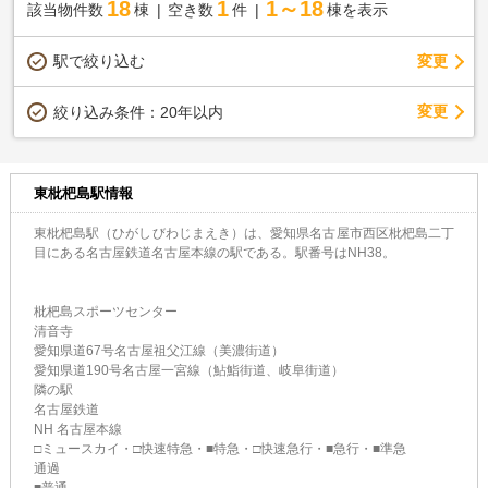
18
1
1～18
該当物件数
棟
空き数
件
棟を表示
駅で絞り込む
変更
変更
絞り込み条件：
20年以内
東枇杷島駅情報
東枇杷島駅（ひがしびわじまえき）は、愛知県名古屋市西区枇杷島二丁
目にある名古屋鉄道名古屋本線の駅である。駅番号はNH38。
枇杷島スポーツセンター
清音寺
愛知県道67号名古屋祖父江線（美濃街道）
愛知県道190号名古屋一宮線（鮎鮨街道、岐阜街道）
隣の駅
名古屋鉄道
NH 名古屋本線
□ミュースカイ・□快速特急・■特急・□快速急行・■急行・■準急
通過