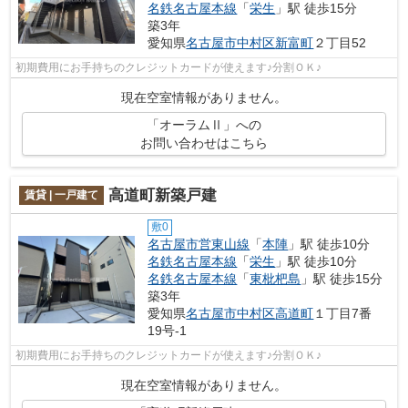
名鉄名古屋本線
「
栄生
」駅 徒歩15分
築3年
愛知県
名古屋市中村区
新富町
２丁目52
初期費用にお手持ちのクレジットカードが使えます♪分割ＯＫ♪
現在空室情報がありません。
「オーラムⅡ」への
お問い合わせはこちら
高道町新築戸建
賃貸 | 一戸建て
敷0
名古屋市営東山線
「
本陣
」駅 徒歩10分
名鉄名古屋本線
「
栄生
」駅 徒歩10分
名鉄名古屋本線
「
東枇杷島
」駅 徒歩15分
築3年
愛知県
名古屋市中村区
高道町
１丁目7番
19号-1
初期費用にお手持ちのクレジットカードが使えます♪分割ＯＫ♪
現在空室情報がありません。