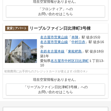
現在空室情報がありません。
「フロンティア」への
お問い合わせはこちら
リーブルファイン日比津町3号棟
賃貸 | アパート
名古屋市営東山線
「
本陣
」駅 徒歩15分
名古屋市営東山線
「
中村日赤
」駅 徒歩16
分
名鉄名古屋本線
「
東枇杷島
」駅 徒歩18分
築1年
愛知県
名古屋市中村区
日比津町
１丁目13-
10
初期費用にお手持ちのクレジットカードが使えます♪分割ＯＫ♪
現在空室情報がありません。
「リーブルファイン日比津町3号棟」への
お問い合わせはこちら