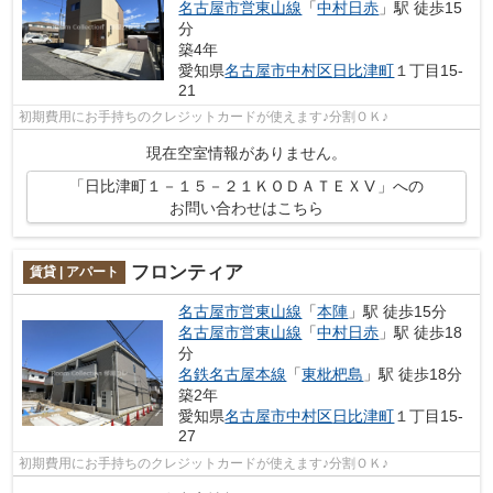
名古屋市営東山線
「
中村日赤
」駅 徒歩15
分
築4年
愛知県
名古屋市中村区
日比津町
１丁目15-
21
初期費用にお手持ちのクレジットカードが使えます♪分割ＯＫ♪
現在空室情報がありません。
「日比津町１－１５－２１ＫＯＤＡＴＥＸⅤ」への
お問い合わせはこちら
フロンティア
賃貸 | アパート
名古屋市営東山線
「
本陣
」駅 徒歩15分
名古屋市営東山線
「
中村日赤
」駅 徒歩18
分
名鉄名古屋本線
「
東枇杷島
」駅 徒歩18分
築2年
愛知県
名古屋市中村区
日比津町
１丁目15-
27
初期費用にお手持ちのクレジットカードが使えます♪分割ＯＫ♪