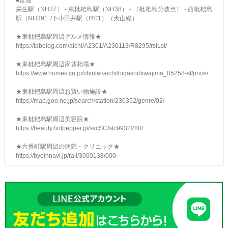
■普通
栄生駅（NH37） - 東枇杷島駅（NH38） - （枇杷島分岐点） - 西枇杷島
駅（NH39）/下小田井駅（IY01）（犬山線）
★東枇杷島駅周辺グルメ情報★
https://tabelog.com/aichi/A2301/A230113/R8295/rstLst/
★東枇杷島駅周辺家賃相場★
https://www.homes.co.jp/chintai/aichi/higashibiwajima_05258-st/price/
★東枇杷島駅周辺お買い物施設★
https://map.goo.ne.jp/search/station/230352/genre/02/
★東枇杷島駅周辺美容院★
https://beauty.hotpepper.jp/svcSC/stc9932280/
★六番町駅周辺の病院・クリニック★
https://byoinnavi.jp/rail/3000138/000