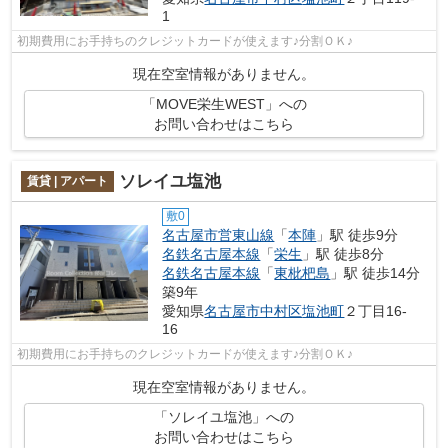
1
初期費用にお手持ちのクレジットカードが使えます♪分割ＯＫ♪
現在空室情報がありません。
「MOVE栄生WEST」への
お問い合わせはこちら
ソレイユ塩池
賃貸 | アパート
敷0
名古屋市営東山線
「
本陣
」駅 徒歩9分
名鉄名古屋本線
「
栄生
」駅 徒歩8分
名鉄名古屋本線
「
東枇杷島
」駅 徒歩14分
築9年
愛知県
名古屋市中村区
塩池町
２丁目16-
16
初期費用にお手持ちのクレジットカードが使えます♪分割ＯＫ♪
現在空室情報がありません。
「ソレイユ塩池」への
お問い合わせはこちら