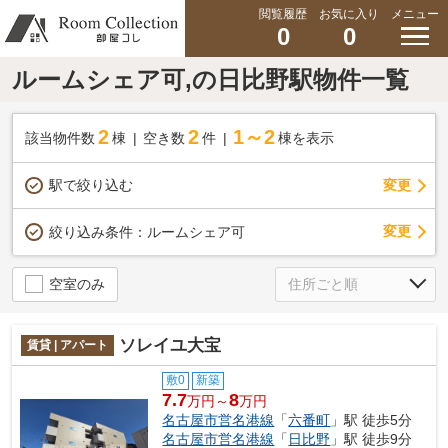
閲覧履歴
お気に入り
メニュー
0
0
ルームシェア可,の日比野駅物件一覧
2
2
1～2
該当物件数
棟
空き数
件
棟を表示
駅で絞り込む
変更
変更
絞り込み条件：
ルームシェア可
空室のみ
ソレイユ大宝
賃貸 | アパート
敷0
新築
7.7
8
万円～
万円
名古屋市営名港線
「
六番町
」駅 徒歩5分
名古屋市営名港線
「
日比野
」駅 徒歩9分