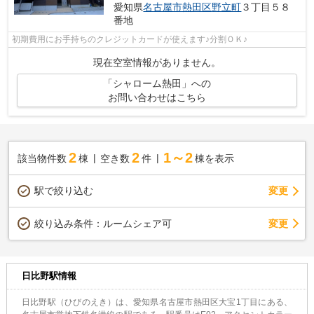
愛知県
名古屋市熱田区
野立町
３丁目５８
番地
初期費用にお手持ちのクレジットカードが使えます♪分割ＯＫ♪
現在空室情報がありません。
「シャローム熱田」への
お問い合わせはこちら
2
2
1～2
該当物件数
棟
空き数
件
棟を表示
駅で絞り込む
変更
変更
絞り込み条件：
ルームシェア可
日比野駅情報
日比野駅（ひびのえき）は、愛知県名古屋市熱田区大宝1丁目にある、