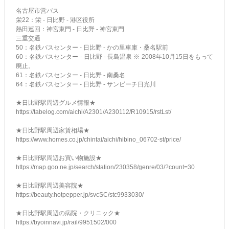
名古屋市営バス
栄22：栄 - 日比野 - 港区役所
熱田巡回：神宮東門 - 日比野 - 神宮東門
三重交通
50：名鉄バスセンター - 日比野 - かの里車庫・桑名駅前
60：名鉄バスセンター - 日比野 - 長島温泉 ※ 2008年10月15日をもって
廃止。
61：名鉄バスセンター - 日比野 - 南桑名
64：名鉄バスセンター - 日比野 - サンビーチ日光川
★日比野駅周辺グルメ情報★
https://tabelog.com/aichi/A2301/A230112/R10915/rstLst/
★日比野駅周辺家賃相場★
https://www.homes.co.jp/chintai/aichi/hibino_06702-st/price/
★日比野駅周辺お買い物施設★
https://map.goo.ne.jp/search/station/230358/genre/03/?count=30
★日比野駅周辺美容院★
https://beauty.hotpepper.jp/svcSC/stc9933030/
★日比野駅周辺の病院・クリニック★
https://byoinnavi.jp/rail/9951502/000