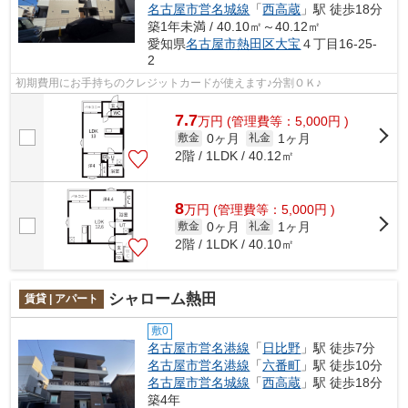
名古屋市営名城線
「
西高蔵
」駅 徒歩18分
築1年未満 / 40.10㎡～40.12㎡
愛知県
名古屋市熱田区
大宝
４丁目16-25-
2
初期費用にお手持ちのクレジットカードが使えます♪分割ＯＫ♪
7.7
万
円
(管理費等：5,000円 )
0ヶ月
1ヶ月
敷金
礼金
2階 / 1LDK / 40.12㎡
8
万
円
(管理費等：5,000円 )
0ヶ月
1ヶ月
敷金
礼金
2階 / 1LDK / 40.10㎡
シャローム熱田
賃貸 | アパート
敷0
名古屋市営名港線
「
日比野
」駅 徒歩7分
名古屋市営名港線
「
六番町
」駅 徒歩10分
名古屋市営名城線
「
西高蔵
」駅 徒歩18分
築4年