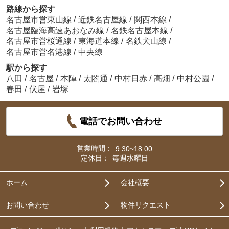
路線から探す
名古屋市営東山線
/
近鉄名古屋線
/
関西本線
/
名古屋臨海高速あおなみ線
/
名鉄名古屋本線
/
名古屋市営桜通線
/
東海道本線
/
名鉄犬山線
/
名古屋市営名港線
/
中央線
駅から探す
八田
/
名古屋
/
本陣
/
太閤通
/
中村日赤
/
高畑
/
中村公園
/
春田
/
伏屋
/
岩塚
電話でお問い合わせ
営業時間：
9:30~18:00
定休日：
毎週水曜日
ホーム
会社概要
お問い合わせ
物件リクエスト