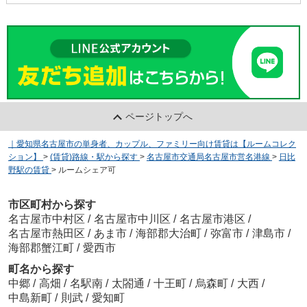
ページトップへ
｜愛知県名古屋市の単身者、カップル、ファミリー向け賃貸は【ルームコレク
ション】
>
(賃貸)路線・駅から探す
>
名古屋市交通局名古屋市営名港線
>
日比
野駅の賃貸
>
ルームシェア可
市区町村から探す
名古屋市中村区
/
名古屋市中川区
/
名古屋市港区
/
名古屋市熱田区
/
あま市
/
海部郡大治町
/
弥富市
/
津島市
/
海部郡蟹江町
/
愛西市
町名から探す
中郷
/
高畑
/
名駅南
/
太閤通
/
十王町
/
烏森町
/
大西
/
中島新町
/
則武
/
愛知町