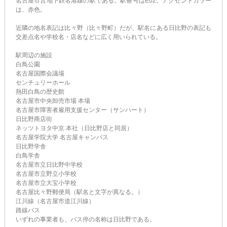
名古屋市営地下鉄名港線の駅である。駅番号はE02。アクセントカラー
は、赤色。
近隣の地名表記は比々野（比々野町）だが、駅名にある日比野の表記も
交差点名や学校名・店名などに広く用いられている。
駅周辺の施設
白鳥公園
名古屋国際会議場
センチュリーホール
熱田白鳥の歴史館
名古屋市中央卸売市場 本場
名古屋市障害者雇用支援センター（サンハート）
日比野商店街
ネッツトヨタ中京 本社（日比野店と同居）
名古屋学院大学 名古屋キャンパス
日比野学舎
白鳥学舎
名古屋市立日比野中学校
名古屋市立野立小学校
名古屋市立大宝小学校
名古屋比々野郵便局（駅名と文字が異なる。）
江川線（名古屋市道江川線）
路線バス
いずれの事業者も、バス停の名称は日比野である。