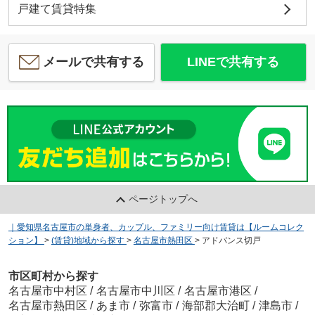
戸建て賃貸特集
メールで共有する
LINEで共有する
ページトップへ
｜愛知県名古屋市の単身者、カップル、ファミリー向け賃貸は【ルームコレク
ション】
>
(賃貸)地域から探す
>
名古屋市熱田区
>
アドバンス切戸
市区町村から探す
名古屋市中村区
/
名古屋市中川区
/
名古屋市港区
/
名古屋市熱田区
/
あま市
/
弥富市
/
海部郡大治町
/
津島市
/