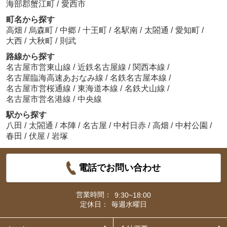
海部郡蟹江町
/
愛西市
町名から探す
高畑
/
烏森町
/
中郷
/
十王町
/
名駅南
/
太閤通
/
愛知町
/
大西
/
大秋町
/
則武
路線から探す
名古屋市営東山線
/
近鉄名古屋線
/
関西本線
/
名古屋臨海高速あおなみ線
/
名鉄名古屋本線
/
名古屋市営桜通線
/
東海道本線
/
名鉄犬山線
/
名古屋市営名港線
/
中央線
駅から探す
八田
/
太閤通
/
本陣
/
名古屋
/
中村日赤
/
高畑
/
中村公園
/
春田
/
伏屋
/
岩塚
電話でお問い合わせ
営業時間：
9:30~18:00
定休日：
毎週水曜日