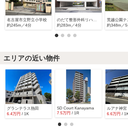
名古屋市立野立小学校
のだて整形外科リハビリクリニック
荒越公園テ
約245m／4分
約283m／4分
約348m／
エリアの近い物件
SD Court Kanayama
グランテラス熱田
ルアナ神宮
7.5
万
円
/ 1R
6.4
万
円
/ 1K
6.6
万
円
/ 1