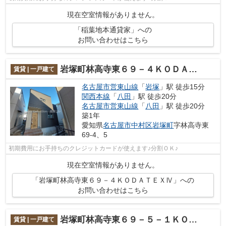
現在空室情報がありません。
「稲葉地本通貸家」への
お問い合わせはこちら
岩塚町林高寺東６９－４ＫＯＤＡＴＥＸⅣ
賃貸 | 一戸建て
名古屋市営東山線
「
岩塚
」駅 徒歩15分
関西本線
「
八田
」駅 徒歩20分
名古屋市営東山線
「
八田
」駅 徒歩20分
築1年
愛知県
名古屋市中村区
岩塚町
字林高寺東
69-4、5
初期費用にお手持ちのクレジットカードが使えます♪分割ＯＫ♪
現在空室情報がありません。
「岩塚町林高寺東６９－４ＫＯＤＡＴＥＸⅣ」への
お問い合わせはこちら
岩塚町林高寺東６９－５－１ＫＯＤＡＴＥＸⅤ
賃貸 | 一戸建て