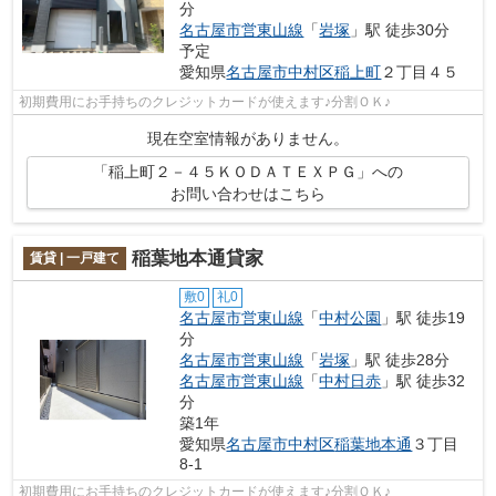
分
名古屋市営東山線
「
岩塚
」駅 徒歩30分
予定
愛知県
名古屋市中村区
稲上町
２丁目４５
初期費用にお手持ちのクレジットカードが使えます♪分割ＯＫ♪
現在空室情報がありません。
「稲上町２－４５ＫＯＤＡＴＥＸＰＧ」への
お問い合わせはこちら
稲葉地本通貸家
賃貸 | 一戸建て
敷0
礼0
名古屋市営東山線
「
中村公園
」駅 徒歩19
分
名古屋市営東山線
「
岩塚
」駅 徒歩28分
名古屋市営東山線
「
中村日赤
」駅 徒歩32
分
築1年
愛知県
名古屋市中村区
稲葉地本通
３丁目
8-1
初期費用にお手持ちのクレジットカードが使えます♪分割ＯＫ♪