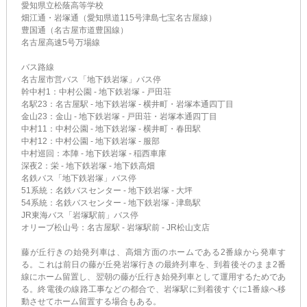
愛知県立松蔭高等学校
畑江通・岩塚通（愛知県道115号津島七宝名古屋線）
豊国通（名古屋市道豊国線）
名古屋高速5号万場線
バス路線
名古屋市営バス「地下鉄岩塚」バス停
幹中村1：中村公園 - 地下鉄岩塚 - 戸田荘
名駅23：名古屋駅 - 地下鉄岩塚 - 横井町・岩塚本通四丁目
金山23：金山 - 地下鉄岩塚 - 戸田荘・岩塚本通四丁目
中村11：中村公園 - 地下鉄岩塚 - 横井町・春田駅
中村12：中村公園 - 地下鉄岩塚 - 服部
中村巡回：本陣 - 地下鉄岩塚 - 稲西車庫
深夜2：栄 - 地下鉄岩塚 - 地下鉄高畑
名鉄バス「地下鉄岩塚」バス停
51系統：名鉄バスセンター - 地下鉄岩塚 - 大坪
54系統：名鉄バスセンター - 地下鉄岩塚 - 津島駅
JR東海バス「岩塚駅前」バス停
オリーブ松山号：名古屋駅 - 岩塚駅前 - JR松山支店
藤が丘行きの始発列車は、高畑方面のホームである2番線から発車す
る。これは前日の藤が丘発岩塚行きの最終列車を、到着後そのまま2番
線にホーム留置し、翌朝の藤が丘行き始発列車として運用するためであ
る。終電後の線路工事などの都合で、岩塚駅に到着後すぐに1番線へ移
動させてホーム留置する場合もある。