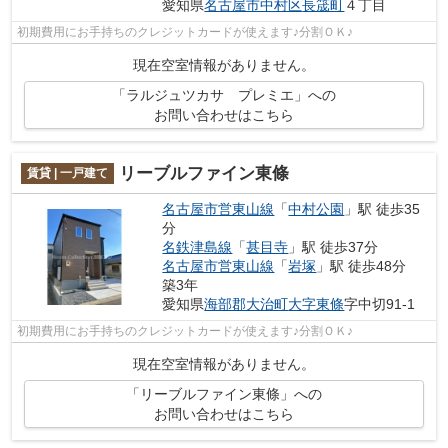
愛知県
名古屋市中村区
長筬町
４丁目
初期費用にお手持ちのクレジットカードが使えます♪分割ＯＫ♪
現在空室情報がありません。
「ラルジュツカサ プレミエ」への
お問い合わせはこちら
リーブルファイン東條
賃貸 | 一戸建て
名古屋市営東山線
「
中村公園
」駅 徒歩35
分
名鉄津島線
「
甚目寺
」駅 徒歩37分
名古屋市営東山線
「
岩塚
」駅 徒歩48分
築3年
愛知県
海部郡大治町
大字東條
字中切91-1
初期費用にお手持ちのクレジットカードが使えます♪分割ＯＫ♪
現在空室情報がありません。
「リーブルファイン東條」への
お問い合わせはこちら