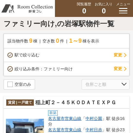
閲覧履歴
お気に入り
メニュー
0
0
ファミリー向け,の岩塚駅物件一覧
9
0
1～9
該当物件数
棟
空き数
件
棟を表示
駅で絞り込む
変更
変更
絞り込み条件：
ファミリー向け
空室のみ
稲上町２－４５ＫＯＤＡＴＥＸＰＧ
賃貸 | 一戸建て
新築
名古屋市営東山線
「
中村公園
」駅 徒歩16
分
名古屋市営東山線
「
中村日赤
」駅 徒歩23