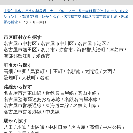
｜愛知県名古屋市の単身者、カップル、ファミリー向け賃貸は【ルームコレク
ション】
>
(賃貸)路線・駅から探す
>
名古屋市交通局名古屋市営東山線
>
岩塚
駅の賃貸
>
ファミリー向け
市区町村から探す
名古屋市中村区
/
名古屋市中川区
/
名古屋市港区
/
名古屋市熱田区
/
あま市
/
弥富市
/
海部郡大治町
/
津島市
/
海部郡蟹江町
/
愛西市
町名から探す
高畑
/
中郷
/
烏森町
/
十王町
/
名駅南
/
太閤通
/
大西
/
愛知町
/
大秋町
/
名港
路線から探す
名古屋市営東山線
/
近鉄名古屋線
/
関西本線
/
名古屋臨海高速あおなみ線
/
名鉄名古屋本線
/
名古屋市営桜通線
/
東海道本線
/
名鉄犬山線
/
名古屋市営名港線
/
中央線
駅から探す
八田
/
本陣
/
太閤通
/
中村日赤
/
名古屋
/
高畑
/
中村公園
/