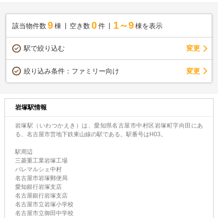
9
0
1～9
該当物件数
棟
空き数
件
棟を表示
駅で絞り込む
変更
変更
絞り込み条件：
ファミリー向け
岩塚駅情報
岩塚駅（いわつかえき）は、愛知県名古屋市中村区岩塚町字向田にあ
る、名古屋市営地下鉄東山線の駅である。駅番号はH03。
駅周辺
三菱重工業岩塚工場
パレマルシェ中村
名古屋市岩塚郵便局
愛知銀行岩塚支店
名古屋銀行岩塚支店
名古屋市立岩塚小学校
名古屋市立御田中学校