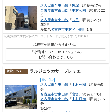
名古屋市営東山線
「
岩塚
」駅 徒歩17分
名古屋市営東山線
「
中村公園
」駅 徒歩22
分
名古屋市営東山線
「
八田
」駅 徒歩27分
築2年
愛知県
名古屋市中村区
小鴨町
１８
初期費用にお手持ちのクレジットカードが使えます♪分割ＯＫ♪
現在空室情報がありません。
「小鴨町１８KODATEXⅤ」への
お問い合わせはこちら
ラルジュツカサ プレミエ
賃貸 | アパート
敷0
礼0
名古屋市営東山線
「
中村公園
」駅 徒歩5
分
名古屋市営東山線
「
岩塚
」駅 徒歩10分
名古屋市営東山線
「
中村日赤
」駅 徒歩15
分
築15年