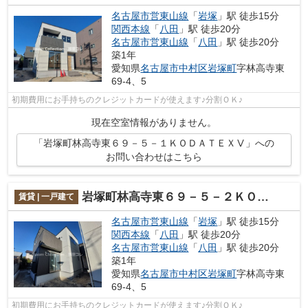
名古屋市営東山線
「
岩塚
」駅 徒歩15分
関西本線
「
八田
」駅 徒歩20分
名古屋市営東山線
「
八田
」駅 徒歩20分
築1年
愛知県
名古屋市中村区
岩塚町
字林高寺東
69-4、5
初期費用にお手持ちのクレジットカードが使えます♪分割ＯＫ♪
現在空室情報がありません。
「岩塚町林高寺東６９－５－１ＫＯＤＡＴＥＸⅤ」への
お問い合わせはこちら
岩塚町林高寺東６９－５－２ＫＯＤＡＴＥＸⅣ
賃貸 | 一戸建て
名古屋市営東山線
「
岩塚
」駅 徒歩15分
関西本線
「
八田
」駅 徒歩20分
名古屋市営東山線
「
八田
」駅 徒歩20分
築1年
愛知県
名古屋市中村区
岩塚町
字林高寺東
69-4、5
初期費用にお手持ちのクレジットカードが使えます♪分割ＯＫ♪