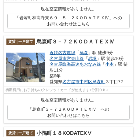
現在空室情報がありません。
「岩塚町林高寺東６９－５－２ＫＯＤＡＴＥＸⅣ」への
お問い合わせはこちら
烏森町３－７２ＫＯＤＡＴＥＸⅣ
賃貸 | 一戸建て
近鉄名古屋線
「
烏森
」駅 徒歩9分
名古屋市営東山線
「
岩塚
」駅 徒歩10分
名古屋臨海高速あおなみ線
「
小本
」駅 徒
歩11分
築6年
愛知県
名古屋市中村区
烏森町
３丁目72
初期費用にお手持ちのクレジットカードが使えます♪分割ＯＫ♪
現在空室情報がありません。
「烏森町３－７２ＫＯＤＡＴＥＸⅣ」への
お問い合わせはこちら
小鴨町１８KODATEXⅤ
賃貸 | 一戸建て