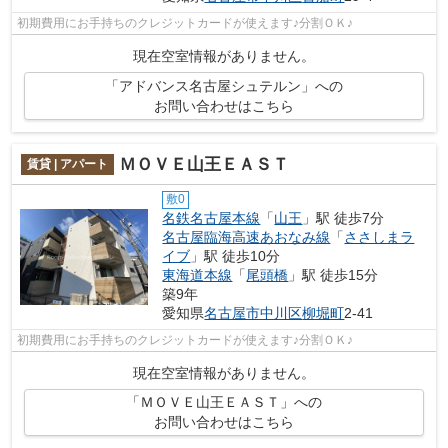
初期費用にお手持ちのクレジットカードが使えます♪分割ＯＫ♪
現在空室情報がありません。
「アドバンス名古屋シュテルン」への
お問い合わせはこちら
ＭＯＶＥ山王ＥＡＳＴ
賃貸 | アパート
敷0
名鉄名古屋本線
「
山王
」駅 徒歩7分
名古屋臨海高速あおなみ線
「
ささしまラ
イブ
」駅 徒歩10分
東海道本線
「
尾頭橋
」駅 徒歩15分
築9年
愛知県
名古屋市中川区
柳堀町
2-41
初期費用にお手持ちのクレジットカードが使えます♪分割ＯＫ♪
現在空室情報がありません。
「ＭＯＶＥ山王ＥＡＳＴ」への
お問い合わせはこちら