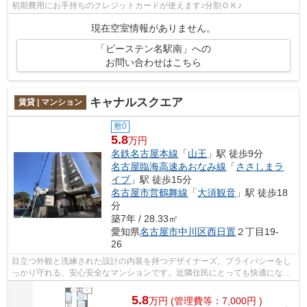
初期費用にお手持ちのクレジットカードが使えます♪分割ＯＫ♪
現在空室情報がありません。
「ピーステン名駅南」への
お問い合わせはこちら
キャナルスクエア
賃貸 | マンション
敷0
5.8
万円
名鉄名古屋本線
「
山王
」駅 徒歩9分
名古屋臨海高速あおなみ線
「
ささしまラ
イブ
」駅 徒歩15分
名古屋市営鶴舞線
「
大須観音
」駅 徒歩18
分
築7年 / 28.33㎡
愛知県
名古屋市中川区
西日置
２丁目19-
26
目立つ外観と洗練された設計の内装を持つデザイナーズ。プライバシーをし
っかり守れる、安心安全なマンションです。近隣住民にとっても快適になる
敷地内ごみ置き場付きです。駅から徒...
5.8
万
円
(管理費等：7,000円 )