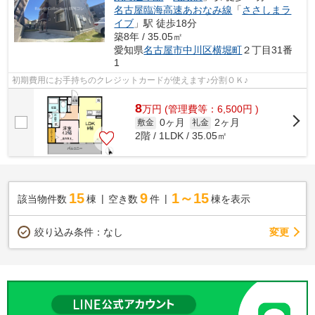
名古屋臨海高速あおなみ線
「
ささしまラ
イブ
」駅 徒歩18分
築8年 / 35.05㎡
愛知県
名古屋市中川区
横堀町
２丁目31番
1
初期費用にお手持ちのクレジットカードが使えます♪分割ＯＫ♪
8
万
円
(管理費等：6,500円 )
0ヶ月
2ヶ月
敷金
礼金
2階 / 1LDK / 35.05㎡
15
9
1～15
該当物件数
棟
空き数
件
棟を表示
変更
絞り込み条件：
なし