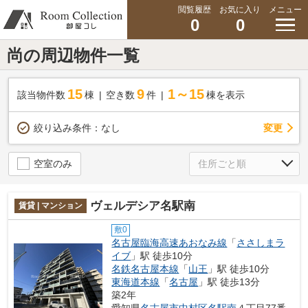
閲覧履歴
お気に入り
メニュー
0
0
尚の周辺物件一覧
15
9
1～15
該当物件数
棟
空き数
件
棟を表示
変更
絞り込み条件：
なし
空室のみ
ヴェルデシア名駅南
賃貸 | マンション
敷0
名古屋臨海高速あおなみ線
「
ささしまラ
イブ
」駅 徒歩10分
名鉄名古屋本線
「
山王
」駅 徒歩10分
東海道本線
「
名古屋
」駅 徒歩13分
築2年