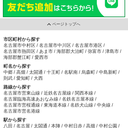
ページトップへ
市区町村から探す
名古屋市中村区
/
名古屋市中川区
/
名古屋市港区
/
名古屋市熱田区
/
あま市
/
海部郡大治町
/
弥富市
/
津島市
/
海部郡蟹江町
/
愛西市
町名から探す
中郷
/
高畑
/
太閤通
/
十王町
/
名駅南
/
烏森町
/
中島新町
/
則武
/
愛知町
/
大西
路線から探す
名古屋市営東山線
/
近鉄名古屋線
/
関西本線
/
名古屋臨海高速あおなみ線
/
名鉄名古屋本線
/
名古屋市営桜通線
/
東海道本線
/
名鉄犬山線
/
中央線
/
名古屋市営名港線
駅から探す
八田
/
名古屋
/
太閤通
/
本陣
/
中村日赤
/
高畑
/
中村公園
/