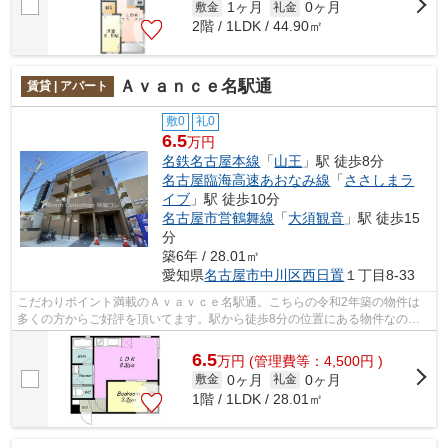
1ヶ月
0ヶ月
敷金
礼金
2階 / 1LDK / 44.90㎡
Ａｖａｎｃｅ名駅通
賃貸 | アパート
敷0
礼0
6.5
万円
名鉄名古屋本線
「
山王
」駅 徒歩8分
名古屋臨海高速あおなみ線
「
ささしまラ
イブ
」駅 徒歩10分
名古屋市営鶴舞線
「
大須観音
」駅 徒歩15
分
築6年 / 28.01㎡
愛知県
名古屋市中川区
西日置
１丁目8‐33
こだわりポイント満載のＡｖａｖｃｅ名駅通。こちらの令和2年築の物件は
多くの方からご好評を頂いてます。駅から徒歩8分の位置にある物件なの
で、電車の利用も快適です。駅が周辺に2つ...
6.5
万
円
(管理費等：4,500円 )
0ヶ月
0ヶ月
敷金
礼金
1階 / 1LDK / 28.01㎡