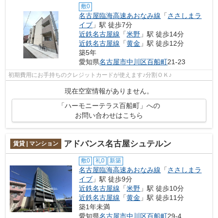
敷0
名古屋臨海高速あおなみ線
「
ささしまラ
イブ
」駅 徒歩7分
近鉄名古屋線
「
米野
」駅 徒歩14分
近鉄名古屋線
「
黄金
」駅 徒歩12分
築5年
愛知県
名古屋市中川区
百船町
21-23
初期費用にお手持ちのクレジットカードが使えます♪分割ＯＫ♪
現在空室情報がありません。
「ハーモニーテラス百船町」への
お問い合わせはこちら
アドバンス名古屋シュテルン
賃貸 | マンション
敷0
礼0
新築
名古屋臨海高速あおなみ線
「
ささしまラ
イブ
」駅 徒歩9分
近鉄名古屋線
「
米野
」駅 徒歩10分
近鉄名古屋線
「
黄金
」駅 徒歩11分
築1年未満
愛知県
名古屋市中川区
百船町
29-4