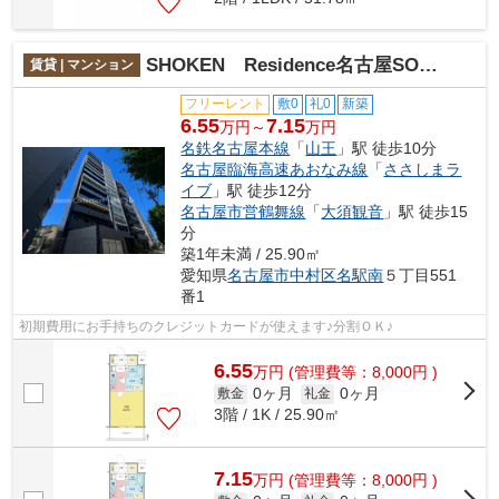
SHOKEN Residence名古屋SOUTH
賃貸 | マンション
フリーレント
敷0
礼0
新築
6.55
7.15
万円～
万円
名鉄名古屋本線
「
山王
」駅 徒歩10分
名古屋臨海高速あおなみ線
「
ささしまラ
イブ
」駅 徒歩12分
名古屋市営鶴舞線
「
大須観音
」駅 徒歩15
分
築1年未満 / 25.90㎡
愛知県
名古屋市中村区
名駅南
５丁目551
番1
初期費用にお手持ちのクレジットカードが使えます♪分割ＯＫ♪
6.55
万
円
(管理費等：8,000円 )
0ヶ月
0ヶ月
敷金
礼金
3階 / 1K / 25.90㎡
7.15
万
円
(管理費等：8,000円 )