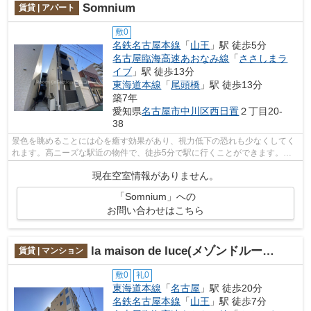
Somnium
賃貸 | アパート
敷0
名鉄名古屋本線
「
山王
」駅 徒歩5分
名古屋臨海高速あおなみ線
「
ささしまラ
イブ
」駅 徒歩13分
東海道本線
「
尾頭橋
」駅 徒歩13分
築7年
愛知県
名古屋市中川区
西日置
２丁目20-
38
景色を眺めることには心を癒す効果があり、視力低下の恐れも少なくしてく
れます。高ニーズな駅近の物件で、徒歩5分で駅に行くことができます。初
期費用のカード決済で、手間なく契約手...
現在空室情報がありません。
「Somnium」への
お問い合わせはこちら
la maison de luce(メゾンドルーチェ)
賃貸 | マンション
敷0
礼0
東海道本線
「
名古屋
」駅 徒歩20分
名鉄名古屋本線
「
山王
」駅 徒歩7分