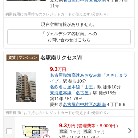
愛知県
名古屋市中村区
名駅南
４丁目77番
11号
初期費用にお手持ちのクレジットカードが使えます♪分割ＯＫ♪
現在空室情報がありません。
「ヴェルデシア名駅南」への
お問い合わせはこちら
名駅南サクセスⅧ
賃貸 | マンション
9.3
万円
名古屋臨海高速あおなみ線
「
ささしまラ
イブ
」駅 徒歩10分
名鉄名古屋本線
「
山王
」駅 徒歩10分
東海道本線
「
名古屋
」駅 徒歩15分
築11年 / 51.78㎡
愛知県
名古屋市中村区
名駅南
４丁目8-6
初期費用にお手持ちのクレジットカードが使えます♪分割ＯＫ♪
9.3
万
円
(管理費等：8,000円 )
1ヶ月
1ヶ月
敷金
礼金
2階 / 1LDK / 51.78㎡