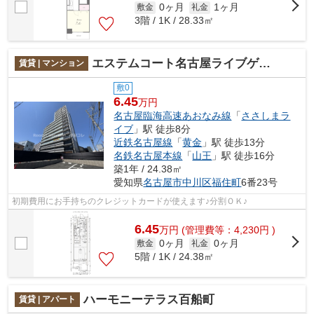
0ヶ月
1ヶ月
敷金
礼金
3階 / 1K / 28.33㎡
エステムコート名古屋ライブゲート
賃貸 | マンション
敷0
6.45
万円
名古屋臨海高速あおなみ線
「
ささしまラ
イブ
」駅 徒歩8分
近鉄名古屋線
「
黄金
」駅 徒歩13分
名鉄名古屋本線
「
山王
」駅 徒歩16分
築1年 / 24.38㎡
愛知県
名古屋市中川区
福住町
6番23号
初期費用にお手持ちのクレジットカードが使えます♪分割ＯＫ♪
6.45
万
円
(管理費等：4,230円 )
0ヶ月
0ヶ月
敷金
礼金
5階 / 1K / 24.38㎡
ハーモニーテラス百船町
賃貸 | アパート