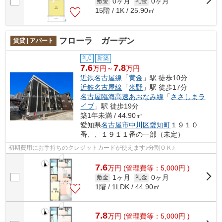
0ヶ月
0ヶ月
敷金
礼金
15階 / 1K / 25.90㎡
フローラ ガーデン
賃貸 | アパート
礼0
新築
7.6
7.8
万円～
万円
近鉄名古屋線
「
黄金
」駅 徒歩10分
近鉄名古屋線
「
米野
」駅 徒歩17分
名古屋臨海高速あおなみ線
「
ささしまラ
イブ
」駅 徒歩19分
築1年未満 / 44.90㎡
愛知県
名古屋市中川区
愛知町
１９１０
番、、１９１１番の一部（未定）
初期費用にお手持ちのクレジットカードが使えます♪分割ＯＫ♪
7.6
万
円
(管理費等：5,000円 )
1ヶ月
0ヶ月
敷金
礼金
1階 / 1LDK / 44.90㎡
7.8
万
円
(管理費等：5,000円 )