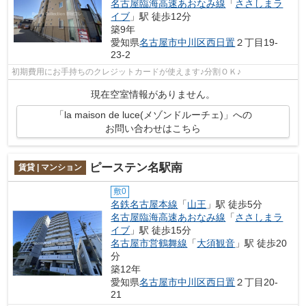
名古屋臨海高速あおなみ線
「
ささしまラ
イブ
」駅 徒歩12分
築9年
愛知県
名古屋市中川区
西日置
２丁目19-
23-2
初期費用にお手持ちのクレジットカードが使えます♪分割ＯＫ♪
現在空室情報がありません。
「la maison de luce(メゾンドルーチェ)」への
お問い合わせはこちら
ピーステン名駅南
賃貸 | マンション
敷0
名鉄名古屋本線
「
山王
」駅 徒歩5分
名古屋臨海高速あおなみ線
「
ささしまラ
イブ
」駅 徒歩15分
名古屋市営鶴舞線
「
大須観音
」駅 徒歩20
分
築12年
愛知県
名古屋市中川区
西日置
２丁目20-
21