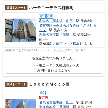
ハーモニーテラス柳堀町
賃貸 | アパート
敷0
礼0
名鉄名古屋本線
「
山王
」駅 徒歩8分
名古屋臨海高速あおなみ線
「
ささしまラ
イブ
」駅 徒歩11分
近鉄名古屋線
「
米野
」駅 徒歩15分
築2年
愛知県
名古屋市中川区
柳堀町
13-18
初期費用にお手持ちのクレジットカードが使えます♪分割ＯＫ♪
現在空室情報がありません。
「ハーモニーテラス柳堀町」への
お問い合わせはこちら
Ｌｏｃｏ☆ＭｏｃｏⅢ
賃貸 | アパート
敷0
8
万円
名鉄名古屋本線
「
山王
」駅 徒歩5分
東海道本線
「
尾頭橋
」駅 徒歩12分