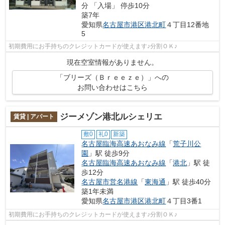
分 「入場」 停歩10分
築7年
愛知県
名古屋市港区
港北町
４丁目12番地
5
初期費用にお手持ちのクレジットカードが使えます♪分割ＯＫ♪
現在空室情報がありません。
「ブリーズ（Ｂｒｅｅｚｅ）」への
お問い合わせはこちら
ジーメゾン港北ルシェリエ
賃貸 | アパート
敷0
礼0
新築
名古屋臨海高速あおなみ線
「
荒子川公
園
」駅 徒歩9分
名古屋臨海高速あおなみ線
「
港北
」駅 徒
歩12分
名古屋市営名港線
「
東海通
」駅 徒歩40分
築1年未満
愛知県
名古屋市港区
港北町
４丁目3番1
初期費用にお手持ちのクレジットカードが使えます♪分割ＯＫ♪