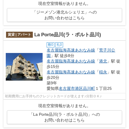
現在空室情報がありません。
「ジーメゾン港北ルシェリエ」への
お問い合わせはこちら
La Porte品川(ラ・ポルト品川)
賃貸 | アパート
敷0
礼0
名古屋臨海高速あおなみ線
「
荒子川公
園
」駅 徒歩8分
名古屋臨海高速あおなみ線
「
港北
」駅 徒
歩15分
名古屋臨海高速あおなみ線
「
稲永
」駅 徒
歩20分
築9年
愛知県
名古屋市港区
品川町
１丁目25
初期費用にお手持ちのクレジットカードが使えます♪分割ＯＫ♪
現在空室情報がありません。
「La Porte品川(ラ・ポルト品川)」への
お問い合わせはこちら