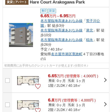
Hare Court Arakogawa Park
賃貸 | アパート
敷0
新築
6.65
6.95
万円～
万円
名古屋臨海高速あおなみ線
「
荒子川公
園
」駅 徒歩3分
名古屋臨海高速あおなみ線
「
港北
」駅 徒
歩10分
名古屋臨海高速あおなみ線
「
稲永
」駅 徒
歩26分
予定 / 40.18㎡
愛知県
名古屋市港区
寛政町
４丁目23番地
の1
初期費用にお手持ちのクレジットカードが使えます♪分割ＯＫ♪
6.65
万
円
(管理費等：4,000円 )
0ヶ月
1ヶ月
敷金
礼金
1階 / 2LDK / 40.18㎡
6.8
万
円
(管理費等：4,000円 )
0ヶ月
1ヶ月
敷金
礼金
2階 / 2LDK / 40.18㎡