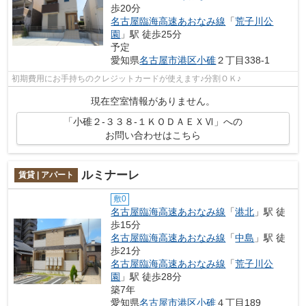
歩20分
名古屋臨海高速あおなみ線
「
荒子川公
園
」駅 徒歩25分
予定
愛知県
名古屋市港区
小碓
２丁目338-1
初期費用にお手持ちのクレジットカードが使えます♪分割ＯＫ♪
現在空室情報がありません。
「小碓２-３３８-１ＫＯＤＡＥＸⅥ」への
お問い合わせはこちら
ルミナーレ
賃貸 | アパート
敷0
名古屋臨海高速あおなみ線
「
港北
」駅 徒
歩15分
名古屋臨海高速あおなみ線
「
中島
」駅 徒
歩21分
名古屋臨海高速あおなみ線
「
荒子川公
園
」駅 徒歩28分
築7年
愛知県
名古屋市港区
小碓
４丁目189