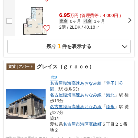
6.95
万
円
(管理費等：4,000円 )
0ヶ月
1ヶ月
敷金
礼金
2階 / 2LDK / 40.18㎡
1
残り
件を表示する
グレイス（ｇｒａｃｅ）
賃貸 | アパート
敷0
名古屋臨海高速あおなみ線
「
荒子川公
園
」駅 徒歩5分
名古屋臨海高速あおなみ線
「
港北
」駅 徒
歩13分
名古屋臨海高速あおなみ線
「
稲永
」駅 徒
歩27分
築1年
愛知県
名古屋市港区
寛政町
５丁目２１番
地２