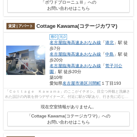
「ボワドブローニュⅢ」への
お問い合わせはこちら
Cottage Kawama(コテージカワマ)
賃貸 | アパート
敷0
礼0
名古屋臨海高速あおなみ線
「
港北
」駅 徒
歩7分
名古屋臨海高速あおなみ線
「
中島
」駅 徒
歩20分
名古屋臨海高速あおなみ線
「
荒子川公
園
」駅 徒歩20分
築10年
愛知県
名古屋市港区
川間町
１丁目193
「Ｃｏｔｔａｇｅ Ｋａｗａｍａ」のここがイチオシ。目立つ外観と洗練さ
れた設計の内装を持つデザイナーズ。付近に駅が2駅あり、行き先に応じて
使い分けができます。ネット回線が繋が...
現在空室情報がありません。
「Cottage Kawama(コテージカワマ)」への
お問い合わせはこちら