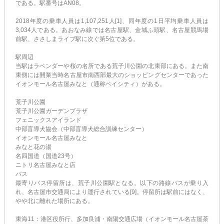
である。駅番号はAN08。
2018年度の乗車人員は1,107,251人[1]、同年度の1日平均乗車人員は
3,034人である。あおなみ線では名古屋駅、金城ふ頭駅、名古屋競馬場
前駅、ささしまライブ駅に次ぐ第5位である。
駅周辺
当駅はラベンダーや桜の名所である荒子川公園の北東部にある。また南
東側には開業当時名古屋市南西部最大のショッピングセンターであった
イオンモール名古屋みなと（通称ベイシティ）がある。
荒子川公園
荒子川公園ガーデンプラザ
フェニックスアイランド
中部盲導犬協会（中部盲導犬総合訓練センター）
イオンモール名古屋みなと
みなと花の湯
名四国道（国道23号）
ニトリ名古屋みなと店
バス
最寄りバス停留所は、荒子川公園駅となる。以下の路線バスが乗り入
れ、名古屋市交通局により運行されている[9]。停留所は駅前にはなく、
やや北に離れた場所にある。
東海11：港区役所行、多加良浦・南陽交通広場（イオンモール名古屋茶