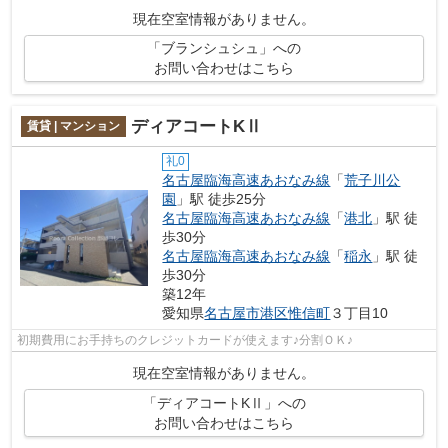
現在空室情報がありません。
「ブランシュシュ」への
お問い合わせはこちら
ディアコートKⅡ
賃貸 | マンション
礼0
名古屋臨海高速あおなみ線
「
荒子川公
園
」駅 徒歩25分
名古屋臨海高速あおなみ線
「
港北
」駅 徒
歩30分
名古屋臨海高速あおなみ線
「
稲永
」駅 徒
歩30分
築12年
愛知県
名古屋市港区
惟信町
３丁目10
初期費用にお手持ちのクレジットカードが使えます♪分割ＯＫ♪
現在空室情報がありません。
「ディアコートKⅡ」への
お問い合わせはこちら