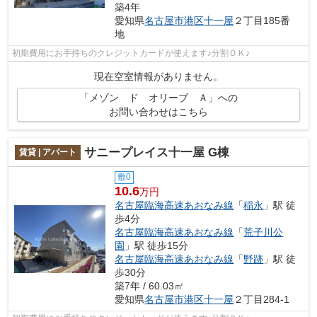
築4年
愛知県
名古屋市港区
十一屋
２丁目185番
地
初期費用にお手持ちのクレジットカードが使えます♪分割ＯＫ♪
現在空室情報がありません。
「メゾン ド オリーブ Ａ」への
お問い合わせはこちら
サニープレイス十一屋 G棟
賃貸 | アパート
敷0
10.6
万円
名古屋臨海高速あおなみ線
「
稲永
」駅 徒
歩4分
名古屋臨海高速あおなみ線
「
荒子川公
園
」駅 徒歩15分
名古屋臨海高速あおなみ線
「
野跡
」駅 徒
歩30分
築7年 / 60.03㎡
愛知県
名古屋市港区
十一屋
２丁目284-1