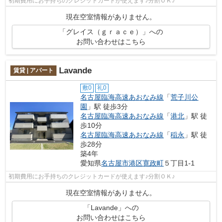
初期費用にお手持ちのクレジットカードが使えます♪分割ＯＫ♪
現在空室情報がありません。
「グレイス（ｇｒａｃｅ）」への
お問い合わせはこちら
Lavande
賃貸 | アパート
敷0
礼0
名古屋臨海高速あおなみ線
「
荒子川公
園
」駅 徒歩3分
名古屋臨海高速あおなみ線
「
港北
」駅 徒
歩10分
名古屋臨海高速あおなみ線
「
稲永
」駅 徒
歩28分
築4年
愛知県
名古屋市港区
寛政町
５丁目1-1
初期費用にお手持ちのクレジットカードが使えます♪分割ＯＫ♪
現在空室情報がありません。
「Lavande」への
お問い合わせはこちら