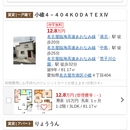
小碓４－４０４ＫＯＤＡＴＥＸⅣ
賃貸 | 一戸建て
仲手無料
12.8
万円
名古屋臨海高速あおなみ線
「
港北
」駅 徒
歩20分
名古屋臨海高速あおなみ線
「
中島
」駅 徒
歩25分
名古屋臨海高速あおなみ線
「
荒子川公
園
」駅 徒歩32分
築9年 / 81.17㎡
愛知県
名古屋市港区
小碓
４丁目404
初期費用にお手持ちのクレジットカードが使えます♪分割ＯＫ♪
12.8
万
円
(管理費等：- )
15万円
1ヶ月
敷金
礼金
1-2階 / 3LDK / 81.17㎡
りょううん
賃貸 | アパート