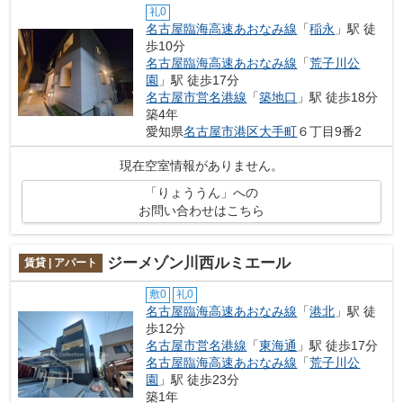
礼0
名古屋臨海高速あおなみ線
「
稲永
」駅 徒
歩10分
名古屋臨海高速あおなみ線
「
荒子川公
園
」駅 徒歩17分
名古屋市営名港線
「
築地口
」駅 徒歩18分
築4年
愛知県
名古屋市港区
大手町
６丁目9番2
現在空室情報がありません。
「りょううん」への
お問い合わせはこちら
ジーメゾン川西ルミエール
賃貸 | アパート
敷0
礼0
名古屋臨海高速あおなみ線
「
港北
」駅 徒
歩12分
名古屋市営名港線
「
東海通
」駅 徒歩17分
名古屋臨海高速あおなみ線
「
荒子川公
園
」駅 徒歩23分
築1年