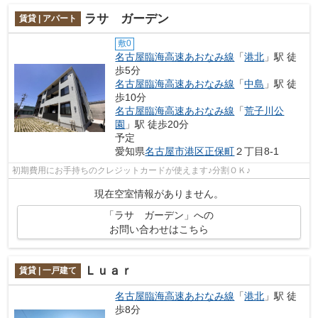
ラサ ガーデン
賃貸 | アパート
敷0
名古屋臨海高速あおなみ線
「
港北
」駅 徒
歩5分
名古屋臨海高速あおなみ線
「
中島
」駅 徒
歩10分
名古屋臨海高速あおなみ線
「
荒子川公
園
」駅 徒歩20分
予定
愛知県
名古屋市港区
正保町
２丁目8-1
初期費用にお手持ちのクレジットカードが使えます♪分割ＯＫ♪
現在空室情報がありません。
「ラサ ガーデン」への
お問い合わせはこちら
Ｌｕａｒ
賃貸 | 一戸建て
名古屋臨海高速あおなみ線
「
港北
」駅 徒
歩8分