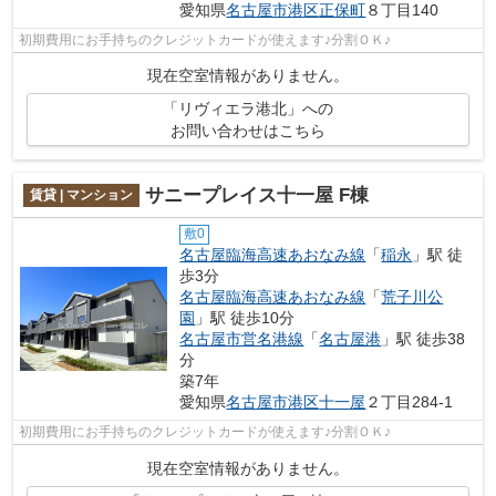
愛知県
名古屋市港区
正保町
８丁目140
初期費用にお手持ちのクレジットカードが使えます♪分割ＯＫ♪
現在空室情報がありません。
「リヴィエラ港北」への
お問い合わせはこちら
サニープレイス十一屋 F棟
賃貸 | マンション
敷0
名古屋臨海高速あおなみ線
「
稲永
」駅 徒
歩3分
名古屋臨海高速あおなみ線
「
荒子川公
園
」駅 徒歩10分
名古屋市営名港線
「
名古屋港
」駅 徒歩38
分
築7年
愛知県
名古屋市港区
十一屋
２丁目284-1
初期費用にお手持ちのクレジットカードが使えます♪分割ＯＫ♪
現在空室情報がありません。