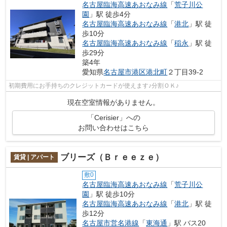
名古屋臨海高速あおなみ線
「
荒子川公
園
」駅 徒歩4分
名古屋臨海高速あおなみ線
「
港北
」駅 徒
歩10分
名古屋臨海高速あおなみ線
「
稲永
」駅 徒
歩29分
築4年
愛知県
名古屋市港区
港北町
２丁目39-2
初期費用にお手持ちのクレジットカードが使えます♪分割ＯＫ♪
現在空室情報がありません。
「Cerisier」への
お問い合わせはこちら
ブリーズ（Ｂｒｅｅｚｅ）
賃貸 | アパート
敷0
名古屋臨海高速あおなみ線
「
荒子川公
園
」駅 徒歩10分
名古屋臨海高速あおなみ線
「
港北
」駅 徒
歩12分
名古屋市営名港線
「
東海通
」駅 バス20