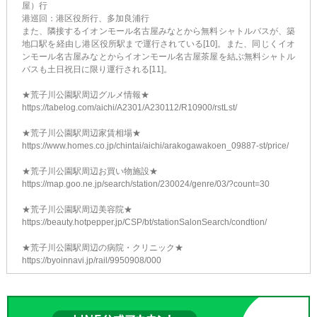
屋）行
港巡回：港区役所行、多加良浦行
また、隣接するイオンモール名古屋みなとから無料シャトルバスが、築
地口駅を経由し港区役所駅まで運行されている[10]。また、同じくイオ
ンモール名古屋みなとからイオンモール名古屋茶屋を結ぶ無料シャトル
バスも土日祝日に限り運行される[11]。
★荒子川公園駅周辺グルメ情報★
https://tabelog.com/aichi/A2301/A230112/R10900/rstLst/
★荒子川公園駅周辺家賃相場★
https://www.homes.co.jp/chintai/aichi/arakogawakoen_09887-st/price/
★荒子川公園駅周辺お買い物施設★
https://map.goo.ne.jp/search/station/230024/genre/03/?count=30
★荒子川公園駅周辺美容院★
https://beauty.hotpepper.jp/CSP/bt/stationSalonSearch/condtion/
★荒子川公園駅周辺の病院・クリニック★
https://byoinnavi.jp/rail/9950908/000