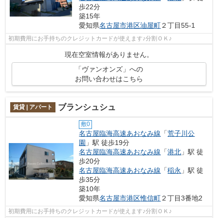
歩22分
築15年
愛知県
名古屋市港区
油屋町
２丁目55-1
初期費用にお手持ちのクレジットカードが使えます♪分割ＯＫ♪
現在空室情報がありません。
「ヴァンオンズ」への
お問い合わせはこちら
ブランシュシュ
賃貸 | アパート
敷0
名古屋臨海高速あおなみ線
「
荒子川公
園
」駅 徒歩19分
名古屋臨海高速あおなみ線
「
港北
」駅 徒
歩20分
名古屋臨海高速あおなみ線
「
稲永
」駅 徒
歩35分
築10年
愛知県
名古屋市港区
惟信町
２丁目3番地2
初期費用にお手持ちのクレジットカードが使えます♪分割ＯＫ♪