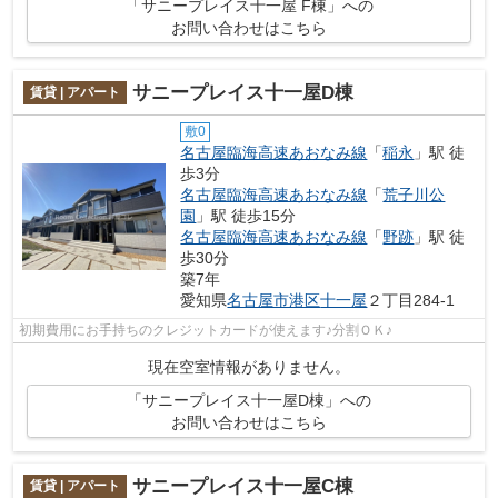
「サニープレイス十一屋 F棟」への
お問い合わせはこちら
サニープレイス十一屋D棟
賃貸 | アパート
敷0
名古屋臨海高速あおなみ線
「
稲永
」駅 徒
歩3分
名古屋臨海高速あおなみ線
「
荒子川公
園
」駅 徒歩15分
名古屋臨海高速あおなみ線
「
野跡
」駅 徒
歩30分
築7年
愛知県
名古屋市港区
十一屋
２丁目284-1
初期費用にお手持ちのクレジットカードが使えます♪分割ＯＫ♪
現在空室情報がありません。
「サニープレイス十一屋D棟」への
お問い合わせはこちら
サニープレイス十一屋C棟
賃貸 | アパート