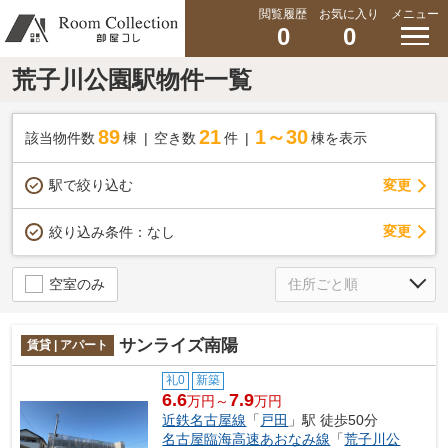
閲覧履歴
お気に入り
メニュー
0
0
荒子川公園駅物件一覧
89
21
1～30
該当物件数
棟
空き数
件
棟を表示
駅で絞り込む
変更
変更
絞り込み条件：
なし
空室のみ
サンライズ南陽
賃貸 | アパート
礼0
新築
6.6
7.9
万円～
万円
近鉄名古屋線
「
戸田
」駅 徒歩50分
名古屋臨海高速あおなみ線
「
荒子川公