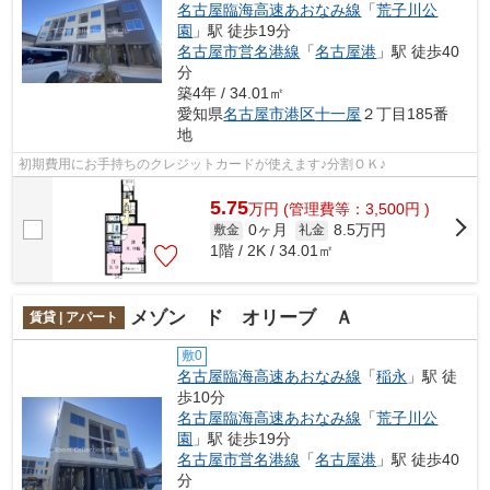
名古屋臨海高速あおなみ線
「
荒子川公
園
」駅 徒歩19分
名古屋市営名港線
「
名古屋港
」駅 徒歩40
分
築4年 / 34.01㎡
愛知県
名古屋市港区
十一屋
２丁目185番
地
初期費用にお手持ちのクレジットカードが使えます♪分割ＯＫ♪
5.75
万
円
(管理費等：3,500円 )
0ヶ月
8.5万円
敷金
礼金
1階 / 2K / 34.01㎡
メゾン ド オリーブ Ａ
賃貸 | アパート
敷0
名古屋臨海高速あおなみ線
「
稲永
」駅 徒
歩10分
名古屋臨海高速あおなみ線
「
荒子川公
園
」駅 徒歩19分
名古屋市営名港線
「
名古屋港
」駅 徒歩40
分