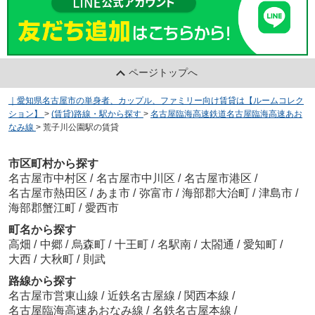
ページトップへ
｜愛知県名古屋市の単身者、カップル、ファミリー向け賃貸は【ルームコレク
ション】
>
(賃貸)路線・駅から探す
>
名古屋臨海高速鉄道名古屋臨海高速あお
なみ線
>
荒子川公園駅の賃貸
市区町村から探す
名古屋市中村区
/
名古屋市中川区
/
名古屋市港区
/
名古屋市熱田区
/
あま市
/
弥富市
/
海部郡大治町
/
津島市
/
海部郡蟹江町
/
愛西市
町名から探す
高畑
/
中郷
/
烏森町
/
十王町
/
名駅南
/
太閤通
/
愛知町
/
大西
/
大秋町
/
則武
路線から探す
名古屋市営東山線
/
近鉄名古屋線
/
関西本線
/
名古屋臨海高速あおなみ線
/
名鉄名古屋本線
/