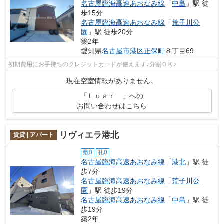
名古屋臨海高速あおなみ線
「
中島
」駅 徒
歩15分
名古屋臨海高速あおなみ線
「
荒子川公
園
」駅 徒歩20分
築2年
愛知県
名古屋市港区
正保町
８丁目69
初期費用にお手持ちのクレジットカードが使えます♪分割ＯＫ♪
現在空室情報がありません。
「Ｌｕａｒ 」への
お問い合わせはこちら
リヴィエラ港北
賃貸 | アパート
敷0
礼0
名古屋臨海高速あおなみ線
「
港北
」駅 徒
歩7分
名古屋臨海高速あおなみ線
「
荒子川公
園
」駅 徒歩19分
名古屋臨海高速あおなみ線
「
中島
」駅 徒
歩19分
築2年