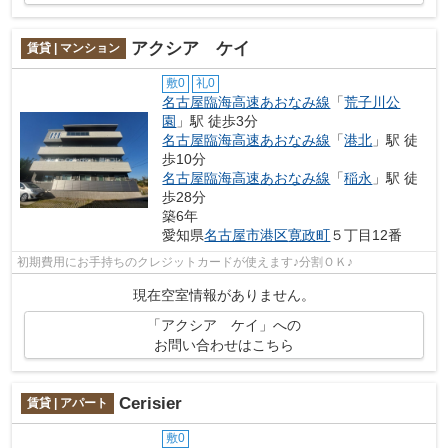
アクシア ケイ
賃貸 | マンション
敷0
礼0
名古屋臨海高速あおなみ線
「
荒子川公
園
」駅 徒歩3分
名古屋臨海高速あおなみ線
「
港北
」駅 徒
歩10分
名古屋臨海高速あおなみ線
「
稲永
」駅 徒
歩28分
築6年
愛知県
名古屋市港区
寛政町
５丁目12番
初期費用にお手持ちのクレジットカードが使えます♪分割ＯＫ♪
現在空室情報がありません。
「アクシア ケイ」への
お問い合わせはこちら
Cerisier
賃貸 | アパート
敷0