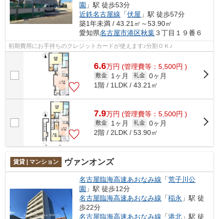
園
」駅 徒歩53分
近鉄名古屋線
「
伏屋
」駅 徒歩57分
築1年未満 / 43.21㎡～53.90㎡
愛知県
名古屋市港区
秋葉
３丁目１９番６
初期費用にお手持ちのクレジットカードが使えます♪分割ＯＫ♪
6.6
万
円
(管理費等：5,500円 )
1ヶ月
0ヶ月
敷金
礼金
1階 / 1LDK / 43.21㎡
7.9
万
円
(管理費等：5,500円 )
1ヶ月
0ヶ月
敷金
礼金
2階 / 2LDK / 53.90㎡
ヴァンオンズ
賃貸 | マンション
名古屋臨海高速あおなみ線
「
荒子川公
園
」駅 徒歩12分
名古屋臨海高速あおなみ線
「
稲永
」駅 徒
歩22分
名古屋臨海高速あおなみ線
「
港北
」駅 徒