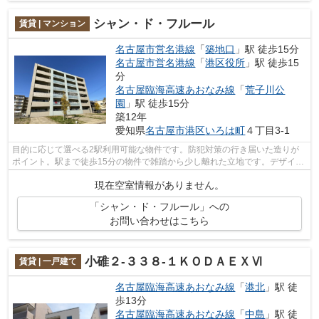
シャン・ド・フルール
賃貸 | マンション
名古屋市営名港線
「
築地口
」駅 徒歩15分
名古屋市営名港線
「
港区役所
」駅 徒歩15
分
名古屋臨海高速あおなみ線
「
荒子川公
園
」駅 徒歩15分
築12年
愛知県
名古屋市港区
いろは町
４丁目3-1
目的に応じて選べる2駅利用可能な物件です。防犯対策の行き届いた造りが
ポイント。駅まで徒歩15分の物件で雑踏から少し離れた立地です。デザイナ
ーズ物件は独創的で、ご好評いただいて...
現在空室情報がありません。
「シャン・ド・フルール」への
お問い合わせはこちら
小碓２-３３８-１ＫＯＤＡＥＸⅥ
賃貸 | 一戸建て
名古屋臨海高速あおなみ線
「
港北
」駅 徒
歩13分
名古屋臨海高速あおなみ線
「
中島
」駅 徒