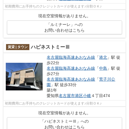
初期費用にお手持ちのクレジットカードが使えます♪分割ＯＫ♪
現在空室情報がありません。
「ルミナーレ」への
お問い合わせはこちら
ハピネストミーⅢ
賃貸 | タウン
名古屋臨海高速あおなみ線
「
港北
」駅 徒
歩22分
名古屋臨海高速あおなみ線
「
中島
」駅 徒
歩27分
名古屋臨海高速あおなみ線
「
荒子川公
園
」駅 徒歩33分
築1年
愛知県
名古屋市港区
小碓
４丁目474
初期費用にお手持ちのクレジットカードが使えます♪分割ＯＫ♪
現在空室情報がありません。
「ハピネストミーⅢ」への
お問い合わせはこちら