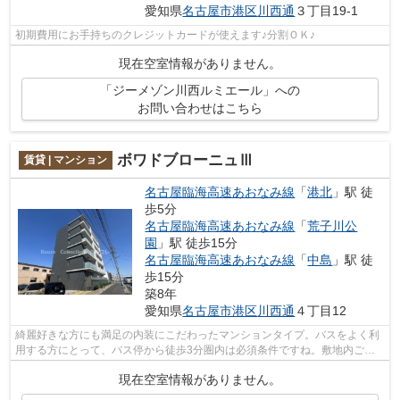
愛知県
名古屋市港区
川西通
３丁目19-1
初期費用にお手持ちのクレジットカードが使えます♪分割ＯＫ♪
現在空室情報がありません。
「ジーメゾン川西ルミエール」への
お問い合わせはこちら
ボワドブローニュⅢ
賃貸 | マンション
名古屋臨海高速あおなみ線
「
港北
」駅 徒
歩5分
名古屋臨海高速あおなみ線
「
荒子川公
園
」駅 徒歩15分
名古屋臨海高速あおなみ線
「
中島
」駅 徒
歩15分
築8年
愛知県
名古屋市港区
川西通
４丁目12
綺麗好きな方にも満足の内装にこだわったマンションタイプ。バスをよく利
用する方にとって、バス停から徒歩3分圏内は必須条件ですね。敷地内ごみ
置き場もあり、ゴミ捨ても楽々。高速通...
現在空室情報がありません。