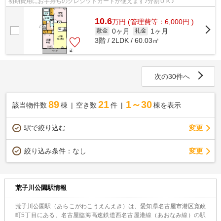
初期費用にお手持ちのクレジットカードが使えます♪分割ＯＫ♪
10.6
万
円
(管理費等：6,000円 )
0ヶ月
1ヶ月
敷金
礼金
3階 / 2LDK / 60.03㎡
次の30件へ
89
21
1～30
該当物件数
棟
空き数
件
棟を表示
駅で絞り込む
変更
変更
絞り込み条件：
なし
荒子川公園駅情報
荒子川公園駅（あらこがわこうえんえき）は、愛知県名古屋市港区寛政
町5丁目にある、名古屋臨海高速鉄道西名古屋港線（あおなみ線）の駅