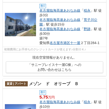
敷0
名古屋臨海高速あおなみ線
「
稲永
」駅 徒
歩3分
名古屋臨海高速あおなみ線
「
荒子川公
園
」駅 徒歩15分
名古屋臨海高速あおなみ線
「
野跡
」駅 徒
歩30分
築7年
愛知県
名古屋市港区
十一屋
２丁目284-1
初期費用にお手持ちのクレジットカードが使えます♪分割ＯＫ♪
現在空室情報がありません。
「サニープレイス十一屋C棟」への
お問い合わせはこちら
メゾン ド オリーブ Ｂ
賃貸 | アパート
敷0
5.75
万円
名古屋臨海高速あおなみ線
「
稲永
」駅 徒
歩10分