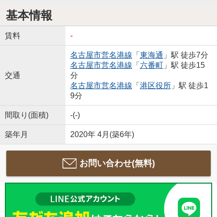
基本情報
賃料
-
名古屋市営名港線
「
東海通
」駅 徒歩7分
名古屋市営名港線
「
六番町
」駅 徒歩15
交通
分
名古屋市営名港線
「
港区役所
」駅 徒歩1
9分
間取り(面積)
-(-)
築年月
2020年 4月(築6年)
お問い合わせ(無料)