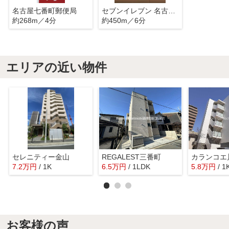
名古屋七番町郵便局
セブンイレブン 名古屋港区七番町店
約268m／4分
約450m／6分
エリアの近い物件
セレニティー金山
REGALEST三番町
カランコエ
7.2
万
円
/ 1K
6.5
万
円
/ 1LDK
5.8
万
円
/ 1
お客様の声