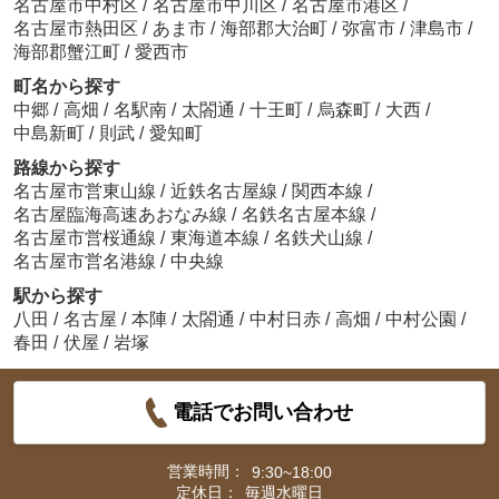
名古屋市中村区
/
名古屋市中川区
/
名古屋市港区
/
名古屋市熱田区
/
あま市
/
海部郡大治町
/
弥富市
/
津島市
/
海部郡蟹江町
/
愛西市
町名から探す
中郷
/
高畑
/
名駅南
/
太閤通
/
十王町
/
烏森町
/
大西
/
中島新町
/
則武
/
愛知町
路線から探す
名古屋市営東山線
/
近鉄名古屋線
/
関西本線
/
名古屋臨海高速あおなみ線
/
名鉄名古屋本線
/
名古屋市営桜通線
/
東海道本線
/
名鉄犬山線
/
名古屋市営名港線
/
中央線
駅から探す
八田
/
名古屋
/
本陣
/
太閤通
/
中村日赤
/
高畑
/
中村公園
/
春田
/
伏屋
/
岩塚
電話でお問い合わせ
営業時間：
9:30~18:00
定休日：
毎週水曜日