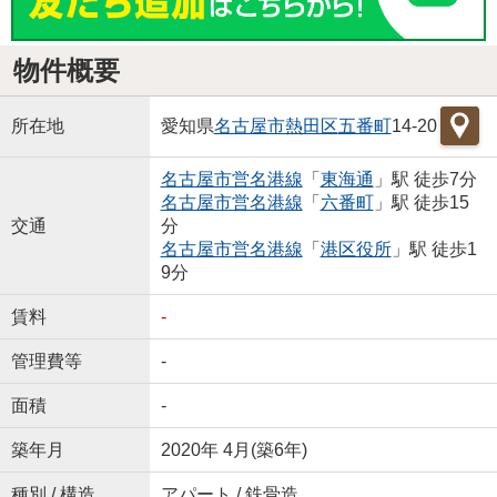
物件概要
所在地
愛知県
名古屋市熱田区
五番町
14-20
名古屋市営名港線
「
東海通
」駅 徒歩7分
名古屋市営名港線
「
六番町
」駅 徒歩15
交通
分
名古屋市営名港線
「
港区役所
」駅 徒歩1
9分
賃料
-
管理費等
-
面積
-
築年月
2020年 4月(築6年)
種別 / 構造
アパート / 鉄骨造