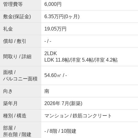
管理費等
6,000円
敷金(保証金)
6.35万円(0ヶ月)
礼金
19.05万円
償却 / 敷引
- / -
2LDK
間取り / 詳細
LDK 11.8帖
/
洋室 5.4帖
/
洋室 4.2帖
面積 /
54.60㎡ / -
バルコニー面積
向き
南
築年月
2026年 7月(新築)
種別 / 構造
マンション / 鉄筋コンクリート
部屋 /
- / 8階 / 10階建
所在階 / 階建