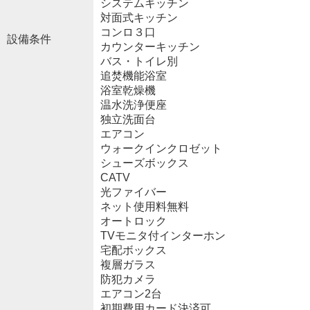
システムキッチン
対面式キッチン
コンロ３口
設備条件
カウンターキッチン
バス・トイレ別
追焚機能浴室
浴室乾燥機
温水洗浄便座
独立洗面台
エアコン
ウォークインクロゼット
シューズボックス
CATV
光ファイバー
ネット使用料無料
オートロック
TVモニタ付インターホン
宅配ボックス
複層ガラス
防犯カメラ
エアコン2台
初期費用カード決済可