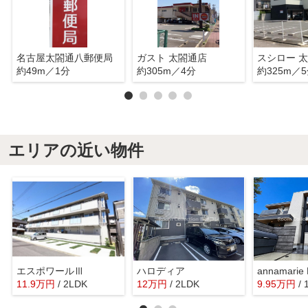
名古屋太閤通八郵便局
ガスト 太閤通店
スシロー 
約49m／1分
約305m／4分
約325m／
エリアの近い物件
エスポワールⅢ
ハロディア
11.9
万
円
/ 2LDK
12
万
円
/ 2LDK
9.95
万
円
/