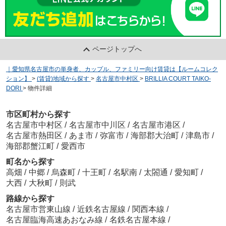
ページトップへ
｜愛知県名古屋市の単身者、カップル、ファミリー向け賃貸は【ルームコレク
ション】
>
(賃貸)地域から探す
>
名古屋市中村区
>
BRILLIA COURT TAIKO-
DORI
>
物件詳細
市区町村から探す
名古屋市中村区
/
名古屋市中川区
/
名古屋市港区
/
名古屋市熱田区
/
あま市
/
弥富市
/
海部郡大治町
/
津島市
/
海部郡蟹江町
/
愛西市
町名から探す
高畑
/
中郷
/
烏森町
/
十王町
/
名駅南
/
太閤通
/
愛知町
/
大西
/
大秋町
/
則武
路線から探す
名古屋市営東山線
/
近鉄名古屋線
/
関西本線
/
名古屋臨海高速あおなみ線
/
名鉄名古屋本線
/