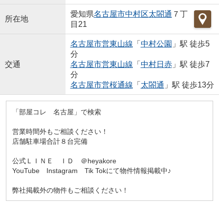
愛知県
名古屋市中村区
太閤通
７丁
所在地
目21
名古屋市営東山線
「
中村公園
」駅 徒歩5
分
交通
名古屋市営東山線
「
中村日赤
」駅 徒歩7
分
名古屋市営桜通線
「
太閤通
」駅 徒歩13分
「部屋コレ 名古屋」で検索
営業時間外もご相談ください！
店舗駐車場合計８台完備
公式ＬＩＮＥ ＩＤ ＠heyakore
YouTube Instagram Tik Tokにて物件情報掲載中♪
弊社掲載外の物件もご相談ください！