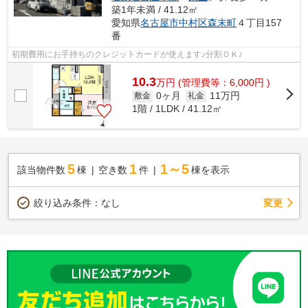
築1年未満 / 41.12㎡
愛知県
名古屋市中村区
森末町
４丁目157
番
初期費用にお手持ちのクレジットカードが使えます♪分割ＯＫ♪
10.3
万
円
(管理費等：6,000円 )
0ヶ月
11万円
敷金
礼金
1階 / 1LDK / 41.12㎡
5
1
1～5
該当物件数
棟
空き数
件
棟を表示
変更
絞り込み条件：
なし