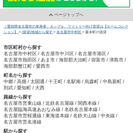
ページトップへ
｜愛知県名古屋市の単身者、カップル、ファミリー向け賃貸は【ルームコレク
ション】
>
(賃貸)地域から探す
>
名古屋市中村区
>
森末町の賃貸
市区町村から探す
名古屋市中村区
/
名古屋市中川区
/
名古屋市港区
/
名古屋市熱田区
/
あま市
/
海部郡大治町
/
弥富市
/
津島市
/
海部郡蟹江町
/
愛西市
町名から探す
中郷
/
高畑
/
太閤通
/
十王町
/
名駅南
/
烏森町
/
中島新町
/
則武
/
愛知町
/
大西
路線から探す
名古屋市営東山線
/
近鉄名古屋線
/
関西本線
/
名古屋臨海高速あおなみ線
/
名鉄名古屋本線
/
名古屋市営桜通線
/
東海道本線
/
名鉄犬山線
/
中央線
/
名古屋市営名港線
駅から探す