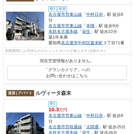
敷0
新築
名古屋市営東山線
「
中村日赤
」駅 徒歩8
分
名古屋市営東山線
「
本陣
」駅 徒歩9分
名鉄名古屋本線
「
栄生
」駅 徒歩22分
築1年未満
愛知県
名古屋市中村区
森末町
３丁目71番
初期費用にお手持ちのクレジットカードが使えます♪分割ＯＫ♪
現在空室情報がありません。
「グランカメリア」への
お問い合わせはこちら
ルヴィータ森末
賃貸 | アパート
敷0
10.3
万円
名古屋市営東山線
「
中村日赤
」駅 徒歩8
分
名古屋市営桜通線
「
太閤通
」駅 徒歩25分
名鉄名古屋本線
「
栄生
」駅 徒歩26分