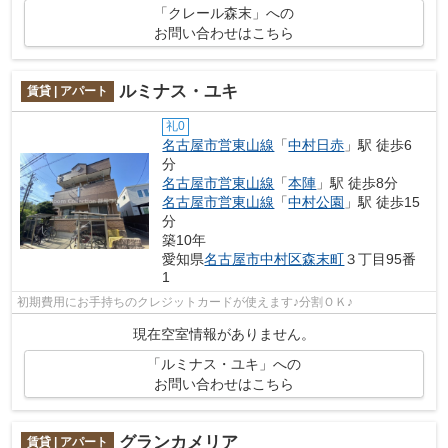
「クレール森末」への
お問い合わせはこちら
ルミナス・ユキ
賃貸 | アパート
礼0
名古屋市営東山線
「
中村日赤
」駅 徒歩6
分
名古屋市営東山線
「
本陣
」駅 徒歩8分
名古屋市営東山線
「
中村公園
」駅 徒歩15
分
築10年
愛知県
名古屋市中村区
森末町
３丁目95番
1
初期費用にお手持ちのクレジットカードが使えます♪分割ＯＫ♪
現在空室情報がありません。
「ルミナス・ユキ」への
お問い合わせはこちら
グランカメリア
賃貸 | アパート