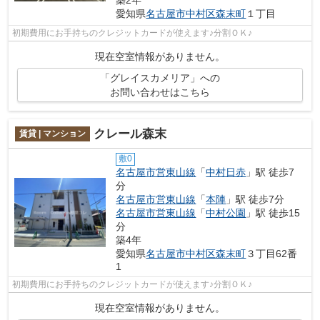
築2年
愛知県
名古屋市中村区
森末町
１丁目
初期費用にお手持ちのクレジットカードが使えます♪分割ＯＫ♪
現在空室情報がありません。
「グレイスカメリア」への
お問い合わせはこちら
クレール森末
賃貸 | マンション
敷0
名古屋市営東山線
「
中村日赤
」駅 徒歩7
分
名古屋市営東山線
「
本陣
」駅 徒歩7分
名古屋市営東山線
「
中村公園
」駅 徒歩15
分
築4年
愛知県
名古屋市中村区
森末町
３丁目62番
1
初期費用にお手持ちのクレジットカードが使えます♪分割ＯＫ♪
現在空室情報がありません。