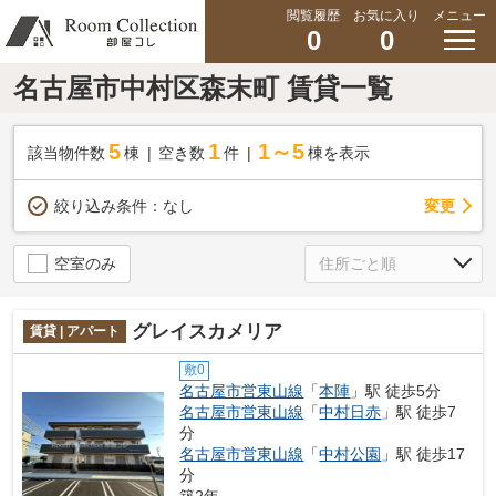
閲覧履歴
お気に入り
メニュー
0
0
名古屋市中村区森末町 賃貸一覧
5
1
1～5
該当物件数
棟
空き数
件
棟を表示
変更
絞り込み条件：
なし
空室のみ
グレイスカメリア
賃貸 | アパート
敷0
名古屋市営東山線
「
本陣
」駅 徒歩5分
名古屋市営東山線
「
中村日赤
」駅 徒歩7
分
名古屋市営東山線
「
中村公園
」駅 徒歩17
分