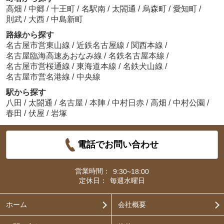
高畑
/
中郷
/
十王町
/
名駅南
/
太閤通
/
烏森町
/
愛知町
/
則武
/
大西
/
中島新町
路線から探す
名古屋市営東山線
/
近鉄名古屋線
/
関西本線
/
名古屋臨海高速あおなみ線
/
名鉄名古屋本線
/
名古屋市営桜通線
/
東海道本線
/
名鉄犬山線
/
名古屋市営名港線
/
中央線
駅から探す
八田
/
太閤通
/
名古屋
/
本陣
/
中村日赤
/
高畑
/
中村公園
/
春田
/
伏屋
/
岩塚
電話でお問い合わせ
営業時間：
9:30~18:00
定休日：
毎週水曜日
ホーム
会社概要