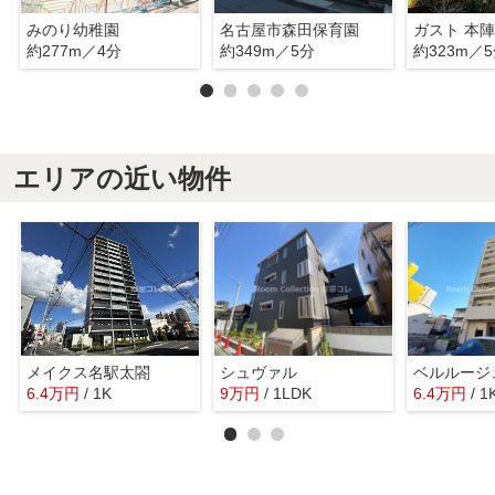
みのり幼稚園
名古屋市森田保育園
ガスト 本
約277m／4分
約349m／5分
約323m／
エリアの近い物件
メイクス名駅太閤
シュヴァル
ベルルージ
6.4
万
円
/ 1K
9
万
円
/ 1LDK
6.4
万
円
/ 1