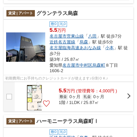
グランテラス烏森
賃貸 | アパート
敷0
礼0
5.5
万円
名古屋市営東山線
「
八田
」駅 徒歩7分
近鉄名古屋線
「
烏森
」駅 徒歩5分
名古屋臨海高速あおなみ線
「
小本
」駅 徒
歩7分
築3年 / 25.87㎡
愛知県
名古屋市中村区
烏森町
８丁目
1606-2
初期費用にお手持ちのクレジットカードが使えます♪分割ＯＫ♪
5.5
万
円
(管理費等：4,000円 )
0ヶ月
0ヶ月
敷金
礼金
1階 / 1LDK / 25.87㎡
ハーモニーテラス烏森町Ⅰ
賃貸 | アパート
敷0
礼0