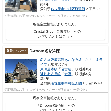
築1年
愛知県
名古屋市中村区
権現通
２丁目30
初期費用にお手持ちのクレジットカードが使えます♪分割ＯＫ♪
現在空室情報がありません。
「Crystal Green 名古屋駅」への
お問い合わせはこちら
D-room名駅A棟
賃貸 | アパート
名古屋臨海高速あおなみ線
「
ささしまラ
イブ
」駅 徒歩7分
東海道本線
「
名古屋
」駅 徒歩8分
近鉄名古屋線
「
米野
」駅 徒歩5分
築4年
愛知県
名古屋市中村区
太閤
１丁目16-2-1
初期費用にお手持ちのクレジットカードが使えます♪分割ＯＫ♪
現在空室情報がありません。
「D-room名駅A棟」への
お問い合わせはこちら