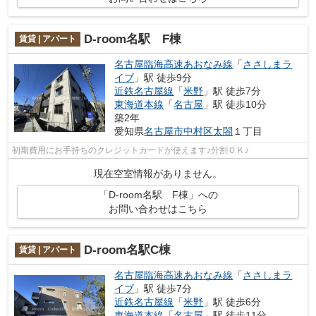
D-room名駅 F棟
賃貸 | アパート
名古屋臨海高速あおなみ線
「
ささしまラ
イブ
」駅 徒歩9分
近鉄名古屋線
「
米野
」駅 徒歩7分
東海道本線
「
名古屋
」駅 徒歩10分
築2年
愛知県
名古屋市中村区
太閤
１丁目
初期費用にお手持ちのクレジットカードが使えます♪分割ＯＫ♪
現在空室情報がありません。
「D-room名駅 F棟」への
お問い合わせはこちら
D-room名駅C棟
賃貸 | アパート
名古屋臨海高速あおなみ線
「
ささしまラ
イブ
」駅 徒歩7分
近鉄名古屋線
「
米野
」駅 徒歩6分
東海道本線
「
名古屋
」駅 徒歩11分