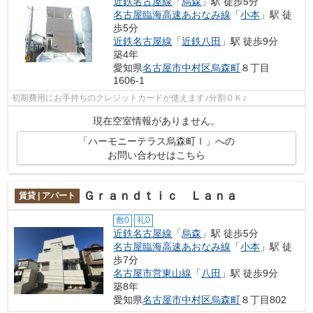
近鉄名古屋線
「
烏森
」駅 徒歩5分
名古屋臨海高速あおなみ線
「
小本
」駅 徒
歩5分
近鉄名古屋線
「
近鉄八田
」駅 徒歩9分
築4年
愛知県
名古屋市中村区
烏森町
８丁目
1606-1
初期費用にお手持ちのクレジットカードが使えます♪分割ＯＫ♪
現在空室情報がありません。
「ハーモニーテラス烏森町Ⅰ」への
お問い合わせはこちら
Ｇｒａｎｄｔｉｃ Ｌａｎａ
賃貸 | アパート
敷0
礼0
近鉄名古屋線
「
烏森
」駅 徒歩5分
名古屋臨海高速あおなみ線
「
小本
」駅 徒
歩7分
名古屋市営東山線
「
八田
」駅 徒歩9分
築8年
愛知県
名古屋市中村区
烏森町
８丁目802