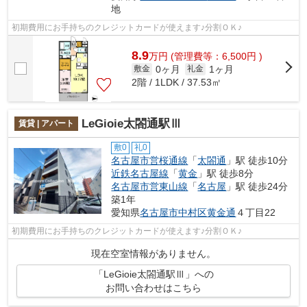
地
初期費用にお手持ちのクレジットカードが使えます♪分割ＯＫ♪
8.9
万
円
(管理費等：6,500円 )
0ヶ月
1ヶ月
敷金
礼金
2階 / 1LDK / 37.53㎡
LeGioie太閤通駅Ⅲ
賃貸 | アパート
敷0
礼0
名古屋市営桜通線
「
太閤通
」駅 徒歩10分
近鉄名古屋線
「
黄金
」駅 徒歩8分
名古屋市営東山線
「
名古屋
」駅 徒歩24分
築1年
愛知県
名古屋市中村区
黄金通
４丁目22
初期費用にお手持ちのクレジットカードが使えます♪分割ＯＫ♪
現在空室情報がありません。
「LeGioie太閤通駅Ⅲ」への
お問い合わせはこちら