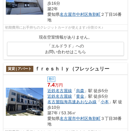
歩16分
築2年
愛知県
名古屋市中村区
角割町
２丁目16番
地
初期費用にお手持ちのクレジットカードが使えます♪分割ＯＫ♪
現在空室情報がありません。
「エルドラド」への
お問い合わせはこちら
ｆｒｅｓｈｌｙ（フレッシュリー
賃貸 | アパート
敷0
7.4
万円
近鉄名古屋線
「
烏森
」駅 徒歩5分
近鉄名古屋線
「
黄金
」駅 徒歩5分
名古屋臨海高速あおなみ線
「
小本
」駅 徒
歩10分
築7年 / 53.36㎡
愛知県
名古屋市中村区
角割町
３丁目38番
地