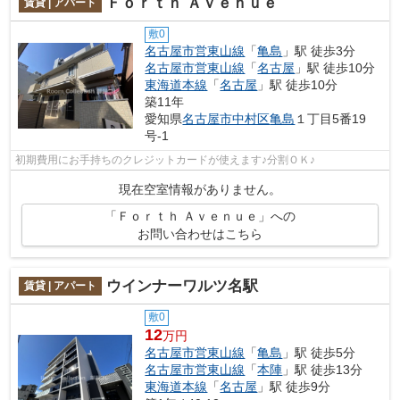
Ｆｏｒｔｈ Ａｖｅｎｕｅ
賃貸 | アパート
敷0
名古屋市営東山線
「
亀島
」駅 徒歩3分
名古屋市営東山線
「
名古屋
」駅 徒歩10分
東海道本線
「
名古屋
」駅 徒歩10分
築11年
愛知県
名古屋市中村区
亀島
１丁目5番19
号-1
初期費用にお手持ちのクレジットカードが使えます♪分割ＯＫ♪
現在空室情報がありません。
「Ｆｏｒｔｈ Ａｖｅｎｕｅ」への
お問い合わせはこちら
ウインナーワルツ名駅
賃貸 | アパート
敷0
12
万円
名古屋市営東山線
「
亀島
」駅 徒歩5分
名古屋市営東山線
「
本陣
」駅 徒歩13分
東海道本線
「
名古屋
」駅 徒歩9分