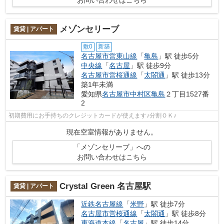
お問い合わせはこちら
メゾンセリーブ
賃貸 | アパート
敷0
新築
名古屋市営東山線
「
亀島
」駅 徒歩5分
中央線
「
名古屋
」駅 徒歩9分
名古屋市営桜通線
「
太閤通
」駅 徒歩13分
築1年未満
愛知県
名古屋市中村区
亀島
２丁目1527番
2
初期費用にお手持ちのクレジットカードが使えます♪分割ＯＫ♪
現在空室情報がありません。
「メゾンセリーブ」への
お問い合わせはこちら
Crystal Green 名古屋駅
賃貸 | アパート
近鉄名古屋線
「
米野
」駅 徒歩7分
名古屋市営桜通線
「
太閤通
」駅 徒歩8分
東海道本線
「
名古屋
」駅 徒歩14分