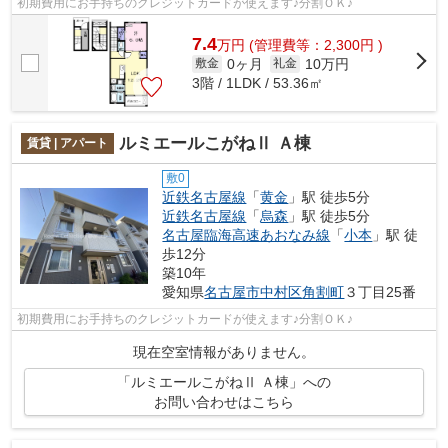
初期費用にお手持ちのクレジットカードが使えます♪分割ＯＫ♪
7.4
万
円
(管理費等：2,300円 )
0ヶ月
10万円
敷金
礼金
3階 / 1LDK / 53.36㎡
ルミエールこがねⅡ Ａ棟
賃貸 | アパート
敷0
近鉄名古屋線
「
黄金
」駅 徒歩5分
近鉄名古屋線
「
烏森
」駅 徒歩5分
名古屋臨海高速あおなみ線
「
小本
」駅 徒
歩12分
築10年
愛知県
名古屋市中村区
角割町
３丁目25番
初期費用にお手持ちのクレジットカードが使えます♪分割ＯＫ♪
現在空室情報がありません。
「ルミエールこがねⅡ Ａ棟」への
お問い合わせはこちら