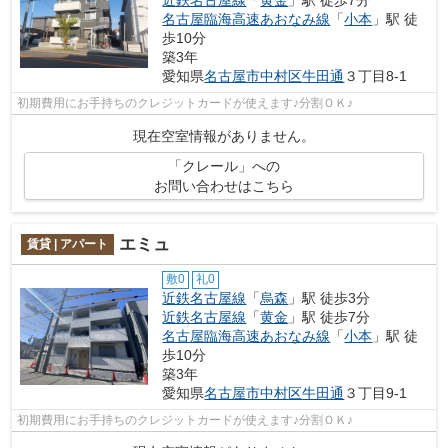
名古屋臨海高速あおなみ線
「
小本
」駅 徒
歩10分
築3年
愛知県
名古屋市中村区
牛田通
３丁目8-1
初期費用にお手持ちのクレジットカードが使えます♪分割ＯＫ♪
現在空室情報がありません。
「クレール」への
お問い合わせはこちら
エミュ
賃貸 | アパート
敷0
礼0
近鉄名古屋線
「
烏森
」駅 徒歩3分
近鉄名古屋線
「
黄金
」駅 徒歩7分
名古屋臨海高速あおなみ線
「
小本
」駅 徒
歩10分
築3年
愛知県
名古屋市中村区
牛田通
３丁目9‐1
初期費用にお手持ちのクレジットカードが使えます♪分割ＯＫ♪