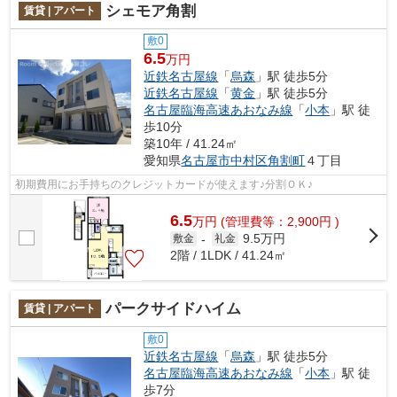
シェモア角割
賃貸 | アパート
敷0
6.5
万円
近鉄名古屋線
「
烏森
」駅 徒歩5分
近鉄名古屋線
「
黄金
」駅 徒歩5分
名古屋臨海高速あおなみ線
「
小本
」駅 徒
歩10分
築10年 / 41.24㎡
愛知県
名古屋市中村区
角割町
４丁目
初期費用にお手持ちのクレジットカードが使えます♪分割ＯＫ♪
6.5
万
円
(管理費等：2,900円 )
9.5万円
敷金
-
礼金
2階 / 1LDK / 41.24㎡
パークサイドハイム
賃貸 | アパート
敷0
近鉄名古屋線
「
烏森
」駅 徒歩5分
名古屋臨海高速あおなみ線
「
小本
」駅 徒
歩7分