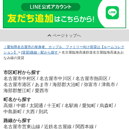
ページトップへ
｜愛知県名古屋市の単身者、カップル、ファミリー向け賃貸は【ルームコレク
ション】
>
(賃貸)路線・駅から探す
>
名古屋臨海高速鉄道名古屋臨海高速あお
なみ線の賃貸
市区町村から探す
名古屋市中村区
/
名古屋市中川区
/
名古屋市熱田区
/
名古屋市港区
/
あま市
/
海部郡大治町
/
弥富市
/
津島市
/
海部郡蟹江町
/
愛西市
町名から探す
高畑
/
中郷
/
太閤通
/
十王町
/
名駅南
/
愛知町
/
烏森町
/
中島新町
/
大西
/
則武
路線から探す
名古屋市営東山線
/
近鉄名古屋線
/
関西本線
/