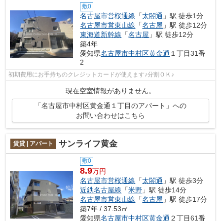
敷0
名古屋市営桜通線
「
太閤通
」駅 徒歩1分
名古屋市営東山線
「
名古屋
」駅 徒歩12分
東海道新幹線
「
名古屋
」駅 徒歩12分
築4年
愛知県
名古屋市中村区
黄金通
１丁目31番
2
初期費用にお手持ちのクレジットカードが使えます♪分割ＯＫ♪
現在空室情報がありません。
「名古屋市中村区黄金通１丁目のアパート」への
お問い合わせはこちら
サンライフ黄金
賃貸 | アパート
敷0
8.9
万円
名古屋市営桜通線
「
太閤通
」駅 徒歩3分
近鉄名古屋線
「
米野
」駅 徒歩14分
名古屋市営東山線
「
名古屋
」駅 徒歩17分
築7年 / 37.53㎡
愛知県
名古屋市中村区
黄金通
２丁目61番