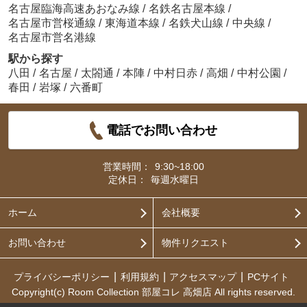
名古屋臨海高速あおなみ線
/
名鉄名古屋本線
/
名古屋市営桜通線
/
東海道本線
/
名鉄犬山線
/
中央線
/
名古屋市営名港線
駅から探す
八田
/
名古屋
/
太閤通
/
本陣
/
中村日赤
/
高畑
/
中村公園
/
春田
/
岩塚
/
六番町
電話でお問い合わせ
営業時間：
9:30~18:00
定休日：
毎週水曜日
ホーム
会社概要
お問い合わせ
物件リクエスト
プライバシーポリシー
利用規約
アクセスマップ
PCサイト
Copyright(c) Room Collection 部屋コレ 高畑店 All rights reserved.