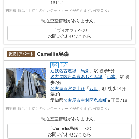
1611-1
初期費用にお手持ちのクレジットカードが使えます♪分割ＯＫ♪
現在空室情報がありません。
「ヴィオラ」への
お問い合わせはこちら
Camellia烏森
賃貸 | アパート
敷0
礼0
近鉄名古屋線
「
烏森
」駅 徒歩5分
名古屋臨海高速あおなみ線
「
小本
」駅 徒
歩7分
名古屋市営東山線
「
八田
」駅 徒歩14分
築3年
愛知県
名古屋市中村区
烏森町
８丁目718
初期費用にお手持ちのクレジットカードが使えます♪分割ＯＫ♪
現在空室情報がありません。
「Camellia烏森」への
お問い合わせはこちら