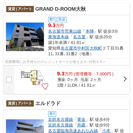
GRAND D-ROOM大秋
賃貸 | アパート
敷0
新築
9.3
万円
名古屋市営東山線
「
本陣
」駅 徒歩3分
東海道本線
「
名古屋
」駅 徒歩20分
築1年未満 / 41.81㎡
愛知県
名古屋市中村区
大秋町
２丁目31番
11､31番､31番2（地番）
初期費用にお手持ちのクレジットカードが使えます♪分割ＯＫ♪
9.3
万
円
(管理費等：7,000円 )
0ヶ月
2ヶ月
敷金
礼金
1階 / 1LDK / 41.81㎡
エルドラド
賃貸 | アパート
敷0
近鉄名古屋線
「
黄金
」駅 徒歩4分
近鉄名古屋線
「
烏森
」駅 徒歩9分
名古屋臨海高速あおなみ線
「
小本
」駅 徒