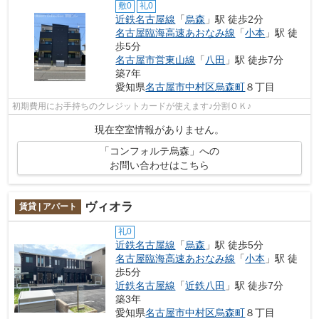
敷0
礼0
近鉄名古屋線
「
烏森
」駅 徒歩2分
名古屋臨海高速あおなみ線
「
小本
」駅 徒
歩5分
名古屋市営東山線
「
八田
」駅 徒歩7分
築7年
愛知県
名古屋市中村区
烏森町
８丁目
初期費用にお手持ちのクレジットカードが使えます♪分割ＯＫ♪
現在空室情報がありません。
「コンフォルテ烏森」への
お問い合わせはこちら
ヴィオラ
賃貸 | アパート
礼0
近鉄名古屋線
「
烏森
」駅 徒歩5分
名古屋臨海高速あおなみ線
「
小本
」駅 徒
歩5分
近鉄名古屋線
「
近鉄八田
」駅 徒歩7分
築3年
愛知県
名古屋市中村区
烏森町
８丁目