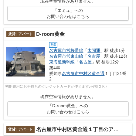
現在空室情報がありません。
「エミュ」への
お問い合わせはこちら
D-room黄金
賃貸 | アパート
敷0
名古屋市営桜通線
「
太閤通
」駅 徒歩1分
名古屋市営東山線
「
名古屋
」駅 徒歩12分
東海道新幹線
「
名古屋
」駅 徒歩12分
築4年
愛知県
名古屋市中村区
黄金通
１丁目31番
2
初期費用にお手持ちのクレジットカードが使えます♪分割ＯＫ♪
現在空室情報がありません。
「D-room黄金」への
お問い合わせはこちら
名古屋市中村区黄金通１丁目のアパート
賃貸 | アパート