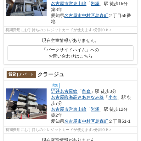
名古屋市営東山線
「
岩塚
」駅 徒歩15分
築8年
愛知県
名古屋市中村区
烏森町
２丁目58番
地
初期費用にお手持ちのクレジットカードが使えます♪分割ＯＫ♪
現在空室情報がありません。
「パークサイドハイム」への
お問い合わせはこちら
クラージュ
賃貸 | アパート
敷0
近鉄名古屋線
「
烏森
」駅 徒歩3分
名古屋臨海高速あおなみ線
「
小本
」駅 徒
歩7分
名古屋市営東山線
「
岩塚
」駅 徒歩12分
築2年
愛知県
名古屋市中村区
烏森町
２丁目51-1
初期費用にお手持ちのクレジットカードが使えます♪分割ＯＫ♪
現在空室情報がありません。