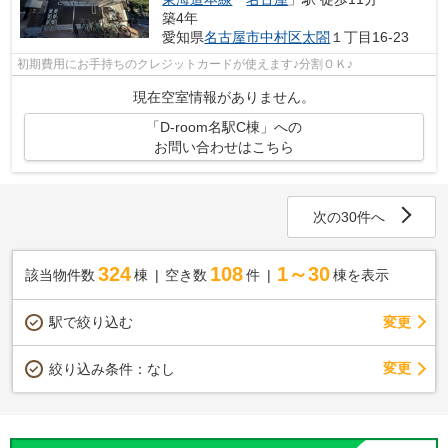
築4年
愛知県
名古屋市中村区
太閤
１丁目16-23
初期費用にお手持ちのクレジットカードが使えます♪分割ＯＫ♪
現在空室情報がありません。
「D-room名駅C棟」への
お問い合わせはこちら
次の30件へ
324
108
1～30
該当物件数
棟
空き数
件
棟を表示
駅で絞り込む
変更
変更
絞り込み条件：
なし