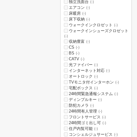
独立洗面台
(-)
エアコン
(-)
床暖房
(-)
床下収納
(-)
ウォークインクロゼット
(-)
ウォークインシューズクロゼット
(-)
収納豊富
(-)
CS
(-)
BS
(-)
CATV
(-)
光ファイバー
(-)
インターネット対応
(-)
オートロック
(-)
TVモニタ付インターホン
(-)
宅配ボックス
(-)
24時間緊急通報システム
(-)
ディンプルキー
(-)
防犯カメラ
(-)
24時間有人管理
(-)
フロントサービス
(-)
24時間ゴミ出し可
(-)
住戸内覧可能
(-)
コンシェルジュサービス
(-)