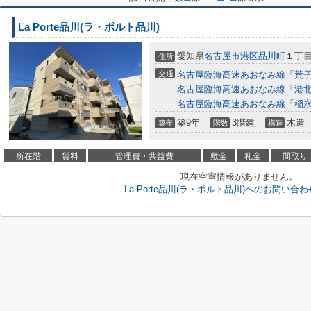
La Porte品川(ラ・ポルト品川)
愛知県
名古屋市港区
品川町
１丁目
住所
交通
名古屋臨海高速あおなみ線
「
荒
名古屋臨海高速あおなみ線
「
港
名古屋臨海高速あおなみ線
「
稲
築9年
3階建
木造
築年
階数
構造
所在階
賃料
管理費・共益費
敷金
礼金
間取り
現在空室情報がありません。
La Porte品川(ラ・ポルト品川)へのお問い合