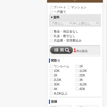
アパート
マンション
一戸建て
▼賃料
～
敷金・保証金なし
礼金・敷引なし
共益費・管理費込み
1
件が該当
間取り
ワンルーム
1K
1DK
1LDK
2K
2DK
2LDK
3K
3DK
3LDK
4K
4DK
4LDK以上
面積