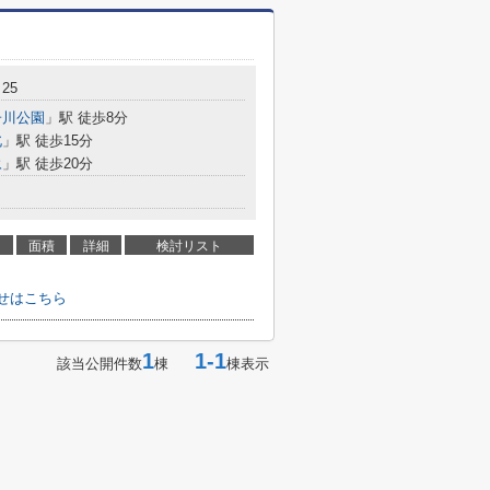
25
子川公園
」駅 徒歩8分
北
」駅 徒歩15分
永
」駅 徒歩20分
面積
詳細
検討リスト
わせはこちら
1
1-1
該当公開件数
棟
棟表示