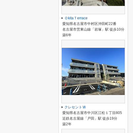
ＯkitaＴerrace
愛知県名古屋市中村区沖田町22番
名古屋市営東山線「岩塚」駅 徒歩10分
築6年
クレセントⅦ
愛知県名古屋市中川区江松１丁目805
近鉄名古屋線「戸田」駅 徒歩19分
築2年