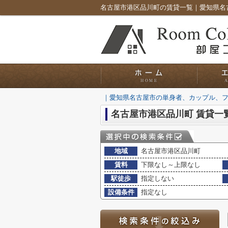
｜愛知県名古屋市の単身者、カップル、
名古屋市港区品川町 賃貸一
地域
名古屋市港区品川町
賃料
下限なし～上限なし
駅徒歩
指定しない
設備条件
指定なし