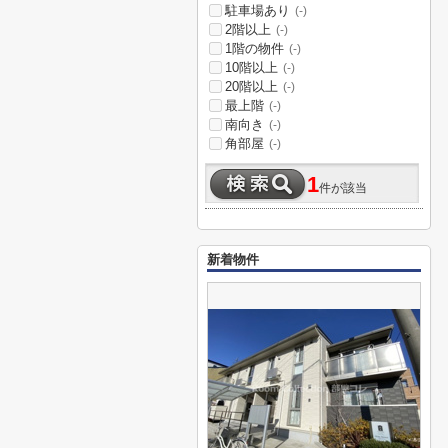
駐車場あり
(-)
2階以上
(-)
1階の物件
(-)
10階以上
(-)
20階以上
(-)
最上階
(-)
南向き
(-)
角部屋
(-)
1
件が該当
新着物件