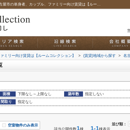
名古屋市港区品川町の賃貸一覧｜愛知県名古屋市の単身者、カップル、ファミリー向け賃貸は【ルームコレクション】
営
ファミリー向け賃貸は【ルームコレクション】
>
(賃貸)地域から探す
>
名
覧
面積
下限なし～上限なし
築年数
指定しない
間取り
指定なし
並び順：
空室物件のみ表示
1
1-1
該当公開件数
棟
棟表示