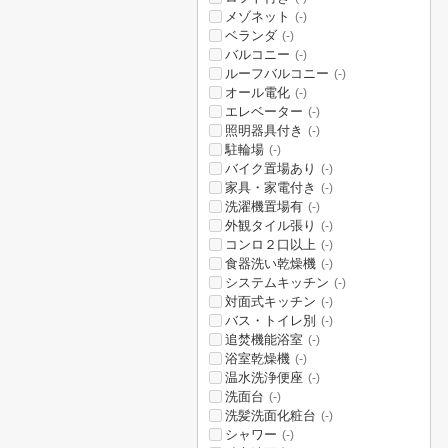
メゾネット
(-)
ベランダ
(-)
バルコニー
(-)
ルーフバルコニー
(-)
オール電化
(-)
エレベーター
(-)
照明器具付き
(-)
駐輪場
(-)
バイク置場あり
(-)
家具・家電付き
(-)
洗濯機置場有
(-)
外観タイル張り
(-)
コンロ２口以上
(-)
食器洗い乾燥機
(-)
システムキッチン
(-)
対面式キッチン
(-)
バス・トイレ別
(-)
追焚機能浴室
(-)
浴室乾燥機
(-)
温水洗浄便座
(-)
洗面台
(-)
洗髪洗面化粧台
(-)
シャワー
(-)