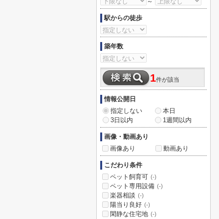
～
駅からの徒歩
築年数
1
件が該当
情報公開日
指定しない
本日
3日以内
1週間以内
画像・動画あり
画像あり
動画あり
こだわり条件
ペット飼育可
(-)
ペット専用設備
(-)
楽器相談
(-)
陽当り良好
(-)
閑静な住宅地
(-)