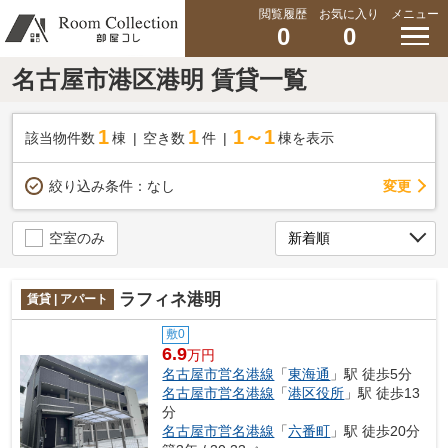
閲覧履歴
お気に入り
メニュー
0
0
名古屋市港区港明 賃貸一覧
1
1
1～1
該当物件数
棟
空き数
件
棟を表示
変更
絞り込み条件：
なし
空室のみ
ラフィネ港明
賃貸 | アパート
敷0
6.9
万円
名古屋市営名港線
「
東海通
」駅 徒歩5分
名古屋市営名港線
「
港区役所
」駅 徒歩13
分
名古屋市営名港線
「
六番町
」駅 徒歩20分