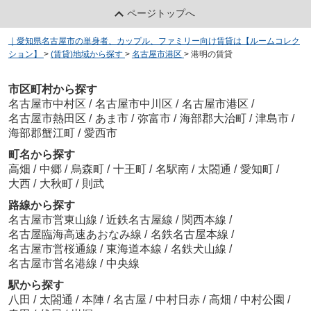
ページトップへ
｜愛知県名古屋市の単身者、カップル、ファミリー向け賃貸は【ルームコレク
ション】
>
(賃貸)地域から探す
>
名古屋市港区
>
港明の賃貸
市区町村から探す
名古屋市中村区
/
名古屋市中川区
/
名古屋市港区
/
名古屋市熱田区
/
あま市
/
弥富市
/
海部郡大治町
/
津島市
/
海部郡蟹江町
/
愛西市
町名から探す
高畑
/
中郷
/
烏森町
/
十王町
/
名駅南
/
太閤通
/
愛知町
/
大西
/
大秋町
/
則武
路線から探す
名古屋市営東山線
/
近鉄名古屋線
/
関西本線
/
名古屋臨海高速あおなみ線
/
名鉄名古屋本線
/
名古屋市営桜通線
/
東海道本線
/
名鉄犬山線
/
名古屋市営名港線
/
中央線
駅から探す
八田
/
太閤通
/
本陣
/
名古屋
/
中村日赤
/
高畑
/
中村公園
/