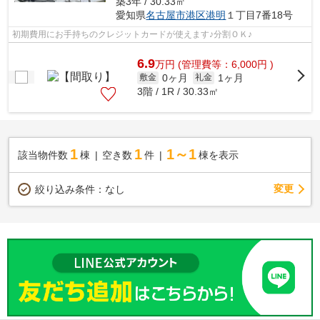
築3年 / 30.33㎡
愛知県
名古屋市港区
港明
１丁目7番18号
初期費用にお手持ちのクレジットカードが使えます♪分割ＯＫ♪
6.9
万
円
(管理費等：6,000円 )
0ヶ月
1ヶ月
敷金
礼金
3階 / 1R / 30.33㎡
1
1
1～1
該当物件数
棟
空き数
件
棟を表示
変更
絞り込み条件：
なし