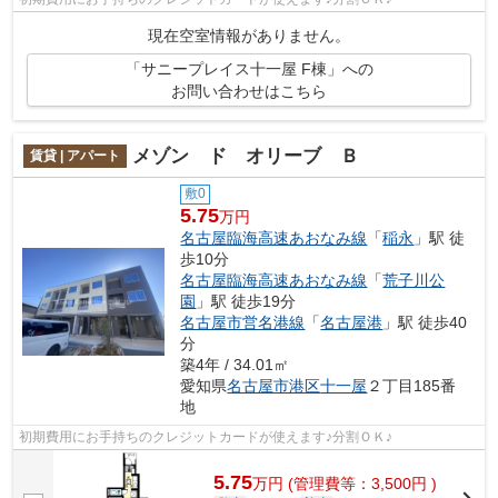
現在空室情報がありません。
「サニープレイス十一屋 F棟」への
お問い合わせはこちら
メゾン ド オリーブ Ｂ
賃貸 | アパート
敷0
5.75
万円
名古屋臨海高速あおなみ線
「
稲永
」駅 徒
歩10分
名古屋臨海高速あおなみ線
「
荒子川公
園
」駅 徒歩19分
名古屋市営名港線
「
名古屋港
」駅 徒歩40
分
築4年 / 34.01㎡
愛知県
名古屋市港区
十一屋
２丁目185番
地
初期費用にお手持ちのクレジットカードが使えます♪分割ＯＫ♪
5.75
万
円
(管理費等：3,500円 )