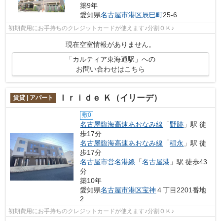
築9年
愛知県
名古屋市港区
辰巳町
25-6
初期費用にお手持ちのクレジットカードが使えます♪分割ＯＫ♪
現在空室情報がありません。
「カルティア東海通駅」への
お問い合わせはこちら
Ｉｒｉｄｅ Ｋ（イリーデ）
賃貸 | アパート
敷0
名古屋臨海高速あおなみ線
「
野跡
」駅 徒
歩17分
名古屋臨海高速あおなみ線
「
稲永
」駅 徒
歩17分
名古屋市営名港線
「
名古屋港
」駅 徒歩43
分
築10年
愛知県
名古屋市港区
宝神
４丁目2201番地
2
初期費用にお手持ちのクレジットカードが使えます♪分割ＯＫ♪