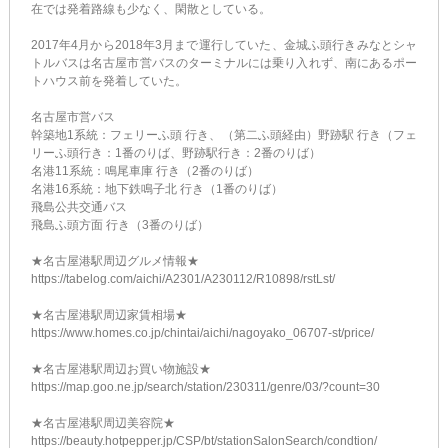
在では発着路線も少なく、閑散としている。
2017年4月から2018年3月まで運行していた、金城ふ頭行きみなとシャ
トルバスは名古屋市営バスのターミナルには乗り入れず、南にあるポー
トハウス前を発着していた。
名古屋市営バス
幹築地1系統：フェリーふ頭 行き、（第二ふ頭経由）野跡駅 行き（フェ
リーふ頭行き：1番のりば、野跡駅行き：2番のりば）
名港11系統：鳴尾車庫 行き（2番のりば）
名港16系統：地下鉄鳴子北 行き（1番のりば）
飛島公共交通バス
飛島ふ頭方面 行き（3番のりば）
★名古屋港駅周辺グルメ情報★
https://tabelog.com/aichi/A2301/A230112/R10898/rstLst/
★名古屋港駅周辺家賃相場★
https://www.homes.co.jp/chintai/aichi/nagoyako_06707-st/price/
★名古屋港駅周辺お買い物施設★
https://map.goo.ne.jp/search/station/230311/genre/03/?count=30
★名古屋港駅周辺美容院★
https://beauty.hotpepper.jp/CSP/bt/stationSalonSearch/condtion/