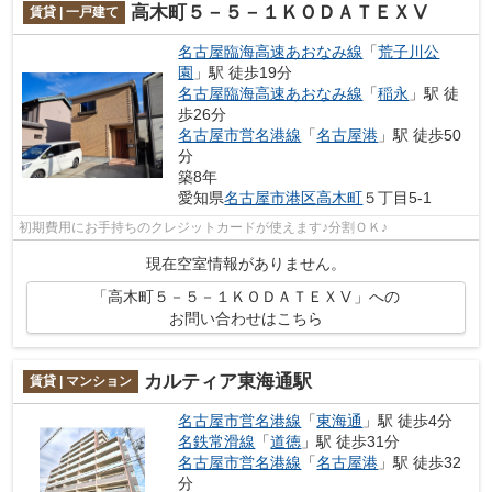
高木町５－５－１ＫＯＤＡＴＥＸⅤ
賃貸 | 一戸建て
名古屋臨海高速あおなみ線
「
荒子川公
園
」駅 徒歩19分
名古屋臨海高速あおなみ線
「
稲永
」駅 徒
歩26分
名古屋市営名港線
「
名古屋港
」駅 徒歩50
分
築8年
愛知県
名古屋市港区
高木町
５丁目5-1
初期費用にお手持ちのクレジットカードが使えます♪分割ＯＫ♪
現在空室情報がありません。
「高木町５－５－１ＫＯＤＡＴＥＸⅤ」への
お問い合わせはこちら
カルティア東海通駅
賃貸 | マンション
名古屋市営名港線
「
東海通
」駅 徒歩4分
名鉄常滑線
「
道徳
」駅 徒歩31分
名古屋市営名港線
「
名古屋港
」駅 徒歩32
分