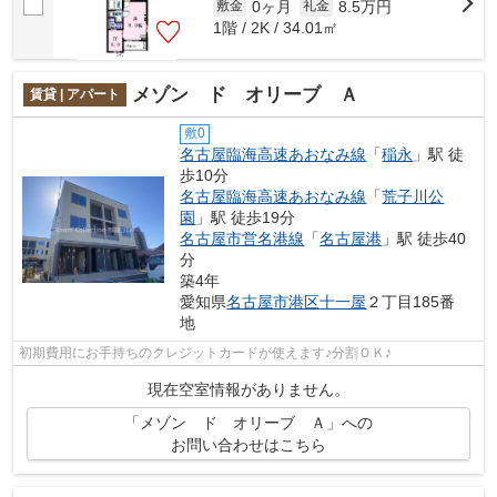
0ヶ月
8.5万円
敷金
礼金
1階 / 2K / 34.01㎡
メゾン ド オリーブ Ａ
賃貸 | アパート
敷0
名古屋臨海高速あおなみ線
「
稲永
」駅 徒
歩10分
名古屋臨海高速あおなみ線
「
荒子川公
園
」駅 徒歩19分
名古屋市営名港線
「
名古屋港
」駅 徒歩40
分
築4年
愛知県
名古屋市港区
十一屋
２丁目185番
地
初期費用にお手持ちのクレジットカードが使えます♪分割ＯＫ♪
現在空室情報がありません。
「メゾン ド オリーブ Ａ」への
お問い合わせはこちら