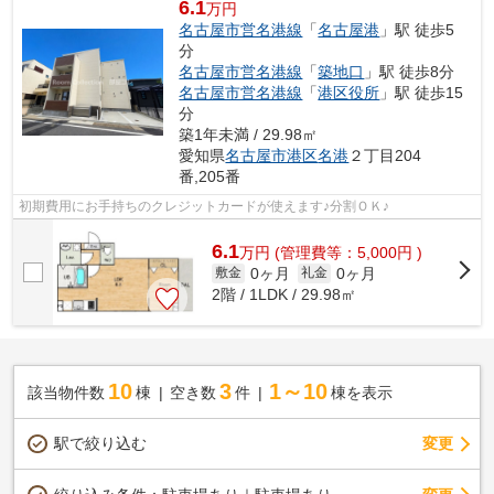
6.1
万円
名古屋市営名港線
「
名古屋港
」駅 徒歩5
分
名古屋市営名港線
「
築地口
」駅 徒歩8分
名古屋市営名港線
「
港区役所
」駅 徒歩15
分
築1年未満 / 29.98㎡
愛知県
名古屋市港区
名港
２丁目204
番,205番
初期費用にお手持ちのクレジットカードが使えます♪分割ＯＫ♪
6.1
万
円
(管理費等：5,000円 )
0ヶ月
0ヶ月
敷金
礼金
2階 / 1LDK / 29.98㎡
10
3
1～10
該当物件数
棟
空き数
件
棟を表示
駅で絞り込む
変更