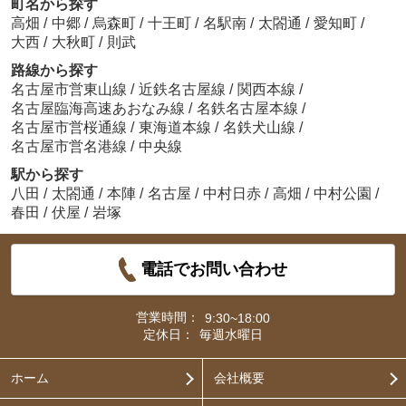
町名から探す
高畑
/
中郷
/
烏森町
/
十王町
/
名駅南
/
太閤通
/
愛知町
/
大西
/
大秋町
/
則武
路線から探す
名古屋市営東山線
/
近鉄名古屋線
/
関西本線
/
名古屋臨海高速あおなみ線
/
名鉄名古屋本線
/
名古屋市営桜通線
/
東海道本線
/
名鉄犬山線
/
名古屋市営名港線
/
中央線
駅から探す
八田
/
太閤通
/
本陣
/
名古屋
/
中村日赤
/
高畑
/
中村公園
/
春田
/
伏屋
/
岩塚
電話でお問い合わせ
営業時間：
9:30~18:00
定休日：
毎週水曜日
ホーム
会社概要