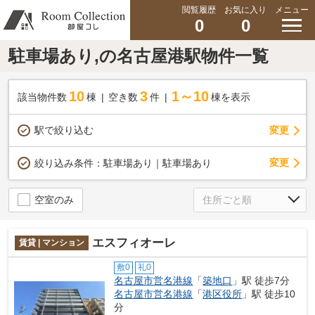
閲覧履歴
お気に入り
メニュー
0
0
駐車場あり,の名古屋港駅物件一覧
10
3
1～10
該当物件数
棟
空き数
件
棟を表示
駅で絞り込む
変更
変更
絞り込み条件：
駐車場あり｜駐車場あり
空室のみ
エスフィオーレ
賃貸 | マンション
敷0
礼0
名古屋市営名港線
「
築地口
」駅 徒歩7分
名古屋市営名港線
「
港区役所
」駅 徒歩10
分