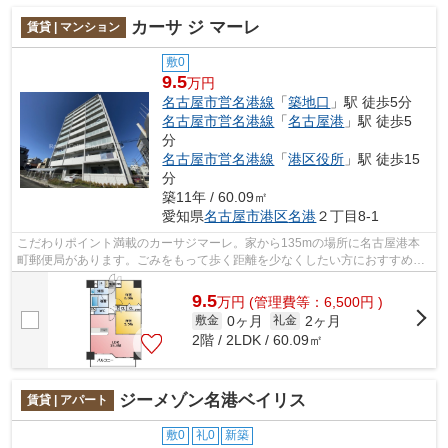
カーサ ジ マーレ
賃貸 | マンション
敷0
9.5
万円
名古屋市営名港線
「
築地口
」駅 徒歩5分
名古屋市営名港線
「
名古屋港
」駅 徒歩5
分
名古屋市営名港線
「
港区役所
」駅 徒歩15
分
築11年 / 60.09㎡
愛知県
名古屋市港区
名港
２丁目8-1
こだわりポイント満載のカーサジマーレ。家から135mの場所に名古屋港本
町郵便局があります。ごみをもって歩く距離を少なくしたい方におすすめし
たい敷地内ごみ置き場です。入居の当日...
9.5
万
円
(管理費等：6,500円 )
0ヶ月
2ヶ月
敷金
礼金
2階 / 2LDK / 60.09㎡
ジーメゾン名港ベイリス
賃貸 | アパート
敷0
礼0
新築