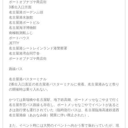
ポートオブナゴヤ商店街
3番出入口方面
名古屋港ガーデンふ頭
名古屋港水族館
名古屋港ポートビル
名古屋海洋博物館
南極観測船ふじ
ポートハウス
JETTY
名古屋港シートレインランド港警察署
名古屋港湾合同庁舎
ポートオブナゴヤ商店街
路線バス
名古屋港バスターミナル
2番出入口直近の名古屋港バスターミナルに発着。名古屋港みなと祭り
の開催時は乗り入れない。
かつては新瑞橋や名古屋駅、地下鉄高畑、ポートメッセなごやまで行く
名古屋市営バス路線も存在し、ポートメッセなごやでイベントがあると
きは急行便も運行されていた（臨時急行バスは、名古屋臨海高速鉄道西
名古屋港線（あおなみ線）開業に伴い廃止された）。
また、イベント時には大勢のイベントへ向かう客で賑わっていたが、現