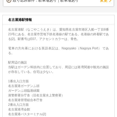
変更
絞り込み条件：
駐車場あり｜駐車場あり
名古屋港駅情報
名古屋港駅（なごやこうえき）は、愛知県名古屋市港区入船一丁目8番
23号にある、名古屋市営地下鉄名港線の駅である。名港線の終着駅であ
る[2]。駅番号はE07。アクセントカラーは、青色。
電車の方向幕における英語表記は、Nagoyako（Nagoya Port） であ
る。
駅周辺の施設
当駅はガーデン埠頭内に位置しており、周辺には港湾関連や観光の施設
が存在している。住宅は少ない。
1番出入口方面
名古屋港ガーデンふ頭
ガーデンふ頭臨港緑園
港警察署分庁舎（旧名古屋水上警察署）
名古屋港管理組合本庁舎
2番出入口方面
名古屋港湾会館
名古屋港バスターミナル[2]