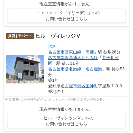
現在空室情報がありません。
「Ｉｒｉｄｅ Ｋ（イリーデ）」への
お問い合わせはこちら
ヒル ヴィレッジⅤ
賃貸 | アパート
敷0
名古屋市営東山線
「
高畑
」駅 徒歩28分
名古屋臨海高速あおなみ線
「
荒子川公
園
」駅 徒歩31分
名古屋市営名港線
「
名古屋港
」駅 徒歩53
分
築1年
愛知県
名古屋市港区
宝神町
字屋敷７０３
番地の１
初期費用にお手持ちのクレジットカードが使えます♪分割ＯＫ♪
現在空室情報がありません。
「ヒル ヴィレッジⅤ」への
お問い合わせはこちら