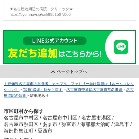
★名古屋港周辺の病院・クリニック★
https://byoinnavi.jp/rail/9951507/000
ページトップへ
｜愛知県名古屋市の単身者、カップル、ファミリー向け賃貸は【ルームコレク
ション】
>
(賃貸)路線・駅から探す
>
名古屋市交通局名古屋市営名港線
>
名古
屋港駅の賃貸
>
駐車場あり
市区町村から探す
名古屋市中村区
/
名古屋市中川区
/
名古屋市港区
/
名古屋市熱田区
/
あま市
/
弥富市
/
海部郡大治町
/
津島市
/
海部郡蟹江町
/
愛西市