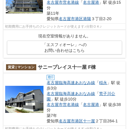
名古屋市営名港線
「
名古屋港
」駅 徒歩15
分
築11年
愛知県
名古屋市港区
港陽
３丁目2-20
初期費用にお手持ちのクレジットカードが使えます♪分割ＯＫ♪
現在空室情報がありません。
「エスフィオーレ」への
お問い合わせはこちら
サニープレイス十一屋 F棟
賃貸 | マンション
敷0
名古屋臨海高速あおなみ線
「
稲永
」駅 徒
歩3分
名古屋臨海高速あおなみ線
「
荒子川公
園
」駅 徒歩10分
名古屋市営名港線
「
名古屋港
」駅 徒歩38
分
築7年
愛知県
名古屋市港区
十一屋
２丁目284-1
初期費用にお手持ちのクレジットカードが使えます♪分割ＯＫ♪