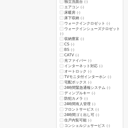
独立洗面台
(-)
エアコン
(-)
床暖房
(-)
床下収納
(-)
ウォークインクロゼット
(-)
ウォークインシューズクロゼット
(-)
収納豊富
(-)
CS
(-)
BS
(-)
CATV
(-)
光ファイバー
(-)
インターネット対応
(-)
オートロック
(-)
TVモニタ付インターホン
(-)
宅配ボックス
(-)
24時間緊急通報システム
(-)
ディンプルキー
(-)
防犯カメラ
(-)
24時間有人管理
(-)
フロントサービス
(-)
24時間ゴミ出し可
(-)
住戸内覧可能
(-)
コンシェルジュサービス
(-)