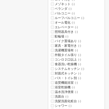
メゾネット
(-)
ベランダ
(-)
バルコニー
(-)
ルーフバルコニー
(-)
オール電化
(-)
エレベーター
(-)
照明器具付き
(-)
駐輪場
(-)
バイク置場あり
(-)
家具・家電付き
(-)
洗濯機置場有
(-)
外観タイル張り
(-)
コンロ２口以上
(-)
食器洗い乾燥機
(-)
システムキッチン
(-)
対面式キッチン
(-)
バス・トイレ別
(-)
追焚機能浴室
(-)
浴室乾燥機
(-)
温水洗浄便座
(-)
洗面台
(-)
洗髪洗面化粧台
(-)
シャワー
(-)