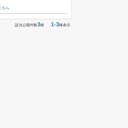
こちら
3
1-3
該当公開件数
棟
棟表示