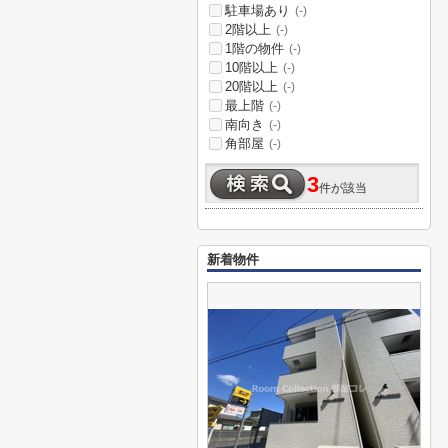
駐車場あり
(-)
2階以上
(-)
1階の物件
(-)
10階以上
(-)
20階以上
(-)
最上階
(-)
南向き
(-)
角部屋
(-)
3
件が該当
新着物件