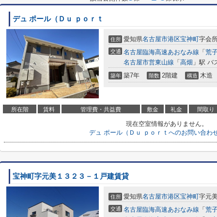
デュ ポール（Ｄｕ ｐｏｒｔ
愛知県
名古屋市港区
宝神町
字会所
住所
交通
名古屋臨海高速あおなみ線
「
荒
名古屋市営東山線
「
高畑
」駅 バ
築7年
2階建
木造
築年
階数
構造
所在階
賃料
管理費・共益費
敷金
礼金
間取り
現在空室情報がありません。
デュ ポール（Ｄｕ ｐｏｒｔへのお問い合わ
宝神町字元美１３２３－１戸建賃貸
愛知県
名古屋市港区
宝神町
字元美1
住所
交通
名古屋臨海高速あおなみ線
「
荒