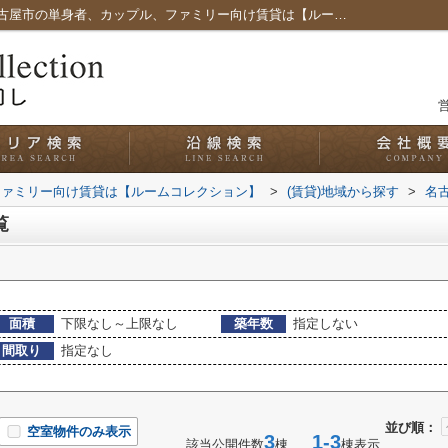
名古屋市港区宝神町の賃貸一覧｜愛知県名古屋市の単身者、カップル、ファミリー向け賃貸は【ルームコレクション】
営
ファミリー向け賃貸は【ルームコレクション】
>
(賃貸)地域から探す
>
名
覧
面積
下限なし～上限なし
築年数
指定しない
間取り
指定なし
並び順：
空室物件のみ表示
3
1-3
該当公開件数
棟
棟表示