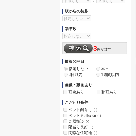
～
駅からの徒歩
築年数
3
件が該当
情報公開日
指定しない
本日
3日以内
1週間以内
画像・動画あり
画像あり
動画あり
こだわり条件
ペット飼育可
(-)
ペット専用設備
(-)
楽器相談
(-)
陽当り良好
(-)
閑静な住宅地
(-)