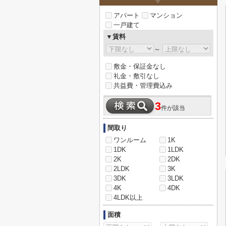
アパート
マンション
一戸建て
▼賃料
～
敷金・保証金なし
礼金・敷引なし
共益費・管理費込み
3
件が該当
間取り
ワンルーム
1K
1DK
1LDK
2K
2DK
2LDK
3K
3DK
3LDK
4K
4DK
4LDK以上
面積