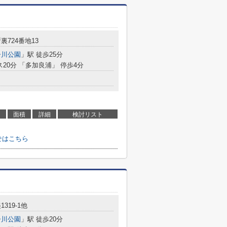
裏724番地13
子川公園
」駅 徒歩25分
ス20分 「多加良浦」 停歩4分
面積
詳細
検討リスト
せはこちら
319-1他
子川公園
」駅 徒歩20分