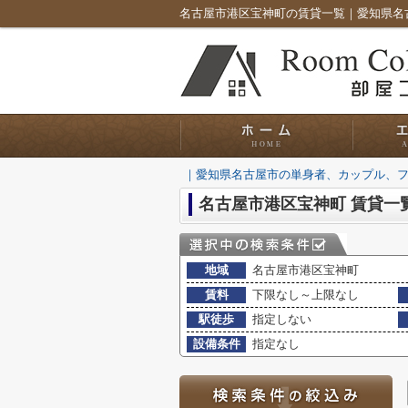
｜愛知県名古屋市の単身者、カップル、
名古屋市港区宝神町 賃貸一
地域
名古屋市港区宝神町
賃料
下限なし～上限なし
駅徒歩
指定しない
設備条件
指定なし