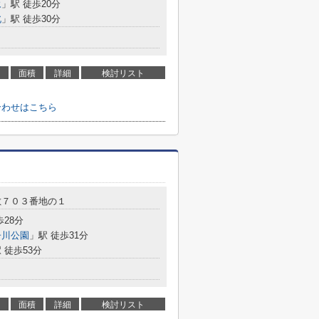
永
」駅 徒歩20分
北
」駅 徒歩30分
面積
詳細
検討リスト
合わせはこちら
敷７０３番地の１
歩28分
子川公園
」駅 徒歩31分
 徒歩53分
面積
詳細
検討リスト