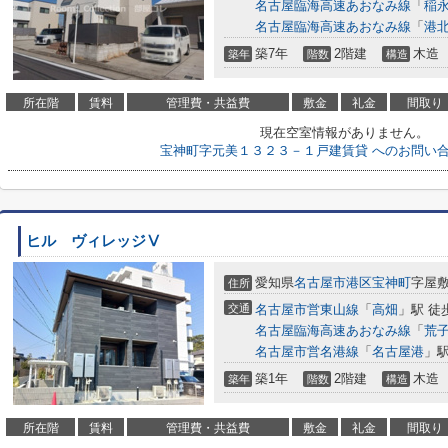
名古屋臨海高速あおなみ線
「
稲
名古屋臨海高速あおなみ線
「
港
築7年
2階建
木造
築年
階数
構造
所在階
賃料
管理費・共益費
敷金
礼金
間取り
現在空室情報がありません。
宝神町字元美１３２３－１戸建賃貸 へのお問い
ヒル ヴィレッジⅤ
愛知県
名古屋市港区
宝神町
字屋
住所
交通
名古屋市営東山線
「
高畑
」駅 徒
名古屋臨海高速あおなみ線
「
荒
名古屋市営名港線
「
名古屋港
」駅
築1年
2階建
木造
築年
階数
構造
所在階
賃料
管理費・共益費
敷金
礼金
間取り