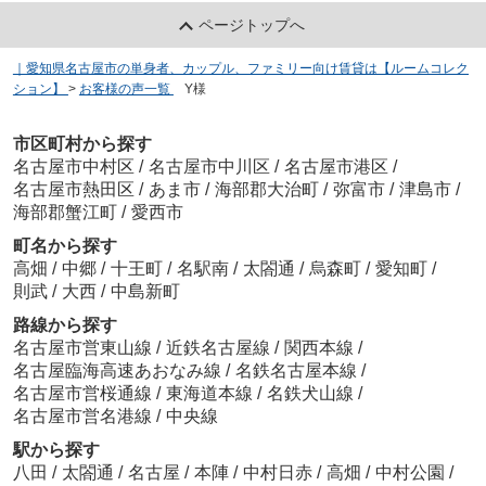
ページトップへ
｜愛知県名古屋市の単身者、カップル、ファミリー向け賃貸は【ルームコレク
ション】
>
お客様の声一覧
>
Y様
市区町村から探す
名古屋市中村区
/
名古屋市中川区
/
名古屋市港区
/
名古屋市熱田区
/
あま市
/
海部郡大治町
/
弥富市
/
津島市
/
海部郡蟹江町
/
愛西市
町名から探す
高畑
/
中郷
/
十王町
/
名駅南
/
太閤通
/
烏森町
/
愛知町
/
則武
/
大西
/
中島新町
路線から探す
名古屋市営東山線
/
近鉄名古屋線
/
関西本線
/
名古屋臨海高速あおなみ線
/
名鉄名古屋本線
/
名古屋市営桜通線
/
東海道本線
/
名鉄犬山線
/
名古屋市営名港線
/
中央線
駅から探す
八田
/
太閤通
/
名古屋
/
本陣
/
中村日赤
/
高畑
/
中村公園
/