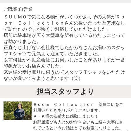
ご職業:自営業
ＳＵＵＭＯで気になる物件がいくつかありその大体がＲｏ
ｏｍ Ｃｏｌｌｅｃｔｉｏｎさんの扱いだった為アポなし
で訪れたのですが快くご対応していただけました。
店前の駐車場が広く大型車を所有しているわたしにとって
は助かりました。
正直存じ上げない会社様でしたがみなさんお揃いのスタッ
フＴシャツで元気よく迎えていただきました。
以前何社か不動産会社にお伺いしたことがありますが一番
印象がよいお店さんでした。
来週鍵の受け取りに伺うのでスタッフＴシャツをいただけ
ないか聞いてみようと思います（笑）
担当スタッフより
Ｒｏｏｍ Ｃｏｌｌｅｃｔｉｏｎ 部屋コレをご
利用いただきありがとうございます。
Ａ・Ｋ様の決断力に感動しました！
お部屋選びも人とのお付き合いもご縁を大事にさ
れているというお話はとても勉強になりました。