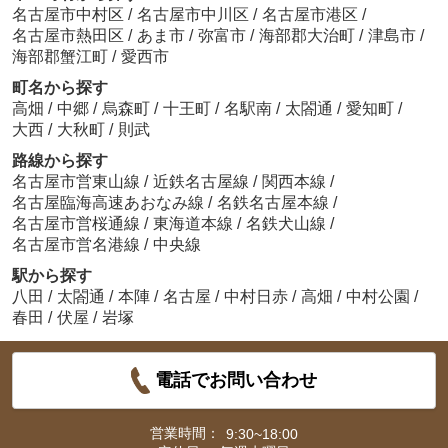
名古屋市中村区
/
名古屋市中川区
/
名古屋市港区
/
名古屋市熱田区
/
あま市
/
弥富市
/
海部郡大治町
/
津島市
/
海部郡蟹江町
/
愛西市
町名から探す
高畑
/
中郷
/
烏森町
/
十王町
/
名駅南
/
太閤通
/
愛知町
/
大西
/
大秋町
/
則武
路線から探す
名古屋市営東山線
/
近鉄名古屋線
/
関西本線
/
名古屋臨海高速あおなみ線
/
名鉄名古屋本線
/
名古屋市営桜通線
/
東海道本線
/
名鉄犬山線
/
名古屋市営名港線
/
中央線
駅から探す
八田
/
太閤通
/
本陣
/
名古屋
/
中村日赤
/
高畑
/
中村公園
/
春田
/
伏屋
/
岩塚
電話でお問い合わせ
営業時間：
9:30~18:00