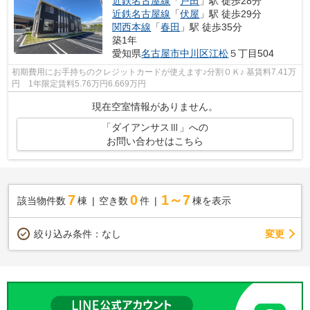
近鉄名古屋線
「
戸田
」駅 徒歩28分
近鉄名古屋線
「
伏屋
」駅 徒歩29分
関西本線
「
春田
」駅 徒歩35分
築1年
愛知県
名古屋市中川区
江松
５丁目504
初期費用にお手持ちのクレジットカードが使えます♪分割ＯＫ♪ 基賃料7.41万
円 1年限定賃料5.76万円6.669万円
現在空室情報がありません。
「ダイアンサスⅢ」への
お問い合わせはこちら
7
0
1～7
該当物件数
棟
空き数
件
棟を表示
変更
絞り込み条件：
なし