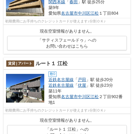
関西本線
「
春田
」駅 徒歩25分
築9年
愛知県
名古屋市中川区
江松
１丁目804
初期費用にお手持ちのクレジットカードが使えます♪分割ＯＫ♪
現在空室情報がありません。
「サティスフェールドゥ」への
お問い合わせはこちら
ルート１ 江松
賃貸 | アパート
敷0
近鉄名古屋線
「
戸田
」駅 徒歩20分
近鉄名古屋線
「
伏屋
」駅 徒歩23分
築11年
愛知県
名古屋市中川区
江松
２丁目902番
地1
初期費用にお手持ちのクレジットカードが使えます♪分割ＯＫ♪
現在空室情報がありません。
「ルート１ 江松」への