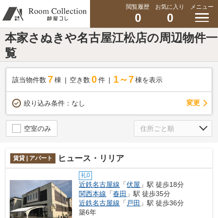
閲覧履歴
お気に入り
メニュー
0
0
本家さぬきや名古屋江松店の周辺物件一
覧
7
0
1～7
該当物件数
棟
空き数
件
棟を表示
変更
絞り込み条件：
なし
空室のみ
ヒュース・リリア
賃貸 | アパート
礼0
近鉄名古屋線
「
伏屋
」駅 徒歩18分
関西本線
「
春田
」駅 徒歩35分
近鉄名古屋線
「
戸田
」駅 徒歩36分
築6年