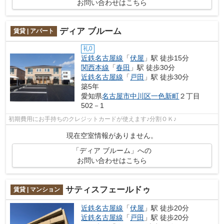
お問い合わせはこちら
ディア ブルーム
賃貸 | アパート
礼0
近鉄名古屋線
「
伏屋
」駅 徒歩15分
関西本線
「
春田
」駅 徒歩30分
近鉄名古屋線
「
戸田
」駅 徒歩30分
築5年
愛知県
名古屋市中川区
一色新町
２丁目
502－1
初期費用にお手持ちのクレジットカードが使えます♪分割ＯＫ♪
現在空室情報がありません。
「ディア ブルーム」への
お問い合わせはこちら
サティスフェールドゥ
賃貸 | マンション
近鉄名古屋線
「
伏屋
」駅 徒歩20分
近鉄名古屋線
「
戸田
」駅 徒歩20分