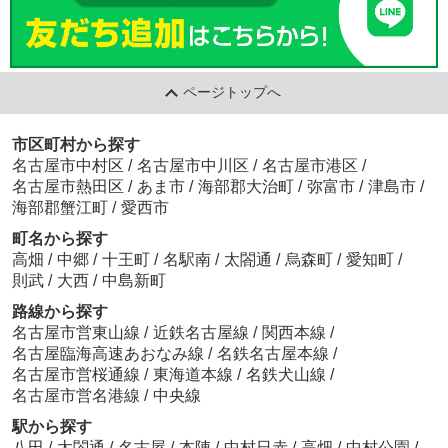
ページトップへ
市区町村から探す
名古屋市中村区
/
名古屋市中川区
/
名古屋市港区
/
名古屋市熱田区
/
あま市
/
海部郡大治町
/
弥富市
/
津島市
/
海部郡蟹江町
/
愛西市
町名から探す
高畑
/
中郷
/
十王町
/
名駅南
/
太閤通
/
烏森町
/
愛知町
/
則武
/
大西
/
中島新町
路線から探す
名古屋市営東山線
/
近鉄名古屋線
/
関西本線
/
名古屋臨海高速あおなみ線
/
名鉄名古屋本線
/
名古屋市営桜通線
/
東海道本線
/
名鉄犬山線
/
名古屋市営名港線
/
中央線
駅から探す
八田
/
太閤通
/
名古屋
/
本陣
/
中村日赤
/
高畑
/
中村公園
/