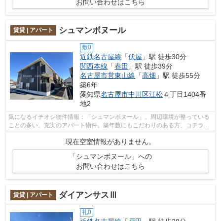
お問い合わせはこちら
シュマンボヌール
賃貸 | アパート
敷0
近鉄名古屋線
「
伏屋
」駅 徒歩30分
関西本線
「
春田
」駅 徒歩39分
名古屋市営東山線
「
高畑
」駅 徒歩55分
築6年
愛知県
名古屋市中川区
江松
４丁目1404番
地2
気になるイチオシ物件情報：「シュマンボヌール」。周辺環境が整っている
ことの多い、充実のアパート物件。築年数にもこだわりのある方、コチラは
2020年築の物件となります。名古屋市...
現在空室情報がありません。
「シュマンボヌール」への
お問い合わせはこちら
ダイアンサスⅢ
賃貸 | アパート
礼0