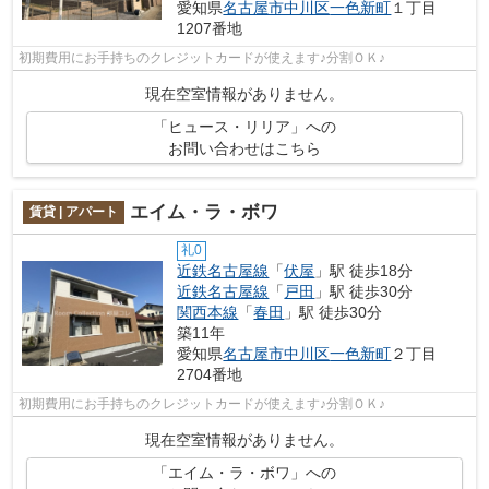
愛知県
名古屋市中川区
一色新町
１丁目
1207番地
初期費用にお手持ちのクレジットカードが使えます♪分割ＯＫ♪
現在空室情報がありません。
「ヒュース・リリア」への
お問い合わせはこちら
エイム・ラ・ボワ
賃貸 | アパート
礼0
近鉄名古屋線
「
伏屋
」駅 徒歩18分
近鉄名古屋線
「
戸田
」駅 徒歩30分
関西本線
「
春田
」駅 徒歩30分
築11年
愛知県
名古屋市中川区
一色新町
２丁目
2704番地
初期費用にお手持ちのクレジットカードが使えます♪分割ＯＫ♪
現在空室情報がありません。
「エイム・ラ・ボワ」への