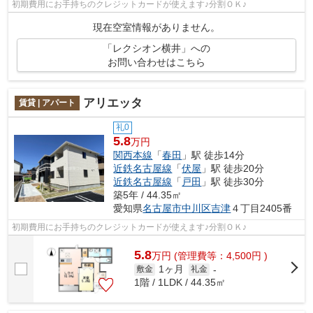
初期費用にお手持ちのクレジットカードが使えます♪分割ＯＫ♪
現在空室情報がありません。
「レクシオン横井」への
お問い合わせはこちら
アリエッタ
賃貸 | アパート
礼0
5.8
万円
関西本線
「
春田
」駅 徒歩14分
近鉄名古屋線
「
伏屋
」駅 徒歩20分
近鉄名古屋線
「
戸田
」駅 徒歩30分
築5年 / 44.35㎡
愛知県
名古屋市中川区
吉津
４丁目2405番
初期費用にお手持ちのクレジットカードが使えます♪分割ＯＫ♪
5.8
万
円
(管理費等：4,500円 )
1ヶ月
敷金
礼金
-
1階 / 1LDK / 44.35㎡