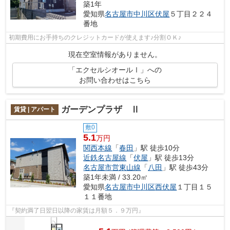
築1年
愛知県
名古屋市中川区
伏屋
５丁目２２４
番地
初期費用にお手持ちのクレジットカードが使えます♪分割ＯＫ♪
現在空室情報がありません。
「エクセルシオールⅠ」への
お問い合わせはこちら
ガーデンプラザ Ⅱ
賃貸 | アパート
敷0
5.1
万円
関西本線
「
春田
」駅 徒歩10分
近鉄名古屋線
「
伏屋
」駅 徒歩13分
名古屋市営東山線
「
八田
」駅 徒歩43分
築1年未満 / 33.20㎡
愛知県
名古屋市中川区
西伏屋
１丁目１５
１１番地
『契約満了日翌日以降の家賃は月額５．９万円』