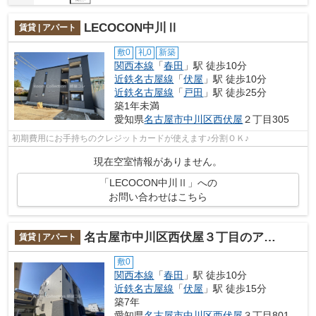
LECOCON中川Ⅱ
賃貸 | アパート
敷0
礼0
新築
関西本線
「
春田
」駅 徒歩10分
近鉄名古屋線
「
伏屋
」駅 徒歩10分
近鉄名古屋線
「
戸田
」駅 徒歩25分
築1年未満
愛知県
名古屋市中川区
西伏屋
２丁目305
初期費用にお手持ちのクレジットカードが使えます♪分割ＯＫ♪
現在空室情報がありません。
「LECOCON中川Ⅱ」への
お問い合わせはこちら
名古屋市中川区西伏屋３丁目のアパート
賃貸 | アパート
敷0
関西本線
「
春田
」駅 徒歩10分
近鉄名古屋線
「
伏屋
」駅 徒歩15分
築7年
愛知県
名古屋市中川区
西伏屋
３丁目801