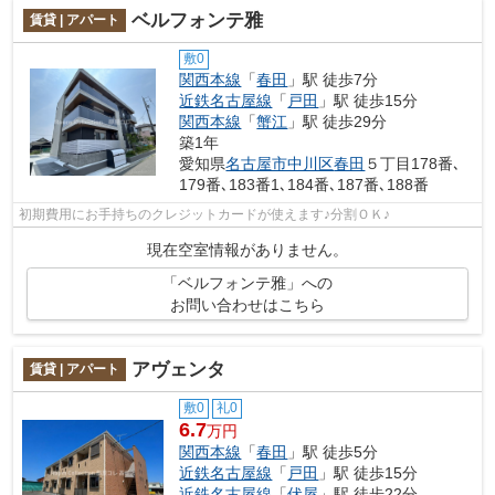
ベルフォンテ雅
賃貸 | アパート
敷0
関西本線
「
春田
」駅 徒歩7分
近鉄名古屋線
「
戸田
」駅 徒歩15分
関西本線
「
蟹江
」駅 徒歩29分
築1年
愛知県
名古屋市中川区
春田
５丁目178番､
179番､183番1､184番､187番､188番
初期費用にお手持ちのクレジットカードが使えます♪分割ＯＫ♪
現在空室情報がありません。
「ベルフォンテ雅」への
お問い合わせはこちら
アヴェンタ
賃貸 | アパート
敷0
礼0
6.7
万円
関西本線
「
春田
」駅 徒歩5分
近鉄名古屋線
「
戸田
」駅 徒歩15分
近鉄名古屋線
「
伏屋
」駅 徒歩22分