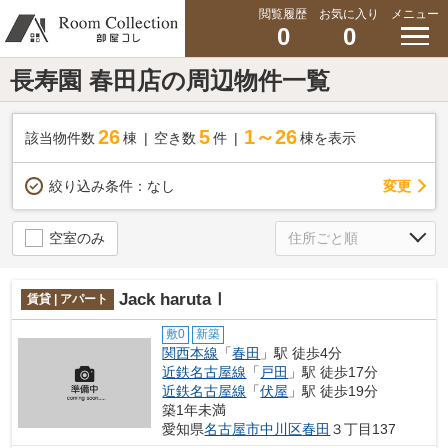
閲覧履歴
お気に入り
メニュー
0
0
長寿園 春田店の周辺物件一覧
26
5
1～26
該当物件数
棟
空き数
件
棟を表示
変更
絞り込み条件：
なし
空室のみ
Jack harutaⅠ
賃貸 | アパート
敷0
新築
関西本線
「
春田
」駅 徒歩4分
近鉄名古屋線
「
戸田
」駅 徒歩17分
近鉄名古屋線
「
伏屋
」駅 徒歩19分
築1年未満
愛知県
名古屋市中川区
春田
３丁目137