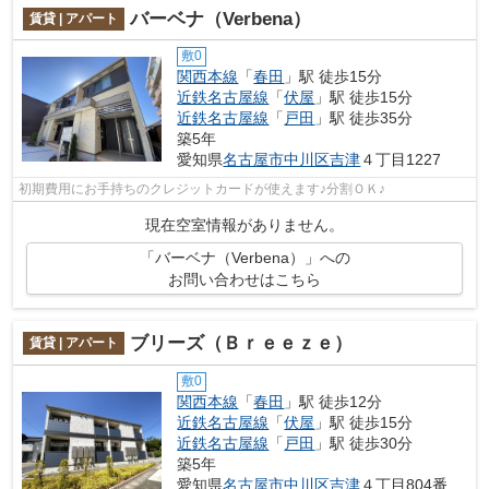
バーベナ（Verbena）
賃貸 | アパート
敷0
関西本線
「
春田
」駅 徒歩15分
近鉄名古屋線
「
伏屋
」駅 徒歩15分
近鉄名古屋線
「
戸田
」駅 徒歩35分
築5年
愛知県
名古屋市中川区
吉津
４丁目1227
初期費用にお手持ちのクレジットカードが使えます♪分割ＯＫ♪
現在空室情報がありません。
「バーベナ（Verbena）」への
お問い合わせはこちら
ブリーズ（Ｂｒｅｅｚｅ）
賃貸 | アパート
敷0
関西本線
「
春田
」駅 徒歩12分
近鉄名古屋線
「
伏屋
」駅 徒歩15分
近鉄名古屋線
「
戸田
」駅 徒歩30分
築5年
愛知県
名古屋市中川区
吉津
４丁目804番