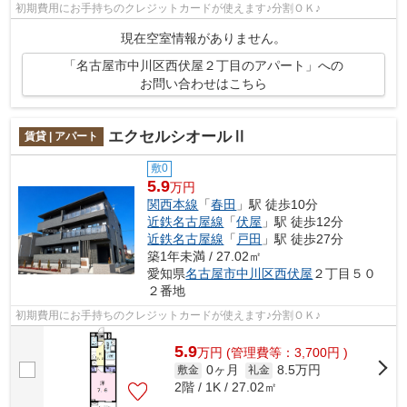
初期費用にお手持ちのクレジットカードが使えます♪分割ＯＫ♪
現在空室情報がありません。
「名古屋市中川区西伏屋２丁目のアパート」への
お問い合わせはこちら
エクセルシオールⅡ
賃貸 | アパート
敷0
5.9
万円
関西本線
「
春田
」駅 徒歩10分
近鉄名古屋線
「
伏屋
」駅 徒歩12分
近鉄名古屋線
「
戸田
」駅 徒歩27分
築1年未満 / 27.02㎡
愛知県
名古屋市中川区
西伏屋
２丁目５０
２番地
初期費用にお手持ちのクレジットカードが使えます♪分割ＯＫ♪
5.9
万
円
(管理費等：3,700円 )
0ヶ月
8.5万円
敷金
礼金
2階 / 1K / 27.02㎡