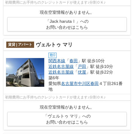
初期費用にお手持ちのクレジットカードが使えます♪分割ＯＫ♪
現在空室情報がありません。
「Jack harutaⅠ」への
お問い合わせはこちら
ヴェルトゥ マリ
賃貸 | アパート
敷0
関西本線
「
春田
」駅 徒歩10分
近鉄名古屋線
「
戸田
」駅 徒歩10分
近鉄名古屋線
「
伏屋
」駅 徒歩22分
築6年
愛知県
名古屋市中川区
春田
４丁目261番
地
初期費用にお手持ちのクレジットカードが使えます♪分割ＯＫ♪
現在空室情報がありません。
「ヴェルトゥ マリ」への
お問い合わせはこちら