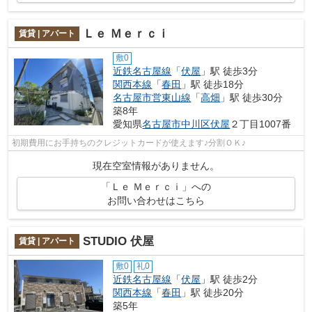
Ｌｅ Ｍｅｒｃｉ
賃貸 | アパート
敷0
近鉄名古屋線
「
伏屋
」駅 徒歩3分
関西本線
「
春田
」駅 徒歩18分
名古屋市営東山線
「
高畑
」駅 徒歩30分
築8年
愛知県
名古屋市中川区
伏屋
２丁目1007番
初期費用にお手持ちのクレジットカードが使えます♪分割ＯＫ♪
現在空室情報がありません。
「Ｌｅ Ｍｅｒｃｉ」への
お問い合わせはこちら
STUDIO 伏屋
賃貸 | アパート
敷0
礼0
近鉄名古屋線
「
伏屋
」駅 徒歩2分
関西本線
「
春田
」駅 徒歩20分
築5年