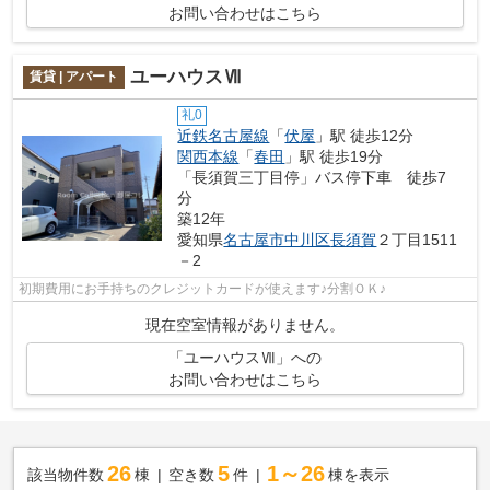
お問い合わせはこちら
ユーハウスⅦ
賃貸 | アパート
礼0
近鉄名古屋線
「
伏屋
」駅 徒歩12分
関西本線
「
春田
」駅 徒歩19分
「長須賀三丁目停」バス停下車 徒歩7
分
築12年
愛知県
名古屋市中川区
長須賀
２丁目1511
－2
初期費用にお手持ちのクレジットカードが使えます♪分割ＯＫ♪
現在空室情報がありません。
「ユーハウスⅦ」への
お問い合わせはこちら
26
5
1～26
該当物件数
棟
空き数
件
棟を表示