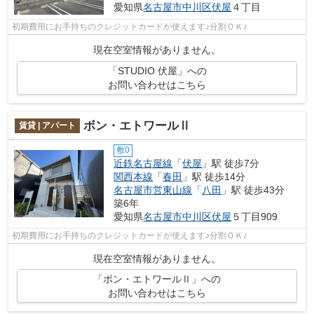
愛知県
名古屋市中川区
伏屋
４丁目
初期費用にお手持ちのクレジットカードが使えます♪分割ＯＫ♪
現在空室情報がありません。
「STUDIO 伏屋」への
お問い合わせはこちら
ボン・エトワールⅡ
賃貸 | アパート
敷0
近鉄名古屋線
「
伏屋
」駅 徒歩7分
関西本線
「
春田
」駅 徒歩14分
名古屋市営東山線
「
八田
」駅 徒歩43分
築6年
愛知県
名古屋市中川区
伏屋
５丁目909
初期費用にお手持ちのクレジットカードが使えます♪分割ＯＫ♪
現在空室情報がありません。
「ボン・エトワールⅡ」への
お問い合わせはこちら