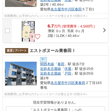
築2年 / 40.44㎡
愛知県
名古屋市中川区
春田
５丁目1
初期費用にお手持ちのクレジットカードが使えます♪分割ＯＫ♪
6.7
万
円
(管理費等：4,500円 )
0ヶ月
0ヶ月
敷金
礼金
2階 / 1LDK / 40.44㎡
エストボヌール東春田Ⅰ
賃貸 | アパート
敷0
関西本線
「
春田
」駅 徒歩7分
近鉄名古屋線
「
伏屋
」駅 徒歩15分
近鉄名古屋線
「
戸田
」駅 徒歩20分
築1年
愛知県
名古屋市中川区
東春田
２丁目163
番地
初期費用にお手持ちのクレジットカードが使えます♪分割ＯＫ♪
現在空室情報がありません。
「エストボヌール東春田Ⅰ」への