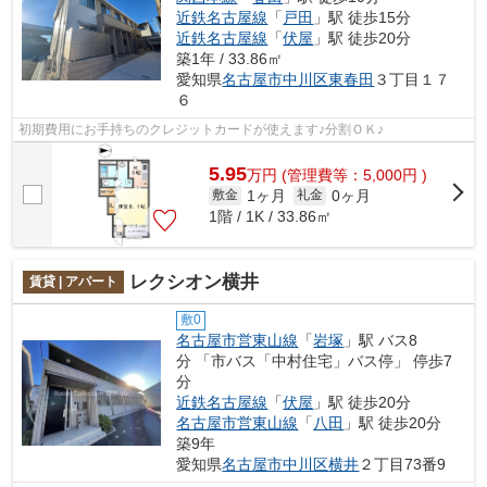
近鉄名古屋線
「
戸田
」駅 徒歩15分
近鉄名古屋線
「
伏屋
」駅 徒歩20分
築1年 / 33.86㎡
愛知県
名古屋市中川区
東春田
３丁目１７
６
初期費用にお手持ちのクレジットカードが使えます♪分割ＯＫ♪
5.95
万
円
(管理費等：5,000円 )
1ヶ月
0ヶ月
敷金
礼金
1階 / 1K / 33.86㎡
レクシオン横井
賃貸 | アパート
敷0
名古屋市営東山線
「
岩塚
」駅 バス8
分 「市バス「中村住宅」バス停」 停歩7
分
近鉄名古屋線
「
伏屋
」駅 徒歩20分
名古屋市営東山線
「
八田
」駅 徒歩20分
築9年
愛知県
名古屋市中川区
横井
２丁目73番9