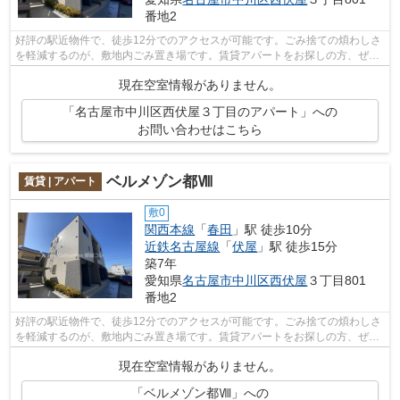
番地2
好評の駅近物件で、徒歩12分でのアクセスが可能です。ごみ捨ての煩わしさ
を軽減するのが、敷地内ごみ置き場です。賃貸アパートをお探しの方、ぜひ
お問い合わせください。利便性の高い...
現在空室情報がありません。
「名古屋市中川区西伏屋３丁目のアパート」への
お問い合わせはこちら
ベルメゾン都Ⅷ
賃貸 | アパート
敷0
関西本線
「
春田
」駅 徒歩10分
近鉄名古屋線
「
伏屋
」駅 徒歩15分
築7年
愛知県
名古屋市中川区
西伏屋
３丁目801
番地2
好評の駅近物件で、徒歩12分でのアクセスが可能です。ごみ捨ての煩わしさ
を軽減するのが、敷地内ごみ置き場です。賃貸アパートをお探しの方、ぜひ
お問い合わせください。利便性の高い...
現在空室情報がありません。
「ベルメゾン都Ⅷ」への