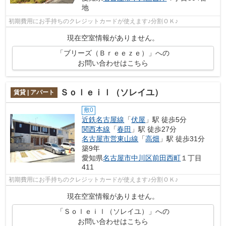
地
初期費用にお手持ちのクレジットカードが使えます♪分割ＯＫ♪
現在空室情報がありません。
「ブリーズ（Ｂｒｅｅｚｅ）」への
お問い合わせはこちら
Ｓｏｌｅｉｌ（ソレイユ）
賃貸 | アパート
敷0
近鉄名古屋線
「
伏屋
」駅 徒歩5分
関西本線
「
春田
」駅 徒歩27分
名古屋市営東山線
「
高畑
」駅 徒歩31分
築9年
愛知県
名古屋市中川区
前田西町
１丁目
411
初期費用にお手持ちのクレジットカードが使えます♪分割ＯＫ♪
現在空室情報がありません。
「Ｓｏｌｅｉｌ（ソレイユ）」への
お問い合わせはこちら