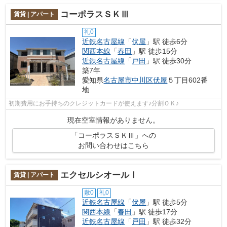
コーポラスＳＫⅢ
賃貸 | アパート
礼0
近鉄名古屋線
「
伏屋
」駅 徒歩6分
関西本線
「
春田
」駅 徒歩15分
近鉄名古屋線
「
戸田
」駅 徒歩30分
築7年
愛知県
名古屋市中川区
伏屋
５丁目602番
地
初期費用にお手持ちのクレジットカードが使えます♪分割ＯＫ♪
現在空室情報がありません。
「コーポラスＳＫⅢ」への
お問い合わせはこちら
エクセルシオールⅠ
賃貸 | アパート
敷0
礼0
近鉄名古屋線
「
伏屋
」駅 徒歩5分
関西本線
「
春田
」駅 徒歩17分
近鉄名古屋線
「
戸田
」駅 徒歩32分