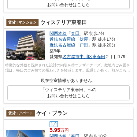
お問い合わせはこちら
ウィステリア東春田
賃貸 | マンション
関西本線
「
春田
」駅 徒歩7分
近鉄名古屋線
「
伏屋
」駅 徒歩17分
近鉄名古屋線
「
戸田
」駅 徒歩20分
築9年
愛知県
名古屋市中川区
東春田
２丁目179
特徴的な外観と洗練された設計の内装を持つデザイナーズ。敷地内ごみ置き
場は、毎日のごみ捨ての煩わしさを軽減します。風通しが良く、熱がこもり
にくいので、室内が暑くなりにくいで...
現在空室情報がありません。
「ウィステリア東春田」への
お問い合わせはこちら
ケイ・ブラン
賃貸 | アパート
礼0
5.95
万円
関西本線
「
春田
」駅 徒歩10分