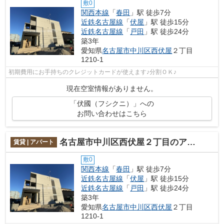
敷0
関西本線
「
春田
」駅 徒歩7分
近鉄名古屋線
「
伏屋
」駅 徒歩15分
近鉄名古屋線
「
戸田
」駅 徒歩24分
築3年
愛知県
名古屋市中川区
西伏屋
２丁目
1210-1
初期費用にお手持ちのクレジットカードが使えます♪分割ＯＫ♪
現在空室情報がありません。
「伏國（フシクニ）」への
お問い合わせはこちら
名古屋市中川区西伏屋２丁目のアパート
賃貸 | アパート
敷0
関西本線
「
春田
」駅 徒歩7分
近鉄名古屋線
「
伏屋
」駅 徒歩15分
近鉄名古屋線
「
戸田
」駅 徒歩24分
築3年
愛知県
名古屋市中川区
西伏屋
２丁目
1210-1