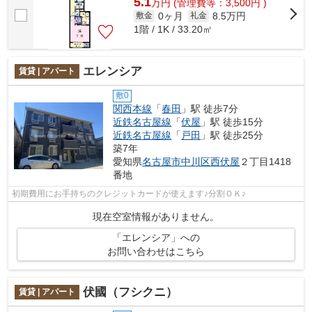
5.1
万
円
(管理費等：3,500円 )
0ヶ月
8.5万円
敷金
礼金
1階 / 1K / 33.20㎡
エレンシア
賃貸 | アパート
敷0
関西本線
「
春田
」駅 徒歩7分
近鉄名古屋線
「
伏屋
」駅 徒歩15分
近鉄名古屋線
「
戸田
」駅 徒歩25分
築7年
愛知県
名古屋市中川区
西伏屋
２丁目1418
番地
初期費用にお手持ちのクレジットカードが使えます♪分割ＯＫ♪
現在空室情報がありません。
「エレンシア」への
お問い合わせはこちら
伏國（フシクニ）
賃貸 | アパート