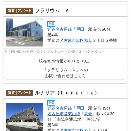
ソラリウム Ａ
賃貸 | アパート
敷0
近鉄名古屋線
「
戸田
」駅 徒歩50分
築4年
愛知県
名古屋市港区
秋葉
３丁目５番地
初期費用にお手持ちのクレジットカードが使えます♪分割ＯＫ♪
現在空室情報がありません。
「ソラリウム Ａ」への
お問い合わせはこちら
ルナリア（Ｌｕｎａｒｉａ）
賃貸 | アパート
敷0
近鉄名古屋線
「
戸田
」駅 徒歩49分
名古屋市営東山線
「
高畑
」駅 バス30
分 「南陽交通広場」 停歩7分
築3年
愛知県
名古屋市港区
秋葉
３丁目9