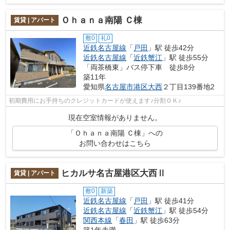
Ｏｈａｎａ南陽 Ｃ棟
賃貸 | アパート
敷0
礼0
近鉄名古屋線
「
戸田
」駅 徒歩42分
近鉄名古屋線
「
近鉄蟹江
」駅 徒歩55分
「両茶橋東」バス停下車 徒歩8分
築11年
愛知県
名古屋市港区
大西
２丁目139番地2
初期費用にお手持ちのクレジットカードが使えます♪分割ＯＫ♪
現在空室情報がありません。
「Ｏｈａｎａ南陽 Ｃ棟」への
お問い合わせはこちら
ヒカルサ名古屋港区大西Ⅱ
賃貸 | アパート
敷0
新築
近鉄名古屋線
「
戸田
」駅 徒歩41分
近鉄名古屋線
「
近鉄蟹江
」駅 徒歩54分
関西本線
「
春田
」駅 徒歩63分
築1年未満