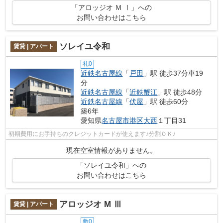
「アロッジオ Ｍ Ⅰ」への
お問い合わせはこちら
ソレイユ令和
賃貸 | アパート
礼0
近鉄名古屋線
「
戸田
」駅 徒歩37分車19
分
近鉄名古屋線
「
近鉄蟹江
」駅 徒歩48分
近鉄名古屋線
「
伏屋
」駅 徒歩60分
築6年
愛知県
名古屋市港区
大西
１丁目31
初期費用にお手持ちのクレジットカードが使えます♪分割ＯＫ♪
現在空室情報がありません。
「ソレイユ令和」への
お問い合わせはこちら
アロッジオ M Ⅲ
賃貸 | アパート
敷0