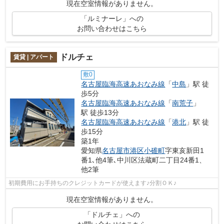
現在空室情報がありません。
「ルミナーレ」への
お問い合わせはこちら
ドルチェ
賃貸 | アパート
敷0
名古屋臨海高速あおなみ線
「
中島
」駅 徒
歩5分
名古屋臨海高速あおなみ線
「
南荒子
」
駅 徒歩13分
名古屋臨海高速あおなみ線
「
港北
」駅 徒
歩15分
築1年
愛知県
名古屋市港区
小碓町
字東亥新田1
番1､他4筆､中川区法蔵町二丁目24番1、
他2筆
初期費用にお手持ちのクレジットカードが使えます♪分割ＯＫ♪
現在空室情報がありません。
「ドルチェ」への