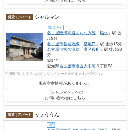
お問い合わせはこちら
シャルマン
賃貸 | アパート
敷0
礼0
名古屋臨海高速あおなみ線
「
稲永
」駅 徒
歩9分
名古屋市営名港線
「
築地口
」駅 徒歩15分
名古屋市営名港線
「
港区役所
」駅 徒歩20
分
築14年
愛知県
名古屋市港区
大手町
５丁目58
初期費用にお手持ちのクレジットカードが使えます♪分割ＯＫ♪
現在空室情報がありません。
「シャルマン」への
お問い合わせはこちら
りょううん
賃貸 | アパート
礼0