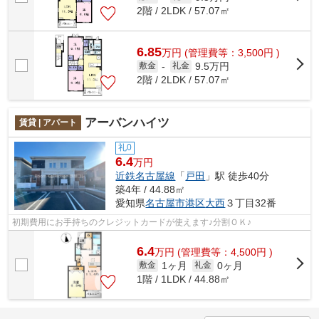
2階 / 2LDK / 57.07㎡
6.85
万
円
(管理費等：3,500円 )
9.5万円
敷金
-
礼金
2階 / 2LDK / 57.07㎡
アーバンハイツ
賃貸 | アパート
礼0
6.4
万円
近鉄名古屋線
「
戸田
」駅 徒歩40分
築4年 / 44.88㎡
愛知県
名古屋市港区
大西
３丁目32番
初期費用にお手持ちのクレジットカードが使えます♪分割ＯＫ♪
6.4
万
円
(管理費等：4,500円 )
1ヶ月
0ヶ月
敷金
礼金
1階 / 1LDK / 44.88㎡