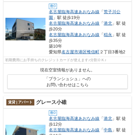
敷0
名古屋臨海高速あおなみ線
「
荒子川公
園
」駅 徒歩19分
名古屋臨海高速あおなみ線
「
港北
」駅 徒
歩20分
名古屋臨海高速あおなみ線
「
稲永
」駅 徒
歩35分
築10年
愛知県
名古屋市港区
惟信町
２丁目3番地2
初期費用にお手持ちのクレジットカードが使えます♪分割ＯＫ♪
現在空室情報がありません。
「ブランシュシュ」への
お問い合わせはこちら
グレース小碓
賃貸 | アパート
敷0
名古屋臨海高速あおなみ線
「
港北
」駅 徒
歩12分
名古屋臨海高速あおなみ線
「
中島
」駅 徒