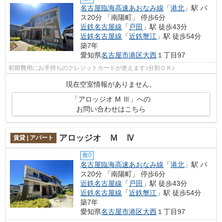
名古屋臨海高速あおなみ線
「
港北
」駅 バ
ス20分 「南陽町」 停歩6分
近鉄名古屋線
「
戸田
」駅 徒歩43分
近鉄名古屋線
「
近鉄蟹江
」駅 徒歩54分
築7年
愛知県
名古屋市港区
大西
１丁目97
初期費用にお手持ちのクレジットカードが使えます♪分割ＯＫ♪
現在空室情報がありません。
「アロッジオ M Ⅲ」への
お問い合わせはこちら
アロッジオ Ｍ Ⅳ
賃貸 | アパート
敷0
名古屋臨海高速あおなみ線
「
港北
」駅 バ
ス20分 「南陽町」 停歩6分
近鉄名古屋線
「
戸田
」駅 徒歩43分
近鉄名古屋線
「
近鉄蟹江
」駅 徒歩54分
築7年
愛知県
名古屋市港区
大西
１丁目97