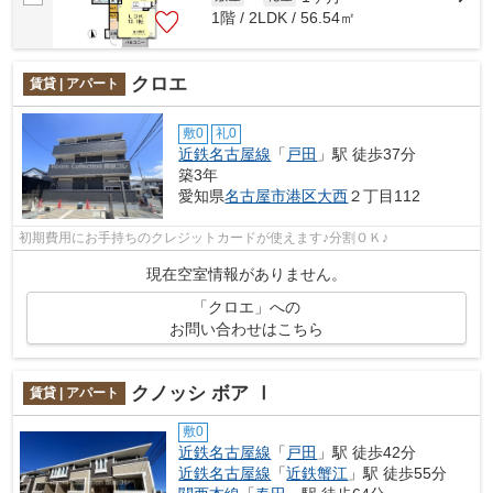
1階 / 2LDK / 56.54㎡
クロエ
賃貸 | アパート
敷0
礼0
近鉄名古屋線
「
戸田
」駅 徒歩37分
築3年
愛知県
名古屋市港区
大西
２丁目112
初期費用にお手持ちのクレジットカードが使えます♪分割ＯＫ♪
現在空室情報がありません。
「クロエ」への
お問い合わせはこちら
クノッシ ボア Ⅰ
賃貸 | アパート
敷0
近鉄名古屋線
「
戸田
」駅 徒歩42分
近鉄名古屋線
「
近鉄蟹江
」駅 徒歩55分