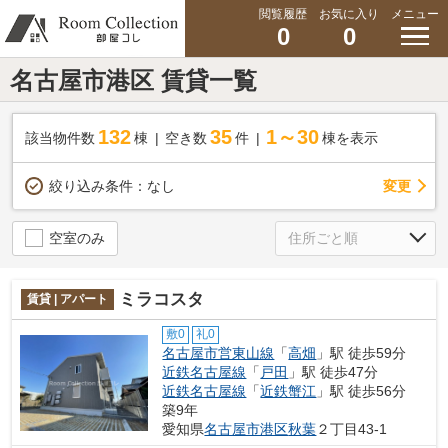
閲覧履歴
お気に入り
メニュー
0
0
名古屋市港区 賃貸一覧
132
35
1～30
該当物件数
棟
空き数
件
棟を表示
変更
絞り込み条件：
なし
空室のみ
ミラコスタ
賃貸 | アパート
敷0
礼0
名古屋市営東山線
「
高畑
」駅 徒歩59分
近鉄名古屋線
「
戸田
」駅 徒歩47分
近鉄名古屋線
「
近鉄蟹江
」駅 徒歩56分
築9年
愛知県
名古屋市港区
秋葉
２丁目43-1