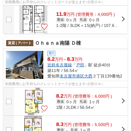
初期費用にお手持ちのクレジットカードが使えます♪分割ＯＫ♪
11.9
万
円
(管理費等：4,000円 )
0ヶ月
0ヶ月
敷金
礼金
1-2階 / 3LDK＋1S(納戸) / 107.66㎡
Ｏｈａｎａ南陽 Ｄ棟
賃貸 | アパート
敷0
8.2
8.3
万円～
万円
近鉄名古屋線
「
戸田
」駅 徒歩40分
築11年 / 56.54㎡
愛知県
名古屋市港区
大西
２丁目139番地2
初期費用にお手持ちのクレジットカードが使えます♪分割ＯＫ♪
8.2
万
円
(管理費等：6,000円 )
0ヶ月
1ヶ月
敷金
礼金
1階 / 2LDK / 56.54㎡
8.3
万
円
(管理費等：5,500円 )
1ヶ月
敷金
-
礼金