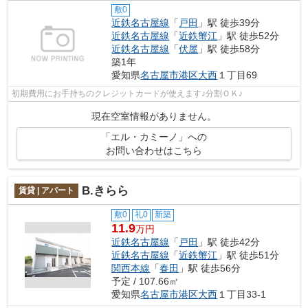
敷0
近鉄名古屋線
「
戸田
」駅 徒歩39分
近鉄名古屋線
「
近鉄蟹江
」駅 徒歩52分
近鉄名古屋線
「
伏屋
」駅 徒歩58分
築1年
愛知県
名古屋市港区
大西
１丁目69
初期費用にお手持ちのクレジットカードが使えます♪分割ＯＫ♪
現在空室情報がありません。
「エル・カミーノ」への
お問い合わせはこちら
B.きらら
賃貸 | アパート
敷0
礼0
新築
11.9
万円
近鉄名古屋線
「
戸田
」駅 徒歩42分
近鉄名古屋線
「
近鉄蟹江
」駅 徒歩51分
関西本線
「
春田
」駅 徒歩56分
予定 / 107.66㎡
愛知県
名古屋市港区
大西
１丁目33-1