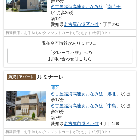
歩16分
名古屋臨海高速あおなみ線
「
南荒子
」
駅 徒歩25分
築12年
愛知県
名古屋市港区
小碓
１丁目290
初期費用にお手持ちのクレジットカードが使えます♪分割ＯＫ♪
現在空室情報がありません。
「グレース小碓」への
お問い合わせはこちら
ルミナーレ
賃貸 | アパート
敷0
名古屋臨海高速あおなみ線
「
港北
」駅 徒
歩17分
名古屋臨海高速あおなみ線
「
中島
」駅 徒
歩20分
築7年
愛知県
名古屋市港区
小碓
４丁目189
初期費用にお手持ちのクレジットカードが使えます♪分割ＯＫ♪