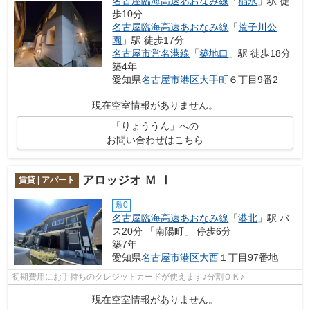
名古屋臨海高速あおなみ線
「
稲永
」駅 徒
歩10分
名古屋臨海高速あおなみ線
「
荒子川公
園
」駅 徒歩17分
名古屋市営名港線
「
築地口
」駅 徒歩18分
築4年
愛知県
名古屋市港区
大手町
６丁目9番2
現在空室情報がありません。
「りょううん」への
お問い合わせはこちら
アロッジオ Ｍ Ⅰ
賃貸 | アパート
敷0
名古屋臨海高速あおなみ線
「
港北
」駅 バ
ス20分 「南陽町」 停歩6分
築7年
愛知県
名古屋市港区
大西
１丁目97番地
初期費用にお手持ちのクレジットカードが使えます♪分割ＯＫ♪
現在空室情報がありません。