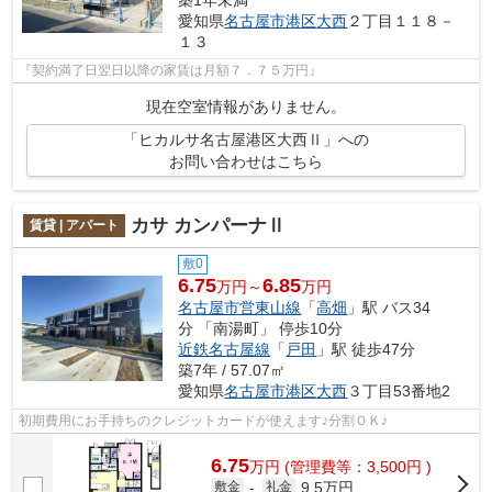
愛知県
名古屋市港区
大西
２丁目１１８－
１３
『契約満了日翌日以降の家賃は月額７．７５万円』
現在空室情報がありません。
「ヒカルサ名古屋港区大西Ⅱ」への
お問い合わせはこちら
カサ カンパーナⅡ
賃貸 | アパート
敷0
6.75
6.85
万円～
万円
名古屋市営東山線
「
高畑
」駅 バス34
分 「南湯町」 停歩10分
近鉄名古屋線
「
戸田
」駅 徒歩47分
築7年 / 57.07㎡
愛知県
名古屋市港区
大西
３丁目53番地2
初期費用にお手持ちのクレジットカードが使えます♪分割ＯＫ♪
6.75
万
円
(管理費等：3,500円 )
9.5万円
敷金
-
礼金