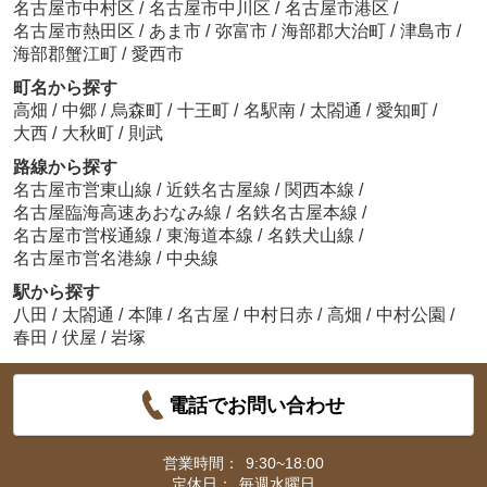
名古屋市中村区
/
名古屋市中川区
/
名古屋市港区
/
名古屋市熱田区
/
あま市
/
弥富市
/
海部郡大治町
/
津島市
/
海部郡蟹江町
/
愛西市
町名から探す
高畑
/
中郷
/
烏森町
/
十王町
/
名駅南
/
太閤通
/
愛知町
/
大西
/
大秋町
/
則武
路線から探す
名古屋市営東山線
/
近鉄名古屋線
/
関西本線
/
名古屋臨海高速あおなみ線
/
名鉄名古屋本線
/
名古屋市営桜通線
/
東海道本線
/
名鉄犬山線
/
名古屋市営名港線
/
中央線
駅から探す
八田
/
太閤通
/
本陣
/
名古屋
/
中村日赤
/
高畑
/
中村公園
/
春田
/
伏屋
/
岩塚
電話でお問い合わせ
営業時間：
9:30~18:00
定休日：
毎週水曜日