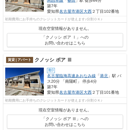
関西本線
「
春田
」駅 徒歩64分
築7年
愛知県
名古屋市港区
大西
２丁目102番地
初期費用にお手持ちのクレジットカードが使えます♪分割ＯＫ♪
現在空室情報がありません。
「クノッシ ボア Ⅰ」への
お問い合わせはこちら
クノッシ ボア Ⅲ
賃貸 | アパート
敷0
名古屋臨海高速あおなみ線
「
港北
」駅 バ
ス20分 「南陽町」 停歩4分
築7年
愛知県
名古屋市港区
大西
２丁目101番地
初期費用にお手持ちのクレジットカードが使えます♪分割ＯＫ♪
現在空室情報がありません。
「クノッシ ボア Ⅲ」への
お問い合わせはこちら