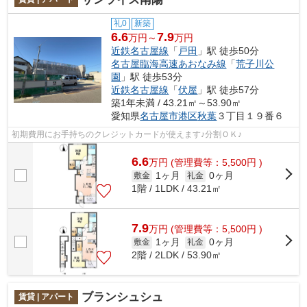
礼0
新築
6.6
7.9
万円～
万円
近鉄名古屋線
「
戸田
」駅 徒歩50分
名古屋臨海高速あおなみ線
「
荒子川公
園
」駅 徒歩53分
近鉄名古屋線
「
伏屋
」駅 徒歩57分
築1年未満 / 43.21㎡～53.90㎡
愛知県
名古屋市港区
秋葉
３丁目１９番６
初期費用にお手持ちのクレジットカードが使えます♪分割ＯＫ♪
6.6
万
円
(管理費等：5,500円 )
1ヶ月
0ヶ月
敷金
礼金
1階 / 1LDK / 43.21㎡
7.9
万
円
(管理費等：5,500円 )
1ヶ月
0ヶ月
敷金
礼金
2階 / 2LDK / 53.90㎡
ブランシュシュ
賃貸 | アパート