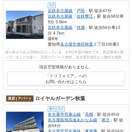
礼0
近鉄名古屋線
「
戸田
」駅 徒歩47分
近鉄名古屋線
「
近鉄蟹江
」駅 徒歩58分車
9分 3.9km
近鉄名古屋線
「
伏屋
」駅 徒歩56分車13
分 4.7km
築6年
愛知県
名古屋市港区
秋葉
２丁目105番3
落ち着きのある空間が広がっている、令和2年築の物件です。周辺環境が整
っていることの多い、充実のアパート物件。名古屋市港区から物件を検索す
るのであれば、Ｍ‘ｓ Ｃｏｌｌｅｃｔ...
現在空室情報がありません。
「トリフォリア」への
お問い合わせはこちら
ロイヤルガーデン秋葉
賃貸 | アパート
敷0
礼0
名古屋市営東山線
「
高畑
」駅 徒歩45分
名古屋臨海高速あおなみ線
「
港北
」駅 徒
歩54分
名古屋市営名港線
「
東海通
」駅 徒歩54分