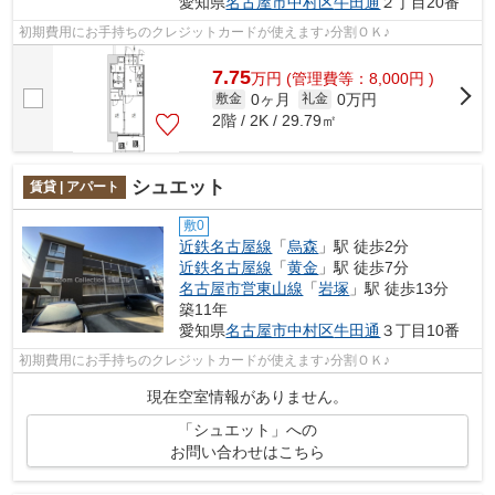
愛知県
名古屋市中村区
牛田通
２丁目20番
初期費用にお手持ちのクレジットカードが使えます♪分割ＯＫ♪
7.75
万
円
(管理費等：8,000円 )
0ヶ月
0万円
敷金
礼金
2階 / 2K / 29.79㎡
シュエット
賃貸 | アパート
敷0
近鉄名古屋線
「
烏森
」駅 徒歩2分
近鉄名古屋線
「
黄金
」駅 徒歩7分
名古屋市営東山線
「
岩塚
」駅 徒歩13分
築11年
愛知県
名古屋市中村区
牛田通
３丁目10番
初期費用にお手持ちのクレジットカードが使えます♪分割ＯＫ♪
現在空室情報がありません。
「シュエット」への
お問い合わせはこちら