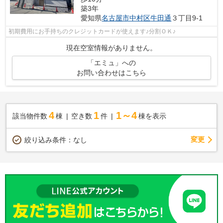
築3年
愛知県
名古屋市中村区
牛田通
３丁目9‐1
初期費用にお手持ちのクレジットカードが使えます♪分割ＯＫ♪
現在空室情報がありません。
「エミュ」への
お問い合わせはこちら
4
1
1～4
該当物件数
棟
空き数
件
棟を表示
変更
絞り込み条件：
なし