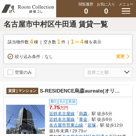
閲覧履歴
お気に入り
メニュー
0
0
名古屋市中村区牛田通 賃貸一覧
4
1
1～4
該当物件数
棟
空き数
件
棟を表示
変更
絞り込み条件：
なし
空室のみ
S-RESIDENCE烏森aureate(オリート)
賃貸 | マンション
敷0
礼0
新築
7.75
万円
近鉄名古屋線
「
烏森
」駅 徒歩5分
近鉄名古屋線
「
黄金
」駅 徒歩8分
名古屋市営東山線
「
岩塚
」駅 徒歩12分
築1年未満 / 29.79㎡