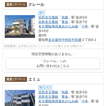
クレール
賃貸 | アパート
敷0
近鉄名古屋線
「
烏森
」駅 徒歩5分
近鉄名古屋線
「
黄金
」駅 徒歩7分
名古屋臨海高速あおなみ線
「
小本
」駅 徒
歩10分
築3年
愛知県
名古屋市中村区
牛田通
３丁目8-1
初期費用にお手持ちのクレジットカードが使えます♪分割ＯＫ♪
現在空室情報がありません。
「クレール」への
お問い合わせはこちら
エミュ
賃貸 | アパート
敷0
礼0
近鉄名古屋線
「
烏森
」駅 徒歩3分
近鉄名古屋線
「
黄金
」駅 徒歩7分
名古屋臨海高速あおなみ線
「
小本
」駅 徒
歩10分