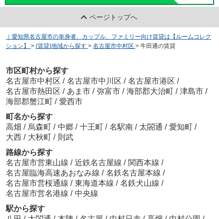
ページトップへ
｜愛知県名古屋市の単身者、カップル、ファミリー向け賃貸は【ルームコレク
ション】
>
(賃貸)地域から探す
>
名古屋市中村区
>
牛田通の賃貸
市区町村から探す
名古屋市中村区
/
名古屋市中川区
/
名古屋市港区
/
名古屋市熱田区
/
あま市
/
弥富市
/
海部郡大治町
/
津島市
/
海部郡蟹江町
/
愛西市
町名から探す
高畑
/
烏森町
/
中郷
/
十王町
/
名駅南
/
太閤通
/
愛知町
/
大西
/
大秋町
/
則武
路線から探す
名古屋市営東山線
/
近鉄名古屋線
/
関西本線
/
名古屋臨海高速あおなみ線
/
名鉄名古屋本線
/
名古屋市営桜通線
/
東海道本線
/
名鉄犬山線
/
名古屋市営名港線
/
中央線
駅から探す
八田
/
太閤通
/
本陣
/
名古屋
/
中村日赤
/
高畑
/
中村公園
/