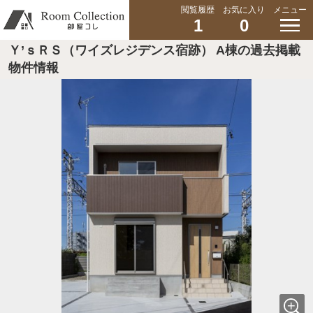
閲覧履歴
お気に入り
メニュー
1
0
Ｙ’ｓＲＳ（ワイズレジデンス宿跡） A棟の過去掲載
物件情報