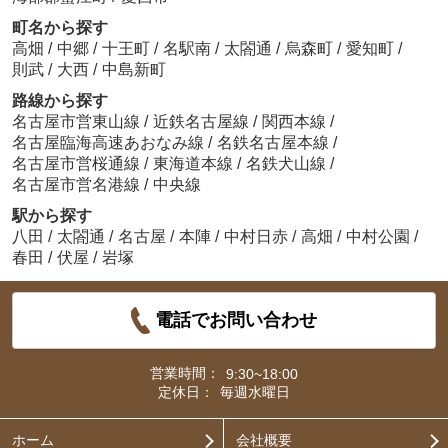
町名から探す
高畑
/
中郷
/
十王町
/
名駅南
/
太閤通
/
烏森町
/
愛知町
/
則武
/
大西
/
中島新町
路線から探す
名古屋市営東山線
/
近鉄名古屋線
/
関西本線
/
名古屋臨海高速あおなみ線
/
名鉄名古屋本線
/
名古屋市営桜通線
/
東海道本線
/
名鉄犬山線
/
名古屋市営名港線
/
中央線
駅から探す
八田
/
太閤通
/
名古屋
/
本陣
/
中村日赤
/
高畑
/
中村公園
/
春田
/
伏屋
/
岩塚
電話でお問い合わせ
営業時間：
9:30~18:00
定休日：
毎週水曜日
ホーム
会社概要