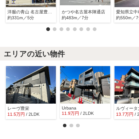
洋服の青山 名古屋豊公橋店
かつや名古屋本陣通店
愛知県立中
約331m／5分
約483m／7分
約550m／
エリアの近い物件
Urbana
レーヴ豊栄
ルヴィータ
11.9
万
円
/ 2LDK
11.5
万
円
/ 2LDK
13.7
万
円
/