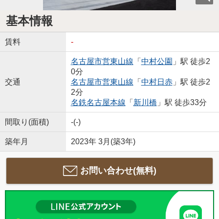
基本情報
賃料
-
名古屋市営東山線
「
中村公園
」駅 徒歩2
0分
交通
名古屋市営東山線
「
中村日赤
」駅 徒歩2
2分
名鉄名古屋本線
「
新川橋
」駅 徒歩33分
間取り(面積)
-(-)
築年月
2023年 3月(築3年)
お問い合わせ(無料)