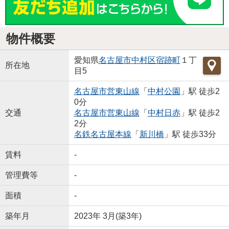
物件概要
愛知県
名古屋市中村区
宿跡町
１丁
所在地
目5
名古屋市営東山線
「
中村公園
」駅 徒歩2
0分
交通
名古屋市営東山線
「
中村日赤
」駅 徒歩2
2分
名鉄名古屋本線
「
新川橋
」駅 徒歩33分
賃料
-
管理費等
-
面積
-
築年月
2023年 3月(築3年)