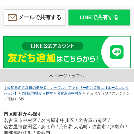
メールで共有する
LINEで共有する
ページトップへ
｜愛知県名古屋市の単身者、カップル、ファミリー向け賃貸は【ルームコレク
ション】
>
(賃貸)地域から探す
>
名古屋市中村区
>
Ｙ’ｓＲＳ（ワイズレジデン
ス宿跡） A棟
市区町村から探す
名古屋市中村区
/
名古屋市中川区
/
名古屋市港区
/
名古屋市熱田区
/
あま市
/
海部郡大治町
/
弥富市
/
津島市
/
海部郡蟹江町
/
愛西市